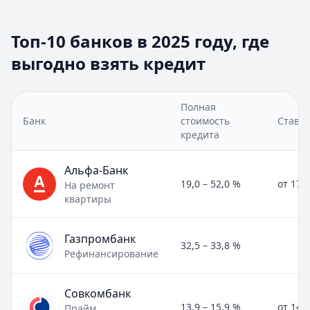
Топ-10 банков в 2025 году, где
выгодно взять кредит
Полная
Банк
стоимость
Ставка
кредита
Альфа-Банк
19,0 – 52,0 %
от 17,
На ремонт
квартиры
Газпромбанк
32,5 – 33,8 %
Рефинансирование
Совкомбанк
13,9 – 15,9 %
от 14,
Прайм