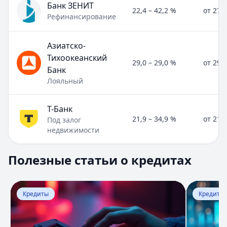
Банк ЗЕНИТ
22,4 – 42,2 %
от 27,
Рефинансирование
Азиатско-
Тихоокеанский
29,0 – 29,0 %
от 29,
Банк
Лояльный
Т-Банк
21,9 – 34,9 %
от 21,
Под залог
недвижимости
Полезные статьи о кредитах
Полезные статьи о кредитах
Раздел:
Кредиты
. Всего статей:
8
.
Расчет процентов по договору займа - формулы, кальку
Кратко:
Оформить займ сегодня проще, чем когда-либо. 
Перейти к статье:
Расчет процентов по договору займ
Перейти к
Кредиты
Кредиты
Опубликовано:
17 ноября 2025 г.
Категория:
Кредиты
Читать статью