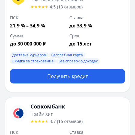
Ставка от:
21.9
%
4.5
(
13
отзывов
)
Сумма:
200 000
-
30 000 000
₽
ПСК
Ставка
Срок до:
180
месяцев
21,9 % – 34,9 %
до 33,9 %
ПСК:
21.85
%
Рейтинг:
4.5
(
13
отзывов)
Сумма
Срок
Лейблы:
Доставка курьером, Бесплатная карта, Скидка з
до 30 000 000 ₽
до 15 лет
Требования:
Наличие гражданства РФ, Постоянная регист
Документы:
Доставка курьером
СНИЛС, Паспорт
Бесплатная карта
Скидка за страхование
Без справок о доходах
Описание:
Представитель банка доставит карту с налич
Цель:
На любые цели
Получить кредит
Способы получения:
На карту
Залог:
Под залог недвижимости
Возраст:
18
-
70
лет
Время рассмотрения:
1 день
Совкомбанк
Совкомбанк
:
Прайм Хит
Ставка от:
14.9
%
Прайм Хит
Сумма:
300 000
-
5 000 000
₽
4.7
(
16
отзывов
)
Срок до:
60
месяцев
ПСК
Ставка