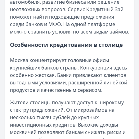
автомобиля, развитие бизнеса или решение
Брать кредит сейчас или подождать? Что изменилось к 
неотложных вопросов. Сервис Кредитный Зай
Кратко:
Осенью 2025 года ставки по кредитам продолжаю
поможет найти подходящие предложения
Опубликовано:
4 сентября 2025 г.
среди банков и МФО. На одной платформе
Категория:
Кредиты
можно сравнить условия по всем видам займов.
Читать новость
Ошибка в кредитной истории: как найти, оспорить и по
Особенности кредитования в столице
Кратко:
Ошибка в кредитной истории способна испортить
Опубликовано:
3 сентября 2025 г.
Москва концентрирует головные офисы
Категория:
Кредиты
крупнейших банков страны. Конкуренция здесь
Читать новость
особенно жесткая. Банки привлекают клиентов
Как избавиться от долгов без банкротства в 2025 году
выгодными условиями, расширенной линейкой
Кратко:
Если у вас возникли сложности с выплатой кред
продуктов и качественным сервисом.
Опубликовано:
2 сентября 2025 г.
Категория:
Кредиты
Жители столицы получают доступ к широкому
Читать новость
спектру предложений. От микрозаймов на
«Период охлаждения» по кредитам: что изменится с 1 се
несколько тысяч рублей до крупных
Кратко:
Новый закон вводит обязательную паузу перед
инвестиционных кредитов. Высокие доходы
Опубликовано:
1 сентября 2025 г.
москвичей позволяют банкам снижать риски и
Категория:
Кредиты