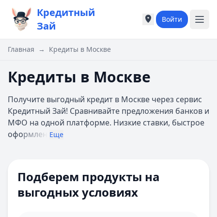
Кредитный
Войти
Города России
Города России
Зай
Популярные города
Популярные город
Москва
Москва
Главная
→
Кредиты в Москве
Санкт-Петербург
Санкт-Петербург
Екатеринбург
Екатеринбург
Кредиты в Москве
Казань
Казань
А
А
Получите выгодный кредит в Москве через сервис
Астрахань
Астрахань
Кредитный Зай! Сравнивайте предложения банков и
Б
Б
МФО на одной платформе. Низкие ставки, быстрое
Барнаул
Барнаул
офо
рмлен
Еще
Белгород
Белгород
Брянск
Брянск
Цель кредита
В
В
Подберем продукты на
Владивосток
Владивосток
Способ получения
Владимир
Владимир
выгодных условиях
Волгоград
Волгоград
Залог
Воронеж
Воронеж