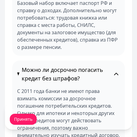
Базовый набор включает паспорт РФ и
справку о доходах. Дополнительно могут
потребоваться: трудовая книжка или
справка с места работы, СНИЛС,
документы на залоговое имущество (для
обеспеченных кредитов), справка из ПФР
о размере пенсии.
Можно ли досрочно погасить
кредит без штрафов?
С 2011 года банки не имеют права
взимать комиссии за досрочное
погашение потребительских кредитов.
Мы обрабатываем ваши
cookie-файлы
.
Однако для ипотеки и некоторых других
Принять
видов кредитов могут действовать
ограничения, поэтому важно
внимательно изучать кредитный договор.