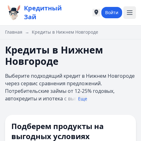
Кредитный
Войти
Города России
Города России
Зай
Популярные города
Популярные город
Москва
Москва
Главная
→
Кредиты в Нижнем Новгороде
Санкт-Петербург
Санкт-Петербург
Екатеринбург
Екатеринбург
Кредиты в Нижнем
Казань
Казань
Новгороде
А
А
Астрахань
Астрахань
Выберите подходящий кредит в Нижнем Новгороде
Б
Б
через сервис сравнения предложений.
Барнаул
Барнаул
Потребительские займы от 12-25% годовых,
Белгород
Белгород
автокредиты и ипотека
с выг
Брянск
Брянск
Еще
В
В
Цель кредита
Владивосток
Владивосток
Владимир
Владимир
Подберем продукты на
Способ получения
Волгоград
Волгоград
выгодных условиях
Воронеж
Воронеж