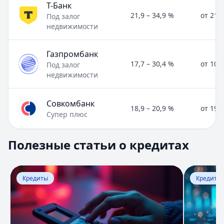
Т-Банк
21,9 – 34,9 %
от 21,
Под залог
недвижимости
Газпромбанк
17,7 – 30,4 %
от 10,
Под залог
недвижимости
Совкомбанк
18,9 – 20,9 %
от 19,
Супер плюс
Полезные статьи о кредитах
Полезные статьи о кредитах
Раздел:
Кредиты
. Всего статей:
8
.
Расчет процентов по договору займа - формулы, кальку
Кратко:
Оформить займ сегодня проще, чем когда-либо. 
Перейти к статье:
Расчет процентов по договору займ
Перейти к
Кредиты
Кредиты
Опубликовано:
17 ноября 2025 г.
Категория:
Кредиты
Читать статью
Что такое кредитный скоринг - оценка кредитоспособн