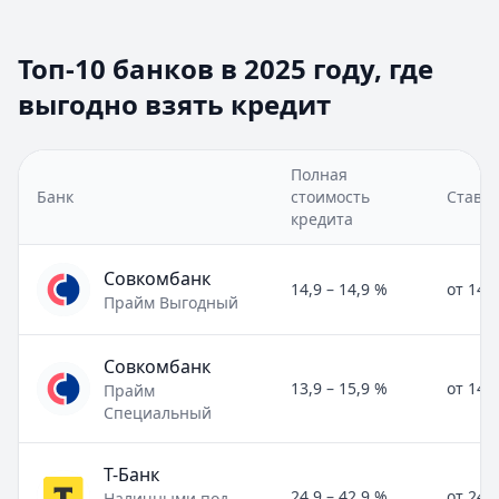
Топ-10 банков в 2025 году, где
выгодно взять кредит
Полная
Банк
стоимость
Ставка
кредита
Совкомбанк
14,9 – 14,9 %
от 14,
Прайм Выгодный
Совкомбанк
13,9 – 15,9 %
от 14,
Прайм
Специальный
Т-Банк
24,9 – 42,9 %
от 24,
Наличными под