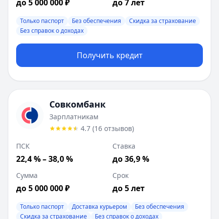
до 5 000 000 ₽
до 7 лет
Залог:
Без залога
Возраст:
Только паспорт
21
-
70
лет
Без обеспечения
Скидка за страхование
Без справок о доходах
Время рассмотрения:
3 дня
Совкомбанк
:
Зарплатникам
Получить кредит
Ставка от:
36.9
%
Сумма:
200 000
-
5 000 000
₽
Срок до:
60
месяцев
ПСК:
22.39
%
Совкомбанк
Рейтинг:
4.7
(
16
отзывов)
Лейблы:
Только паспорт, Доставка курьером, Без обеспе
Зарплатникам
Требования:
Наличие гражданства РФ, Постоянная регис
4.7
(
16
отзывов
)
Документы:
Паспорт
ПСК
Ставка
Описание:
Оценивайте свои финансовые возможности и 
22,4 % – 38,0 %
до 36,9 %
Цель:
На любые цели
Способы получения:
На карту, Наличные
Сумма
Срок
Залог:
Без залога
до 5 000 000 ₽
до 5 лет
Возраст:
18
-
85
лет
Только паспорт
Доставка курьером
Без обеспечения
Время рассмотрения:
1 день
Скидка за страхование
Без справок о доходах