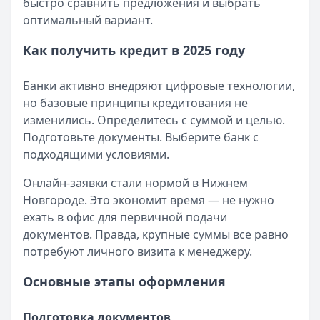
быстро сравнить предложения и выбрать
Кратко:
Осенью 2025 года ставки по кредитам продолжаю
оптимальный вариант.
Опубликовано:
4 сентября 2025 г.
Категория:
Кредиты
Как получить кредит в 2025 году
Читать новость
Ошибка в кредитной истории: как найти, оспорить и по
Банки активно внедряют цифровые технологии,
Кратко:
Ошибка в кредитной истории способна испортить
но базовые принципы кредитования не
Опубликовано:
3 сентября 2025 г.
изменились. Определитесь с суммой и целью.
Категория:
Кредиты
Подготовьте документы. Выберите банк с
Читать новость
подходящими условиями.
Как избавиться от долгов без банкротства в 2025 году
Кратко:
Если у вас возникли сложности с выплатой кред
Онлайн-заявки стали нормой в Нижнем
Опубликовано:
2 сентября 2025 г.
Новгороде. Это экономит время — не нужно
Категория:
Кредиты
ехать в офис для первичной подачи
Читать новость
документов. Правда, крупные суммы все равно
«Период охлаждения» по кредитам: что изменится с 1 се
потребуют личного визита к менеджеру.
Кратко:
Новый закон вводит обязательную паузу перед
Опубликовано:
1 сентября 2025 г.
Основные этапы оформления
Категория:
Кредиты
Читать новость
Подготовка документов