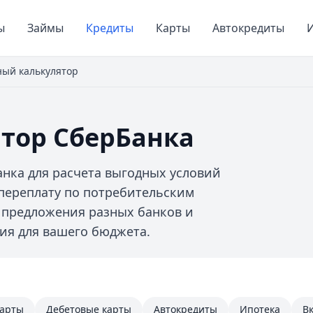
ы
Займы
Кредиты
Карты
Автокредиты
И
ый калькулятор
тор СберБанка
нка для расчета выгодных условий
переплату по потребительским
е предложения разных банков и
ия для вашего бюджета.
карты
Дебетовые карты
Автокредиты
Ипотека
В