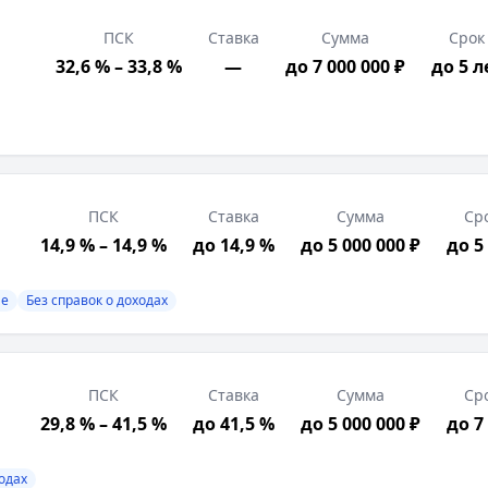
ПСК
Ставка
Сумма
Срок
32,6 % – 33,8 %
—
до 7 000 000 ₽
до 5 л
вок о доходах
ПСК
Ставка
Сумма
Ср
рация в РФ, Возраст от 18 лет
14,9 % – 14,9 %
до 14,9 %
до 5 000 000 ₽
до 5
ными и документами; полная сумма кредита доступна пос
ие
Без справок о доходах
ПСК
Ставка
Сумма
Ср
29,8 % – 41,5 %
до 41,5 %
до 5 000 000 ₽
до 7
ходах