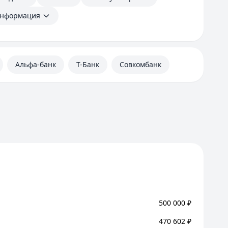
информация
Альфа-банк
Т-Банк
Совкомбанк
500 000
₽
470 602
₽