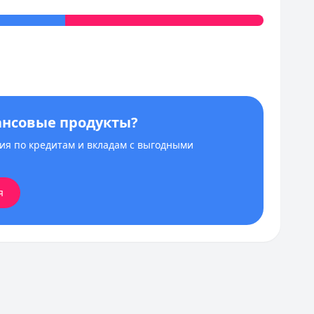
ансовые продукты?
я по кредитам и вкладам с выгодными
я