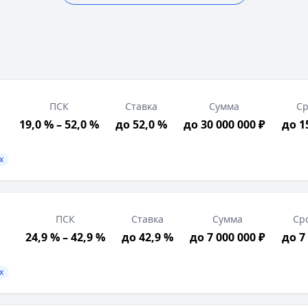
ПСК
Ставка
Сумма
Ср
19,0 % – 52,0 %
до 52,0 %
до 30 000 000 ₽
до 1
х
вок о доходах
трация в РФ, Трудоустройство в регионе присутствия б
ПСК
Ставка
Сумма
Ср
а — это целевой потребительский кредит, созданный сп
24,9 % – 42,9 %
до 42,9 %
до 7 000 000 ₽
до 7
х