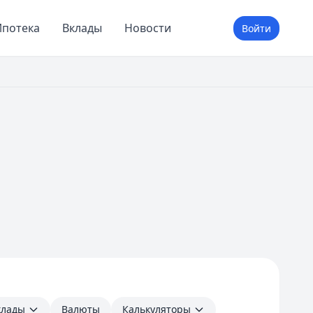
потека
Вклады
Новости
Войти
клады
Валюты
Калькуляторы