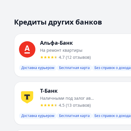
Кредиты других банков
Кредиты других банков
Всего предложений:
10
. Текущая страница:
1
из
1
.
Альфа-Банк
:
На ремонт квартиры
Ставка от:
17.8
%
Альфа-Банк
Сумма:
30 000
-
30 000 000
₽
На ремонт квартиры
Срок до:
180
месяцев
4.7
(
12
отзывов
)
ПСК:
18.99
%
Рейтинг:
4.7
Доставка курьером
(
12
отзывов)
Бесплатная карта
Без справок о дохода
Лейблы:
Доставка курьером, Бесплатная карта, Без спра
Требования:
Наличие гражданства РФ, Постоянная регис
Документы:
Паспорт
Т-Банк
Описание:
Кредит «На ремонт квартиры» от Альфа-Банк
Наличными под залог автомобиля
Цель:
На любые цели
4.5
(
13
отзывов
)
Способы получения:
На карту, Наличные, На счет
Доставка курьером
Бесплатная карта
Без справок о дохода
Залог:
Автомобиль, Без залога
Возраст:
21
-
80
лет