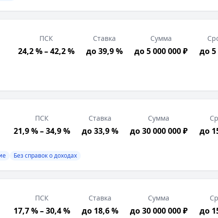
ПСК
Ставка
Сумма
Ср
24,2 % – 42,2 %
до 39,9 %
до 5 000 000 ₽
до 5
трация в РФ, Позитивная кредитная история, Возраст от
вой договор, Подтверждение дохода, Свидетельство о г
ПСК
Ставка
Сумма
Ср
21,9 % – 34,9 %
до 33,9 %
до 30 000 000 ₽
до 1
ие
Без справок о доходах
ПСК
Ставка
Сумма
Ср
17,7 % – 30,4 %
до 18,6 %
до 30 000 000 ₽
до 1
 страхование, Без справок о доходах