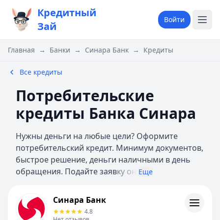
Кредитный
Войти
Зай
Главная
→
Банки
→
Синара Банк
→
Кредиты
Все кредиты
Потребительские
кредиты Банка Синара
Нужны деньги на любые цели? Оформите
потребительский кредит. Минимум документов,
быстрое решение, деньги наличными в день
обращения. Подайте заяв
ку он
Еще
Синара Банк
Синара Банк
Кредиты
4.8
Контакты
Нет отзывов