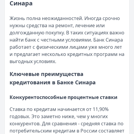
Синара
Сумма:
30 000 ₽ – 3 000 000 ₽
Срок:
до 5 лет
ПСК:
13,9 – 15,9 %
Жизнь полна неожиданностей. Иногда срочно
Рейтинг:
4.7
(16 отзывов)
нужны средства на ремонт, лечение или
Азиатско-Тихоокеанский Банк
— Наличными
долгожданную покупку. В таких ситуациях важно
Сумма:
30 000 ₽ – 5 000 000 ₽
найти банк с честными условиями. Банк Синара
Срок:
до 7 лет
работает с физическими лицами уже много лет
ПСК:
29,8 – 41,5 %
и предлагает несколько кредитных программ на
Рейтинг:
4.7
выгодных условиях.
Банк ЗЕНИТ
— Наличными
Ключевые преимущества
Сумма:
100 000 ₽ – 5 000 000 ₽
кредитования в Банке Синара
Срок:
до 5 лет
ПСК:
24,2 – 42,2 %
Рейтинг:
4.6
Конкурентоспособные процентные ставки
Т-Банк
— Под залог недвижимости
Ставка по кредитам начинается от 11,90%
Сумма:
200 000 ₽ – 30 000 000 ₽
годовых. Это заметно ниже, чем у многих
Срок:
до 15 лет
конкурентов. Для сравнения - средняя ставка по
ПСК:
21,9 – 34,9 %
потребительским кредитам в России составляет
Рейтинг:
4.5
(13 отзывов)