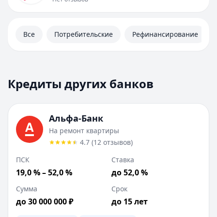
Личный кабинет
Полезная информация
Все
Потребительские
Рефинансирование
Кредиты других банков
Кредиты других банков
Всего предложений:
5
. Текущая страница:
1
из
1
.
Альфа-Банк
:
На ремонт квартиры
Ставка от:
17.8
%
Альфа-Банк
Сумма:
30 000
-
30 000 000
₽
На ремонт квартиры
Срок до:
180
месяцев
4.7
(
12
отзывов
)
ПСК:
18.99
%
ПСК
Ставка
Рейтинг:
4.7
(
12
отзывов)
Лейблы:
19,0 % – 52,0 %
Доставка курьером, Бесплатная карта, Без спра
до 52,0 %
Требования:
Наличие гражданства РФ, Постоянная регис
Сумма
Срок
Документы:
Паспорт
до 30 000 000 ₽
до 15 лет
Описание:
Кредит «На ремонт квартиры» от Альфа-Банк