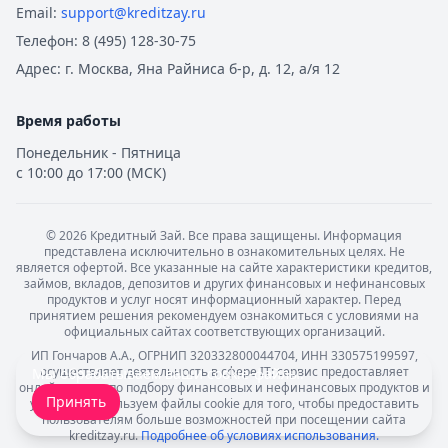
Email:
support@kreditzay.ru
Телефон:
8 (495) 128-30-75
Адрес:
г. Москва, Яна Райниса б-р, д. 12, а/я 12
Время работы
Понедельник - Пятница
с 10:00 до 17:00 (МСК)
©
2026
Кредитный Зай. Все права защищены. Информация
представлена исключительно в ознакомительных целях. Не
является офертой. Все указанные на сайте характеристики кредитов,
займов, вкладов, депозитов и других финансовых и нефинансовых
продуктов и услуг носят информационный характер. Перед
принятием решения рекомендуем ознакомиться с условиями на
официальных сайтах соответствующих организаций.
ИП Гончаров А.А., ОГРНИП 320332800044704, ИНН 330575199597,
осуществляет деятельность в сфере IT: сервис предоставляет
Мы обрабатываем ваши
cookie-файлы
.
онлайн-услуги по подбору финансовых и нефинансовых продуктов и
Принять
услуг. Мы используем файлы cookie для того, чтобы предоставить
пользователям больше возможностей при посещении сайта
kreditzay.ru.
Подробнее об условиях использования.