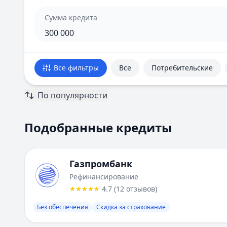
Сумма кредита
Все фильтры
Все
Потребительские
По популярности
Подобранные кредиты
Подобранные кредиты
Всего предложений:
16
. Текущая страница:
1
из
15
.
Газпромбанк
:
Рефинансирование
Ставка от:
%
Газпромбанк
Сумма:
300 000
-
7 000 000
₽
Рефинансирование
Срок до:
60
месяцев
4.7
(
12
отзывов
)
ПСК:
32.55
%
Рейтинг:
4.7
Без обеспечения
(
12
отзывов)
Скидка за страхование
Лейблы:
Без обеспечения, Скидка за страхование