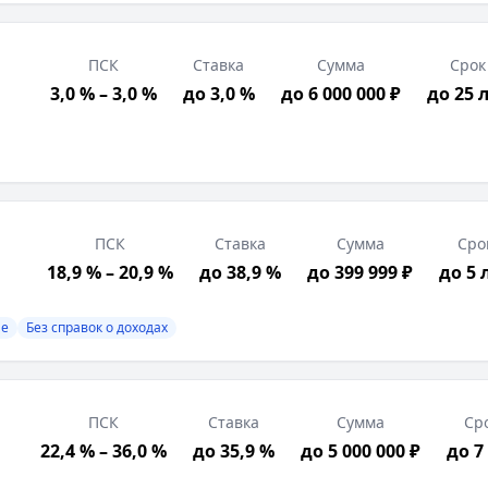
ПСК
Ставка
Сумма
Срок
3,0 % – 3,0 %
до 3,0 %
до 6 000 000 ₽
до 25 
трация в РФ, Подтверждение дохода, Возраст от 21 лет
 отчетность, Выписка по счету, Свидетельство о госуд
ПСК
Ставка
Сумма
Сро
18,9 % – 20,9 %
до 38,9 %
до 399 999 ₽
до 5 
ие
Без справок о доходах
ПСК
Ставка
Сумма
Ср
22,4 % – 36,0 %
до 35,9 %
до 5 000 000 ₽
до 7