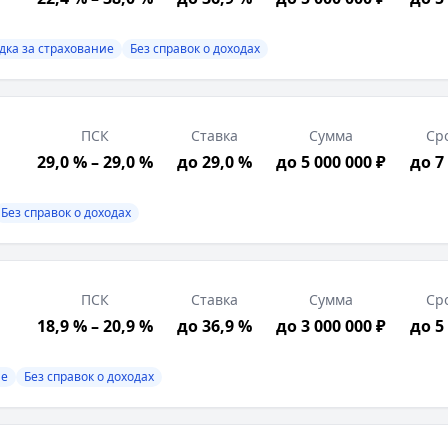
дка за страхование
Без справок о доходах
ПСК
Ставка
Сумма
Ср
29,0 % – 29,0 %
до 29,0 %
до 5 000 000 ₽
до 7
 страхование, Без справок о доходах
трация в РФ, Подтверждение дохода, Возраст от 18 лет
Без справок о доходах
риски. ПАО "Совкомбанк". Изучите все условия кредита
ПСК
Ставка
Сумма
Ср
18,9 % – 20,9 %
до 36,9 %
до 3 000 000 ₽
до 5
ие
Без справок о доходах
000
₽, срок до
60
месяцев
трация в РФ, Подтверждение дохода, Возраст от 18 лет