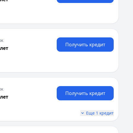
Я
Ярославль
Вся Россия
ок
Получить кредит
 лет
 в разделе «Кредиты»/«Кредиты наличными» на сайте so
ок
Получить кредит
 лет
Еще 1 кредит