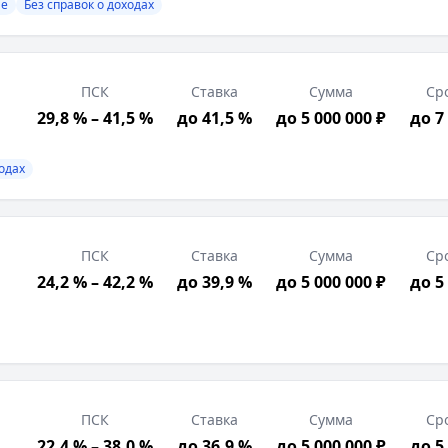
ие
Без справок о доходах
ПСК
Ставка
Сумма
Ср
29,8 % – 41,5 %
до 41,5 %
до 5 000 000 ₽
до 7
ходах
вок о доходах
ПСК
Ставка
Сумма
Ср
трация в РФ, Трудоустройство в регионе присутствия б
24,2 % – 42,2 %
до 39,9 %
до 5 000 000 ₽
до 5
а — это целевой потребительский кредит, созданный сп
ПСК
Ставка
Сумма
Ср
22,4 % – 38,0 %
до 36,9 %
до 5 000 000 ₽
до 5