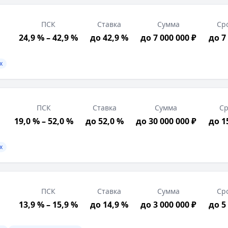
трация в РФ, Позитивная кредитная история, Возраст от
вой договор, Подтверждение дохода, Свидетельство о г
ПСК
Ставка
Сумма
Ср
24,9 % – 42,9 %
до 42,9 %
до 7 000 000 ₽
до 7
х
ПСК
Ставка
Сумма
Ср
19,0 % – 52,0 %
до 52,0 %
до 30 000 000 ₽
до 1
х
вок о доходах
рация в РФ, Возраст от 18 лет
ПСК
Ставка
Сумма
Ср
ными и документами; полная сумма кредита доступна пос
13,9 % – 15,9 %
до 14,9 %
до 3 000 000 ₽
до 5