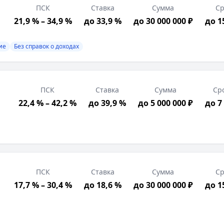
риски. ПАО "Совкомбанк". Изучите все условия кредита
ПСК
Ставка
Сумма
Ср
21,9 % – 34,9 %
до 33,9 %
до 30 000 000 ₽
до 1
ие
Без справок о доходах
правок о доходах
ПСК
Ставка
Сумма
Ср
хода, Постоянная регистрация в РФ, Возраст от 21 лет
22,4 % – 42,2 %
до 39,9 %
до 5 000 000 ₽
до 7
з ЕГРИП, Выписка по счету, Свидетельство о государст
ованными правилами выдачи и погашения; предназначе
ПСК
Ставка
Сумма
Ср
17,7 % – 30,4 %
до 18,6 %
до 30 000 000 ₽
до 1