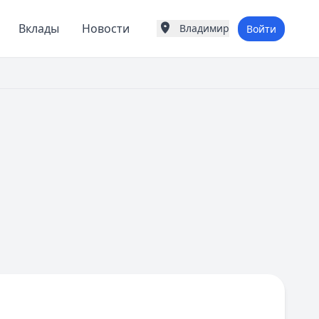
Вклады
Новости
Владимир
Войти
Города России
Популярные города
Москва
Санкт-Петербург
Екатеринбург
Казань
А
Астрахань
Б
Барнаул
Белгород
Брянск
В
Владивосток
Владимир
Волгоград
Воронеж