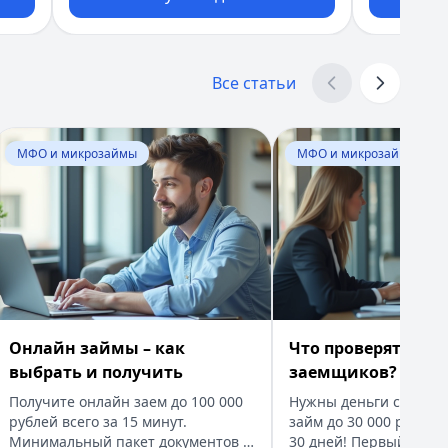
латила и зак...
Все статьи
рки кредитной истории. Суммы от 5 000 до 300 000 рубл
Перейти к статье:
Онлайн займы – как выбрать и получи
Перейти к статье:
Что
МФО и микрозаймы
МФО и микрозаймы
 прозрачно, де...
 займ под 0%. Для оформления нужен только паспорт и 
ем, условия у...
Онлайн займы – как
Что проверят МФО
с мгновенным одобрением до 30 000 рублей. Минимум док
выбрать и получить
заемщиков?
Получите онлайн заем до 100 000
Нужны деньги срочно
рублей всего за 15 минут.
займ до 30 000 рублей 
Минимальный пакет документов -
30 дней! Первый займ