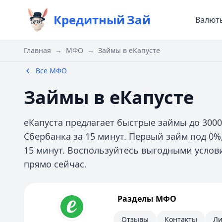
Кредитный
Зай
Валют
Главная
→
МФО
→
Займы в еКапусте
Все МФО
Займы в еКапусте
еКапуста предлагает быстрые займы до 3000
Сбербанка за 15 минут. Первый займ под 0%
15 минут. Воспользуйтесь выгодными усло
прямо сейчас.
еКапуста
Разделы МФО
Информация
Отзывы
Контакты
Ли