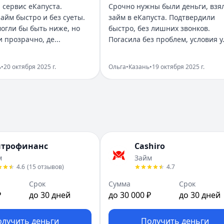
нить условия на специальных платформах. Сервис Кр
 сервис еКапуста.
Срочно нужны были деньги, взя
ожений от банков и микрофинансовых организаций.
айм быстро и без суеты.
займ в еКапуста. Подтвердили
огли бы быть ниже, но
быстро, без лишних звонков.
н. Одобрили быстро, условия понятные. Процент выше, ч
и прозрачно, де...
Погасила без проблем, условия у.
финансирования, который предлагает быстрые денежные
ь
•
20 октября 2025 г.
Ольга
•
Казань
•
19 октября 2025 г.
Главное - трезво оценивать свои возможности и не за
 понятный, оформила с телефона. Переплата умеренная,
нтрофинанс
Cashiro
м
Займ
4.6
(
15
отзывов
)
4.7
опросов. Деньги пришли быстро, пролонгация удобная. П
Срок
Сумма
Срок
₽
до 30 дней
до 30 000 ₽
до 30 дней
олучить деньги
Получить деньги