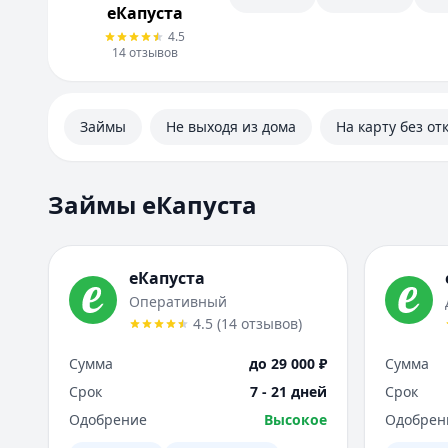
еКапуста
4.5
14
отзывов
Займы
Не выходя из дома
На карту без от
Займы еКапуста
еКапуста
Оперативный
4.5
(
14
отзывов
)
Сумма
до 29 000 ₽
Сумма
Срок
7 - 21 дней
Срок
Одобрение
Высокое
Одобрен