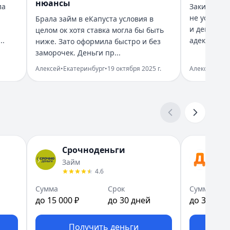
едитный Зай поможет найти наиболее
нюансы
ла
Закинул за
не успел к
Брала займ в еКапуста условия в
и деньги н
целом ок хотя ставка могла бы быть
ем хотелось, н...
..
адекватный
ниже. Зато оформила быстро и без
заморочек. Деньги пр...
 решения. Компания подходит тем, кому
Алексей
•
Екатеринбург
•
19 октября 2025 г.
Алексей
•
Мос
бывать о необходимости своевременного
 вернула раньше с...
Срочноденьги
До
Займ
Ден
4.6
оддержка в чате...
Сумма
Срок
Сумма
до 15 000 ₽
до 30 дней
до 30 000 
Получить деньги
П