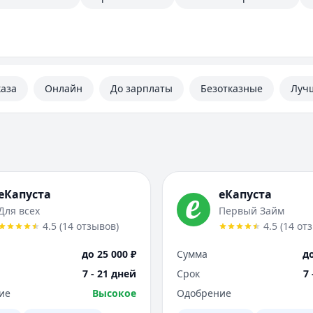
каза
Онлайн
До зарплаты
Безотказные
Луч
еКапуста
еКапуста
Для всех
Первый Займ
4.5
(
14
отзывов
)
4.5
(
14
от
до 25 000 ₽
Сумма
до
7 - 21 дней
Срок
7 
ие
Высокое
Одобрение