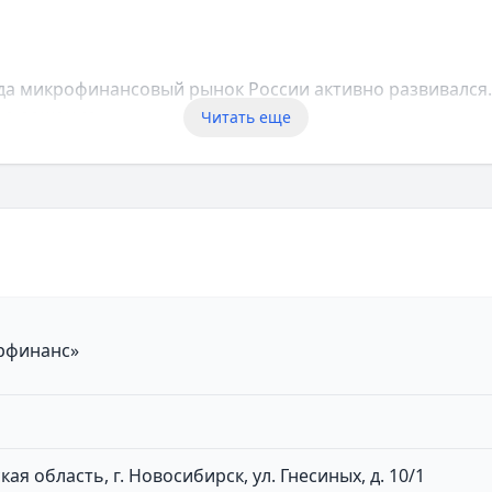
гда микрофинансовый рынок России активно развивался. 
ое решение.
Читать еще
ная онлайн-платформа. За время работы компания обсл
 принципам:
рфинанс»
ая область, г. Новосибирск, ул. Гнесиных, д. 10/1