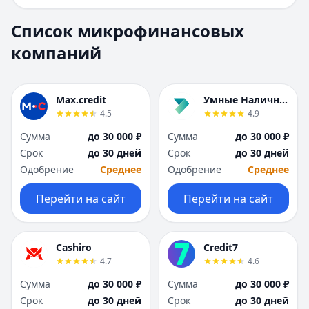
Е
Е
Екатеринбург
Екатеринбург
Список микрофинансовых
И
И
компаний
Иваново
Иваново
Ижевск
Ижевск
Иркутск
Иркутск
Max.credit
Умные Наличные
К
К
4.5
4.9
Казань
Казань
Сумма
до 30 000 ₽
Сумма
до 30 000 ₽
Калининград
Калининград
Срок
до 30 дней
Срок
до 30 дней
Кемерово
Кемерово
Одобрение
Среднее
Одобрение
Среднее
Киров
Киров
Краснодар
Краснодар
Перейти на сайт
Перейти на сайт
Красноярск
Красноярск
Курск
Курск
Л
Л
Cashiro
Credit7
Липецк
Липецк
4.7
4.6
М
М
Сумма
до 30 000 ₽
Сумма
до 30 000 ₽
Магнитогорск
Магнитогорск
Срок
до 30 дней
Срок
до 30 дней
Махачкала
Махачкала