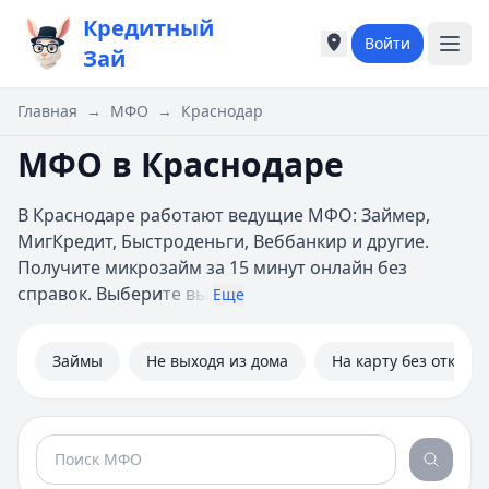
Кредитный
Войти
Города России
Города России
Зай
Популярные города
Популярные город
Москва
Москва
Главная
→
МФО
→
Краснодар
Санкт-Петербург
Санкт-Петербург
МФО в Краснодаре
Екатеринбург
Екатеринбург
Казань
Казань
А
А
В Краснодаре работают ведущие МФО: Займер,
Астрахань
Астрахань
МигКредит, Быстроденьги, Веббанкир и другие.
Б
Б
Получите микрозайм за 15 минут онлайн без
Барнаул
Барнаул
справок. Выбери
те вы
Еще
Белгород
Белгород
Брянск
Брянск
Займы
Не выходя из дома
На карту без отказа
В
В
Владивосток
Владивосток
Владимир
Владимир
Волгоград
Волгоград
Воронеж
Воронеж