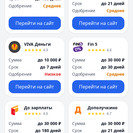
Я
Я
Срок
до 21 дней
Одобрение
Среднее
Ярославль
Ярославль
Одобрение
Среднее
Вся Россия
Вся Россия
Перейти на сайт
Перейти на сайт
VIVA Деньги
Fin 5
4.9
4.8
Сумма
до 10 000 ₽
Сумма
до 30 000 ₽
Срок
до 7 дней
Срок
до 30 дней
Одобрение
Низкое
Одобрение
Среднее
Перейти на сайт
Перейти на сайт
До зарплаты
Дополучкино
4.6
4.7
Сумма
до 30 000 ₽
Сумма
до 30 000 ₽
Срок
до 180 дней
Срок
до 21 дней