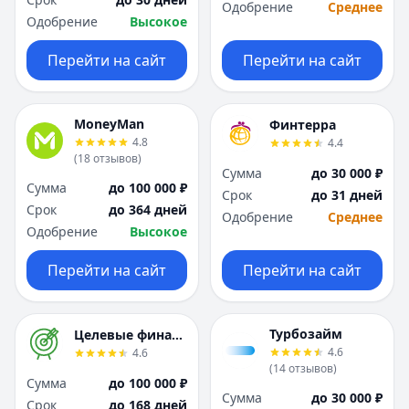
Саратов
Саратов
Одобрение
Среднее
Одобрение
Высокое
Севастополь
Севастополь
Сочи
Сочи
Перейти на сайт
Перейти на сайт
Сургут
Сургут
Т
Т
Тверь
Тверь
MoneyMan
Финтерра
Тольятти
Тольятти
4.8
4.4
Томск
Томск
(
18
отзывов
)
Сумма
до 30 000 ₽
Тула
Тула
Сумма
до 100 000 ₽
Срок
до 31 дней
Тюмень
Тюмень
Срок
до 364 дней
Одобрение
Среднее
У
У
Одобрение
Высокое
Ульяновск
Ульяновск
Уфа
Уфа
Перейти на сайт
Перейти на сайт
Х
Х
Хабаровск
Хабаровск
Ч
Ч
Турбозайм
Целевые финансы
Чебоксары
Чебоксары
4.6
4.6
(
14
отзывов
)
Челябинск
Челябинск
Сумма
до 100 000 ₽
Чита
Чита
Сумма
до 30 000 ₽
Срок
до 168 дней