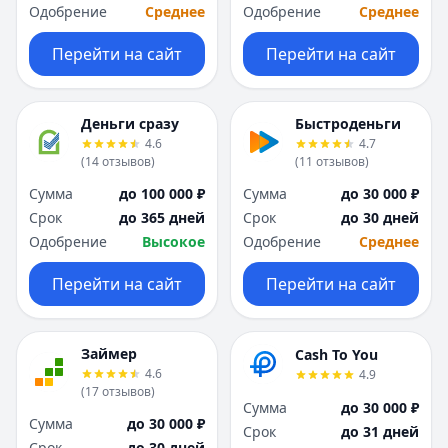
Одобрение
Среднее
Одобрение
Среднее
Москва
Москва
Н
Н
Перейти на сайт
Перейти на сайт
Набережные Челны
Набережные Челн
Нижний Новгород
Нижний Новгород
Новокузнецк
Новокузнецк
Деньги сразу
Быстроденьги
Новосибирск
Новосибирск
4.6
4.7
О
О
(
14
отзывов
)
(
11
отзывов
)
Омск
Омск
Сумма
до 100 000 ₽
Сумма
до 30 000 ₽
Оренбург
Оренбург
Срок
до 365 дней
Срок
до 30 дней
П
П
Одобрение
Высокое
Одобрение
Среднее
Пенза
Пенза
Пермь
Пермь
Перейти на сайт
Перейти на сайт
Р
Р
Ростов-на-Дону
Ростов-на-Дону
Рязань
Рязань
Займер
Cash To You
4.6
4.9
С
С
(
17
отзывов
)
Самара
Самара
Сумма
до 30 000 ₽
Сумма
до 30 000 ₽
Санкт-Петербург
Санкт-Петербург
Срок
до 31 дней
Срок
до 30 дней