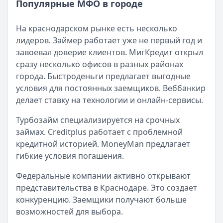
Популярные МФО в городе
Читать новость
Рекордный рост доли клиентов МФО с iPhone: что стоит
На краснодарском рынке есть несколько
Кратко:
В III квартале 2025 года владельцы iPhone офо
лидеров. Займер работает уже не первый год и
Опубликовано:
5 декабря 2025 г.
завоевал доверие клиентов. МигКредит открыл
Категория:
МФО
сразу несколько офисов в разных районах
Читать новость
города. Быстроденьги предлагает выгодные
57 сервисов микрозаймов через Госуслуги: где быстрее
условия для постоянных заемщиков. Веббанкир
Кратко:
Авторизация через Госуслуги ускоряет оформле
делает ставку на технологии и онлайн-сервисы.
Опубликовано:
23 ноября 2025 г.
Категория:
МФО
Турбозайм специализируется на срочных
Читать новость
займах. Creditplus работает с проблемной
Смс о «одобренном займе» от Bigmani Ru: как действов
кредитной историей. MoneyMan предлагает
Кратко:
Пришло СМС об одобрении займа от Bigmani Ru?
гибкие условия погашения.
Опубликовано:
23 ноября 2025 г.
Категория:
МФО
Федеральные компании активно открывают
Читать новость
представительства в Краснодаре. Это создает
Все новости
конкуренцию. Заемщики получают больше
возможностей для выбора.