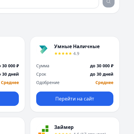
Е
Екатеринбург
И
Иваново
Ижевск
Иркутск
К
Умные Наличные
Казань
4.9
Калининград
 30 000 ₽
Сумма
до 30 000 ₽
Кемерово
о 30 дней
Срок
до 30 дней
Киров
Краснодар
Среднее
Одобрение
Среднее
Красноярск
Курск
Перейти на сайт
Л
Липецк
М
Магнитогорск
Займер
Махачкала