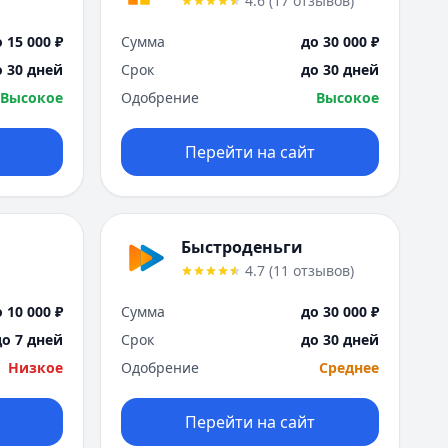
4.6
(
17
отзывов
)
Москва
Н
 15 000 ₽
Сумма
до 30 000 ₽
Набережные Челны
о 30 дней
Срок
до 30 дней
Нижний Новгород
Высокое
Одобрение
Высокое
Новокузнецк
Новосибирск
Перейти на сайт
О
Омск
Оренбург
П
Быстроденьги
Пенза
4.7
(
11
отзывов
)
Пермь
Р
 10 000 ₽
Сумма
до 30 000 ₽
Ростов-на-Дону
до 7 дней
Срок
до 30 дней
Рязань
Низкое
Одобрение
Среднее
С
Самара
Перейти на сайт
Санкт-Петербург