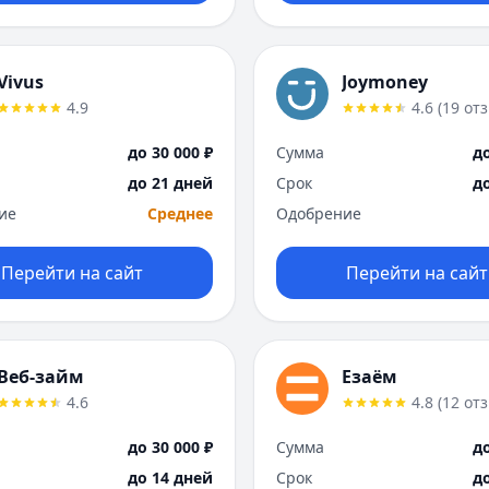
Vivus
Joymoney
4.9
4.6
(
19
от
до 30 000 ₽
Сумма
до
до 21 дней
Срок
д
ие
Среднее
Одобрение
Перейти на сайт
Перейти на сайт
Веб-займ
Езаём
4.6
4.8
(
12
от
до 30 000 ₽
Сумма
до
до 14 дней
Срок
д