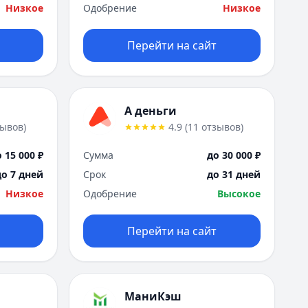
Я
Низкое
Одобрение
Низкое
Ярославль
Вся Россия
Перейти на сайт
А деньги
зывов
)
4.9
(
11
отзывов
)
 15 000 ₽
Сумма
до 30 000 ₽
до 7 дней
Срок
до 31 дней
Низкое
Одобрение
Высокое
Перейти на сайт
МаниКэш