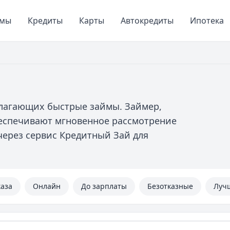
ймы
Кредиты
Карты
Автокредиты
Ипотека
длагающих быстрые займы. Займер,
беспечивают мгновенное рассмотрение
ерез сервис Кредитный Зай для
каза
Онлайн
До зарплаты
Безотказные
Луч