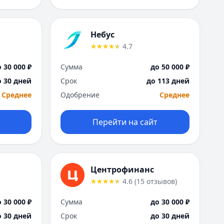
Саратов
Севастополь
Сочи
Небус
Сургут
4.7
Т
Тверь
 30 000 ₽
Сумма
до 50 000 ₽
Тольятти
о 30 дней
Срок
до 113 дней
Томск
Среднее
Одобрение
Среднее
Тула
Тюмень
У
Перейти на сайт
Ульяновск
Уфа
Х
Хабаровск
Центрофинанс
Ч
4.6
(
15
отзывов
)
Чебоксары
 30 000 ₽
Сумма
до 30 000 ₽
Челябинск
о 30 дней
Срок
до 30 дней
Чита