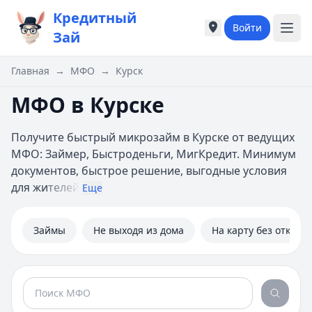
Кредитный
Войти
Города России
Города России
Зай
Популярные города
Популярные город
Москва
Москва
Главная
→
МФО
→
Курск
Санкт-Петербург
Санкт-Петербург
МФО в Курске
Екатеринбург
Екатеринбург
Казань
Казань
А
А
Получите быстрый микрозайм в Курске от ведущих
Астрахань
Астрахань
МФО: Займер, Быстроденьги, МигКредит. Минимум
Б
Б
документов, быстрое решение, выгодные условия
Барнаул
Барнаул
для жи
телей
Еще
Белгород
Белгород
Брянск
Брянск
Займы
Не выходя из дома
На карту без отказа
В
В
Владивосток
Владивосток
Владимир
Владимир
Волгоград
Волгоград
Воронеж
Воронеж