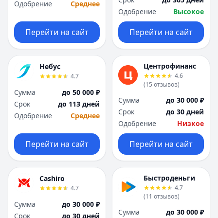
Саратов
Саратов
Одобрение
Среднее
Одобрение
Высокое
Севастополь
Севастополь
Сочи
Сочи
Перейти на сайт
Перейти на сайт
Сургут
Сургут
Т
Т
Тверь
Тверь
Центрофинанс
Небус
Тольятти
Тольятти
4.6
4.7
Томск
Томск
(
15
отзывов
)
Сумма
до 50 000 ₽
Тула
Тула
Сумма
до 30 000 ₽
Срок
до 113 дней
Тюмень
Тюмень
Срок
до 30 дней
Одобрение
Среднее
У
У
Одобрение
Низкое
Ульяновск
Ульяновск
Уфа
Уфа
Перейти на сайт
Перейти на сайт
Х
Х
Хабаровск
Хабаровск
Ч
Ч
Быстроденьги
Cashiro
Чебоксары
Чебоксары
4.7
4.7
(
11
отзывов
)
Челябинск
Челябинск
Сумма
до 30 000 ₽
Чита
Чита
Сумма
до 30 000 ₽
Срок
до 30 дней