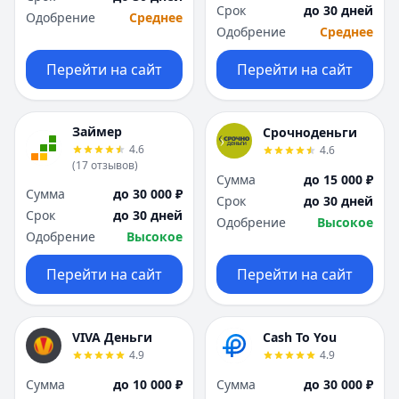
Я
Я
Срок
до 30 дней
Одобрение
Среднее
Ярославль
Ярославль
Одобрение
Среднее
Вся Россия
Вся Россия
Перейти на сайт
Перейти на сайт
Займер
Срочноденьги
4.6
4.6
(
17
отзывов
)
Сумма
до 15 000 ₽
Сумма
до 30 000 ₽
Срок
до 30 дней
Срок
до 30 дней
Одобрение
Высокое
Одобрение
Высокое
Перейти на сайт
Перейти на сайт
VIVA Деньги
Cash To You
4.9
4.9
Сумма
до 10 000 ₽
Сумма
до 30 000 ₽