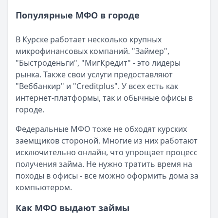
Читать новость
Популярные МФО в городе
Рекордный рост доли клиентов МФО с iPhone: что стоит
Кратко:
В III квартале 2025 года владельцы iPhone офо
В Курске работает несколько крупных
Опубликовано:
5 декабря 2025 г.
микрофинансовых компаний. "Займер",
Категория:
МФО
"Быстроденьги", "МигКредит" - это лидеры
Читать новость
рынка. Также свои услуги предоставляют
57 сервисов микрозаймов через Госуслуги: где быстрее
"Веббанкир" и "Creditplus". У всех есть как
Кратко:
Авторизация через Госуслуги ускоряет оформле
интернет-платформы, так и обычные офисы в
Опубликовано:
23 ноября 2025 г.
городе.
Категория:
МФО
Читать новость
Федеральные МФО тоже не обходят курских
Смс о «одобренном займе» от Bigmani Ru: как действов
заемщиков стороной. Многие из них работают
Кратко:
Пришло СМС об одобрении займа от Bigmani Ru?
исключительно онлайн, что упрощает процесс
Опубликовано:
23 ноября 2025 г.
получения займа. Не нужно тратить время на
Категория:
МФО
походы в офисы - все можно оформить дома за
Читать новость
компьютером.
Все новости
Как МФО выдают займы