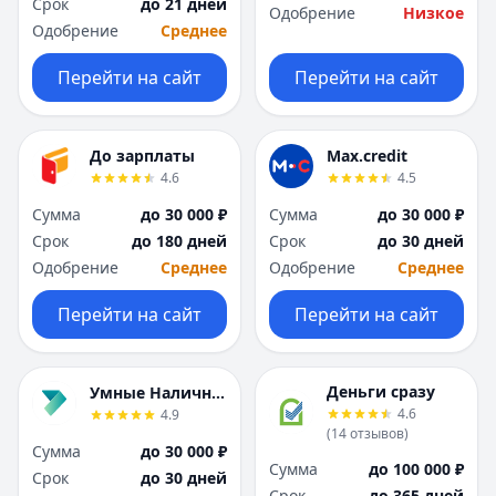
Срок
до 21 дней
Одобрение
Низкое
Москва
Москва
Одобрение
Среднее
Н
Н
Набережные Челны
Набережные Челн
Перейти на сайт
Перейти на сайт
Нижний Новгород
Нижний Новгород
Новокузнецк
Новокузнецк
Новосибирск
Новосибирск
До зарплаты
Max.credit
О
О
4.6
4.5
Омск
Омск
Сумма
до 30 000 ₽
Сумма
до 30 000 ₽
Оренбург
Оренбург
Срок
до 180 дней
Срок
до 30 дней
П
П
Одобрение
Среднее
Одобрение
Среднее
Пенза
Пенза
Пермь
Пермь
Перейти на сайт
Перейти на сайт
Р
Р
Ростов-на-Дону
Ростов-на-Дону
Рязань
Рязань
Деньги сразу
Умные Наличные
4.6
4.9
С
С
(
14
отзывов
)
Самара
Самара
Сумма
до 30 000 ₽
Сумма
до 100 000 ₽
Санкт-Петербург
Санкт-Петербург
Срок
до 30 дней
Срок
до 365 дней