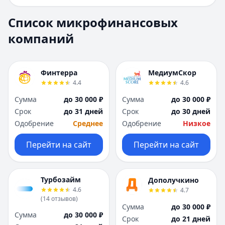
Е
Е
Екатеринбург
Екатеринбург
Список микрофинансовых
И
И
компаний
Иваново
Иваново
Ижевск
Ижевск
Иркутск
Иркутск
Финтерра
МедиумСкор
К
К
4.4
4.6
Казань
Казань
Сумма
до 30 000 ₽
Сумма
до 30 000 ₽
Калининград
Калининград
Срок
до 31 дней
Срок
до 30 дней
Кемерово
Кемерово
Одобрение
Среднее
Одобрение
Низкое
Киров
Киров
Краснодар
Краснодар
Перейти на сайт
Перейти на сайт
Красноярск
Красноярск
Курск
Курск
Л
Л
Турбозайм
Дополучкино
Липецк
Липецк
4.6
4.7
М
М
(
14
отзывов
)
Сумма
до 30 000 ₽
Магнитогорск
Магнитогорск
Сумма
до 30 000 ₽
Срок
до 21 дней
Махачкала
Махачкала