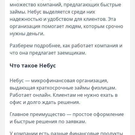
множество компаний, предлагающих быстрые
Категория:
МФО
займы. Небус выделяется среди них
Читать новость
надежностью и удобством для клиентов. Эта
Срочный микрозайм 15 000 ₽ на карту: свежая подборка
организация помогает людям, которым срочно
Кратко:
Нужны 15 000 рублей на карту прямо сегодня? 
нужны деньги.
Опубликовано:
5 декабря 2025 г.
Категория:
МФО
Разберем подробнее, как работает компания и
Читать новость
что она предлагает заемщикам.
Рекордный рост доли клиентов МФО с iPhone: что стоит
Кратко:
В III квартале 2025 года владельцы iPhone офо
Что такое Небус
Опубликовано:
5 декабря 2025 г.
Категория:
МФО
Небус — микрофинансовая организация,
Читать новость
выдающая краткосрочные займы физлицам.
57 сервисов микрозаймов через Госуслуги: где быстрее
Работает онлайн. Клиентам не нужно ехать в
Кратко:
Авторизация через Госуслуги ускоряет оформле
офис и долго ждать решения.
Опубликовано:
23 ноября 2025 г.
Категория:
МФО
Главное преимущество — простое оформление
Читать новость
и быстрые решения по заявкам.
Смс о «одобренном займе» от Bigmani Ru: как действов
У компании есть разные финансовые продукты