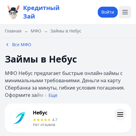
Кредитный
Войти
Зай
Главная
→
МФО
→
Займы в Небус
Все МФО
Займы в Небус
МФО Небус предлагает быстрые онлайн-займы с
минимальными требованиями. Деньги на карту
Сбербанка за минуты, гибкие условия погашения.
Оформите за
йм в
Еще
Небус
Небус
Информация
4.7
Нет отзывов