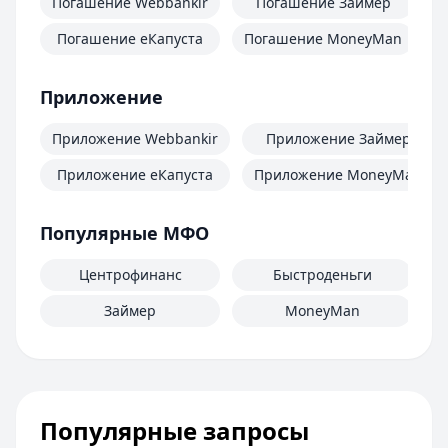
Погашение Webbankir
Погашение Займер
Погашение еКапуста
Погашение MoneyMan
П
Приложение
Приложение Webbankir
Приложение Займер
Приложение еКапуста
Приложение MoneyMan
Популярные МФО
Центрофинанс
Быстроденьги
Займер
MoneyMan
Популярные запросы