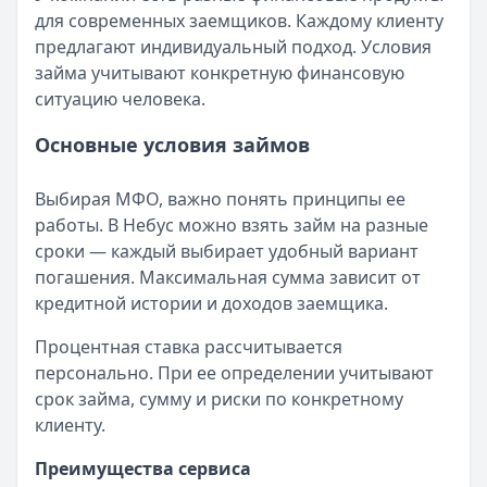
Кратко:
Пришло СМС об одобрении займа от Bigmani Ru?
для современных заемщиков. Каждому клиенту
Опубликовано:
23 ноября 2025 г.
предлагают индивидуальный подход. Условия
Категория:
МФО
займа учитывают конкретную финансовую
Читать новость
ситуацию человека.
Все новости
Основные условия займов
Выбирая МФО, важно понять принципы ее
работы. В Небус можно взять займ на разные
сроки — каждый выбирает удобный вариант
погашения. Максимальная сумма зависит от
кредитной истории и доходов заемщика.
Процентная ставка рассчитывается
персонально. При ее определении учитывают
срок займа, сумму и риски по конкретному
клиенту.
Преимущества сервиса