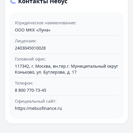
Контакты Небус
микрофинансовой деятельности. Это означает,
что организация соответствует всем
требованиям регулятора. Компания внесена в
Юридическое наименование:
государственный реестр МФО, что
ООО МКК «Луна»
обеспечивает прозрачность работы и
защищает права заемщиков.
Лицензия:
2403045010028
Требования федерального законодательства о
микрофинансовой деятельности строго
Головной офис:
соблюдаются. Сюда входят ограничения по
117342, г. Москва, вн.тер.г. Муниципальный округ
процентным ставкам и максимальным суммам
Коньково, ул. Бутлерова, д. 17
займов.
Телефон:
8 800 770-73-45
Продуктовая линейка и условия
Официальный сайт:
Основные параметры займов:
https://nebusfinance.ru
Сумма варьируется от 1 000 до 30 000 рублей
Минимальный срок — 7 дней, максимальный