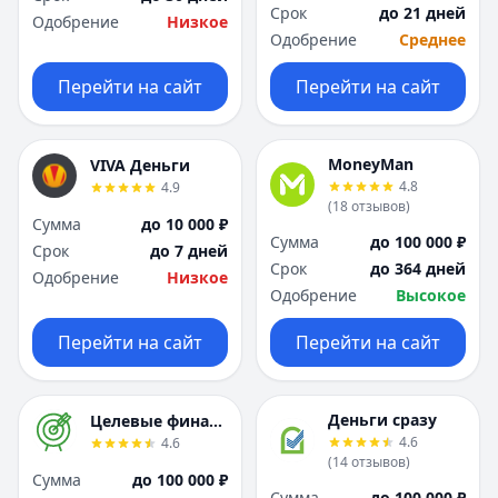
Я
Я
Срок
до 21 дней
Одобрение
Низкое
Ярославль
Ярославль
Одобрение
Среднее
Вся Россия
Вся Россия
Перейти на сайт
Перейти на сайт
MoneyMan
VIVA Деньги
4.8
4.9
(
18
отзывов
)
Сумма
до 10 000 ₽
Сумма
до 100 000 ₽
Срок
до 7 дней
Срок
до 364 дней
Одобрение
Низкое
Одобрение
Высокое
Перейти на сайт
Перейти на сайт
Деньги сразу
Целевые финансы
4.6
4.6
(
14
отзывов
)
Сумма
до 100 000 ₽
Сумма
до 100 000 ₽