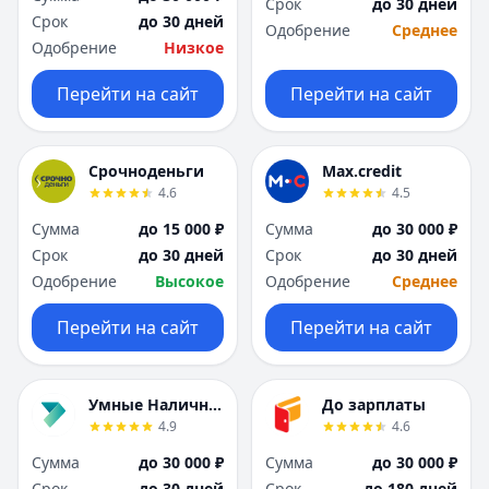
Срок
до 30 дней
Москва
Москва
Срок
до 30 дней
Одобрение
Среднее
Н
Н
Одобрение
Низкое
Набережные Челны
Набережные Челн
Перейти на сайт
Перейти на сайт
Нижний Новгород
Нижний Новгород
Новокузнецк
Новокузнецк
Новосибирск
Новосибирск
Срочноденьги
Max.credit
О
О
4.6
4.5
Омск
Омск
Оренбург
Оренбург
Сумма
до 15 000 ₽
Сумма
до 30 000 ₽
П
П
Срок
до 30 дней
Срок
до 30 дней
Пенза
Пенза
Одобрение
Высокое
Одобрение
Среднее
Пермь
Пермь
Перейти на сайт
Перейти на сайт
Р
Р
Ростов-на-Дону
Ростов-на-Дону
Рязань
Рязань
Умные Наличные
До зарплаты
С
С
4.9
4.6
Самара
Самара
Сумма
до 30 000 ₽
Сумма
до 30 000 ₽
Санкт-Петербург
Санкт-Петербург
Срок
до 30 дней
Срок
до 180 дней