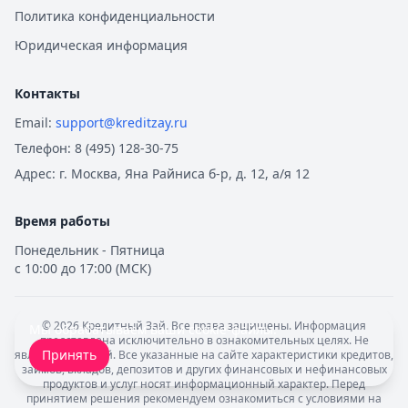
Политика конфиденциальности
Юридическая информация
Контакты
Email:
support@kreditzay.ru
Телефон:
8 (495) 128-30-75
Адрес:
г. Москва, Яна Райниса б-р, д. 12, а/я 12
Время работы
Понедельник - Пятница
с 10:00 до 17:00 (МСК)
©
2026
Кредитный Зай. Все права защищены. Информация
Мы обрабатываем ваши
cookie-файлы
.
представлена исключительно в ознакомительных целях. Не
Принять
является офертой. Все указанные на сайте характеристики кредитов,
займов, вкладов, депозитов и других финансовых и нефинансовых
продуктов и услуг носят информационный характер. Перед
принятием решения рекомендуем ознакомиться с условиями на