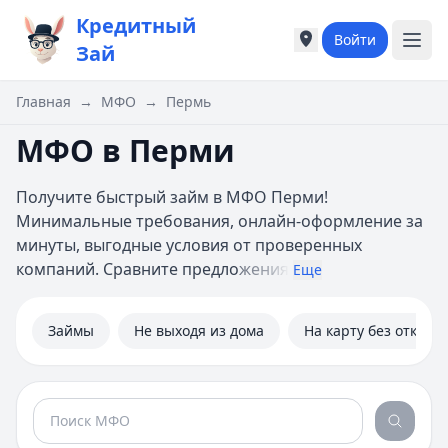
Кредитный
Войти
Города России
Города России
Зай
Популярные города
Популярные город
Москва
Москва
Главная
→
МФО
→
Пермь
Санкт-Петербург
Санкт-Петербург
МФО в Перми
Екатеринбург
Екатеринбург
Казань
Казань
А
А
Получите быстрый займ в МФО Перми!
Астрахань
Астрахань
Минимальные требования, онлайн-оформление за
Б
Б
минуты, выгодные условия от проверенных
Барнаул
Барнаул
компаний. Сравните предло
жения
Еще
Белгород
Белгород
Брянск
Брянск
Займы
Не выходя из дома
На карту без отказа
В
В
Владивосток
Владивосток
Владимир
Владимир
Волгоград
Волгоград
Воронеж
Воронеж