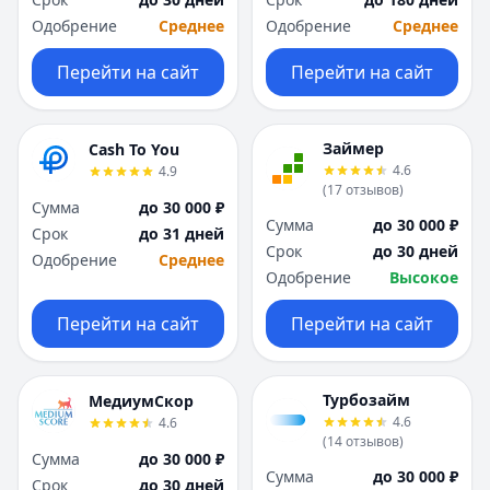
Саратов
Саратов
Одобрение
Среднее
Одобрение
Среднее
Севастополь
Севастополь
Сочи
Сочи
Перейти на сайт
Перейти на сайт
Сургут
Сургут
Т
Т
Тверь
Тверь
Займер
Cash To You
Тольятти
Тольятти
4.6
4.9
Томск
Томск
(
17
отзывов
)
Сумма
до 30 000 ₽
Тула
Тула
Сумма
до 30 000 ₽
Срок
до 31 дней
Тюмень
Тюмень
Срок
до 30 дней
Одобрение
Среднее
У
У
Одобрение
Высокое
Ульяновск
Ульяновск
Уфа
Уфа
Перейти на сайт
Перейти на сайт
Х
Х
Хабаровск
Хабаровск
Ч
Ч
Турбозайм
МедиумСкор
Чебоксары
Чебоксары
4.6
4.6
(
14
отзывов
)
Челябинск
Челябинск
Сумма
до 30 000 ₽
Чита
Чита
Сумма
до 30 000 ₽
Срок
до 30 дней