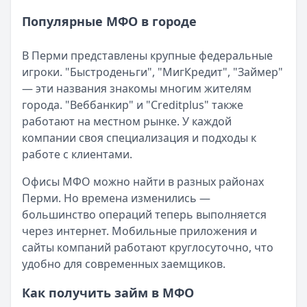
Читать новость
Популярные МФО в городе
Рекордный рост доли клиентов МФО с iPhone: что стоит
Кратко:
В III квартале 2025 года владельцы iPhone офо
В Перми представлены крупные федеральные
Опубликовано:
5 декабря 2025 г.
игроки. "Быстроденьги", "МигКредит", "Займер"
Категория:
МФО
— эти названия знакомы многим жителям
Читать новость
города. "Веббанкир" и "Creditplus" также
57 сервисов микрозаймов через Госуслуги: где быстрее
работают на местном рынке. У каждой
Кратко:
Авторизация через Госуслуги ускоряет оформле
компании своя специализация и подходы к
Опубликовано:
23 ноября 2025 г.
работе с клиентами.
Категория:
МФО
Читать новость
Офисы МФО можно найти в разных районах
Смс о «одобренном займе» от Bigmani Ru: как действов
Перми. Но времена изменились —
Кратко:
Пришло СМС об одобрении займа от Bigmani Ru?
большинство операций теперь выполняется
Опубликовано:
23 ноября 2025 г.
через интернет. Мобильные приложения и
Категория:
МФО
сайты компаний работают круглосуточно, что
Читать новость
удобно для современных заемщиков.
Все новости
Как получить займ в МФО