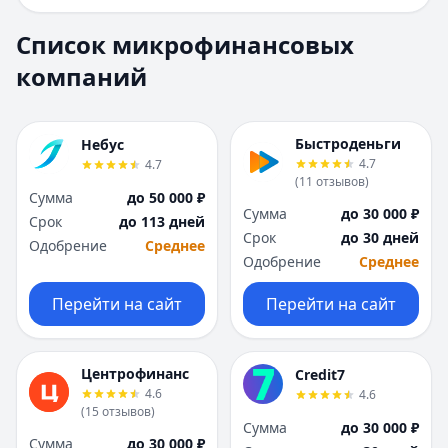
Е
Е
Екатеринбург
Екатеринбург
Список микрофинансовых
И
И
компаний
Иваново
Иваново
Ижевск
Ижевск
Иркутск
Иркутск
Быстроденьги
Небус
К
К
4.7
4.7
Казань
Казань
(
11
отзывов
)
Сумма
до 50 000 ₽
Калининград
Калининград
Сумма
до 30 000 ₽
Срок
до 113 дней
Кемерово
Кемерово
Срок
до 30 дней
Одобрение
Среднее
Киров
Киров
Одобрение
Среднее
Краснодар
Краснодар
Красноярск
Красноярск
Перейти на сайт
Перейти на сайт
Курск
Курск
Л
Л
Липецк
Липецк
Центрофинанс
Credit7
М
М
4.6
4.6
(
15
отзывов
)
Магнитогорск
Магнитогорск
Сумма
до 30 000 ₽
Махачкала
Махачкала
Сумма
до 30 000 ₽