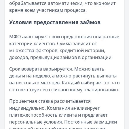
обрабатывается автоматически, что экономит
Кратко:
Пришло СМС об одобрении займа от Bigmani Ru?
время всем участникам процесса.
Опубликовано:
23 ноября 2025 г.
Категория:
МФО
Условия предоставления займов
Читать новость
Все новости
МФО адаптирует свои предложения под разные
категории клиентов. Сумма зависит от
множества факторов: кредитной истории,
доходов, предыдущих займов в организации.
Срок возврата варьируется. Можно взять
деньги на неделю, а можно растянуть выплаты
на несколько месяцев. Каждый выбирает то, что
соответствует его финансовому планированию.
Процентная ставка рассчитывается
индивидуально. Компания анализирует
платежеспособность клиента и предлагает
персональные условия. Постоянные заемщики
с хорошей историей погашения получают