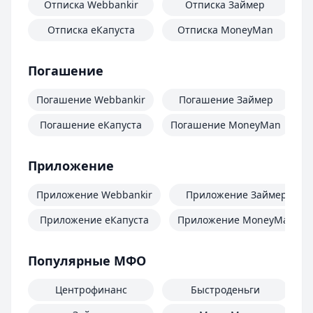
Отписка Webbankir
Отписка Займер
Отписка еКапуста
Отписка MoneyMan
О
Погашение
Погашение Webbankir
Погашение Займер
Погашение еКапуста
Погашение MoneyMan
П
Приложение
Приложение Webbankir
Приложение Займер
Приложение еКапуста
Приложение MoneyMan
Популярные МФО
Центрофинанс
Быстроденьги