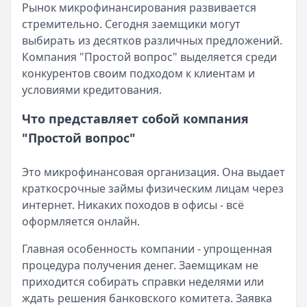
Все статьи
Рынок микрофинансирования развивается
Опубликовано:
5 декабря 2025 г.
стремительно. Сегодня заемщики могут
Категория:
МФО
выбирать из десятков различных предложений.
Читать новость
Компания "Простой вопрос" выделяется среди
Срочный микрозайм 15 000 ₽ на карту: свежая подборка
конкурентов своим подходом к клиентам и
Кратко:
Нужны 15 000 рублей на карту прямо сегодня? 
условиями кредитования.
Опубликовано:
5 декабря 2025 г.
Категория:
МФО
Что представляет собой компания
Читать новость
"Простой вопрос"
Рекордный рост доли клиентов МФО с iPhone: что стоит
Кратко:
В III квартале 2025 года владельцы iPhone офо
Это микрофинансовая организация. Она выдает
Опубликовано:
5 декабря 2025 г.
краткосрочные займы физическим лицам через
Категория:
МФО
интернет. Никаких походов в офисы - всё
Читать новость
оформляется онлайн.
57 сервисов микрозаймов через Госуслуги: где быстрее
Кратко:
Авторизация через Госуслуги ускоряет оформле
Главная особенность компании - упрощенная
Опубликовано:
23 ноября 2025 г.
процедура получения денег. Заемщикам не
Категория:
МФО
приходится собирать справки неделями или
Читать новость
ждать решения банковского комитета. Заявка
Смс о «одобренном займе» от Bigmani Ru: как действов