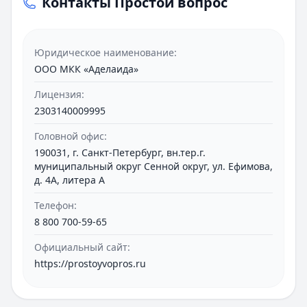
Контакты Простой вопрос
зарегистрирована в государственном реестре
под номером 651503045005460. Наличие
лицензии означает, что компания работает в
Юридическое наименование:
правовом поле и соблюдает установленные
ООО МКК «Аделаида»
нормы.
Лицензия:
Регулятор установил четкие ограничения для
2303140009995
отрасли. Процентная ставка не должна
превышать 1% в сутки. Существует также
Головной офис:
правило о максимальной переплате - она
190031, г. Санкт-Петербург, вн.тер.г.
ограничена двукратным размером основного
муниципальный округ Сенной округ, ул. Ефимова,
д. 4А, литера А
долга.
Телефон:
Продуктовая линейка и условия
8 800 700-59-65
Основные займы
Официальный сайт:
https://prostoyvopros.ru
Компания предлагает стандартные
краткосрочные займы: