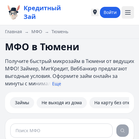
Кредитный
Войти
Города России
Города России
Зай
Популярные города
Популярные город
Москва
Москва
Главная
→
МФО
→
Тюмень
Санкт-Петербург
Санкт-Петербург
МФО в Тюмени
Екатеринбург
Екатеринбург
Казань
Казань
А
А
Получите быстрый микрозайм в Тюмени от ведущих
Астрахань
Астрахань
МФО! Займер, МигКредит, Веббанкир предлагают
Б
Б
выгодные условия. Оформите займ онлайн за
Барнаул
Барнаул
минуты с ми
нимал
Еще
Белгород
Белгород
Брянск
Брянск
Займы
Не выходя из дома
На карту без отказа
В
В
Владивосток
Владивосток
Владимир
Владимир
Волгоград
Волгоград
Воронеж
Воронеж