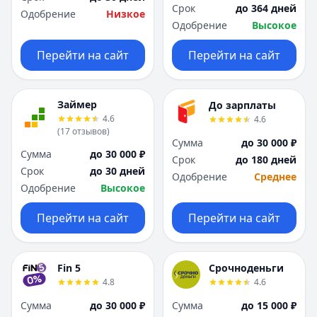
Я
Я
Срок
до 364 дней
Одобрение
Низкое
Ярославль
Ярославль
Одобрение
Высокое
Вся Россия
Вся Россия
Перейти на сайт
Перейти на сайт
Займер
До зарплаты
4.6
4.6
(
17
отзывов
)
Сумма
до 30 000 ₽
Сумма
до 30 000 ₽
Срок
до 180 дней
Срок
до 30 дней
Одобрение
Среднее
Одобрение
Высокое
Перейти на сайт
Перейти на сайт
Fin 5
Срочноденьги
4.8
4.6
Сумма
до 30 000 ₽
Сумма
до 15 000 ₽