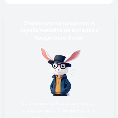
Экономьте на кредитах и
зарабатывайте на вкладах с
Кредитным Заем!
Мы поможем найти самые выгодные
предложения от ведущих банков и
финансовых организаций