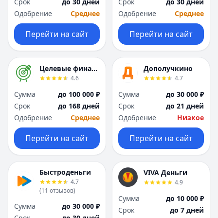
Срок
до 30 дней
Срок
до 30 дней
Москва
Москва
Одобрение
Среднее
Одобрение
Среднее
Н
Н
Набережные Челны
Набережные Челн
Перейти на сайт
Перейти на сайт
Нижний Новгород
Нижний Новгород
Новокузнецк
Новокузнецк
Новосибирск
Новосибирск
Целевые финансы
Дополучкино
О
О
4.6
4.7
Омск
Омск
Сумма
до 100 000 ₽
Сумма
до 30 000 ₽
Оренбург
Оренбург
Срок
до 168 дней
Срок
до 21 дней
П
П
Одобрение
Среднее
Одобрение
Низкое
Пенза
Пенза
Пермь
Пермь
Перейти на сайт
Перейти на сайт
Р
Р
Ростов-на-Дону
Ростов-на-Дону
Рязань
Рязань
Быстроденьги
VIVA Деньги
4.7
4.9
С
С
(
11
отзывов
)
Самара
Самара
Сумма
до 10 000 ₽
Сумма
до 30 000 ₽
Санкт-Петербург
Санкт-Петербург
Срок
до 7 дней
Срок
до 30 дней