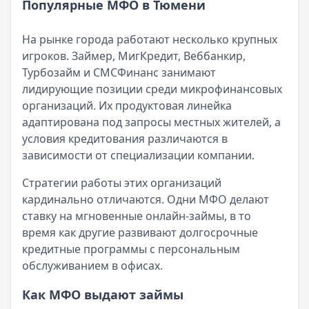
Популярные МФО в Тюмени
Читать новость
Рекордный рост доли клиентов МФО с iPhone: что стоит
На рынке города работают несколько крупных
Кратко:
В III квартале 2025 года владельцы iPhone офо
игроков. Займер, МигКредит, Веббанкир,
Опубликовано:
5 декабря 2025 г.
Турбозайм и СМСФинанс занимают
Категория:
МФО
лидирующие позиции среди микрофинансовых
Читать новость
организаций. Их продуктовая линейка
57 сервисов микрозаймов через Госуслуги: где быстрее
адаптирована под запросы местных жителей, а
Кратко:
Авторизация через Госуслуги ускоряет оформле
условия кредитования различаются в
Опубликовано:
23 ноября 2025 г.
зависимости от специализации компании.
Категория:
МФО
Читать новость
Стратегии работы этих организаций
Смс о «одобренном займе» от Bigmani Ru: как действов
кардинально отличаются. Одни МФО делают
Кратко:
Пришло СМС об одобрении займа от Bigmani Ru?
ставку на мгновенные онлайн-займы, в то
Опубликовано:
23 ноября 2025 г.
время как другие развивают долгосрочные
Категория:
МФО
кредитные программы с персональным
Читать новость
обслуживанием в офисах.
Все новости
Как МФО выдают займы