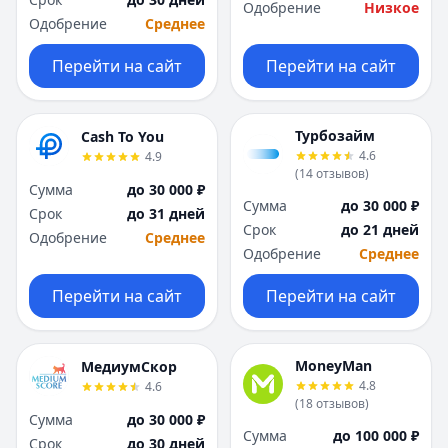
Саратов
Саратов
Одобрение
Низкое
Одобрение
Среднее
Севастополь
Севастополь
Сочи
Сочи
Перейти на сайт
Перейти на сайт
Сургут
Сургут
Т
Т
Тверь
Тверь
Турбозайм
Cash To You
Тольятти
Тольятти
4.6
4.9
Томск
Томск
(
14
отзывов
)
Сумма
до 30 000 ₽
Тула
Тула
Сумма
до 30 000 ₽
Срок
до 31 дней
Тюмень
Тюмень
Срок
до 21 дней
Одобрение
Среднее
У
У
Одобрение
Среднее
Ульяновск
Ульяновск
Уфа
Уфа
Перейти на сайт
Перейти на сайт
Х
Х
Хабаровск
Хабаровск
Ч
Ч
MoneyMan
МедиумСкор
Чебоксары
Чебоксары
4.8
4.6
(
18
отзывов
)
Челябинск
Челябинск
Сумма
до 30 000 ₽
Чита
Чита
Сумма
до 100 000 ₽
Срок
до 30 дней