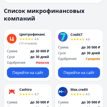
Е
Е
Екатеринбург
Екатеринбург
Список микрофинансовых
И
И
компаний
Иваново
Иваново
Ижевск
Ижевск
Иркутск
Иркутск
Центрофинанс
Credit7
К
К
4.6
4.6
Казань
Казань
(
15
отзывов
)
Сумма
до 30 000 ₽
Калининград
Калининград
Сумма
до 30 000 ₽
Срок
до 30 дней
Кемерово
Кемерово
Срок
до 30 дней
Одобрение
Среднее
Киров
Киров
Одобрение
Низкое
Краснодар
Краснодар
Красноярск
Красноярск
Перейти на сайт
Перейти на сайт
Курск
Курск
Л
Л
Липецк
Липецк
Cashiro
Max.credit
М
М
4.7
4.5
Магнитогорск
Магнитогорск
Сумма
до 30 000 ₽
Сумма
до 30 000 ₽
Махачкала
Махачкала