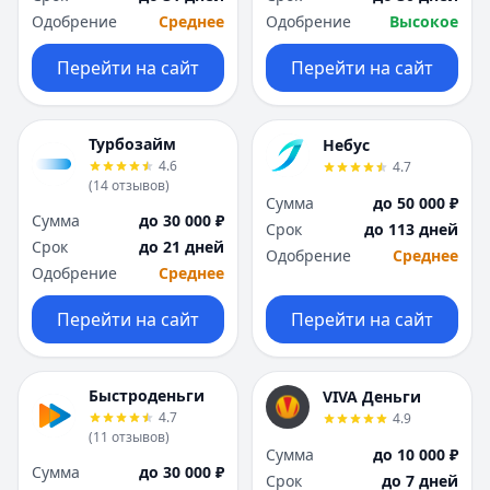
Я
Я
Одобрение
Среднее
Одобрение
Высокое
Ярославль
Ярославль
Вся Россия
Вся Россия
Перейти на сайт
Перейти на сайт
Турбозайм
Небус
4.6
4.7
(
14
отзывов
)
Сумма
до 50 000 ₽
Сумма
до 30 000 ₽
Срок
до 113 дней
Срок
до 21 дней
Одобрение
Среднее
Одобрение
Среднее
Перейти на сайт
Перейти на сайт
Быстроденьги
VIVA Деньги
4.7
4.9
(
11
отзывов
)
Сумма
до 10 000 ₽
Сумма
до 30 000 ₽
Срок
до 7 дней