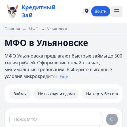
Кредитный
Войти
Города России
Города России
Зай
Популярные города
Популярные город
Москва
Москва
Главная
→
МФО
→
Ульяновск
Санкт-Петербург
Санкт-Петербург
МФО в Ульяновске
Екатеринбург
Екатеринбург
Казань
Казань
А
А
МФО Ульяновска предлагают быстрые займы до 500
Астрахань
Астрахань
тысяч рублей. Оформление онлайн за час,
Б
Б
минимальные требования. Выберите выгодные
Барнаул
Барнаул
условия микрокре
дитов
Еще
Белгород
Белгород
Брянск
Брянск
Займы
Не выходя из дома
На карту без отказа
В
В
Владивосток
Владивосток
Владимир
Владимир
Волгоград
Волгоград
Воронеж
Воронеж