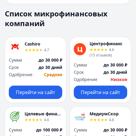
Е
Е
Екатеринбург
Екатеринбург
Список микрофинансовых
И
И
компаний
Иваново
Иваново
Ижевск
Ижевск
Иркутск
Иркутск
Центрофинанс
Cashiro
К
К
4.6
4.7
Казань
Казань
(
15
отзывов
)
Сумма
до 30 000 ₽
Калининград
Калининград
Сумма
до 30 000 ₽
Срок
до 30 дней
Кемерово
Кемерово
Срок
до 30 дней
Одобрение
Среднее
Киров
Киров
Одобрение
Низкое
Краснодар
Краснодар
Красноярск
Красноярск
Перейти на сайт
Перейти на сайт
Курск
Курск
Л
Л
Липецк
Липецк
Целевые финансы
МедиумСкор
М
М
4.6
4.6
Магнитогорск
Магнитогорск
Сумма
до 100 000 ₽
Сумма
до 30 000 ₽
Махачкала
Махачкала