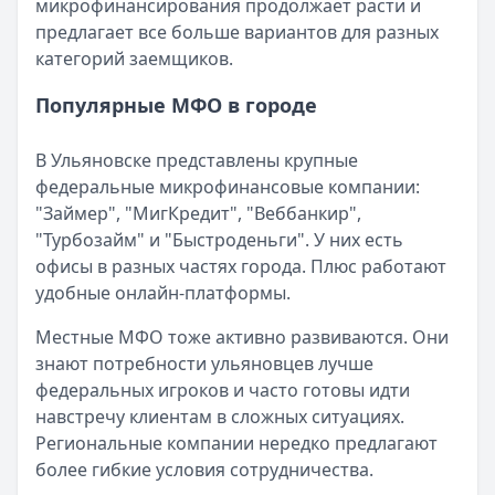
микрофинансирования продолжает расти и
Категория:
МФО
предлагает все больше вариантов для разных
Читать новость
категорий заемщиков.
Рекордный рост доли клиентов МФО с iPhone: что стоит
Кратко:
В III квартале 2025 года владельцы iPhone офо
Популярные МФО в городе
Опубликовано:
5 декабря 2025 г.
Категория:
МФО
В Ульяновске представлены крупные
Читать новость
федеральные микрофинансовые компании:
57 сервисов микрозаймов через Госуслуги: где быстрее
"Займер", "МигКредит", "Веббанкир",
Кратко:
Авторизация через Госуслуги ускоряет оформле
"Турбозайм" и "Быстроденьги". У них есть
Опубликовано:
23 ноября 2025 г.
офисы в разных частях города. Плюс работают
Категория:
МФО
удобные онлайн-платформы.
Читать новость
Смс о «одобренном займе» от Bigmani Ru: как действов
Местные МФО тоже активно развиваются. Они
Кратко:
Пришло СМС об одобрении займа от Bigmani Ru?
знают потребности ульяновцев лучше
Опубликовано:
23 ноября 2025 г.
федеральных игроков и часто готовы идти
Категория:
МФО
навстречу клиентам в сложных ситуациях.
Читать новость
Региональные компании нередко предлагают
Все новости
более гибкие условия сотрудничества.