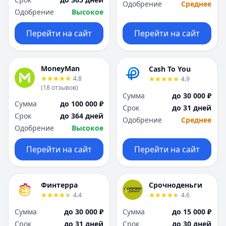
Саратов
Саратов
Одобрение
Среднее
Одобрение
Высокое
Севастополь
Севастополь
Сочи
Сочи
Перейти на сайт
Перейти на сайт
Сургут
Сургут
Т
Т
Тверь
Тверь
MoneyMan
Cash To You
Тольятти
Тольятти
4.8
4.9
Томск
Томск
(
18
отзывов
)
Сумма
до 30 000 ₽
Тула
Тула
Сумма
до 100 000 ₽
Срок
до 31 дней
Тюмень
Тюмень
Срок
до 364 дней
Одобрение
Среднее
У
У
Одобрение
Высокое
Ульяновск
Ульяновск
Уфа
Уфа
Перейти на сайт
Перейти на сайт
Х
Х
Хабаровск
Хабаровск
Ч
Ч
Финтерра
Срочноденьги
Чебоксары
Чебоксары
4.4
4.6
Челябинск
Челябинск
Сумма
до 30 000 ₽
Сумма
до 15 000 ₽
Чита
Чита
Срок
до 31 дней
Срок
до 30 дней