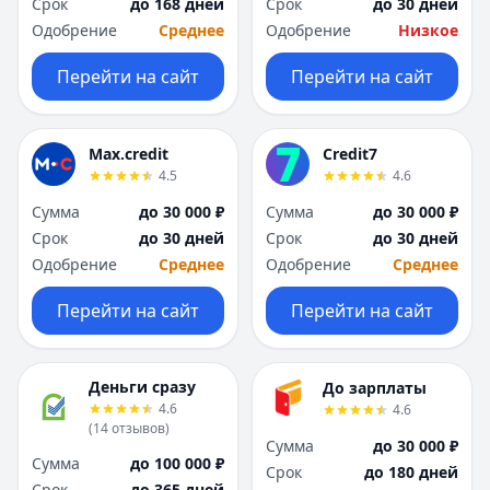
Срок
до 168 дней
Срок
до 30 дней
Москва
Москва
Одобрение
Среднее
Одобрение
Низкое
Н
Н
Набережные Челны
Набережные Челн
Перейти на сайт
Перейти на сайт
Нижний Новгород
Нижний Новгород
Новокузнецк
Новокузнецк
Новосибирск
Новосибирск
Max.credit
Credit7
О
О
4.5
4.6
Омск
Омск
Сумма
до 30 000 ₽
Сумма
до 30 000 ₽
Оренбург
Оренбург
Срок
до 30 дней
Срок
до 30 дней
П
П
Одобрение
Среднее
Одобрение
Среднее
Пенза
Пенза
Пермь
Пермь
Перейти на сайт
Перейти на сайт
Р
Р
Ростов-на-Дону
Ростов-на-Дону
Рязань
Рязань
Деньги сразу
До зарплаты
4.6
4.6
С
С
(
14
отзывов
)
Самара
Самара
Сумма
до 30 000 ₽
Сумма
до 100 000 ₽
Санкт-Петербург
Санкт-Петербург
Срок
до 180 дней
Срок
до 365 дней