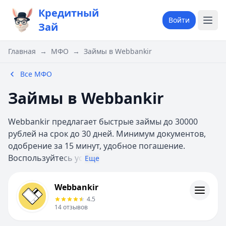
Кредитный
Войти
Зай
Главная
→
МФО
→
Займы в Webbankir
Все МФО
Займы в Webbankir
Webbankir предлагает быстрые займы до 30000
рублей на срок до 30 дней. Минимум документов,
одобрение за 15 минут, удобное погашение.
Воспользуйте
сь ус
Еще
Webbankir
Webbankir
Информация
4.5
14
отзывов