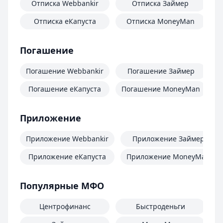
Отписка Webbankir
Отписка Займер
Отписка еКапуста
Отписка MoneyMan
О
Погашение
Погашение Webbankir
Погашение Займер
Погашение еКапуста
Погашение MoneyMan
П
Приложение
Приложение Webbankir
Приложение Займер
Приложение еКапуста
Приложение MoneyMan
Популярные МФО
Центрофинанс
Быстроденьги