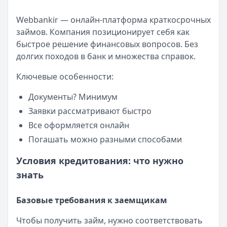
Рекордный рост доли клиентов МФО с iPhone: что стоит
Кратко:
В III квартале 2025 года владельцы iPhone офо
Webbankir — онлайн-платформа краткосрочных
Опубликовано:
5 декабря 2025 г.
займов. Компания позиционирует себя как
Категория:
МФО
быстрое решение финансовых вопросов. Без
Читать новость
долгих походов в банк и множества справок.
57 сервисов микрозаймов через Госуслуги: где быстрее
Ключевые особенности:
Кратко:
Авторизация через Госуслуги ускоряет оформле
Опубликовано:
23 ноября 2025 г.
Документы? Минимум
Категория:
МФО
Заявки рассматривают быстро
Читать новость
Все оформляется онлайн
Смс о «одобренном займе» от Bigmani Ru: как действов
Кратко:
Пришло СМС об одобрении займа от Bigmani Ru?
Погашать можно разными способами
Опубликовано:
23 ноября 2025 г.
Условия кредитования: что нужно
Категория:
МФО
знать
Читать новость
Все новости
Базовые требования к заемщикам
Чтобы получить займ, нужно соответствовать