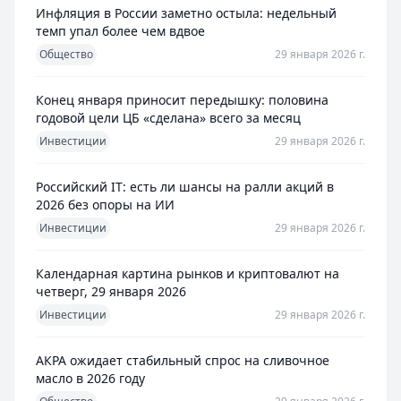
Рейтинг:
4.7
Инфляция в России заметно остыла: недельный
Газпромбанк
— Простая кредитная карта
темп упал более чем вдвое
Лимит: до
1 000 000 ₽
Общество
29 января 2026 г.
Льготный период:
—
Обслуживание:
Бесплатно
Конец января приносит передышку: половина
Рейтинг:
4.6
(10 отзывов)
годовой цели ЦБ «сделана» всего за месяц
Сбербанк
— СберКарта
Инвестиции
29 января 2026 г.
Лимит: до
1 000 000 ₽
Льготный период:
120 дней
Российский IT: есть ли шансы на ралли акций в
Обслуживание:
Бесплатно
2026 без опоры на ИИ
Рейтинг:
4.9
(10 отзывов)
Инвестиции
29 января 2026 г.
Альфа-Банк
— Кредитная карта Альфа-Банка
Лимит: до
1 000 000 ₽
Календарная картина рынков и криптовалют на
Льготный период:
60 дней
четверг, 29 января 2026
Обслуживание:
Бесплатно
Инвестиции
29 января 2026 г.
Рейтинг:
4.8
(11 отзывов)
Все кредитные карты
АКРА ожидает стабильный спрос на сливочное
Займы — лучшие предложения
масло в 2026 году
Деньги сразу
— Стандартный