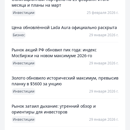
месяца и планы на март
Лимит: до
1 000 000 ₽
Льготный период:
180 дней
Инвестиции
25 февраля 2026 г.
Обслуживание:
Бесплатно
Рейтинг:
4.7
Цена обновлённой Lada Aura официально раскрыта
Кредит Европа Банк
— Urban card
Бизнес
29 января 2026 г.
Лимит: до
600 000 ₽
Льготный период:
55 дней
Рынок акций РФ обновил пик года: индекс
Обслуживание:
Бесплатно
Мосбиржи на новом максимуме 2026-го
Рейтинг:
4.5
Инвестиции
29 января 2026 г.
Т-Банк
— Платинум
Лимит: до
1 000 000 ₽
Золото обновило исторический максимум, превысив
Льготный период:
55 дней
планку в $5600 за унцию
Обслуживание:
590 ₽ в год
Инвестиции
29 января 2026 г.
Рейтинг:
4.8
(12 отзывов)
Уралсиб Банк
— 120 дней на максимум
Рынок затаил дыхание: утренний обзор и
Лимит: до
5 000 000 ₽
ориентиры для инвесторов
Льготный период:
120 дней
Инвестиции
29 января 2026 г.
Обслуживание:
Бесплатно