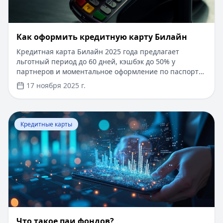
​Как оформить кредитную карту Билайн
Кредитная карта Билайн 2025 года предлагает
льготный период до 60 дней, кэшбэк до 50% у
партнеров и моментальное оформление по паспорту.
Заемные средства до 300 000 рублей доступны без
17 ноября 2025 г.
подтверждения дохода. Узнайте, как получить карту с
выгодными условиями и управлять финансами
эффективно. Для сравнения кредитных продуктов и
Перейти к статье:
Что такое паи фондов?
выбора оптимального решения воспользуйтесь
Кредитные карты
сервисом Кредитный Зай, где собраны актуальные
предложения от ведущих банков
Что такое паи фондов?