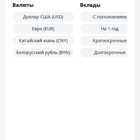
Валюты
Вклады
Срочноденьги
— Займ
Сумма: до
15 000
₽
Доллар США (USD)
С пополнением
Срок до:
30
дней
Рейтинг:
4.6
Евро (EUR)
На 1 год
Займер
— До зарплаты
Китайский юань (CNY)
Краткосрочные
Сумма: до
30 000
₽
Срок до:
30
дней
Белорусский рубль (BYN)
Долгосрочные
Рейтинг:
4.6
(17 отзывов)
Турбозайм
— Займ
Сумма: до
30 000
₽
Срок до:
21
дней
Рейтинг:
4.6
(14 отзывов)
Все займы
Автокредиты — лучшие предложения
Альфа-Банк
— Кредит на автомобиль
Рейтинг:
4.6
(16 отзывов)
Т-Банк
— Авто
Рейтинг:
4.8
(15 отзывов)