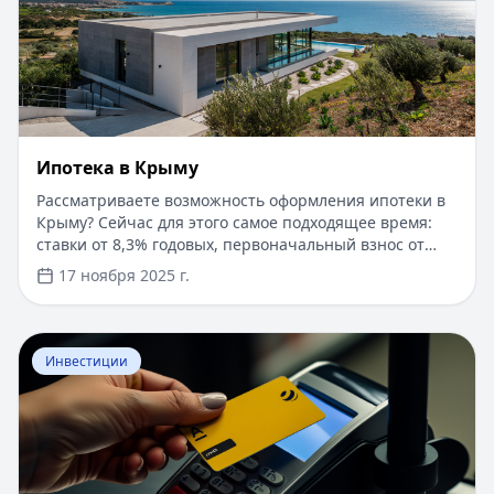
Ипотека в Крыму
Рассматриваете возможность оформления ипотеки в
Крыму? Сейчас для этого самое подходящее время:
ставки от 8,3% годовых, первоначальный взнос от
15%, срок рассмотрения заявки — от 1 дня. Доступны
17 ноября 2025 г.
программы господдержки с пониженной ставкой от
6%. Одобрение без подтверждения дохода справкой
2-НДФЛ, достаточно выписки по счету. Срок
Перейти к статье:
​Как оформить кредитную карту Бил
кредитования — до 30 лет.
Инвестиции