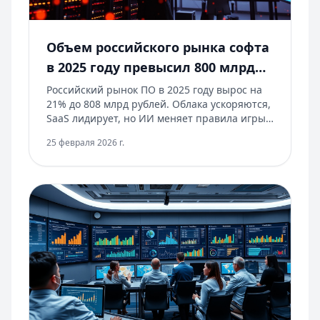
Объем российского рынка софта
в 2025 году превысил 800 млрд
рублей
Российский рынок ПО в 2025 году вырос на
21% до 808 млрд рублей. Облака ускоряются,
SaaS лидирует, но ИИ меняет правила игры.
Экспорт софта также ожил, приблизившись к
25 февраля 2026 г.
800 млрд рублей по оценке отрасли.