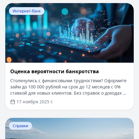
6
Перейти к статье:
Оценка вероятности банкротства
7
Интернет-банк
8
9
10
11
12
13
14
15
Оценка вероятности банкротства
Столкнулись с финансовыми трудностями? Оформите
займ до 100 000 рублей на срок до 12 месяцев с 0%
ставкой для новых клиентов. Без справок о доходах и
документов — решение за 5 минут. Получите деньги
17 ноября 2025 г.
быстро и прозрачно через проверенные сервисы.
Перейти к статье:
Ипотека в Крыму
Справки