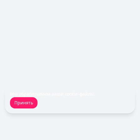
Банк ПСБ
— Orange Premium Club
Обслуживание:
Бесплатно
Рейтинг:
4.7
Банк ПСБ
— Твой кешбэк
Обслуживание:
Бесплатно
Рейтинг:
4.7
Т-Банк
— S7 — T‑Bank Premium
Обслуживание:
Бесплатно
Рейтинг:
4.6
Т-Банк
— Джуниор
Обслуживание:
Бесплатно
Рейтинг:
4.6
Банк ПСБ
— Пенсионная
Мы обрабатываем ваши
cookie-файлы
.
Обслуживание:
Бесплатно
Принять
Рейтинг:
4.7
Альфа-Банк
— Альфа-Мобайл
Кэшбэк:
до 60%
Обслуживание:
Бесплатно
Рейтинг:
4.9