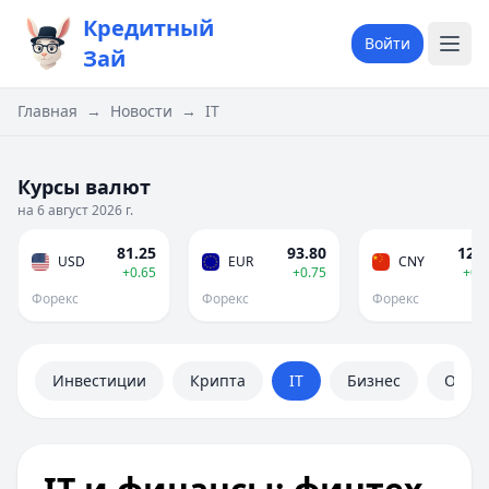
Кредитный
Войти
Зай
Главная
→
Новости
→
IT
Курсы валют
на 6 август 2026 г.
81.25
93.80
12.0
USD
EUR
CNY
+0.65
+0.75
+0.
Форекс
Форекс
Форекс
Инвестиции
Крипта
IT
Бизнес
Обще