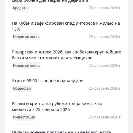
млрд рублей для закрытия дефицита
Рейтинг:
Рейтинг:
4.7
4.6
(14 отзывов)
Кредиты
25 февраля 2026 г.
Банк ЗЕНИТ
— Наличными
Сумма:
100 000
–
5 000 000
₽
На Кубани зафиксирован спад интереса к жилью на
Срок: до
60
мес.
13%
ПСК:
42.2
%
Недвижимость
25 февраля 2026 г.
Рейтинг:
4.6
Т-Банк
— Под залог недвижимости
Январская ипотека-2026: как сработали крупнейшие
Сумма:
200 000
–
30 000 000
₽
банки и что это значит для заемщиков
Срок: до
180
мес.
Недвижимость
25 февраля 2026 г.
ПСК:
34.9
%
Рейтинг:
4.5
(13 отзывов)
Утро в 08:00: главное к началу дня
Все кредиты
Кредитные карты — лучшие предложения
Общество
25 февраля 2026 г.
Банк ЗЕНИТ
— Карта привилегий
Лимит: до
2 000 000 ₽
Рынки и крипта на рубеже конца зимы: что
меняется к 25 февраля 2026
Льготный период:
120 дней
Обслуживание:
Бесплатно
Инвестиции
25 февраля 2026 г.
Рейтинг:
4.6
Банк ПСБ
— Кредитная карта 180 дней без %
Облигационный портфель на 25 февраля: итоги