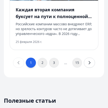
Каждая вторая компания
буксует на пути к полноценной
ERP
Российские компании массово внедряют ERP,
но зрелость контуров часто не дотягивает до
управленческого «ядра». В 2026 году
барьеры смещаются к бюджетам, дефициту
25 февраля 2026 г.
экспертизы и интеграциям, что тормозит
аналитику и ИИ. В статье — причины и шаги
решения.
...
1
2
3
15
1
2
3
4
Полезные статьи
5