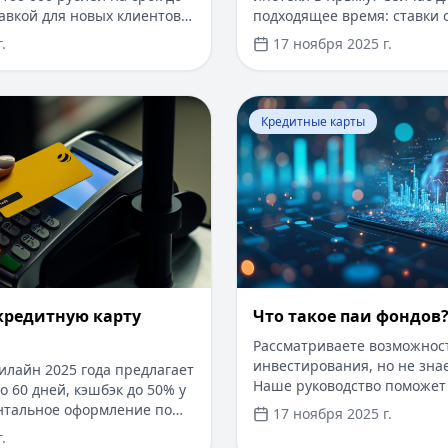
авкой для новых клиентов.
подходящее время: ставки о
одах и документов —
первоначальный взнос от 1
.
17 ноября 2025 г.
т. Получите деньги быстро
рассмотрения заявки — от 
з проверенные сервисы.
программы господдержки 
ставкой от 6%. Одобрение 
​Как оформить кредитную карту Билайн
Перейти к статье:
Что так
дохода справкой 2-НДФЛ, д
Кредитные карты
по счету. Срок кредитовани
кредитную карту
Что такое паи фондов
Рассматриваете возможнос
инвестирования, но не знае
илайн 2025 года предлагает
Наше руководство поможет 
о 60 дней, кэшбэк до 50% у
паевых фондах и начать ин
нтальное оформление по
17 ноября 2025 г.
с небольшой суммы. Пока в
 средства до 300 000 рублей
.
инвестициях, воспользуйт