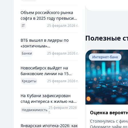
использования
Объем российского рынка
1
софта в 2025 году превысил
2
800 млрд рублей
IT
25 февраля 2026 г.
3
4
Полезные с
ВТБ вышел в лидеры по
5
«зонтичным»
6
поручительствам для МСП
Перейти к статье:
Банки
25 февраля 2026 г.
7
Интернет-банк
8
Новосибирск выйдет на
9
банковские линии на 15
10
млрд рублей для закрытия
Кредиты
25 февраля 2026 г.
11
дефицита
12
На Кубани зафиксирован
13
спад интереса к жилью на
14
13%
25 февраля 2026
15
Недвижимость
Оценка вероят
г.
16
Столкнулись с фи
17
Январская ипотека-2026: как
Оформите займ до 