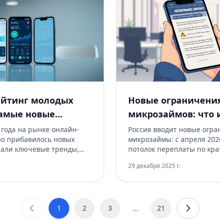
ейтинг молодых
Новые ограничени
самые новые
микрозаймов: что
 в микрофинансах
меняется для заем
 года на рынке онлайн-
Россия вводит новые огра
но прибавилось новых
микрозаймы: с апреля 202
МФО
али ключевые тренды,
потолок переплаты по кр
ия и подсказки по выбору,
займам снижается до 100%
29 декабря 2025 г.
вежую подборку
лимиты на количество «до
VC. Разбираемся, кому
и трехдневная пауза межд
чки.
Бизнес‑лимит МФО выраст
рублей.
...
1
2
3
21