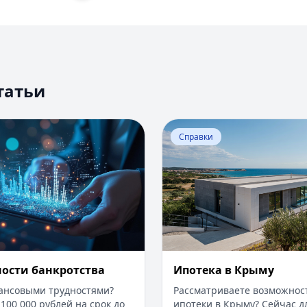
татьи
Оценка вероятности банкротства
Перейти к статье:
Ипотека
Справки
ности банкротства
Ипотека в Крыму
нансовыми трудностями?
Рассматриваете возможнос
100 000 рублей на срок до
ипотеки в Крыму? Сейчас дл