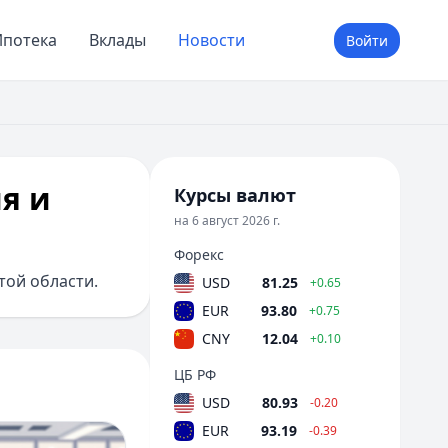
потека
Вклады
Новости
Войти
я и
Курсы валют
на 6 август 2026 г.
Форекс
той области.
USD
81.25
+0.65
EUR
93.80
+0.75
CNY
12.04
+0.10
ЦБ РФ
USD
80.93
-0.20
EUR
93.19
-0.39