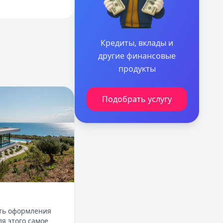
Кредиты, вклады и
другие финансовые
продукты
 в Крыму
Подобрать услугу
ть оформления
я этого самое