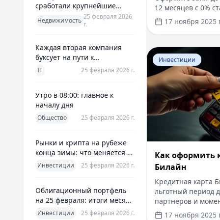
18
сработали крупнейшие
12 месяцев с 0% ст
банки и что это значит для
19
25 февраля 2026
Без справок о дох
Недвижимость
17 ноября 2025 г
г.
заемщиков
решение за 5 мину
20
и прозрачно чере
21
Каждая вторая компания
Перейти к статье:
буксует на пути к
Инвестиции
полноценной ERP
IT
25 февраля 2026 г.
Утро в 08:00: главное к
началу дня
Общество
25 февраля 2026 г.
Рынки и крипта на рубеже
конца зимы: что меняется к
​Как оформить 
25 февраля 2026
Инвестиции
25 февраля 2026 г.
Билайн
Кредитная карта Б
Облигационный портфель
льготный период д
на 25 февраля: итоги месяца
партнеров и моме
и планы на март
паспорту. Заемные
Инвестиции
25 февраля 2026 г.
17 ноября 2025 г