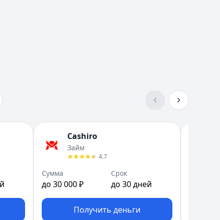
Cashiro
З
Займ
Д
4.7
Сумма
Срок
Сумма
ей
до 30 000 ₽
до 30 дней
до 30 00
Получить деньги