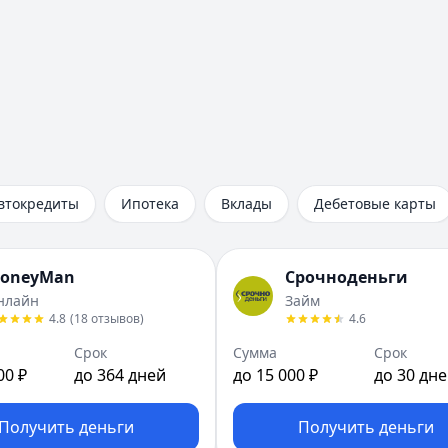
втокредиты
Ипотека
Вклады
Дебетовые карты
oneyMan
Срочноденьги
нлайн
Займ
4.8
(
18
отзывов
)
4.6
Срок
Сумма
Срок
00 ₽
до 364 дней
до 15 000 ₽
до 30 дн
Получить деньги
Получить деньги