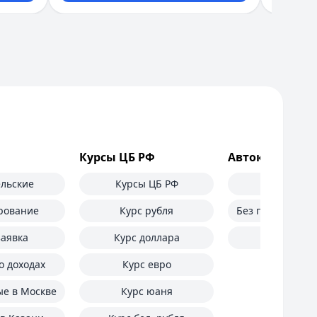
Курсы ЦБ РФ
Автокредиты
льские
Курсы ЦБ РФ
Самые вы
рование
Курс рубля
Без первоначал
аявка
Курс доллара
С проб
о доходах
Курс евро
е в Москве
Курс юаня