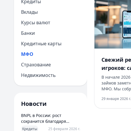
Кредиты
Вклады
Курсы валют
Банки
Кредитные карты
МФО
Свежий р
Страхование
игроков: 
Недвижимость
компании
В начале 2026
займов замет
МФО. Мы собр
типовые услов
29 января 2026 г.
ссылаясь на с
Новости
Финдозора на 
подходят нови
BNPL в России: рост
сохранится благодаря
новым сценариям
Кредиты
25 февраля 2026 г.