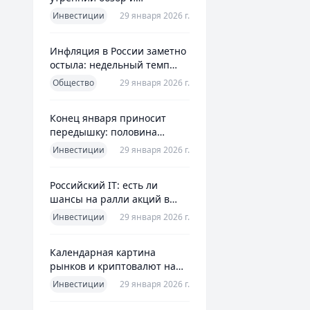
ориентиры для инвесторов
Инвестиции
29 января 2026 г.
Инфляция в России заметно
остыла: недельный темп
упал более чем вдвое
Общество
29 января 2026 г.
Конец января приносит
передышку: половина
годовой цели ЦБ «сделана»
Инвестиции
29 января 2026 г.
всего за месяц
Российский IT: есть ли
шансы на ралли акций в
2026 без опоры на ИИ
Инвестиции
29 января 2026 г.
Календарная картина
рынков и криптовалют на
четверг, 29 января 2026
Инвестиции
29 января 2026 г.