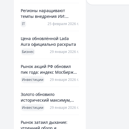
доступны без подт
как получить карт
Регионы наращивают
управлять финанс
темпы внедрения ИИ:
сравнения кредитн
главное из отраслевого
оптимального реш
IT
25 февраля 2026 г.
дайджеста дня
сервисом Кредитны
актуальные предл
Цена обновлённой Lada
Aura официально раскрыта
Бизнес
29 января 2026 г.
Рынок акций РФ обновил
пик года: индекс Мосбиржи
на новом максимуме 2026-го
Инвестиции
29 января 2026 г.
Золото обновило
исторический максимум,
превысив планку в $5600 за
Инвестиции
29 января 2026 г.
унцию
Рынок затаил дыхание:
утренний обзор и