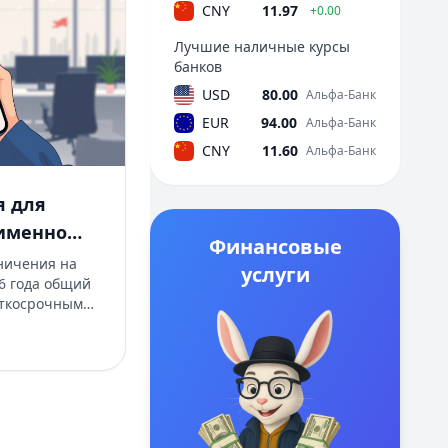
CNY
11.97
+0.00
Лучшие наличные курсы
банков
USD
80.00
Альфа-Банк
EUR
94.00
Альфа-Банк
CNY
11.60
Альфа-Банк
я для
 именно
Финансовые
щиков и
ничения на
услуги
6 года общий
аткосрочным
, вводятся
рогих» займов
у кредитами.
ет до 15 млн