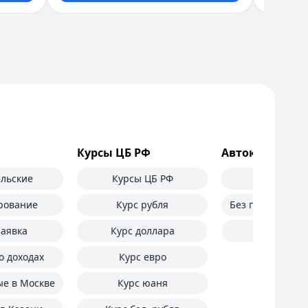
Курсы ЦБ РФ
Автокредиты
льские
Курсы ЦБ РФ
Самые вы
рование
Курс рубля
Без первоначал
аявка
Курс доллара
С проб
о доходах
Курс евро
е в Москве
Курс юаня