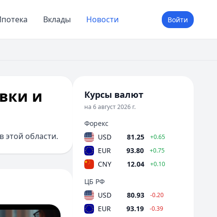
потека
Вклады
Новости
Войти
авки и
Курсы валют
на 6 август 2026 г.
Форекс
 этой области.
USD
81.25
+0.65
EUR
93.80
+0.75
CNY
12.04
+0.10
ЦБ РФ
USD
80.93
-0.20
EUR
93.19
-0.39