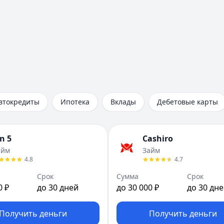
втокредиты
Ипотека
Вклады
Дебетовые карты
in 5
Cashiro
айм
Займ
4.8
4.7
Срок
Сумма
Срок
0 ₽
до 30 дней
до 30 000 ₽
до 30 дн
Получить деньги
Получить деньги