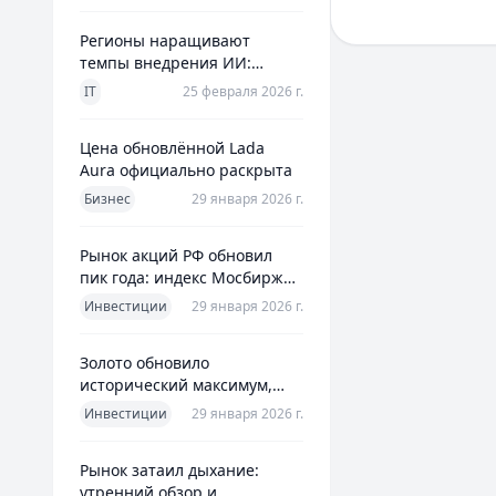
цифровые сервисы
рассмотреть креди
Регионы наращивают
года, 0% на первый
темпы внедрения ИИ:
минут без докумен
главное из отраслевого
помогают эффекти
IT
25 февраля 2026 г.
дайджеста дня
Цена обновлённой Lada
Aura официально раскрыта
Бизнес
29 января 2026 г.
Рынок акций РФ обновил
пик года: индекс Мосбиржи
на новом максимуме 2026-го
Инвестиции
29 января 2026 г.
Золото обновило
исторический максимум,
превысив планку в $5600 за
Инвестиции
29 января 2026 г.
унцию
Рынок затаил дыхание:
утренний обзор и