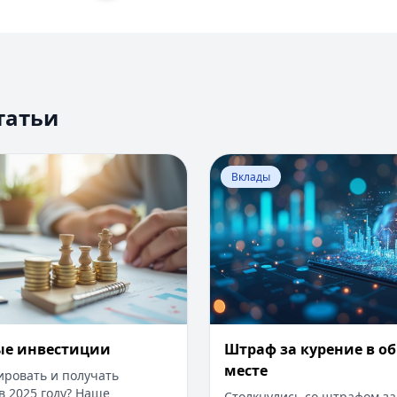
татьи
Высокодоходные инвестиции
Перейти к статье:
​Штраф 
Вклады
ые инвестиции
​Штраф за курение в 
месте
ировать и получать
в 2025 году? Наше
Столкнулись со штрафом за