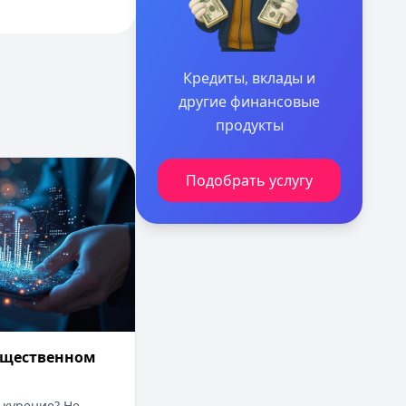
Кредиты, вклады и
другие финансовые
продукты
за курение в общественном месте
Подобрать услугу
общественном
 курение? Не