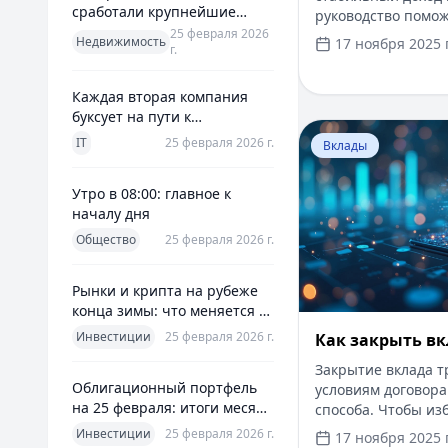
сработали крупнейшие
руководство помож
банки и что это значит для
25 февраля 2026
современных фина
Недвижимость
17 ноября 2025 г
г.
заемщиков
Начните с неболь
быстрый онлайн-за
справок и поручит
Каждая вторая компания
минут, первый займ
буксует на пути к
Перейти к статье:
Создайте свой пе
полноценной ERP
IT
25 февраля 2026 г.
Вклады
портфель уже сего
Утро в 08:00: главное к
началу дня
Общество
25 февраля 2026 г.
Рынки и крипта на рубеже
конца зимы: что меняется к
25 февраля 2026
Инвестиции
25 февраля 2026 г.
Как закрыть вк
Закрытие вклада т
Облигационный портфель
условиям договора
на 25 февраля: итоги месяца
способа. Чтобы из
и планы на март
сроки, размер штр
Инвестиции
25 февраля 2026 г.
17 ноября 2025 г