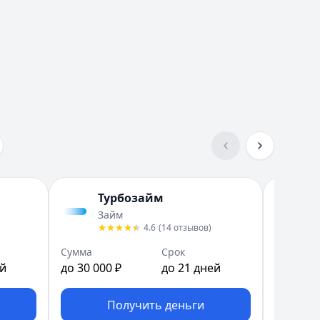
Турбозайм
Б
Займ
Б
4.6
(
14
отзывов
)
Сумма
Срок
Сумма
ей
до 30 000 ₽
до 21 дней
до 30 00
Получить деньги