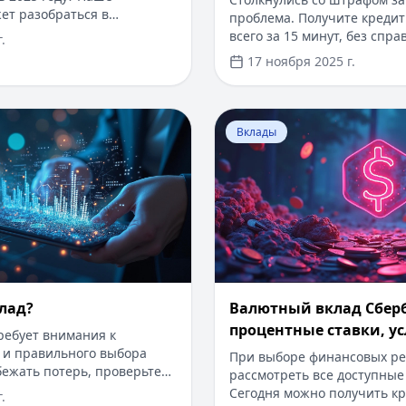
ет разобраться в
проблема. Получите кредит
нсовых инструментах.
всего за 15 минут, без спра
.
шой суммы – оформите
Одобрение 98%, ставка от 0
17 ноября 2025 г.
йм до 30 000 рублей без
365 дней. Нужен только пас
елей. Одобрение за 15
поступят на карту сразу по
 под 0%, срок до 30 дней.
статье разберем все нюан
Как закрыть вклад?
Перейти к статье:
Валютны
рвый инвестиционный
курение в общественных ме
Вклады
дня.
способы их оплаты.
лад?
Валютный вклад Сбер
процентные ставки, у
ребует внимания к
 и правильного выбора
При выборе финансовых р
бежать потерь, проверьте
рассмотреть все доступные
афов и используйте
Сегодня можно получить кр
.