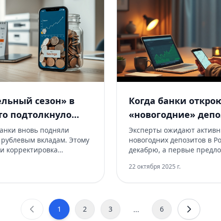
льный сезон» в
Когда банки откро
что подтолкнуло
«новогодние» депо
нять доходность по
повышенными став
банки вновь подняли
Эксперты ожидают активн
 рублевым вкладам. Этому
новогодних депозитов в Р
ждать вкладчикам
и корректировка
декабрю, а первые предл
лючевой ставке,
вероятны уже в конце ноя
22 октября 2025 г.
ос на сбережения и
Рассказываем, на какие ст
а «длинные» деньги.
ориентироваться, какие у
как этим воспользоваться.
проверять и как выбрать
вклад.
...
1
2
3
6