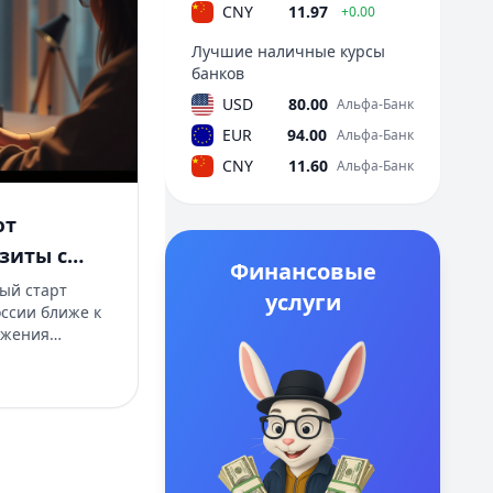
CNY
11.97
+0.00
Лучшие наличные курсы
банков
USD
80.00
Альфа-Банк
EUR
94.00
Альфа-Банк
CNY
11.60
Альфа-Банк
ют
зиты с
Финансовые
ками: что
ый старт
услуги
оссии ближе к
ожения
бря.
авки
словия
 выгодный