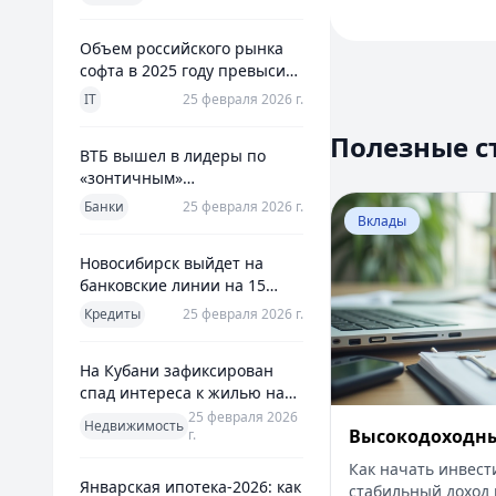
использования
Объем российского рынка
1
софта в 2025 году превысил
2
800 млрд рублей
IT
25 февраля 2026 г.
3
4
Полезные с
ВТБ вышел в лидеры по
5
«зонтичным»
6
поручительствам для МСП
Перейти к статье:
Банки
25 февраля 2026 г.
Вклады
Новосибирск выйдет на
банковские линии на 15
млрд рублей для закрытия
Кредиты
25 февраля 2026 г.
дефицита
На Кубани зафиксирован
спад интереса к жилью на
13%
25 февраля 2026
Недвижимость
Высокодоходн
г.
Как начать инвест
Январская ипотека-2026: как
стабильный доход 