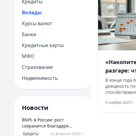
Кредиты
Вклады
Курсы валют
Банки
Кредитные карты
МФО
«Накопите
Страхование
разгаре: 
Недвижимость
банки под
В конце года 
доходность по
вкладам
способствовал
ожиданий по к
9 ноября 2025 г.
сезонный спр
Новости
конкуренция з
Разбираемся, 
BNPL в России: рост
сохранится благодаря
новым сценариям
Кредиты
25 февраля 2026 г.