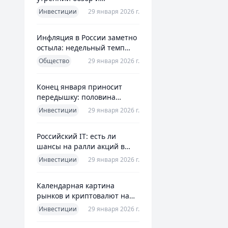
ориентиры для инвесторов
Инвестиции
29 января 2026 г.
Инфляция в России заметно
остыла: недельный темп
упал более чем вдвое
Общество
29 января 2026 г.
Конец января приносит
передышку: половина
годовой цели ЦБ «сделана»
Инвестиции
29 января 2026 г.
всего за месяц
Российский IT: есть ли
шансы на ралли акций в
2026 без опоры на ИИ
Инвестиции
29 января 2026 г.
Календарная картина
рынков и криптовалют на
четверг, 29 января 2026
Инвестиции
29 января 2026 г.