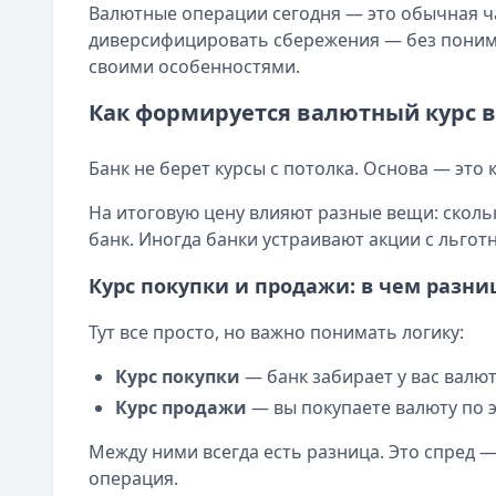
Альфа-Банк
— Кредитная карта Альфа-Банка
Валютные операции сегодня — это обычная ча
Город:
Казань
Лимит: до
1 000 000 ₽
диверсифицировать сбережения — без пониман
Дата:
28 сентября 2025 г.
Льготный период:
60 дней
своими особенностями.
Зашла в ВТБ на ходу и без проблем обменяла нужную сумм
Обслуживание:
Бесплатно
Быстро и выгодно вышло
Как формируется валютный курс в
Рейтинг:
4.8
(11 отзывов)
Рейтинг:
5
Банк ЗЕНИТ
— Карта привилегий
Организация:
Россельхозбанк
Банк не берет курсы с потолка. Основа — это
Лимит: до
2 000 000 ₽
Город:
Екатеринбург
Льготный период:
120 дней
Дата:
28 сентября 2025 г.
На итоговую цену влияют разные вещи: скольк
Обслуживание:
Бесплатно
Обменял доллары в Россельхозбанке быстро и без лишни
банк. Иногда банки устраивают акции с льгот
Рейтинг:
4.6
Курс порадовал
Банк ПСБ
— Кредитная карта 180 дней без %
Курс покупки и продажи: в чем разни
Рейтинг:
5
Лимит: до
1 000 000 ₽
Организация:
Россельхозбанк
Льготный период:
180 дней
Тут все просто, но важно понимать логику:
Город:
Казань
Обслуживание:
Бесплатно
Дата:
28 сентября 2025 г.
Курс покупки
— банк забирает у вас валют
Рейтинг:
4.7
Менял доллары в Россельхозбанке. Курс оказался норм,
Курс продажи
— вы покупаете валюту по 
Ак Барс Банк
— Ак Барс карта Кредитная 115 дней
Курс и скорость приятно удивили
Лимит: до
1 000 000 ₽
Рейтинг:
5
Между ними всегда есть разница. Это спред 
Льготный период:
115 дней
Организация:
Сбербанк
операция.
Обслуживание:
Бесплатно