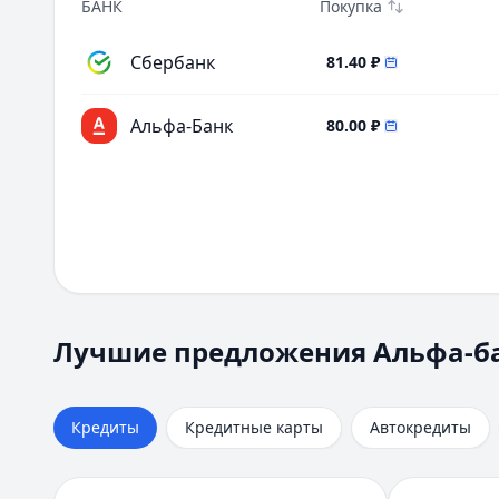
БАНК
Покупка
Сбербанк
81.40
₽
Альфа-Банк
80.00
₽
Лучшие предложения Альфа-банка
Альфа-Банк
— На ремонт квартиры
Лучшие предложения Альфа-б
Кредиты — лучшие предложения
Сумма:
30 000 ₽ – 30 000 000 ₽
Альфа-Банк
Срок:
до 15 лет
— На ремонт квартиры
Сумма:
ПСК:
19,0 – 52,0 %
30 000
–
30 000 000
₽
Кредиты
Кредитные карты
Автокредиты
Срок: до
Рейтинг:
180
4.7
(51 отзыв)
мес.
ПСК:
Альфа-Банк
52.0
%
— Наличными
Рейтинг:
Сумма:
30 000 ₽ – 7 500 000 ₽
4.7
(51 отзыв)