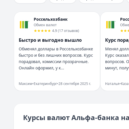
ПСК:
Газпромбанк
42.9
%
— Рефинансирование
Организация:
Почта Банк
Рейтинг:
Сумма:
300 000 ₽ – 7 000 000 ₽
4.5
(13 отзывов)
Город:
Санкт-Петербург
Газпромбанк
Срок:
до 5 лет
— Рефинансирование
Дата:
28 сентября 2025 г.
Россельхозбанк
Рос
Сумма:
ПСК:
32,5 – 33,8 %
300 000
–
7 000 000
₽
Обмен валюты в Почта Банке прошел без лишних движен
Обмен валют
Обме
Срок: до
Рейтинг:
60
4.7
мес.
(12 отзывов)
Все неплохо но есть запас
4.9
(
17
отзывов
)
ПСК:
Совкомбанк
33.8
%
— Прайм Выгодный
Рейтинг:
5
Быстро и выгодно вышло
Курс пор
Рейтинг:
Сумма:
300 000 ₽ – 5 000 000 ₽
4.7
(12 отзывов)
Организация:
Россельхозбанк
Совкомбанк
Срок:
до 5 лет
Обменял доллары в Россельхозбанке
— Прайм Выгодный
Менял долл
Город:
Екатеринбург
быстро и без лишних вопросов. Курс
Курс оказа
Сумма:
ПСК:
14,9 – 14,9 %
300 000
–
5 000 000
₽
Дата:
28 сентября 2025 г.
порадовал, комиссии прозрачные.
вопросов. 
Срок: до
Рейтинг:
60
4.7
мес.
(16 отзывов)
Курс мог быть чуть лучше, но обмен прошел четко. Оче
Онлайн оформил, у к...
минут, полу
ПСК:
Совкомбанк
14.9
%
— Прайм Специальный
Хороший курс и вежливый менеджер
Рейтинг:
Сумма:
30 000 ₽ – 3 000 000 ₽
4.7
(16 отзывов)
Рейтинг:
5
Совкомбанк
Срок:
до 5 лет
— Прайм Специальный
Максим
•
Екатеринбург
•
28 сентября 2025 г.
Наталья
•
Каза
Организация:
ДОМ.РФ Банк
Сумма:
ПСК:
13,9 – 15,9 %
30 000
–
3 000 000
₽
Город:
Санкт-Петербург
Срок: до
Рейтинг:
60
4.7
мес.
(16 отзывов)
Дата:
28 сентября 2025 г.
ПСК:
15.9
%
Менял евро в ДОМ.РФ Банк все быстро, курс вышел при
Рейтинг:
4.7
(16 отзывов)
Меня спас удобный курс и скорость
Курсы валют Альфа-банка на
Все кредиты
Рейтинг:
4
Кредитные карты — лучшие предложения
Организация:
ВТБ