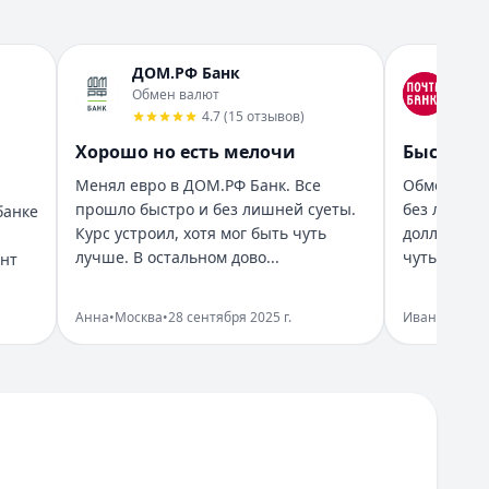
ДОМ.РФ Банк
Поч
ыше ожиданий. Хоте...
Обмен валют
Обм
4.7
(
15
отзывов
)
Хорошо но есть мелочи
Быстро п
Менял евро в ДОМ.РФ Банк. Все
Обмен вал
прошло быстро и без лишней суеты.
без лишни
банке
Курс устроил, хотя мог быть чуть
доллары бы
сумму, в целом ...
лучше. В остальном дово...
чуть выше 
ант
Анна
•
Москва
•
28 сентября 2025 г.
Иван
•
Санкт-
и спокойно.