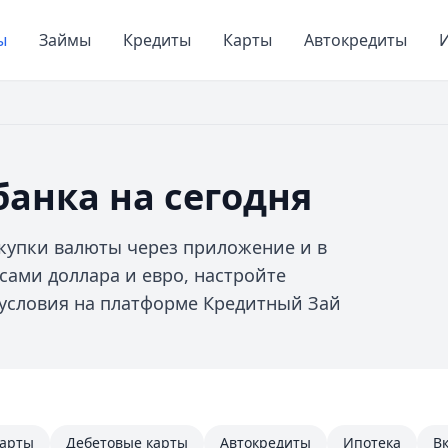
ы
Займы
Кредиты
Карты
Автокредиты
И
анка на сегодня
купки валюты через приложение и в
сами доллара и евро, настройте
 условия на платформе Кредитный Зай
карты
Дебетовые карты
Автокредиты
Ипотека
В