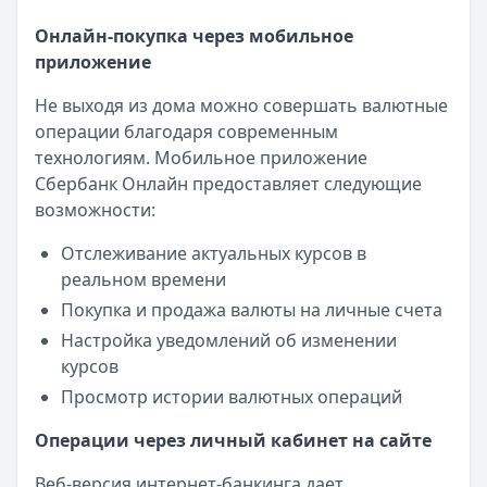
Страницы отзывов:
Рейтинг:
4.7
(18 отзывов)
Все отзывы
Онлайн-покупка через мобильное
Газпромбанк
— Кредитная карта 90 дней
Кредиты
приложение
Лимит: до
1 000 000 ₽
Кредитные карты
Льготный период:
90 дней
Не выходя из дома можно совершать валютные
Вклады
Обслуживание:
Бесплатно
операции благодаря современным
Обмен валют
Рейтинг:
4.6
(10 отзывов)
технологиям. Мобильное приложение
Т-Банк
— Drive
Сбербанк Онлайн предоставляет следующие
Лимит: до
1 000 000 ₽
возможности:
Льготный период:
55 дней
Обслуживание:
990 ₽ в год
Отслеживание актуальных курсов в
Рейтинг:
4.8
(12 отзывов)
реальном времени
Все кредитные карты
Покупка и продажа валюты на личные счета
Автокредиты — лучшие предложения
Настройка уведомлений об изменении
Альфа-Банк
— Кредит на автомобиль
курсов
Рейтинг:
4.6
(16 отзывов)
Просмотр истории валютных операций
Т-Банк
— Авто
Рейтинг:
4.8
(15 отзывов)
Операции через личный кабинет на сайте
Альфа-Банк
— Автомобиль у дилера
Рейтинг:
4.6
(16 отзывов)
Веб-версия интернет-банкинга дает