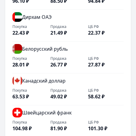
96.10
₽
88.50
₽
94.84
₽
Дирхам ОАЭ
Покупка
Продажа
ЦБ РФ
22.43
₽
21.49
₽
22.37
₽
Белорусский рубль
Покупка
Продажа
ЦБ РФ
28.01
₽
26.77
₽
27.87
₽
Канадский доллар
Покупка
Продажа
ЦБ РФ
63.53
₽
49.02
₽
58.62
₽
Швейцарский франк
Покупка
Продажа
ЦБ РФ
104.98
₽
81.90
₽
101.30
₽