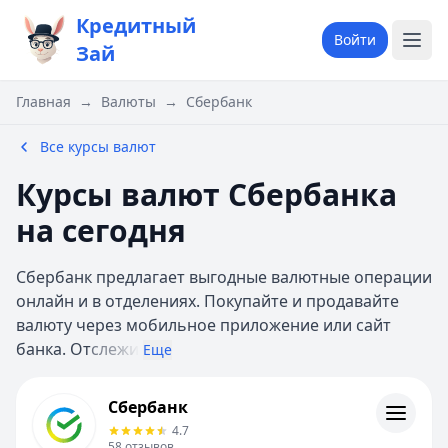
Кредитный
Войти
Зай
Главная
→
Валюты
→
Сбербанк
Все курсы валют
Курсы валют Сбербанка
на сегодня
Сбербанк предлагает выгодные валютные операции
онлайн и в отделениях. Покупайте и продавайте
валюту через мобильное приложение или сайт
банка. От
слежи
Еще
Сбербанк
Сбербанк
Кредиты
4.7
Кредитные карты
58
отзывов