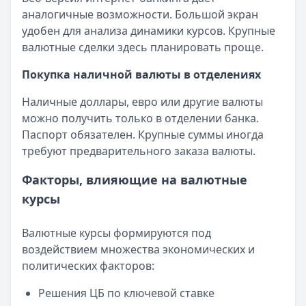
Т-Банк
— Рефинансирование
аналогичные возможности. Большой экран
Рейтинг:
4.8
(15 отзывов)
удобен для анализа динамики курсов. Крупные
Сбербанк
— Драйв лайт
валютные сделки здесь планировать проще.
Рейтинг:
4.6
(15 отзывов)
Покупка наличной валюты в отделениях
Сбербанк
— Лайт (господдержка)
Рейтинг:
4.6
(15 отзывов)
Наличные доллары, евро или другие валюты
ВТБ
— Наличные на авто
можно получить только в отделении банка.
Рейтинг:
4.8
(16 отзывов)
Паспорт обязателен. Крупные суммы иногда
Сбербанк
— Лайт
требуют предварительного заказа валюты.
Рейтинг:
4.6
(15 отзывов)
Все автокредиты
Факторы, влияющие на валютные
Ипотека — лучшие предложения
курсы
Альфа-Банк
— Семейная ипотека
Рейтинг:
4.9
Валютные курсы формируются под
Совкомбанк
— Семейная ипотека
воздействием множества экономических и
Рейтинг:
4.9
политических факторов:
Альфа-Банк
— Вторичное жилье
Рейтинг:
4.9
Решения ЦБ по ключевой ставке