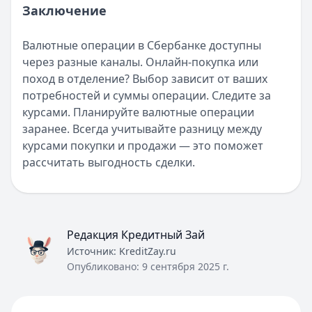
Рейтинг:
4.6
Заключение
Газпромбанк
— Ключевой момент
Рейтинг:
4.6
Валютные операции в Сбербанке доступны
Т-Банк
— СмартВклад (CNY)
через разные каналы. Онлайн-покупка или
Рейтинг:
4.6
поход в отделение? Выбор зависит от ваших
Газпромбанк
— Ежедневная выгода
потребностей и суммы операции. Следите за
Рейтинг:
4.6
курсами. Планируйте валютные операции
Газпромбанк
— Новые деньги
заранее. Всегда учитывайте разницу между
Рейтинг:
4.6
курсами покупки и продажи — это поможет
Все вклады
рассчитать выгодность сделки.
Дебетовые карты — лучшие предложения
Т-Банк
— S7 — T‑Bank
Обслуживание:
Бесплатно
Рейтинг:
4.6
Редакция Кредитный Зай
Альфа-Банк
— Апельсиновая карта
Источник:
KreditZay.ru
Обслуживание:
Бесплатно
Опубликовано:
9 сентября 2025 г.
Рейтинг:
4.9
Банк ПСБ
— Твой кешбэк
Обслуживание:
Бесплатно