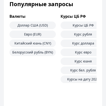
Популярные запросы
Рейтинг:
4.7
Банк ПСБ
— Orange Premium Club
Обслуживание:
Бесплатно
Валюты
Курсы ЦБ РФ
Рейтинг:
4.7
Доллар США (USD)
Курсы ЦБ РФ
Банк ПСБ
— Пенсионная
Обслуживание:
Бесплатно
Евро (EUR)
Курс рубля
Рейтинг:
4.7
Китайский юань (CNY)
Курс доллара
Т-Банк
— S7 — T‑Bank Premium
Обслуживание:
Бесплатно
Белорусский рубль (BYN)
Курс евро
Рейтинг:
4.6
Альфа-Банк
— Альфа-Мобайл
Курс юаня
Кэшбэк:
до 60%
Курс бел. рубля
Обслуживание:
Бесплатно
Рейтинг:
4.9
Курсы на дату 2025
Т-Банк
— Джуниор
Обслуживание:
Бесплатно
Рейтинг:
4.6
Все дебетовые карты