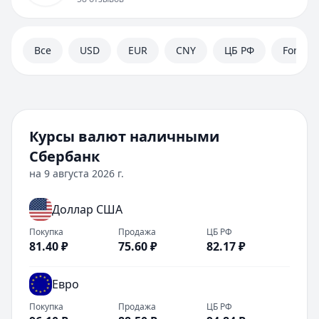
Дебетовые карты
Автокредиты
Ипотека
Все
USD
EUR
CNY
ЦБ РФ
Forex
Вклады
Валюты
Калькуляторы
Отделения
Банкоматы
Курсы валют наличными
Отзывы
Сбербанк
Контакты
на
9 августа 2026 г.
Личный кабинет
Полезная информация
Доллар США
Покупка
Продажа
ЦБ РФ
81.40
₽
75.60
₽
82.17
₽
Евро
Покупка
Продажа
ЦБ РФ