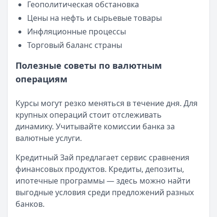
Т-Банк
— Новостройка
Геополитическая обстановка
Рейтинг:
4.6
Цены на нефть и сырьевые товары
Альфа-Банк
— Готовый дом без господдержки
Инфляционные процессы
Рейтинг:
4.9
Торговый баланс страны
ВТБ
— Комбо-ипотека для семей с детьми
Рейтинг:
4.6
Полезные советы по валютным
Альфа-Банк
— Новостройка
операциям
Рейтинг:
4.9
ДОМ.РФ Банк
— Семейная ипотека
Курсы могут резко меняться в течение дня. Для
Рейтинг:
4.8
крупных операций стоит отслеживать
Все ипотечные программы
динамику. Учитывайте комиссии банка за
Вклады — лучшие предложения
валютные услуги.
Газпромбанк
— Накопительный счет
Рейтинг:
4.6
Кредитный Зай предлагает сервис сравнения
Т-Банк
— Накопительный счет
финансовых продуктов. Кредиты, депозиты,
Рейтинг:
4.6
ипотечные программы — здесь можно найти
Газпромбанк
— Ежедневный процент
выгодные условия среди предложений разных
Рейтинг:
4.6
банков.
Т-Банк
— СмартВклад