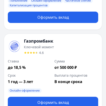
Ставка от:
6.15
%
Пополнение
Онлайн-оформление
Частичное снятие
Срок:
Капитализация процентов
30
-
1095
мес.
Альфа-Банк
:
Альфа-Вклад. Максимальный
Валюта:
RUB
Оформить вклад
Лимит:
50 000
-
₽
Ставка от:
6.62
%
Срок:
62
-
1095
мес.
Газпромбанк
Ключевой момент
4.6
Ставка
Сумма
до 18,5 %
от 500 000 ₽
Срок
Выплата процентов
1 год — 3 лет
В конце срока
Онлайн-оформление
Оформить вклад