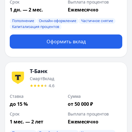
Срок
Выплата процентов
Альфа-Банк
:
Альфа-Счет Alfa Only
1 дн. — 2 мес.
Ежемесячно
Валюта:
RUB
Лимит:
1
-
₽
Пополнение
Онлайн-оформление
Частичное снятие
Ставка от:
4
%
Капитализация процентов
Срок:
1
-
61
мес.
Сбербанк
:
Лучший % (ежемесячно)
Оформить вклад
Валюта:
RUB
Лимит:
100 000
-
₽
Ставка от:
6.35
%
Срок:
31
-
1095
мес.
Т-Банк
Альфа-Банк
:
Социальный счет
СмартВклад
Валюта:
RUB
4.6
Лимит:
1
-
50 000
₽
Ставка
Сумма
Ставка от:
8.5
%
Срок:
до 15 %
1
-
мес.
от 50 000 ₽
Сбербанк
:
СберВклад без пополнения (% ежемесячно)
Срок
Выплата процентов
Валюта:
RUB
1 мес. — 2 лет
Ежемесячно
Лимит:
100 000
-
₽