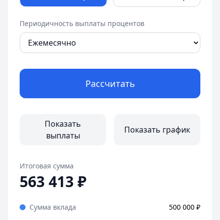
Рейтинг:
4.6
Газпромбанк
— Новые деньги
Периодичность выплаты процентов
Минимальная сумма:
от 15 000 ₽
Срок:
3 мес. — 3 лет
Ставка:
до 16,2 %
Рейтинг:
4.6
Рассчитать
Показать
Показать график
выплаты
Итоговая сумма
563 413
₽
Сумма вклада
500 000
₽