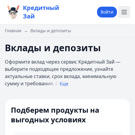
Кредитный
Войти
Зай
Главная
→
Вклады и депозиты
Вклады и депозиты
Оформите вклад через сервис Кредитный Зай —
выберите подходящее предложение, узнайте
актуальные ставки, срок вклада, минимальную
сумму и требован
ия. Б
Еще
Валюта
Все
клада
Подберем продукты на
Тип вклада
С пополнением
выгодных условиях
На 1 год
Срок
Краткосрочные
Долгосрочные