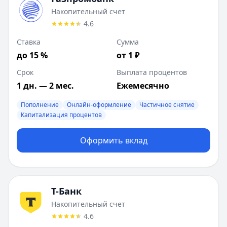
Лимит:
1
-
₽
Накопительный счет
Ставка от:
0.01
%
4.6
Срок:
1
-
61
мес.
Т-Банк
:
Накопительный счет
Ставка
Сумма
Валюта:
RUB
до 15 %
от 1 ₽
Лимит:
1
-
₽
Срок
Выплата процентов
Ставка от:
9
%
Срок:
1 дн. — 2 мес.
1
-
мес.
Ежемесячно
Газпромбанк
:
Ежедневный процент
Пополнение
Онлайн-оформление
Частичное снятие
Валюта:
RUB
Капитализация процентов
Лимит:
1
-
₽
Ставка от:
9
%
Оформить вклад
Срок:
1
-
61
мес.
Т-Банк
:
СмартВклад
Валюта:
RUB
Лимит:
50 000
-
₽
Т-Банк
Ставка от:
10
%
Накопительный счет
Срок:
31
-
730
мес.
4.6
Газпромбанк
:
Ключевой момент