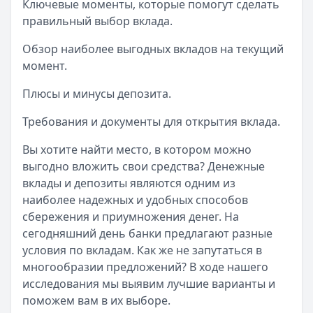
Ключевые моменты, которые помогут сделать
Читать статью
правильный выбор вклада.
Как закрыть вклад?
Кратко:
Закрытие вклада требует внимания к условиям 
Обзор наиболее выгодных вкладов на текущий
Опубликовано:
17 ноября 2025 г.
момент.
Категория:
Вклады
Плюсы и минусы депозита.
Читать статью
​Агентство по страхованию вкладов
Требования и документы для открытия вклада.
Кратко:
Ищете выгодный кредит? Сегодня можно оформить
Опубликовано:
17 ноября 2025 г.
Вы хотите найти место, в котором можно
Категория:
Вклады
выгодно вложить свои средства? Денежные
Читать статью
вклады и депозиты являются одним из
Все статьи
наиболее надежных и удобных способов
сбережения и приумножения денег. На
сегодняшний день банки предлагают разные
условия по вкладам. Как же не запутаться в
многообразии предложений? В ходе нашего
исследования мы выявим лучшие варианты и
поможем вам в их выборе.