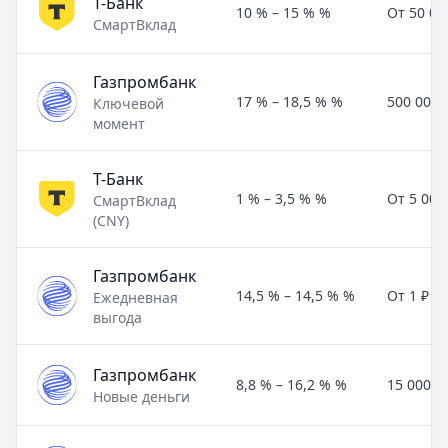
Т-Банк
10 % – 15 % %
От 50 00
СмартВклад
Газпромбанк
17 % – 18,5 % %
500 000 
Ключевой
момент
Т-Банк
1 % – 3,5 % %
От 5 000
СмартВклад
(CNY)
Газпромбанк
14,5 % – 14,5 % %
От 1 ₽
Ежедневная
выгода
Газпромбанк
8,8 % – 16,2 % %
15 000 ₽
Новые деньги