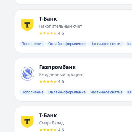
Лимит:
1
-
₽
Ставка от:
9
%
Т-Банк
Срок:
1
-
мес.
Накопительный счет
Газпромбанк
:
Ежедневный процент
4.6
Валюта:
RUB
Лимит:
1
-
₽
Пополнение
Онлайн-оформление
Частичное снятие
Ка
Ставка от:
9
%
Срок:
1
-
61
мес.
Т-Банк
:
СмартВклад
Газпромбанк
Валюта:
RUB
Ежедневный процент
Лимит:
50 000
-
₽
4.6
Ставка от:
10
%
Срок:
31
-
730
мес.
Пополнение
Онлайн-оформление
Частичное снятие
Ка
Газпромбанк
:
Ключевой момент
Валюта:
RUB
Лимит:
500 000
-
15 000 000
₽
Т-Банк
Ставка от:
17
%
СмартВклад
Срок:
367
-
1095
мес.
4.6