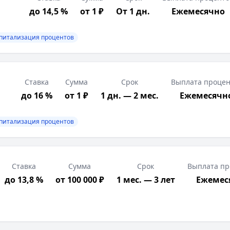
до 14,5 %
от 1 ₽
От 1 дн.
Ежемесячно
питализация процентов
Ставка
Сумма
Срок
Выплата процен
до 16 %
от 1 ₽
1 дн. — 2 мес.
Ежемесячн
питализация процентов
Ставка
Сумма
Срок
Выплата пр
до 13,8 %
от 100 000 ₽
1 мес. — 3 лет
Ежемес
онце срока)