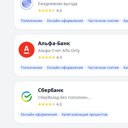
Ежедневная выгода
Срок:
30
-
1095
мес.
4.6
Альфа-Банк
:
Альфа-Счет А-Клуб
Валюта:
RUB
Пополнение
Онлайн-оформление
Частичное снятие
Ка
Лимит:
1
-
₽
Ставка от:
4.5
%
Срок:
1
-
61
мес.
Альфа-Банк
Сбербанк
:
Ключевой детский
Альфа-Счет Alfa Only
Валюта:
RUB
4.9
Лимит:
1
-
5 000 000
₽
Ставка от:
15.5
%
Пополнение
Онлайн-оформление
Частичное снятие
Ка
Срок:
182
-
182
мес.
Альфа-Банк
:
Альфа-Вклад. Максимальный
Валюта:
RUB
Сбербанк
Лимит:
50 000
-
₽
СберВклад без пополнения (% ежемесячно)
Ставка от:
6.62
%
4.6
Срок:
62
-
1095
мес.
Сбербанк
:
СберВклад Молодежный с пополнением (% в к
Онлайн-оформление
Капитализация процентов
Валюта:
RUB
Лимит:
10 000
-
200 000
₽