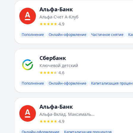
Ставка от:
5.3
%
Альфа-Банк
Срок:
30
-
1095
мес.
Альфа-Счет А-Клуб
Альфа-Банк
:
Социальный счет
4.9
Валюта:
RUB
Лимит:
1
-
Пополнение
50 000
₽
Онлайн-оформление
Частичное снятие
Ка
Ставка от:
8.5
%
Срок:
1
-
мес.
Сбербанк
Ключевой детский
4.6
Пополнение
Онлайн-оформление
Капитализация процен
Альфа-Банк
Альфа-Вклад. Максимальный
4.9
Онлайн-оформление
Капитализация процентов