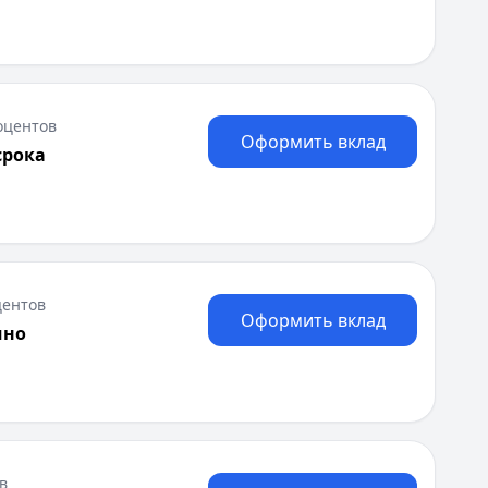
оцентов
Оформить вклад
срока
центов
Оформить вклад
чно
в