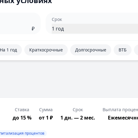
ных условиях
Срок
₽
1 год
На 1 год
Краткосрочные
Долгосрочные
ВТБ
Ставка
Сумма
Срок
Выплата процен
до 15 %
от 1 ₽
1 дн. — 2 мес.
Ежемесячн
питализация процентов