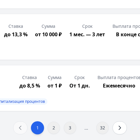
Ставка
Сумма
Срок
Выплата пр
до 13,3 %
от 10 000 ₽
1 мес. — 3 лет
В конце 
Ставка
Сумма
Срок
Выплата проценто
до 8,5 %
от 1 ₽
От 1 дн.
Ежемесячно
питализация процентов
...
1
2
3
32