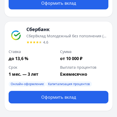
Оформить вклад
Сбербанк
СберВклад Молодежный без пополнения (% ежемесячно)
4.6
Ставка
Сумма
до 13,6 %
от 10 000 ₽
Срок
Выплата процентов
1 мес. — 3 лет
Ежемесячно
Онлайн-оформление
Капитализация процентов
Оформить вклад