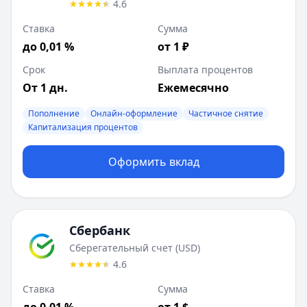
4.6
Ставка
Сумма
до 0,01 %
от 1 ₽
Срок
Выплата процентов
От 1 дн.
Ежемесячно
Пополнение
Онлайн-оформление
Частичное снятие
Капитализация процентов
Оформить вклад
Сбербанк
Сберегательный счет (USD)
4.6
Ставка
Сумма