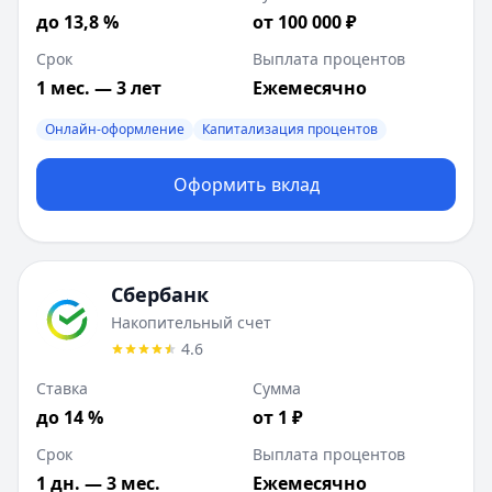
до 13,8 %
от 100 000 ₽
Срок
Выплата процентов
1 мес. — 3 лет
Ежемесячно
Онлайн-оформление
Капитализация процентов
Оформить вклад
Сбербанк
Накопительный счет
4.6
Ставка
Сумма
до 14 %
от 1 ₽
Срок
Выплата процентов
1 дн. — 3 мес.
Ежемесячно