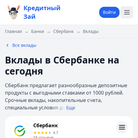
Кредитный
Войти
Зай
Главная
→
Банки
→
Сбербанк
→
Вклады
Все вклады
Вклады в Сбербанке на
сегодня
Сбербанк предлагает разнообразные депозитные
продукты с выгодными ставками от 1000 рублей.
Срочные вклады, накопительные счета,
специальные услов
ия дл
Еще
Сбербанк
Сбербанк
Кредиты
4.7
Кредитные карты
58
отзывов