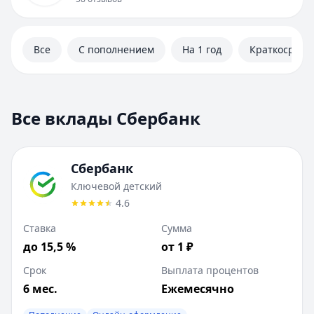
Дебетовые карты
Автокредиты
Ипотека
Все
С пополнением
На 1 год
Краткосроч
Вклады
Валюты
Калькуляторы
Отделения
Все вклады Сбербанк
Банкоматы
Отзывы
Контакты
Сбербанк
Личный кабинет
Ключевой детский
Полезная информация
4.6
Ставка
Сумма
до 15,5 %
от 1 ₽
Срок
Выплата процентов
6 мес.
Ежемесячно