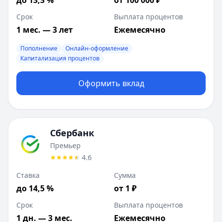
до 13,3 %
от 100 000 ₽
Срок
Выплата процентов
1 мес. — 3 лет
Ежемесячно
Пополнение
Онлайн-оформление
Капитализация процентов
Оформить вклад
Сбербанк
Премьер
4.6
Ставка
Сумма
до 14,5 %
от 1 ₽
Срок
Выплата процентов
1 дн. — 3 мес.
Ежемесячно