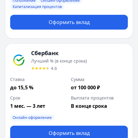
Пополнение
Онлайн-оформление
Капитализация процентов
Оформить вклад
Сбербанк
Лучший % (в конце срока)
4.6
Ставка
Сумма
до 15,5 %
от 100 000 ₽
Срок
Выплата процентов
1 мес. — 3 лет
В конце срока
Онлайн-оформление
Оформить вклад