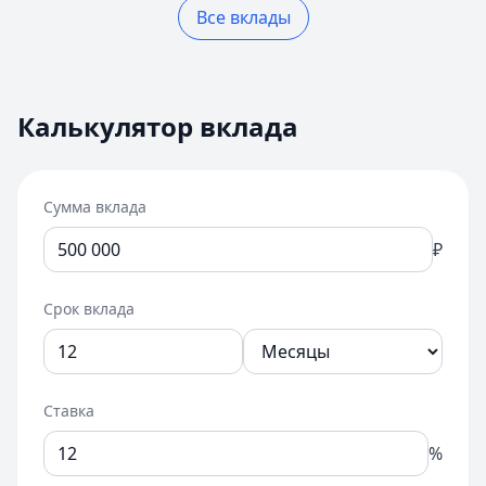
Все вклады
Калькулятор вклада
Сумма вклада
₽
Срок вклада
Ставка
%