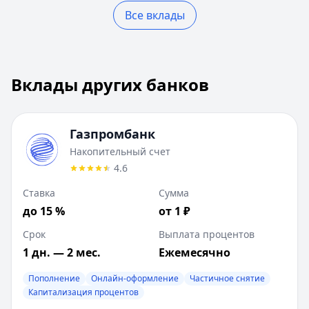
Все вклады
Вклады других банков
Вклады других банков
Всего предложений:
10
. Текущая страница:
1
из
1
.
Газпромбанк
:
Накопительный счет
Валюта:
RUB
Газпромбанк
Лимит:
1
-
₽
Накопительный счет
Ставка от:
0.01
%
4.6
Срок:
1
-
61
мес.
Т-Банк
:
Накопительный счет
Ставка
Сумма
Валюта:
RUB
до 15 %
от 1 ₽
Лимит:
1
-
₽
Срок
Выплата процентов
Ставка от:
9
%
Срок:
1 дн. — 2 мес.
1
-
мес.
Ежемесячно
Газпромбанк
:
Ежедневный процент
Пополнение
Онлайн-оформление
Частичное снятие
Валюта:
RUB
Капитализация процентов
Лимит:
1
-
₽