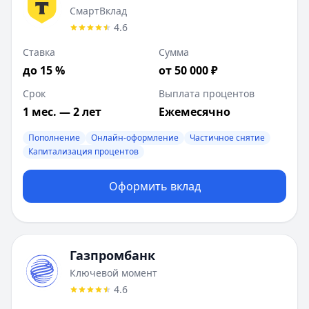
СмартВклад
4.6
Ставка
Сумма
до 15 %
от 50 000 ₽
Срок
Выплата процентов
1 мес. — 2 лет
Ежемесячно
Пополнение
Онлайн-оформление
Частичное снятие
Капитализация процентов
Оформить вклад
Газпромбанк
Ключевой момент
4.6