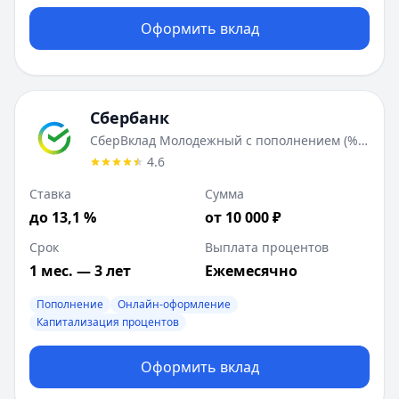
Оформить вклад
Сбербанк
СберВклад Молодежный с пополнением (% ежемесячно)
4.6
Ставка
Сумма
до 13,1 %
от 10 000 ₽
Срок
Выплата процентов
1 мес. — 3 лет
Ежемесячно
Пополнение
Онлайн-оформление
Капитализация процентов
Оформить вклад