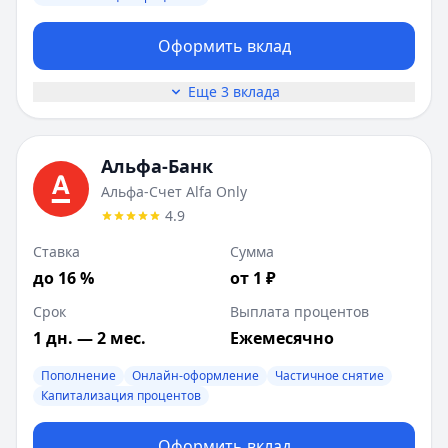
Оформить вклад
Еще 3 вклада
Альфа-Банк
Альфа-Счет Alfa Only
4.9
Ставка
Сумма
до 16 %
от 1 ₽
Срок
Выплата процентов
1 дн. — 2 мес.
Ежемесячно
Пополнение
Онлайн-оформление
Частичное снятие
Капитализация процентов
Оформить вклад