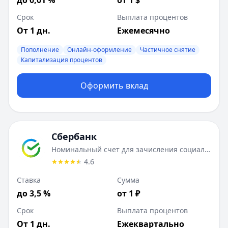
до 0,01 %
от 1 $
Срок
Выплата процентов
От 1 дн.
Ежемесячно
Пополнение
Онлайн-оформление
Частичное снятие
Капитализация процентов
Оформить вклад
Сбербанк
Номинальный счет для зачисления социальных выплат
4.6
Ставка
Сумма
до 3,5 %
от 1 ₽
Срок
Выплата процентов
От 1 дн.
Ежеквартально