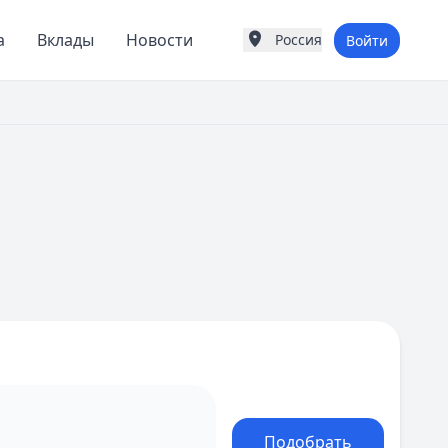
а
Вклады
Новости
Россия
Войти
Города России
Популярные города
Москва
Санкт-Петербург
Екатеринбург
Казань
А
Астрахань
Б
Барнаул
Белгород
Брянск
В
Владивосток
Владимир
Волгоград
Воронеж
Подобрать