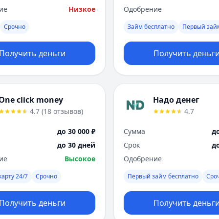
ие
Низкое
Одобрение
Срочно
Займ бесплатно
Первый зай
Получить деньги
Получить деньг
One click money
Надо денег
4.7
(
18
отзывов
)
4.7
до 30 000 ₽
Сумма
до
до 30 дней
Срок
д
ие
Высокое
Одобрение
карту 24/7
Срочно
Первый займ бесплатно
Сро
Получить деньги
Получить деньг