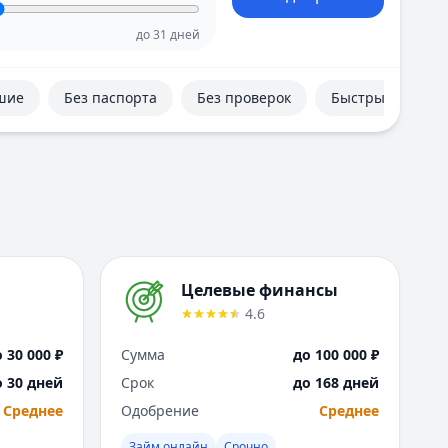
Е
Екатеринбург
до
31
дней
И
Иваново
шие
Без паспорта
Без проверок
Быстрые
Ижевск
Иркутск
К
Казань
Калининград
Кемерово
Киров
Краснодар
Целевые финансы
Красноярск
4.6
Курск
Л
 30 000 ₽
Сумма
до 100 000 ₽
Липецк
о 30 дней
Срок
до 168 дней
М
Среднее
Одобрение
Среднее
Магнитогорск
Махачкала
Займ онлайн
Срочно