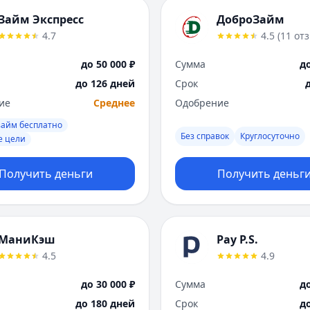
Займ Экспресс
ДоброЗайм
4.7
4.5
(
11
от
до 50 000 ₽
Сумма
до
до 126 дней
Срок
ие
Среднее
Одобрение
займ бесплатно
Без справок
Круглосуточно
е цели
Получить деньги
Получить деньг
МаниКэш
Pay P.S.
4.5
4.9
до 30 000 ₽
Сумма
до
до 180 дней
Срок
д