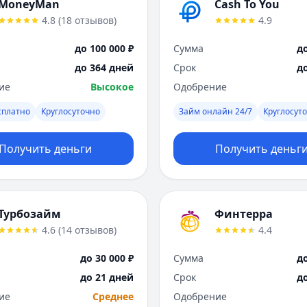
MoneyMan
Cash To You
4.8
(
18
отзывов
)
4.9
до 100 000 ₽
Сумма
до
до 364 дней
Срок
д
ие
Высокое
Одобрение
сплатно
Круглосуточно
Займ онлайн 24/7
Круглосут
Получить деньги
Получить деньг
Турбозайм
Финтерра
4.6
(
14
отзывов
)
4.4
до 30 000 ₽
Сумма
до
до 21 дней
Срок
д
ие
Среднее
Одобрение