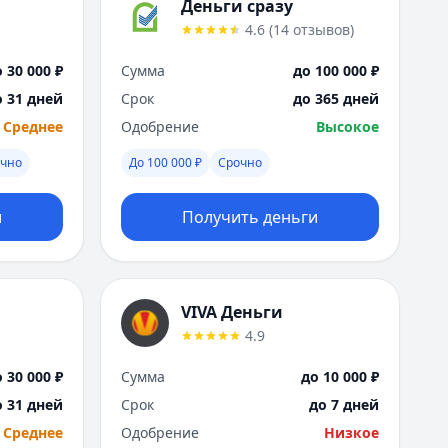
Саратов
Деньги сразу
Севастополь
4.6
(
14
отзывов
)
Сочи
 30 000 ₽
Сумма
до 100 000 ₽
Сургут
Т
о 31 дней
Срок
до 365 дней
Тверь
Среднее
Одобрение
Высокое
Тольятти
очно
До 100 000 ₽
Срочно
Томск
Тула
и
Получить деньги
Тюмень
У
Ульяновск
Уфа
VIVA Деньги
Х
4.9
Хабаровск
Ч
 30 000 ₽
Сумма
до 10 000 ₽
Чебоксары
о 31 дней
Срок
до 7 дней
Челябинск
Среднее
Одобрение
Низкое
Чита