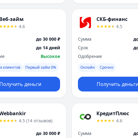
Веб-займ
СКБ-финанс
4.6
4.5
до 30 000 ₽
Сумма
до
до 14 дней
Срок
д
ие
Высокое
Одобрение
х клиентов
Первый займ 0%
Онлайн
Срочно
Получить деньги
Получить деньг
Webbankir
КредитПлюс
4.5
(
14
отзывов
)
4.6
до 30 000 ₽
Сумма
до