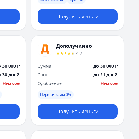
Москва
Н
и
Получить деньги
Набережные Челны
Нижний Новгород
Новокузнецк
Новосибирск
Дополучкино
О
4.7
Омск
Оренбург
 30 000 ₽
Сумма
до 30 000 ₽
П
о 30 дней
Срок
до 21 дней
Пенза
Низкое
Одобрение
Низкое
Пермь
Р
Первый займ 0%
Ростов-на-Дону
Рязань
и
Получить деньги
С
Самара
Санкт-Петербург