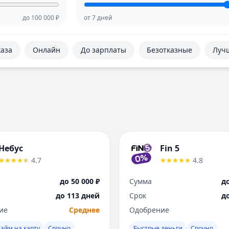
до
100 000
₽
от
7
дней
каза
Онлайн
До зарплаты
Безотказные
Луч
Небус
Fin 5
4.7
4.8
до 50 000 ₽
Сумма
до
до 113 дней
Срок
д
ие
Среднее
Одобрение
айм на карту
Срочно
Быстрые деньги
Срочно