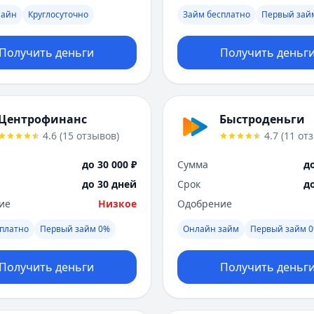
лайн
Круглосуточно
Займ бесплатно
Первый зай
Получить деньги
Получить деньг
Центрофинанс
Быстроденьги
4.6
(
15
отзывов
)
4.7
(
11
от
до 30 000 ₽
Сумма
до
до 30 дней
Срок
д
ие
Низкое
Одобрение
платно
Первый займ 0%
Онлайн займ
Первый займ 
Получить деньги
Получить деньг