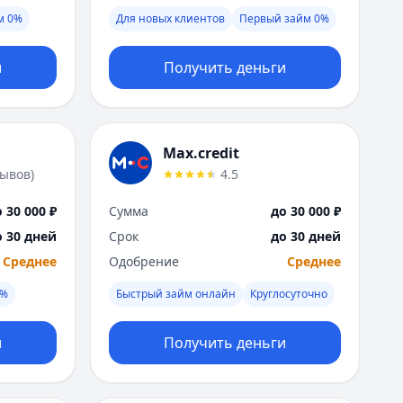
Я
м 0%
Для новых клиентов
Первый займ 0%
Ярославль
Вся Россия
и
Получить деньги
Max.credit
зывов
)
4.5
 30 000 ₽
Сумма
до 30 000 ₽
о 30 дней
Срок
до 30 дней
Среднее
Одобрение
Среднее
0%
Быстрый займ онлайн
Круглосуточно
и
Получить деньги