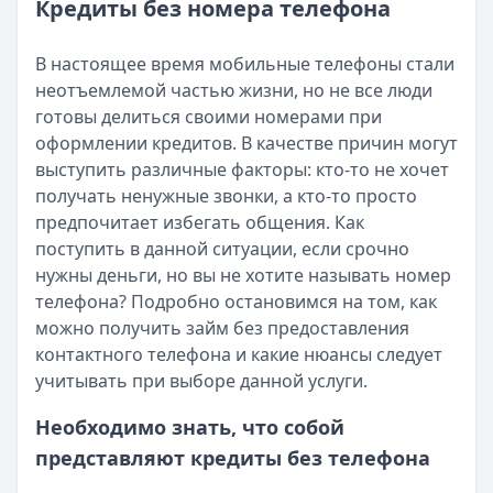
Категория:
МФО и микрозаймы
Кредиты без номера телефона
Возврат переплаты в «Займере»: актуальная инструкци
Читать статью
Кратко:
Разбираем, как вернуть переплату или ошибочно
Все статьи
В настоящее время мобильные телефоны стали
Опубликовано:
5 декабря 2025 г.
неотъемлемой частью жизни, но не все люди
Категория:
МФО
готовы делиться своими номерами при
Читать новость
оформлении кредитов. В качестве причин могут
Срочный микрозайм 15 000 ₽ на карту: свежая подборка
выступить различные факторы: кто-то не хочет
Кратко:
Нужны 15 000 рублей на карту прямо сегодня? 
получать ненужные звонки, а кто-то просто
Опубликовано:
5 декабря 2025 г.
предпочитает избегать общения. Как
Категория:
МФО
поступить в данной ситуации, если срочно
Читать новость
нужны деньги, но вы не хотите называть номер
Рекордный рост доли клиентов МФО с iPhone: что стоит
телефона? Подробно остановимся на том, как
Кратко:
В III квартале 2025 года владельцы iPhone офо
можно получить займ без предоставления
Опубликовано:
5 декабря 2025 г.
контактного телефона и какие нюансы следует
Категория:
МФО
учитывать при выборе данной услуги.
Читать новость
57 сервисов микрозаймов через Госуслуги: где быстрее
Необходимо знать, что собой
Кратко:
Авторизация через Госуслуги ускоряет оформле
представляют кредиты без телефона
Опубликовано:
23 ноября 2025 г.
Категория:
МФО