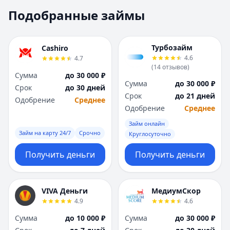
Москва
Москва
Подобранные займы
Н
Н
Набережные Челны
Набережные Челн
Нижний Новгород
Нижний Новгород
Турбозайм
Cashiro
Новокузнецк
Новокузнецк
4.6
4.7
(
14
отзывов
)
Новосибирск
Новосибирск
Сумма
до 30 000 ₽
О
О
Сумма
до 30 000 ₽
Срок
до 30 дней
Омск
Омск
Срок
до 21 дней
Одобрение
Среднее
Оренбург
Оренбург
Одобрение
Среднее
П
П
Займ онлайн
Пенза
Пенза
Займ на карту 24/7
Срочно
Круглосуточно
Пермь
Пермь
Получить деньги
Получить деньги
Р
Р
Ростов-на-Дону
Ростов-на-Дону
Рязань
Рязань
VIVA Деньги
МедиумСкор
С
С
4.9
4.6
Самара
Самара
Сумма
до 10 000 ₽
Сумма
до 30 000 ₽
Санкт-Петербург
Санкт-Петербург