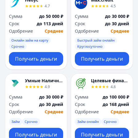
Я
Я
4.7
4.5
Ярославль
Ярославль
Сумма
до 50 000 ₽
Сумма
до 30 000 ₽
Вся Россия
Вся Россия
Срок
до 113 дней
Срок
до 30 дней
Одобрение
Среднее
Одобрение
Среднее
Онлайн займ на карту
Быстрый займ онлайн
Срочно
Круглосуточно
Получить деньги
Получить деньги
Умные Наличные
Целевые финансы
4.9
4.6
Сумма
до 30 000 ₽
Сумма
до 100 000 ₽
Срок
до 30 дней
Срок
до 168 дней
Одобрение
Среднее
Одобрение
Среднее
Займ
Срочно
Займ онлайн
Срочно
Получить деньги
Получить деньги