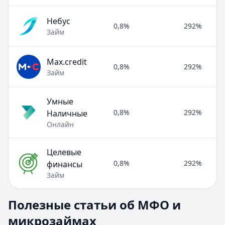
Небус
0,8%
292%
Займ
Max.credit
0,8%
292%
Займ
Умные
0,8%
292%
Наличные
Онлайн
Целевые
0,8%
292%
финансы
Займ
Полезные статьи об МФО и микрозаймах
Полезные статьи об МФО и
Раздел:
МФО и микрозаймы
. Всего статей:
8
.
микрозаймах
Займ под расписку