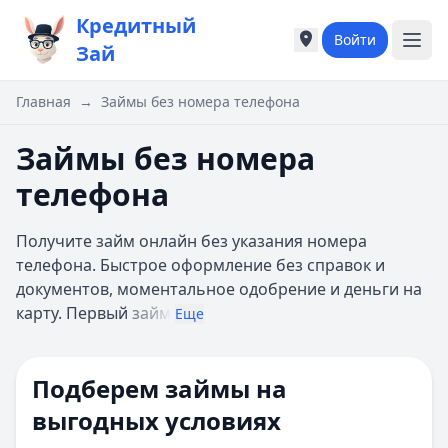
Кредитный
Войти
Города России
Города России
Зай
Популярные города
Популярные город
Москва
Москва
Главная
→
Займы без номера телефона
Санкт-Петербург
Санкт-Петербург
Екатеринбург
Екатеринбург
Займы без номера
Казань
Казань
телефона
А
А
Астрахань
Астрахань
Получите займ онлайн без указания номера
Б
Б
телефона. Быстрое оформление без справок и
Барнаул
Барнаул
документов, моментальное одобрение и деньги на
Белгород
Белгород
карту. Первый
займ
Брянск
Брянск
Еще
В
В
Владивосток
Владивосток
Подберем займы на
Владимир
Владимир
Волгоград
Волгоград
выгодных условиях
Воронеж
Воронеж