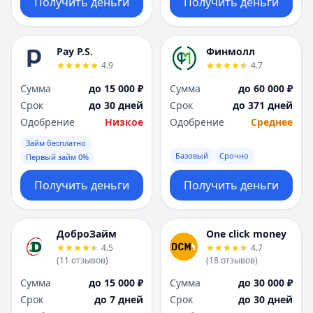
Получить деньги
Получить деньги
Pay P.S.
Финмолл
4.9
4.7
Сумма
до 15 000 ₽
Сумма
до 60 000 ₽
Срок
до 30 дней
Срок
до 371 дней
Одобрение
Низкое
Одобрение
Среднее
Займ бесплатно
Базовый
Срочно
Первый займ 0%
Получить деньги
Получить деньги
ДоброЗайм
One click money
4.5
4.7
(
11
отзывов
)
(
18
отзывов
)
Сумма
до 15 000 ₽
Сумма
до 30 000 ₽
Срок
до 7 дней
Срок
до 30 дней