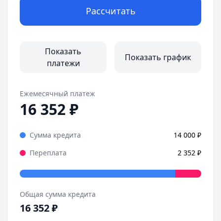
Рассчитать
Оформила займ в MoneyMan за пару минут, все прозрачн
Страницы отзывов:
Все отзывы
Показать
Показать график
платежи
Ежемесячный платеж
16 352
₽
Сумма кредита
14 000
₽
Переплата
2 352
₽
Общая сумма кредита
16 352
₽