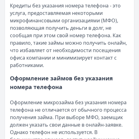
Кредиты без указания номера телефона - это
Читать новость
услуга, предоставляемая некоторыми
Смс о «одобренном займе» от Bigmani Ru: как действов
микрофинансовыми организациями (МФО),
Кратко:
Пришло СМС об одобрении займа от Bigmani Ru?
позволяющая получить деньги в долг, не
Опубликовано:
23 ноября 2025 г.
сообщая при этом свой номер телефона. Как
Категория:
МФО
правило, такие займы можно получить онлайн,
Читать новость
что избавляет от необходимости посещения
Все новости
офиса компании и минимизирует контакт с
работниками.
Оформление займов без указания
номера телефона
Оформление микрозайма без указания номера
телефона не отличается от обычного процесса
получения займа. При выборе МФО, заемщик
должен указать свои данные в онлайн-заявке.
Однако телефон не используется. В