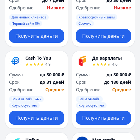
Срок
до 7 дней
Срок
до 30 дней
Саратов
Саратов
Одобрение
Низкое
Одобрение
Низкое
Севастополь
Севастополь
Сочи
Сочи
Для новых клиентов
Краткосрочный займ
Сургут
Сургут
Первый займ 0%
Срочно
Т
Т
Получить деньги
Получить деньги
Тверь
Тверь
Тольятти
Тольятти
Томск
Томск
Cash To You
До зарплаты
Тула
Тула
4.9
4.6
Тюмень
Тюмень
Сумма
до 30 000 ₽
Сумма
до 30 000 ₽
У
У
Срок
до 31 дней
Срок
до 180 дней
Ульяновск
Ульяновск
Одобрение
Среднее
Одобрение
Среднее
Уфа
Уфа
Х
Х
Займ онлайн 24/7
Займ онлайн
Хабаровск
Хабаровск
Круглосуточно
Круглосуточно
Ч
Ч
Получить деньги
Получить деньги
Чебоксары
Чебоксары
Челябинск
Челябинск
Чита
Чита
Небус
Max.credit