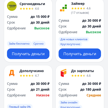
Я
Я
Займер
Срочноденьги
Ярославль
Ярославль
4.6
4.6
(
17
отзывов
)
Вся Россия
Вся Россия
Сумма
до 15 000 ₽
Сумма
до 30 000 ₽
Срок
до 30 дней
Срок
до 30 дней
Одобрение
Высокое
Одобрение
Высокое
Для новых клиентов
Займ бесплатно
Срочно
Круглосуточно
Получить деньги
Получить деньги
Дополучкино
До зарплаты
4.7
4.6
Сумма
до 30 000 ₽
Сумма
до 30 000 ₽
Срок
до 21 дней
Срок
до 180 дней
Одобрение
Низкое
Одобрение
Среднее
Займ онлайн
Первый займ 0%
Круглосуточно