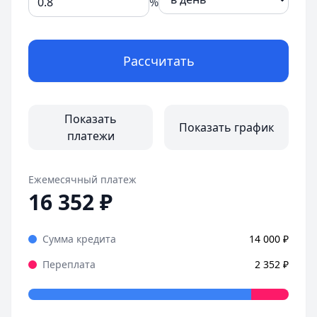
%
Организация:
MoneyMan
Город:
Санкт-Петербург
Дата:
28 октября 2025 г.
Рассчитать
Оформила займ в MoneyMan за пару минут, все прозрачн
Страницы отзывов:
Все отзывы
Показать
Показать график
платежи
Ежемесячный платеж
16 352
₽
Сумма кредита
14 000
₽
Переплата
2 352
₽