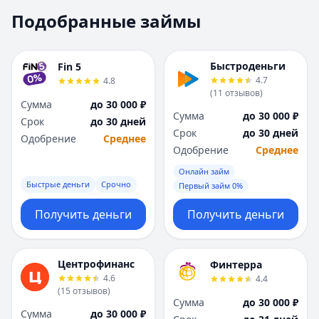
Москва
Москва
Подобранные займы
Н
Н
Набережные Челны
Набережные Челн
Нижний Новгород
Нижний Новгород
Быстроденьги
Fin 5
Новокузнецк
Новокузнецк
4.7
4.8
(
11
отзывов
)
Новосибирск
Новосибирск
Сумма
до 30 000 ₽
О
О
Сумма
до 30 000 ₽
Срок
до 30 дней
Омск
Омск
Срок
до 30 дней
Одобрение
Среднее
Оренбург
Оренбург
Одобрение
Среднее
П
П
Онлайн займ
Пенза
Пенза
Быстрые деньги
Срочно
Первый займ 0%
Пермь
Пермь
Получить деньги
Получить деньги
Р
Р
Ростов-на-Дону
Ростов-на-Дону
Рязань
Рязань
Центрофинанс
Финтерра
С
С
4.6
4.4
Самара
Самара
(
15
отзывов
)
Сумма
до 30 000 ₽
Санкт-Петербург
Санкт-Петербург
Сумма
до 30 000 ₽