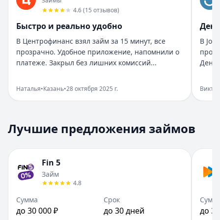
Займы
Рейтинг:
5
4.6
(
15
отзывов
)
Организация:
Бюджет
Быстро и реально удобно
День
Город:
Санкт-Петербург
В Центрофинанс взял займ за 15 минут, все
В Joy
Дата:
28 октября 2025 г.
прозрачно. Удобное приложение, напомнили о
прост
Взяла займ в Бюджет срочно нужны были деньги. Оформи
платеже. Закрыл без лишних комиссий...
Деньг
Помогли в нужный момент
Рейтинг:
5
Наталья
•
Казань
•
28 октября 2025 г.
Викто
Организация:
Монеза
Город:
Санкт-Петербург
Дата:
28 октября 2025 г.
Лучшие предложения займов
Срочно понадобились деньги, Монеза выручила. Одобрен
Приятный опыт займа
Рейтинг:
5
Fin 5
Организация:
Привет, сосед!
Займ
Город:
Екатеринбург
4.8
Дата:
28 октября 2025 г.
В Привет, сосед! оформила займ за пару минут. Условия
Сумма
Срок
Сумм
до 30 000 ₽
до 30 дней
до 30
Быстро и реально удобно