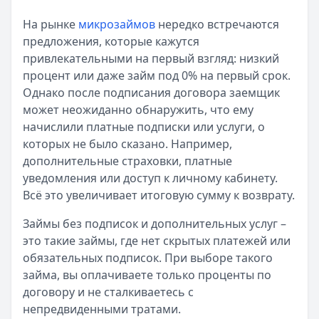
Кратко:
Авторизация через Госуслуги ускоряет оформле
Опубликовано:
23 ноября 2025 г.
На рынке
микрозаймов
нередко встречаются
Категория:
МФО
предложения, которые кажутся
Читать новость
привлекательными на первый взгляд: низкий
Смс о «одобренном займе» от Bigmani Ru: как действов
процент или даже займ под 0% на первый срок.
Кратко:
Пришло СМС об одобрении займа от Bigmani Ru?
Однако после подписания договора заемщик
Опубликовано:
23 ноября 2025 г.
может неожиданно обнаружить, что ему
Категория:
МФО
начислили платные подписки или услуги, о
Читать новость
которых не было сказано. Например,
Все новости
дополнительные страховки, платные
уведомления или доступ к личному кабинету.
Всё это увеличивает итоговую сумму к возврату.
Займы без подписок и дополнительных услуг –
это такие займы, где нет скрытых платежей или
обязательных подписок. При выборе такого
займа, вы оплачиваете только проценты по
договору и не сталкиваетесь с
непредвиденными тратами.