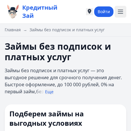
Кредитный
Войти
Города России
Города России
Зай
Популярные города
Популярные город
Москва
Москва
Главная
→
Займы без подписок и платных услуг
Санкт-Петербург
Санкт-Петербург
Екатеринбург
Екатеринбург
Займы без подписок и
Казань
Казань
платных услуг
А
А
Астрахань
Астрахань
Займы без подписок и платных услуг — это
Б
Б
выгодное решение для срочного получения денег.
Барнаул
Барнаул
Быстрое оформление, до 100 000 рублей, 0% на
Белгород
Белгород
первый займ,
без
Брянск
Брянск
Еще
В
В
Владивосток
Владивосток
Подберем займы на
Владимир
Владимир
Волгоград
Волгоград
выгодных условиях
Воронеж
Воронеж