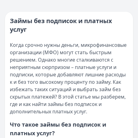
Опубликовано:
5 декабря 2025 г.
Кратко:
Нужны деньги прямо сейчас? Получите онлайн-з
Категория:
МФО
Опубликовано:
16 ноября 2025 г.
Читать новость
Категория:
МФО и микрозаймы
Займы без подписок и платных
Возврат переплаты в «Займере»: актуальная инструкци
Читать статью
услуг
Кратко:
Разбираем, как вернуть переплату или ошибочно
Все статьи
Опубликовано:
5 декабря 2025 г.
Категория:
МФО
Когда срочно нужны деньги, микрофинансовые
Читать новость
организации (МФО) могут стать быстрым
Срочный микрозайм 15 000 ₽ на карту: свежая подборка
решением. Однако многие сталкиваются с
Кратко:
Нужны 15 000 рублей на карту прямо сегодня? 
неприятным сюрпризом – платные услуги и
Опубликовано:
5 декабря 2025 г.
подписки, которые добавляют лишние расходы
Категория:
МФО
к и без того высокому проценту по займу. Как
Читать новость
избежать таких ситуаций и выбрать займ без
Рекордный рост доли клиентов МФО с iPhone: что стоит
скрытых платежей? В этой статье мы разберем,
Кратко:
В III квартале 2025 года владельцы iPhone офо
где и как найти займы без подписок и
Опубликовано:
5 декабря 2025 г.
дополнительных платных услуг.
Категория:
МФО
Что такое займы без подписок и
Читать новость
платных услуг?
57 сервисов микрозаймов через Госуслуги: где быстрее