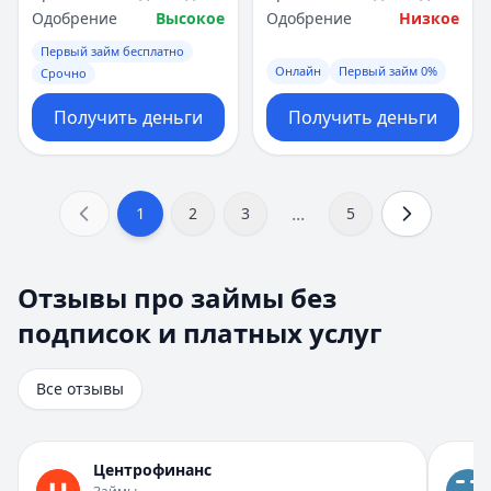
Одобрение
Высокое
Одобрение
Низкое
Первый займ бесплатно
Онлайн
Первый займ 0%
Срочно
Получить деньги
Получить деньги
...
1
2
3
5
Отзывы про займы без подписок и платных услуг
Отзывы про займы без
Всего отзывов на странице:
8
.
подписок и платных услуг
Быстро получил и доволен
Рейтинг:
5
Организация:
Турбозайм
Все отзывы
Город:
Екатеринбург
Дата:
28 октября 2025 г.
Взял займ в Турбозайм впервые. Одобрили быстро, день
Центрофинанс
Помогли быстро и без нервов