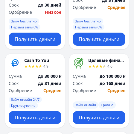
Срок
до 31 дней
Саратов
Саратов
Срок
до 30 дней
Одобрение
Среднее
Севастополь
Севастополь
Одобрение
Низкое
Сочи
Сочи
Займ бесплатно
Займ бесплатно
Сургут
Сургут
Первый займ 0%
Первый займ 0%
Т
Т
Тверь
Тверь
Получить деньги
Получить деньги
Тольятти
Тольятти
Томск
Томск
Тула
Тула
Cash To You
Целевые финансы
Тюмень
Тюмень
4.9
4.6
У
У
Сумма
до 30 000 ₽
Сумма
до 100 000 ₽
Ульяновск
Ульяновск
Срок
до 31 дней
Срок
до 168 дней
Уфа
Уфа
Одобрение
Среднее
Одобрение
Среднее
Х
Х
Займ онлайн 24/7
Хабаровск
Хабаровск
Займ онлайн
Срочно
Круглосуточно
Ч
Ч
Чебоксары
Чебоксары
Получить деньги
Получить деньги
Челябинск
Челябинск
Чита
Чита