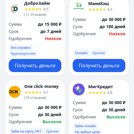
ДоброЗайм
МаниКэш
4.5
4.5
(
11
отзывов
)
Сумма
до 30 000 ₽
Сумма
до 15 000 ₽
Срок
до 180 дней
Срок
до 7 дней
Одобрение
Низкое
Одобрение
Низкое
Без справок
Онлайн
Срочно
Круглосуточно
Получить деньги
Получить деньги
One click money
МигКредит
4.7
4.8
(
18
отзывов
)
Сумма
до 30 000 ₽
Сумма
до 30 000 ₽
Срок
до 30 дней
Срок
до 30 дней
Одобрение
Высокое
Одобрение
Высокое
Займ онлайн
Займ на карту 24/7
Срочно
На любые цели