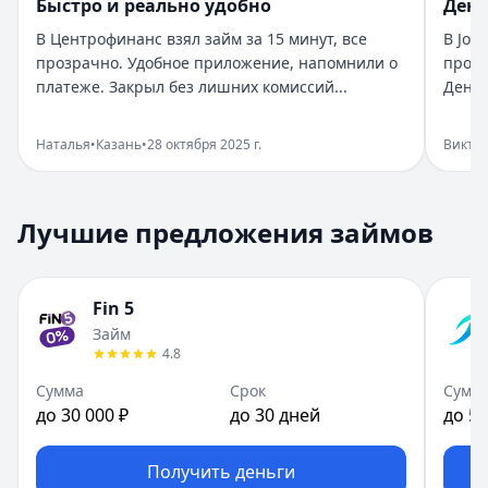
Быстро и реально удобно
День
Город:
Санкт-Петербург
В Центрофинанс взял займ за 15 минут, все
В Joy
Дата:
28 октября 2025 г.
прозрачно. Удобное приложение, напомнили о
прост
Взяла займ в Бюджет срочно нужны были деньги. Оформи
платеже. Закрыл без лишних комиссий...
Деньг
Помогли в нужный момент
Рейтинг:
5
Наталья
•
Казань
•
28 октября 2025 г.
Викто
Организация:
Монеза
Город:
Санкт-Петербург
Дата:
28 октября 2025 г.
Лучшие предложения займов
Срочно понадобились деньги, Монеза выручила. Одобрен
Приятный опыт займа
Рейтинг:
5
Fin 5
Организация:
Привет, сосед!
Займ
Город:
Екатеринбург
4.8
Дата:
28 октября 2025 г.
В Привет, сосед! оформила займ за пару минут. Условия
Сумма
Срок
Сумм
до 30 000 ₽
до 30 дней
до 50
Быстро и реально удобно
Рейтинг:
4
Организация:
Центрофинанс
Получить деньги