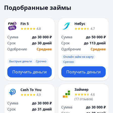
Москва
Москва
Подобранные займы
Н
Н
Набережные Челны
Набережные Челн
Нижний Новгород
Нижний Новгород
Fin 5
Небус
Новокузнецк
Новокузнецк
4.8
4.7
Новосибирск
Новосибирск
Сумма
до 30 000 ₽
Сумма
до 50 000 ₽
О
О
Срок
до 30 дней
Срок
до 113 дней
Омск
Омск
Одобрение
Среднее
Одобрение
Среднее
Оренбург
Оренбург
Онлайн займ на карту
П
П
Быстрые деньги
Срочно
Срочно
Пенза
Пенза
Пермь
Пермь
Получить деньги
Получить деньги
Р
Р
Ростов-на-Дону
Ростов-на-Дону
Рязань
Рязань
Займер
Cash To You
4.6
4.9
С
С
(
17
отзывов
)
Самара
Самара
Сумма
до 30 000 ₽
Сумма
до 30 000 ₽
Санкт-Петербург
Санкт-Петербург
Срок
до 31 дней