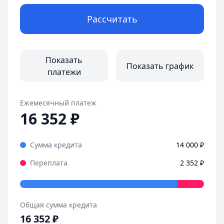
Дата:
28 октября 2025 г.
Рассчитать
Оформила займ в MoneyMan за пару минут, все прозрачн
Страницы отзывов:
Все отзывы
Показать
Показать график
платежи
Ежемесячный платеж
16 352
₽
Сумма кредита
14 000
₽
Переплата
2 352
₽
Общая сумма кредита
16 352
₽