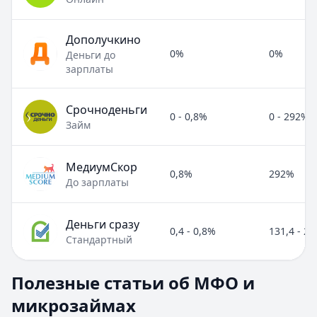
Дополучкино
0%
0%
Деньги до
зарплаты
Срочноденьги
0 - 0,8%
0 - 292%
Займ
МедиумСкор
0,8%
292%
До зарплаты
Деньги сразу
0,4 - 0,8%
131,4 - 2
Стандартный
Полезные статьи об МФО и микрозаймах
Полезные статьи об МФО и
Раздел:
МФО и микрозаймы
. Всего статей:
8
.
микрозаймах
Займ под расписку