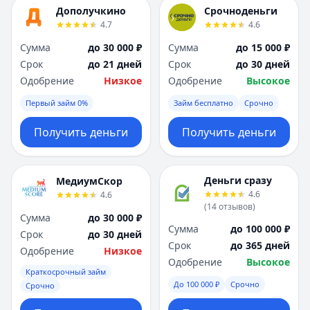
Я
Я
Дополучкино
Срочноденьги
Ярославль
Ярославль
4.7
4.6
Вся Россия
Вся Россия
Сумма
до 30 000 ₽
Сумма
до 15 000 ₽
Срок
до 21 дней
Срок
до 30 дней
Одобрение
Низкое
Одобрение
Высокое
Первый займ 0%
Займ бесплатно
Срочно
Получить деньги
Получить деньги
Деньги сразу
МедиумСкор
4.6
4.6
(
14
отзывов
)
Сумма
до 30 000 ₽
Сумма
до 100 000 ₽
Срок
до 30 дней
Срок
до 365 дней
Одобрение
Низкое
Одобрение
Высокое
Краткосрочный займ
До 100 000 ₽
Срочно
Срочно