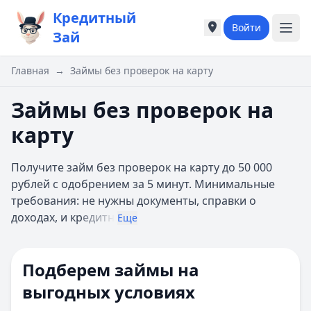
Кредитный
Войти
Города России
Города России
Зай
Популярные города
Популярные город
Москва
Москва
Главная
→
Займы без проверок на карту
Санкт-Петербург
Санкт-Петербург
Екатеринбург
Екатеринбург
Займы без проверок на
Казань
Казань
карту
А
А
Астрахань
Астрахань
Получите займ без проверок на карту до 50 000
Б
Б
рублей с одобрением за 5 минут. Минимальные
Барнаул
Барнаул
требования: не нужны документы, справки о
Белгород
Белгород
доходах, и кр
едитн
Брянск
Брянск
Еще
В
В
Владивосток
Владивосток
Подберем займы на
Владимир
Владимир
Волгоград
Волгоград
выгодных условиях
Воронеж
Воронеж