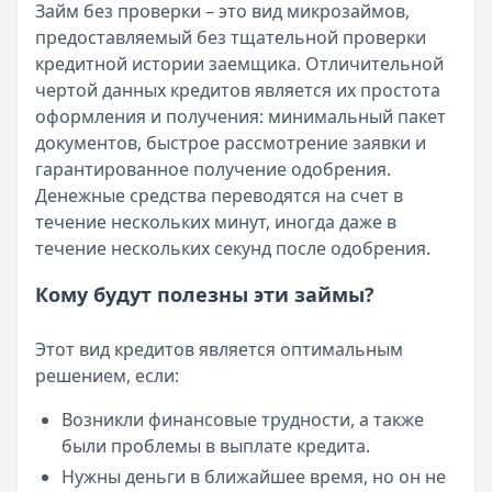
Займ без проверки – это вид микрозаймов,
Читать новость
предоставляемый без тщательной проверки
Смс о «одобренном займе» от Bigmani Ru: как действов
кредитной истории заемщика. Отличительной
Кратко:
Пришло СМС об одобрении займа от Bigmani Ru?
чертой данных кредитов является их простота
Опубликовано:
23 ноября 2025 г.
оформления и получения: минимальный пакет
Категория:
МФО
документов, быстрое рассмотрение заявки и
Читать новость
гарантированное получение одобрения.
Все новости
Денежные средства переводятся на счет в
течение нескольких минут, иногда даже в
течение нескольких секунд после одобрения.
Кому будут полезны эти займы?
Этот вид кредитов является оптимальным
решением, если:
Возникли финансовые трудности, а также
были проблемы в выплате кредита.
Нужны деньги в ближайшее время, но он не