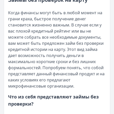
Возврат переплаты в «Займере»: актуальная инструкци
Читать статью
Кратко:
Разбираем, как вернуть переплату или ошибочно
Все статьи
Когда финансы могут быть в любой момент на
Опубликовано:
5 декабря 2025 г.
грани краха, быстрое получение денег
Категория:
МФО
становится жизненно важным. В случае если у
Читать новость
вас плохой кредитный рейтинг или вы не
Срочный микрозайм 15 000 ₽ на карту: свежая подборка
можете собрать все необходимые документы,
Кратко:
Нужны 15 000 рублей на карту прямо сегодня? 
вам может быть предложен займ без проверки
Опубликовано:
5 декабря 2025 г.
кредитной истории на карту. Этот вид займа
Категория:
МФО
дает возможность получить деньги в
Читать новость
максимально короткие сроки и без лишних
Рекордный рост доли клиентов МФО с iPhone: что стоит
формальностей. Попробуем понять, что собой
Кратко:
В III квартале 2025 года владельцы iPhone офо
представляет данный финансовый продукт и на
Опубликовано:
5 декабря 2025 г.
каких условиях его предлагают
Категория:
МФО
микрофинансовые организации.
Читать новость
57 сервисов микрозаймов через Госуслуги: где быстрее
Что из себя представляют займы без
Кратко:
Авторизация через Госуслуги ускоряет оформле
проверки?
Опубликовано:
23 ноября 2025 г.
Категория:
МФО