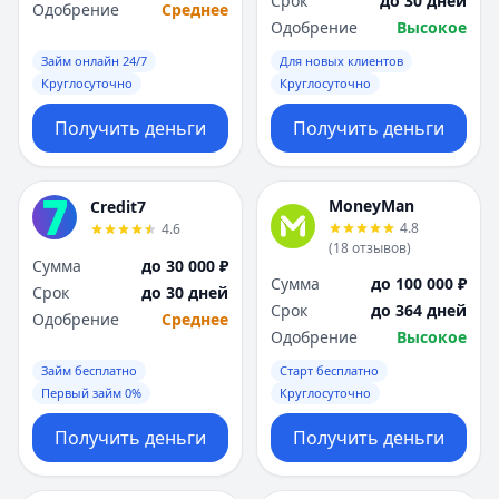
Срок
до 30 дней
Саратов
Саратов
Одобрение
Среднее
Одобрение
Высокое
Севастополь
Севастополь
Сочи
Сочи
Займ онлайн 24/7
Для новых клиентов
Сургут
Сургут
Круглосуточно
Круглосуточно
Т
Т
Получить деньги
Получить деньги
Тверь
Тверь
Тольятти
Тольятти
Томск
Томск
MoneyMan
Credit7
Тула
Тула
4.8
4.6
Тюмень
Тюмень
(
18
отзывов
)
Сумма
до 30 000 ₽
У
У
Сумма
до 100 000 ₽
Срок
до 30 дней
Ульяновск
Ульяновск
Срок
до 364 дней
Одобрение
Среднее
Уфа
Уфа
Одобрение
Высокое
Х
Х
Займ бесплатно
Старт бесплатно
Хабаровск
Хабаровск
Первый займ 0%
Круглосуточно
Ч
Ч
Чебоксары
Чебоксары
Получить деньги
Получить деньги
Челябинск
Челябинск
Чита
Чита