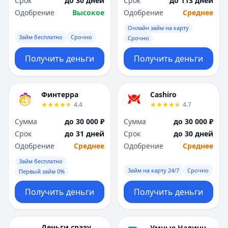
Срок
до 30 дней
Срок
до 113 дней
Саратов
Саратов
Одобрение
Высокое
Одобрение
Среднее
Севастополь
Севастополь
Сочи
Сочи
Онлайн займ на карту
Сургут
Сургут
Займ бесплатно
Срочно
Срочно
Т
Т
Получить деньги
Получить деньги
Тверь
Тверь
Тольятти
Тольятти
Томск
Томск
Финтерра
Cashiro
Тула
Тула
4.4
4.7
Тюмень
Тюмень
Сумма
до 30 000 ₽
Сумма
до 30 000 ₽
У
У
Срок
до 31 дней
Срок
до 30 дней
Ульяновск
Ульяновск
Одобрение
Среднее
Одобрение
Среднее
Уфа
Уфа
Х
Х
Займ бесплатно
Займ на карту 24/7
Срочно
Хабаровск
Хабаровск
Первый займ 0%
Ч
Ч
Получить деньги
Получить деньги
Чебоксары
Чебоксары
Челябинск
Челябинск
Чита
Чита
Деньги сразу
Умные Наличные