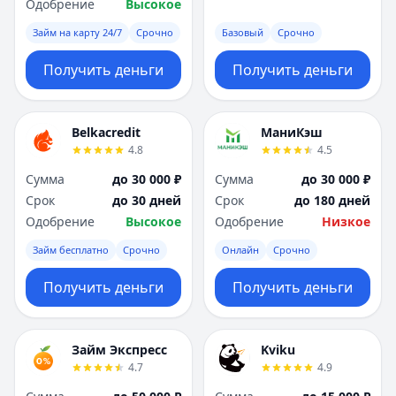
Одобрение
Высокое
Займ на карту 24/7
Срочно
Базовый
Срочно
Получить деньги
Получить деньги
Belkacredit
МаниКэш
4.8
4.5
Сумма
до 30 000 ₽
Сумма
до 30 000 ₽
Срок
до 30 дней
Срок
до 180 дней
Одобрение
Высокое
Одобрение
Низкое
Займ бесплатно
Срочно
Онлайн
Срочно
Получить деньги
Получить деньги
Займ Экспресс
Kviku
4.7
4.9