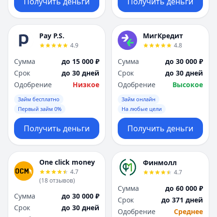
Получить деньги
Получить деньги
Pay P.S.
МигКредит
4.9
4.8
Сумма
до 15 000 ₽
Сумма
до 30 000 ₽
Срок
до 30 дней
Срок
до 30 дней
Одобрение
Низкое
Одобрение
Высокое
Займ бесплатно
Займ онлайн
Первый займ 0%
На любые цели
Получить деньги
Получить деньги
One click money
Финмолл
4.7
4.7
(
18
отзывов
)
Сумма
до 60 000 ₽
Сумма
до 30 000 ₽
Срок
до 371 дней
Срок
до 30 дней
Одобрение
Среднее