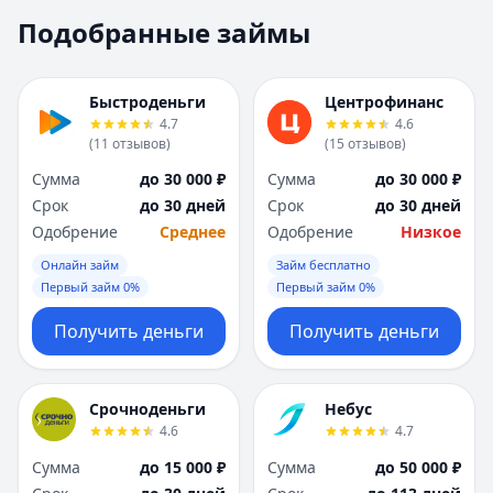
Москва
Москва
Подобранные займы
Н
Н
Набережные Челны
Набережные Челн
Нижний Новгород
Нижний Новгород
Быстроденьги
Центрофинанс
Новокузнецк
Новокузнецк
4.7
4.6
(
11
отзывов
)
(
15
отзывов
)
Новосибирск
Новосибирск
О
О
Сумма
до 30 000 ₽
Сумма
до 30 000 ₽
Омск
Омск
Срок
до 30 дней
Срок
до 30 дней
Оренбург
Оренбург
Одобрение
Среднее
Одобрение
Низкое
П
П
Онлайн займ
Займ бесплатно
Пенза
Пенза
Первый займ 0%
Первый займ 0%
Пермь
Пермь
Получить деньги
Получить деньги
Р
Р
Ростов-на-Дону
Ростов-на-Дону
Рязань
Рязань
Срочноденьги
Небус
С
С
4.6
4.7
Самара
Самара
Сумма
до 15 000 ₽
Сумма
до 50 000 ₽
Санкт-Петербург
Санкт-Петербург