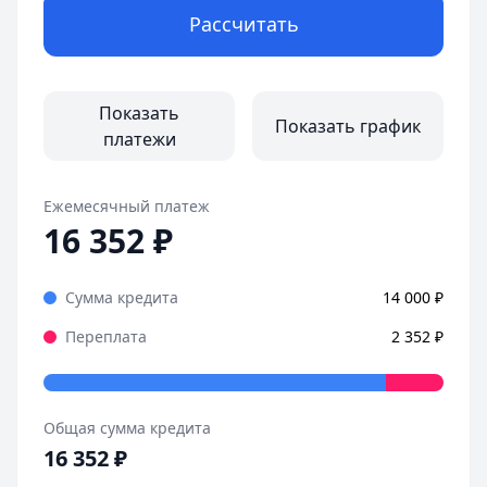
Рассчитать
Оформила займ в MoneyMan за пару минут, все прозрачн
Страницы отзывов:
Все отзывы
Показать
Показать график
платежи
Ежемесячный платеж
16 352
₽
Сумма кредита
14 000
₽
Переплата
2 352
₽
Общая сумма кредита
16 352
₽