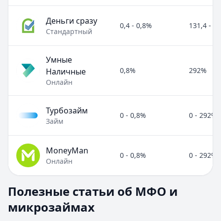
Деньги сразу
0,4 - 0,8%
131,4 - 2
Стандартный
Умные
0,8%
292%
Наличные
Онлайн
Турбозайм
0 - 0,8%
0 - 292%
Займ
MoneyMan
0 - 0,8%
0 - 292%
Онлайн
Полезные статьи об МФО и микрозаймах
Полезные статьи об МФО и
Раздел:
МФО и микрозаймы
. Всего статей:
8
.
микрозаймах
Займ под расписку
Кратко:
Нужны деньги срочно? Рассмотрите займ под рас