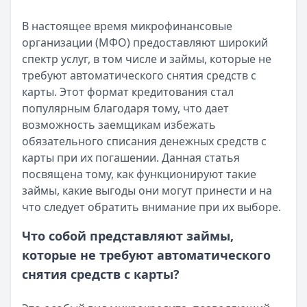
Читать статью
Кратко:
Разбираем, как вернуть переплату или ошибочно
Все статьи
В настоящее время микрофинансовые
Опубликовано:
5 декабря 2025 г.
организации (МФО) предоставляют широкий
Категория:
МФО
спектр услуг, в том числе и займы, которые не
Читать новость
требуют автоматического снятия средств с
Срочный микрозайм 15 000 ₽ на карту: свежая подборка
карты. Этот формат кредитования стал
Кратко:
Нужны 15 000 рублей на карту прямо сегодня? 
популярным благодаря тому, что дает
Опубликовано:
5 декабря 2025 г.
возможность заемщикам избежать
Категория:
МФО
обязательного списания денежных средств с
Читать новость
карты при их погашении. Данная статья
Рекордный рост доли клиентов МФО с iPhone: что стоит
посвящена тому, как функционируют такие
Кратко:
В III квартале 2025 года владельцы iPhone офо
займы, какие выгоды они могут принести и на
Опубликовано:
5 декабря 2025 г.
что следует обратить внимание при их выборе.
Категория:
МФО
Читать новость
Что собой представляют займы,
57 сервисов микрозаймов через Госуслуги: где быстрее
которые не требуют автоматического
Кратко:
Авторизация через Госуслуги ускоряет оформле
снятия средств с карты?
Опубликовано:
23 ноября 2025 г.
Категория:
МФО