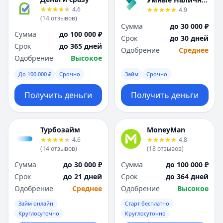
Я
Я
4.6
4.9
Ярославль
Ярославль
(
14
отзывов
)
Сумма
до 30 000 ₽
Вся Россия
Вся Россия
Сумма
до 100 000 ₽
Срок
до 30 дней
Срок
до 365 дней
Одобрение
Среднее
Одобрение
Высокое
До 100 000 ₽
Срочно
Займ
Срочно
Получить деньги
Получить деньги
Турбозайм
MoneyMan
4.6
4.8
(
14
отзывов
)
(
18
отзывов
)
Сумма
до 30 000 ₽
Сумма
до 100 000 ₽
Срок
до 21 дней
Срок
до 364 дней
Одобрение
Среднее
Одобрение
Высокое
Займ онлайн
Старт бесплатно
Круглосуточно
Круглосуточно