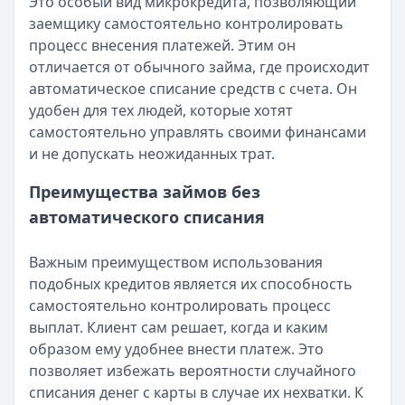
Читать новость
Это особый вид микрокредита, позволяющий
Смс о «одобренном займе» от Bigmani Ru: как действов
заемщику самостоятельно контролировать
Кратко:
Пришло СМС об одобрении займа от Bigmani Ru?
процесс внесения платежей. Этим он
Опубликовано:
23 ноября 2025 г.
отличается от обычного займа, где происходит
Категория:
МФО
автоматическое списание средств с счета. Он
Читать новость
удобен для тех людей, которые хотят
Все новости
самостоятельно управлять своими финансами
и не допускать неожиданных трат.
Преимущества займов без
автоматического списания
Важным преимуществом использования
подобных кредитов является их способность
самостоятельно контролировать процесс
выплат. Клиент сам решает, когда и каким
образом ему удобнее внести платеж. Это
позволяет избежать вероятности случайного
списания денег с карты в случае их нехватки. К