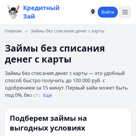
Кредитный
Войти
Города России
Города России
Зай
Популярные города
Популярные город
Москва
Москва
Главная
→
Займы без списания денег с карты
Санкт-Петербург
Санкт-Петербург
Екатеринбург
Екатеринбург
Займы без списания
Казань
Казань
денег с карты
А
А
Астрахань
Астрахань
Займы без списания денег с карты — это удобный
Б
Б
способ быстро получить до 100 000 руб. с
Барнаул
Барнаул
одобрением за 15 минут. Первый займ может быть
Белгород
Белгород
под 0%, бе
з спр
Брянск
Брянск
Еще
В
В
Владивосток
Владивосток
Подберем займы на
Владимир
Владимир
Волгоград
Волгоград
выгодных условиях
Воронеж
Воронеж