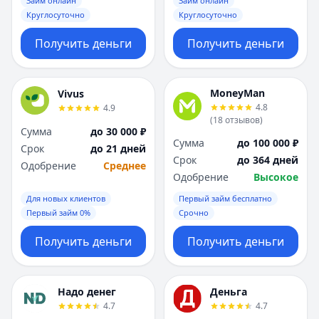
Займ онлайн
Займ онлайн
Круглосуточно
Круглосуточно
Получить деньги
Получить деньги
MoneyMan
Vivus
4.8
4.9
(
18
отзывов
)
Сумма
до 30 000 ₽
Сумма
до 100 000 ₽
Срок
до 21 дней
Срок
до 364 дней
Одобрение
Среднее
Одобрение
Высокое
Для новых клиентов
Первый займ бесплатно
Первый займ 0%
Срочно
Получить деньги
Получить деньги
Надо денег
Деньга
4.7
4.7