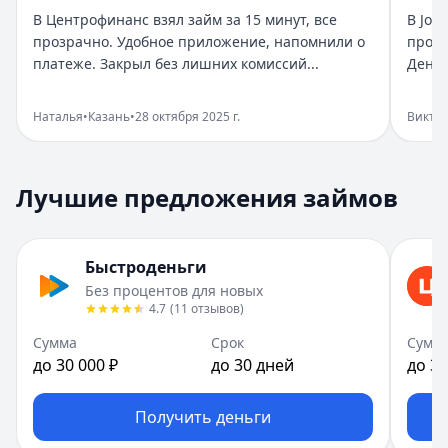
Город:
Санкт-Петербург
В Центрофинанс взял займ за 15 минут, все
В Joy
Дата:
28 октября 2025 г.
прозрачно. Удобное приложение, напомнили о
прост
Взяла займ в Бюджет срочно нужны были деньги. Оформи
платеже. Закрыл без лишних комиссий...
Деньг
Помогли в нужный момент
Рейтинг:
5
Наталья
•
Казань
•
28 октября 2025 г.
Викто
Организация:
Монеза
Город:
Санкт-Петербург
Дата:
28 октября 2025 г.
Лучшие предложения займов
Срочно понадобились деньги, Монеза выручила. Одобрен
Приятный опыт займа
Рейтинг:
5
Быстроденьги
Организация:
Привет, сосед!
Без процентов для новых
Город:
Екатеринбург
4.7
(
11
отзывов
)
Дата:
28 октября 2025 г.
В Привет, сосед! оформила займ за пару минут. Условия
Сумма
Срок
Сумм
до 30 000 ₽
до 30 дней
до 30
Быстро и реально удобно
Рейтинг:
4
Организация:
Центрофинанс
Получить деньги
Город:
Казань