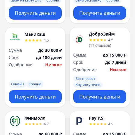
Займ на карту 24/7
Срочно
Займ бесплатно
Срочно
Получить деньги
Получить деньги
ДоброЗайм
МаниКэш
4.5
4.5
(
11
отзывов
)
Сумма
до 30 000 ₽
Сумма
до 15 000 ₽
Срок
до 180 дней
Срок
до 7 дней
Одобрение
Низкое
Одобрение
Низкое
Без справок
Онлайн
Срочно
Круглосуточно
Получить деньги
Получить деньги
Финмолл
Pay P.S.
4.7
4.9
Сумма
до 60 000 ₽
Сумма
до 15 000 ₽