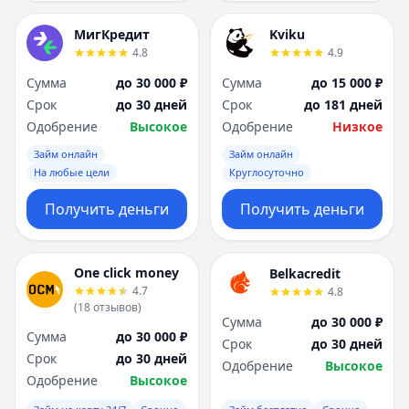
МигКредит
Kviku
4.8
4.9
Сумма
до 30 000 ₽
Сумма
до 15 000 ₽
Срок
до 30 дней
Срок
до 181 дней
Одобрение
Высокое
Одобрение
Низкое
Займ онлайн
Займ онлайн
На любые цели
Круглосуточно
Получить деньги
Получить деньги
One click money
Belkacredit
4.7
4.8
(
18
отзывов
)
Сумма
до 30 000 ₽
Сумма
до 30 000 ₽
Срок
до 30 дней
Срок
до 30 дней
Одобрение
Высокое
Одобрение
Высокое