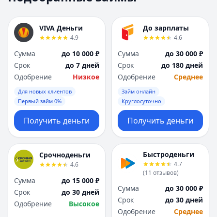
Москва
Москва
Н
Н
VIVA Деньги
До зарплаты
Набережные Челны
Набережные Челн
4.9
4.6
Нижний Новгород
Нижний Новгород
Сумма
до 10 000 ₽
Сумма
до 30 000 ₽
Новокузнецк
Новокузнецк
Срок
до 7 дней
Срок
до 180 дней
Новосибирск
Новосибирск
Одобрение
Низкое
Одобрение
Среднее
О
О
Омск
Омск
Для новых клиентов
Займ онлайн
Оренбург
Оренбург
Первый займ 0%
Круглосуточно
П
П
Получить деньги
Получить деньги
Пенза
Пенза
Пермь
Пермь
Р
Р
Быстроденьги
Срочноденьги
Ростов-на-Дону
Ростов-на-Дону
4.7
4.6
Рязань
Рязань
(
11
отзывов
)
Сумма
до 15 000 ₽
С
С
Сумма
до 30 000 ₽
Срок
до 30 дней
Самара
Самара
Срок
до 30 дней
Одобрение
Высокое
Санкт-Петербург
Санкт-Петербург
Одобрение
Среднее