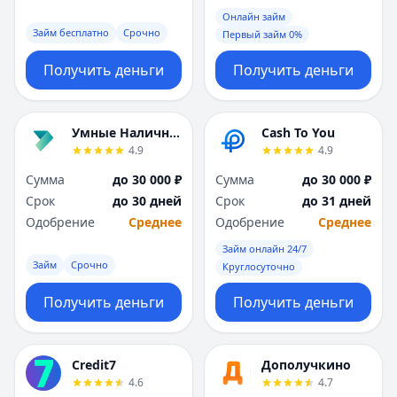
Саратов
Саратов
Онлайн займ
Севастополь
Севастополь
Займ бесплатно
Срочно
Первый займ 0%
Сочи
Сочи
Сургут
Сургут
Получить деньги
Получить деньги
Т
Т
Тверь
Тверь
Тольятти
Тольятти
Умные Наличные
Cash To You
Томск
Томск
4.9
4.9
Тула
Тула
Сумма
до 30 000 ₽
Сумма
до 30 000 ₽
Тюмень
Тюмень
Срок
до 30 дней
Срок
до 31 дней
У
У
Одобрение
Среднее
Одобрение
Среднее
Ульяновск
Ульяновск
Займ онлайн 24/7
Уфа
Уфа
Займ
Срочно
Круглосуточно
Х
Х
Хабаровск
Хабаровск
Получить деньги
Получить деньги
Ч
Ч
Чебоксары
Чебоксары
Челябинск
Челябинск
Credit7
Дополучкино
4.6
4.7
Чита
Чита