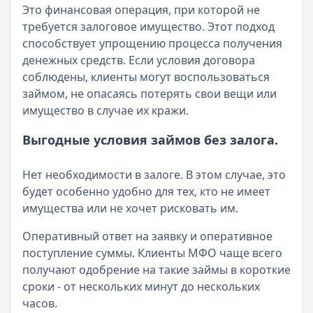
Кратко:
Пришло СМС об одобрении займа от Bigmani Ru?
Это финансовая операция, при которой не
Опубликовано:
23 ноября 2025 г.
требуется залоговое имущество. Этот подход
Категория:
МФО
способствует упрощению процесса получения
Читать новость
денежных средств. Если условия договора
Все новости
соблюдены, клиенты могут воспользоваться
займом, не опасаясь потерять свои вещи или
имущество в случае их кражи.
Выгодные условия займов без залога.
Нет необходимости в залоге. В этом случае, это
будет особенно удобно для тех, кто не имеет
имущества или не хочет рисковать им.
Оперативный ответ на заявку и оперативное
поступление суммы. Клиенты МФО чаще всего
получают одобрение на такие займы в короткие
сроки - от нескольких минут до нескольких
часов.