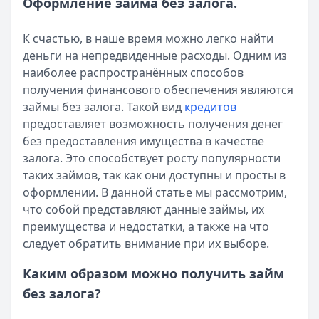
Оформление займа без залога.
Опубликовано:
5 декабря 2025 г.
Категория:
МФО
Читать новость
К счастью, в наше время можно легко найти
Срочный микрозайм 15 000 ₽ на карту: свежая подборка
деньги на непредвиденные расходы. Одним из
Кратко:
Нужны 15 000 рублей на карту прямо сегодня? 
наиболее распространённых способов
Опубликовано:
5 декабря 2025 г.
получения финансового обеспечения являются
Категория:
МФО
займы без залога. Такой вид
кредитов
Читать новость
предоставляет возможность получения денег
Рекордный рост доли клиентов МФО с iPhone: что стоит
без предоставления имущества в качестве
Кратко:
В III квартале 2025 года владельцы iPhone офо
залога. Это способствует росту популярности
Опубликовано:
5 декабря 2025 г.
таких займов, так как они доступны и просты в
Категория:
МФО
оформлении. В данной статье мы рассмотрим,
Читать новость
что собой представляют данные займы, их
57 сервисов микрозаймов через Госуслуги: где быстрее
преимущества и недостатки, а также на что
Кратко:
Авторизация через Госуслуги ускоряет оформле
следует обратить внимание при их выборе.
Опубликовано:
23 ноября 2025 г.
Каким образом можно получить займ
Категория:
МФО
без залога?
Читать новость
Смс о «одобренном займе» от Bigmani Ru: как действов