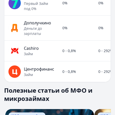
0%
0%
Первый Займ
под 0%
Дополучкино
0%
0%
Деньги до
зарплаты
Cashiro
0 - 0,8%
0 - 292%
Займ
Центрофинанс
0 - 0,8%
0 - 292%
Займ
Полезные статьи об МФО и микрозаймах
Полезные статьи об МФО и
Раздел:
МФО и микрозаймы
. Всего статей:
8
.
микрозаймах
Займ под расписку
Кратко:
Нужны деньги срочно? Рассмотрите займ под рас
Опубликовано:
17 ноября 2025 г.
Перейти к статье:
Займ под расписку
Перейти к