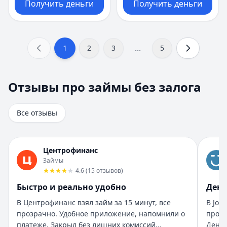
Получить деньги
Получить деньги
...
1
2
3
5
Отзывы про займы без залога
Отзывы про займы без залога
Всего отзывов на странице:
8
.
Быстро получил и доволен
Все отзывы
Рейтинг:
5
Организация:
Турбозайм
Город:
Екатеринбург
Центрофинанс
Дата:
28 октября 2025 г.
Займы
Взял займ в Турбозайм впервые. Одобрили быстро, день
4.6
(
15
отзывов
)
Помогли быстро и без нервов
Быстро и реально удобно
День
Рейтинг:
5
Организация:
Бюджет
В Центрофинанс взял займ за 15 минут, все
В Joy
Город:
Санкт-Петербург
прозрачно. Удобное приложение, напомнили о
прост
Дата:
28 октября 2025 г.
платеже. Закрыл без лишних комиссий...
Деньг