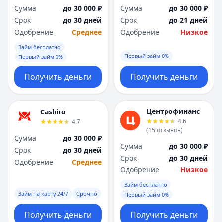
Я
Я
Сумма
до 30 000 ₽
Сумма
до 30 000 ₽
Ярославль
Ярославль
Срок
до 30 дней
Срок
до 21 дней
Вся Россия
Вся Россия
Одобрение
Среднее
Одобрение
Низкое
Займ бесплатно
Первый займ 0%
Первый займ 0%
Получить деньги
Получить деньги
Центрофинанс
Cashiro
4.6
4.7
(
15
отзывов
)
Сумма
до 30 000 ₽
Сумма
до 30 000 ₽
Срок
до 30 дней
Срок
до 30 дней
Одобрение
Среднее
Одобрение
Низкое
Займ бесплатно
Займ на карту 24/7
Срочно
Первый займ 0%
Получить деньги
Получить деньги