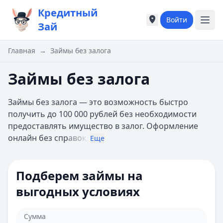
Кредитный
Войти
Города России
Города России
Зай
Популярные города
Популярные город
Москва
Москва
Главная
→
Займы без залога
Санкт-Петербург
Санкт-Петербург
Екатеринбург
Екатеринбург
Займы без залога
Казань
Казань
А
А
Займы без залога — это возможность быстро
Астрахань
Астрахань
получить до 100 000 рублей без необходимости
Б
Б
предоставлять имущество в залог. Оформление
Барнаул
Барнаул
онлайн без спр
авок,
Еще
Белгород
Белгород
Брянск
Брянск
В
В
Подберем займы на
Владивосток
Владивосток
выгодных условиях
Владимир
Владимир
Волгоград
Волгоград
Воронеж
Воронеж
Сумма