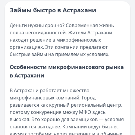
Опубликовано:
16 ноября 2025 г.
Читать новость
Категория:
МФО и микрозаймы
Займы быстро в Астрахани
Возврат переплаты в «Займере»: актуальная инструкци
Читать статью
Кратко:
Разбираем, как вернуть переплату или ошибочно
Все статьи
Деньги нужны срочно? Современная жизнь
Опубликовано:
5 декабря 2025 г.
полна неожиданностей. Жители Астрахани
Категория:
МФО
находят решение в микрофинансовых
Читать новость
организациях. Эти компании предлагают
Срочный микрозайм 15 000 ₽ на карту: свежая подборка
быстрые займы на приемлемых условиях.
Кратко:
Нужны 15 000 рублей на карту прямо сегодня? 
Опубликовано:
5 декабря 2025 г.
Особенности микрофинансового рынка
Категория:
МФО
в Астрахани
Читать новость
Рекордный рост доли клиентов МФО с iPhone: что стоит
В Астрахани работает множество
Кратко:
В III квартале 2025 года владельцы iPhone офо
микрофинансовых компаний. Город
Опубликовано:
5 декабря 2025 г.
развивается как крупный региональный центр,
Категория:
МФО
поэтому конкуренция между МФО здесь
Читать новость
высокая. Это хорошо для заемщиков — условия
57 сервисов микрозаймов через Госуслуги: где быстрее
становятся выгоднее. Компании ведут бизнес
Кратко:
Авторизация через Госуслуги ускоряет оформле
двумя способами: через интернет и в обычных
Опубликовано:
23 ноября 2025 г.