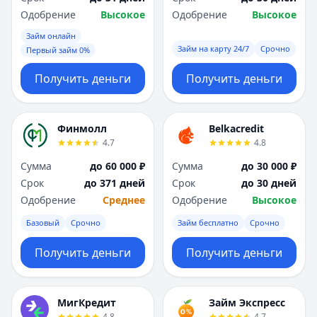
Одобрение
Высокое
Одобрение
Высокое
Займ онлайн
Займ на карту 24/7
Срочно
Первый займ 0%
Получить деньги
Получить деньги
Финмолл
Belkacredit
4.7
4.8
Сумма
до 60 000 ₽
Сумма
до 30 000 ₽
Срок
до 371 дней
Срок
до 30 дней
Одобрение
Среднее
Одобрение
Высокое
Базовый
Срочно
Займ бесплатно
Срочно
Получить деньги
Получить деньги
МигКредит
Займ Экспресс
4.8
4.7