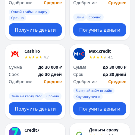
Саратов
Саратов
Одобрение
Среднее
Одобрение
Среднее
Севастополь
Севастополь
Онлайн займ на карту
Сочи
Сочи
Займ
Срочно
Срочно
Сургут
Сургут
Т
Т
Получить деньги
Получить деньги
Тверь
Тверь
Тольятти
Тольятти
Томск
Томск
Cashiro
Max.credit
4.7
4.5
Тула
Тула
Тюмень
Тюмень
Сумма
до 30 000 ₽
Сумма
до 30 000 ₽
У
У
Срок
до 30 дней
Срок
до 30 дней
Ульяновск
Ульяновск
Одобрение
Среднее
Одобрение
Среднее
Уфа
Уфа
Быстрый займ онлайн
Х
Х
Займ на карту 24/7
Срочно
Круглосуточно
Хабаровск
Хабаровск
Получить деньги
Получить деньги
Ч
Ч
Чебоксары
Чебоксары
Челябинск
Челябинск
Деньги сразу
Credit7
Чита
Чита