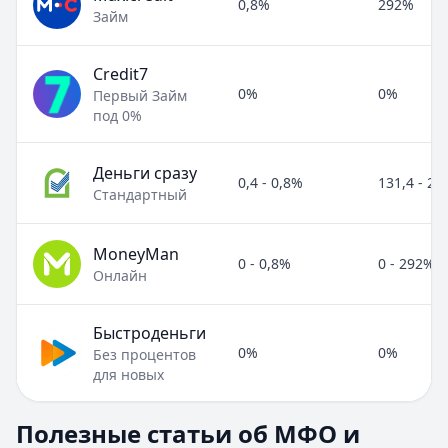
0,8%
292%
Займ
Credit7
0%
0%
Первый Займ
под 0%
Деньги сразу
0,4 - 0,8%
131,4 - 2
Стандартный
MoneyMan
0 - 0,8%
0 - 292%
Онлайн
Быстроденьги
0%
0%
Без процентов
для новых
Полезные статьи об МФО и микрозаймах
Полезные статьи об МФО и
Раздел:
МФО и микрозаймы
. Всего статей:
8
.