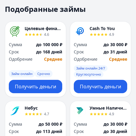
Москва
Москва
Подобранные займы
Н
Н
Набережные Челны
Набережные Челн
Нижний Новгород
Нижний Новгород
Целевые финансы
Cash To You
Новокузнецк
Новокузнецк
4.6
4.9
Новосибирск
Новосибирск
Сумма
до 100 000 ₽
Сумма
до 30 000 ₽
О
О
Срок
до 168 дней
Срок
до 31 дней
Омск
Омск
Одобрение
Среднее
Одобрение
Среднее
Оренбург
Оренбург
Займ онлайн 24/7
П
П
Займ онлайн
Срочно
Круглосуточно
Пенза
Пенза
Пермь
Пермь
Получить деньги
Получить деньги
Р
Р
Ростов-на-Дону
Ростов-на-Дону
Рязань
Рязань
Небус
Умные Наличные
4.7
4.9
С
С
Самара
Самара
Сумма
до 50 000 ₽
Сумма
до 30 000 ₽
Санкт-Петербург
Санкт-Петербург
Срок
до 113 дней
Срок
до 30 дней