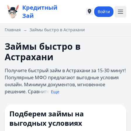
Кредитный
Войти
Города России
Города России
Зай
Популярные города
Популярные город
Москва
Москва
Главная
→
Займы быстро в Астрахани
Санкт-Петербург
Санкт-Петербург
Екатеринбург
Екатеринбург
Займы быстро в
Казань
Казань
Астрахани
А
А
Астрахань
Астрахань
Получите быстрый займ в Астрахани за 15-30 минут!
Б
Б
Популярные МФО предлагают выгодные условия
Барнаул
Барнаул
онлайн. Минимум документов, мгновенное
Белгород
Белгород
решение. Срав
ните
Брянск
Брянск
Еще
В
В
Владивосток
Владивосток
Подберем займы на
Владимир
Владимир
Волгоград
Волгоград
выгодных условиях
Воронеж
Воронеж