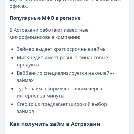
офисах.
Категория:
МФО
Читать новость
Популярные МФО в регионе
Смс о «одобренном займе» от Bigmani Ru: как действов
Кратко:
Пришло СМС об одобрении займа от Bigmani Ru?
В Астрахани работают известные
Опубликовано:
23 ноября 2025 г.
микрофинансовые компании:
Категория:
МФО
Займер выдает краткосрочные займы
Читать новость
Все новости
МигКредит имеет разные финансовые
продукты
Веббанкир специализируется на онлайн-
займах
Турбозайм оформляет заявки через
интернет за минуты
Creditplus предлагает широкий выбор
займов
Как получить займ в Астрахани