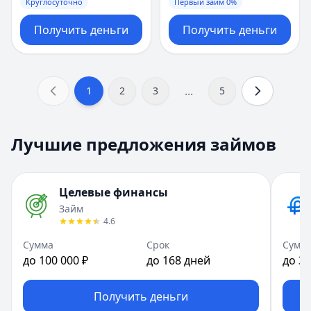
Круглосуточно
Первый займ 0%
Получить деньги
Получить деньги
...
1
2
3
5
Лучшие предложения займов
Целевые финансы
Займ
4.6
Сумма
Срок
Сумм
до 100 000 ₽
до 168 дней
до 30
Получить деньги