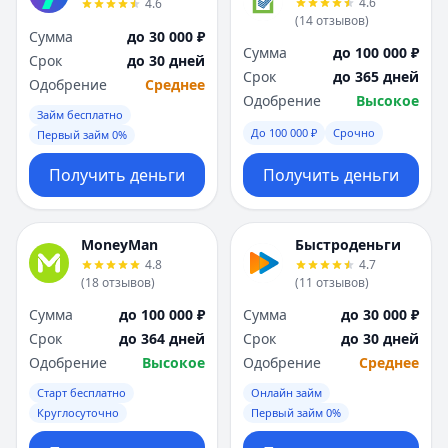
4.6
4.6
Я
Я
(
14
отзывов
)
Ярославль
Ярославль
Сумма
до 30 000 ₽
Сумма
до 100 000 ₽
Вся Россия
Вся Россия
Срок
до 30 дней
Срок
до 365 дней
Одобрение
Среднее
Одобрение
Высокое
Займ бесплатно
До 100 000 ₽
Срочно
Первый займ 0%
Получить деньги
Получить деньги
MoneyMan
Быстроденьги
4.8
4.7
(
18
отзывов
)
(
11
отзывов
)
Сумма
до 100 000 ₽
Сумма
до 30 000 ₽
Срок
до 364 дней
Срок
до 30 дней
Одобрение
Высокое
Одобрение
Среднее
Старт бесплатно
Онлайн займ
Круглосуточно
Первый займ 0%