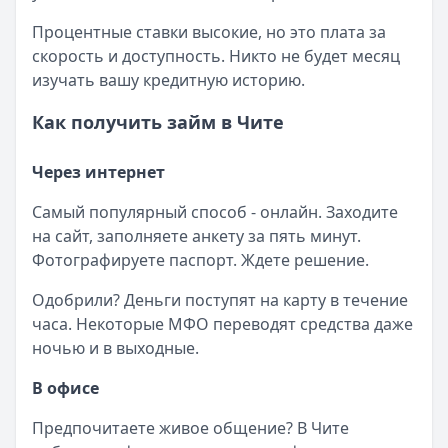
Категория:
МФО
Читать новость
Процентные ставки высокие, но это плата за
Смс о «одобренном займе» от Bigmani Ru: как действов
скорость и доступность. Никто не будет месяц
Кратко:
Пришло СМС об одобрении займа от Bigmani Ru?
изучать вашу кредитную историю.
Опубликовано:
23 ноября 2025 г.
Как получить займ в Чите
Категория:
МФО
Читать новость
Все новости
Через интернет
Самый популярный способ - онлайн. Заходите
на сайт, заполняете анкету за пять минут.
Фотографируете паспорт. Ждете решение.
Одобрили? Деньги поступят на карту в течение
часа. Некоторые МФО переводят средства даже
ночью и в выходные.
В офисе
Предпочитаете живое общение? В Чите