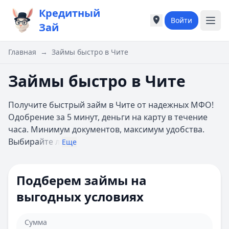
Кредитный
Войти
Города России
Города России
Зай
Популярные города
Популярные город
Москва
Москва
Главная
→
Займы быстро в Чите
Санкт-Петербург
Санкт-Петербург
Екатеринбург
Екатеринбург
Займы быстро в Чите
Казань
Казань
А
А
Получите быстрый займ в Чите от надежных МФО!
Астрахань
Астрахань
Одобрение за 5 минут, деньги на карту в течение
Б
Б
часа. Минимум документов, максимум удобства.
Барнаул
Барнаул
Выбира
йте л
Еще
Белгород
Белгород
Брянск
Брянск
В
В
Подберем займы на
Владивосток
Владивосток
выгодных условиях
Владимир
Владимир
Волгоград
Волгоград
Воронеж
Воронеж
Сумма