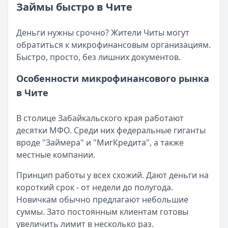
Категория:
МФО и микрозаймы
Займы быстро в Чите
Возврат переплаты в «Займере»: актуальная инструкци
Читать статью
Кратко:
Разбираем, как вернуть переплату или ошибочно
Все статьи
Деньги нужны срочно? Жители Читы могут
Опубликовано:
5 декабря 2025 г.
обратиться к микрофинансовым организациям.
Категория:
МФО
Быстро, просто, без лишних документов.
Читать новость
Срочный микрозайм 15 000 ₽ на карту: свежая подборка
Особенности микрофинансового рынка
Кратко:
Нужны 15 000 рублей на карту прямо сегодня? 
в Чите
Опубликовано:
5 декабря 2025 г.
Категория:
МФО
В столице Забайкальского края работают
Читать новость
десятки МФО. Среди них федеральные гиганты
Рекордный рост доли клиентов МФО с iPhone: что стоит
вроде "Займера" и "МигКредита", а также
Кратко:
В III квартале 2025 года владельцы iPhone офо
местные компании.
Опубликовано:
5 декабря 2025 г.
Категория:
МФО
Принцип работы у всех схожий. Дают деньги на
Читать новость
короткий срок - от недели до полугода.
57 сервисов микрозаймов через Госуслуги: где быстрее
Новичкам обычно предлагают небольшие
Кратко:
Авторизация через Госуслуги ускоряет оформле
суммы. Зато постоянным клиентам готовы
Опубликовано:
23 ноября 2025 г.
увеличить лимит в несколько раз.