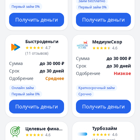
Саратов
Саратов
Займ бесплатно
Первый займ 0%
Первый займ 0%
Севастополь
Севастополь
Сочи
Сочи
Получить деньги
Получить деньги
Сургут
Сургут
Т
Т
Тверь
Тверь
Быстроденьги
МедиумСкор
Тольятти
Тольятти
4.7
4.6
Томск
Томск
(
11
отзывов
)
Сумма
до 30 000 ₽
Тула
Тула
Сумма
до 30 000 ₽
Срок
до 30 дней
Тюмень
Тюмень
Срок
до 30 дней
Одобрение
Низкое
У
У
Одобрение
Среднее
Ульяновск
Ульяновск
Онлайн займ
Краткосрочный займ
Уфа
Уфа
Первый займ 0%
Срочно
Х
Х
Хабаровск
Хабаровск
Получить деньги
Получить деньги
Ч
Ч
Чебоксары
Чебоксары
Челябинск
Челябинск
Турбозайм
Целевые финансы
4.6
4.6
Чита
Чита