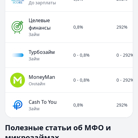
До зарплаты
Целевые
0,8%
292%
финансы
Займ
Турбозайм
0 - 0,8%
0 - 292%
Займ
MoneyMan
0 - 0,8%
0 - 292%
Онлайн
Cash To You
0,8%
292%
Займ
Полезные статьи об МФО и микрозаймах
Полезные статьи об МФО и
Раздел:
МФО и микрозаймы
. Всего статей:
8
.
микрозаймах
Займ под расписку