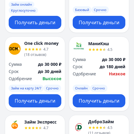
Займ онлайн
Базовый
Срочно
Круглосуточно
Получить деньги
Получить деньги
One click money
МаниКэш
4.7
4.5
(
18
отзывов
)
Сумма
до 30 000 ₽
Сумма
до 30 000 ₽
Срок
до 180 дней
Срок
до 30 дней
Одобрение
Низкое
Одобрение
Высокое
Займ на карту 24/7
Срочно
Онлайн
Срочно
Получить деньги
Получить деньги
ДоброЗайм
Займ Экспресс
4.5
4.7
(
11
отзывов
)