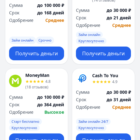
(
14
отзывов
)
Я
Я
Сумма
до 100 000 ₽
Сумма
до 30 000 ₽
Ярославль
Ярославль
Срок
до 168 дней
Срок
до 21 дней
Вся Россия
Вся Россия
Одобрение
Среднее
Одобрение
Среднее
Займ онлайн
Займ онлайн
Срочно
Круглосуточно
Получить деньги
Получить деньги
MoneyMan
Cash To You
4.8
4.9
(
18
отзывов
)
Сумма
до 30 000 ₽
Сумма
до 100 000 ₽
Срок
до 31 дней
Срок
до 364 дней
Одобрение
Среднее
Одобрение
Высокое
Старт бесплатно
Займ онлайн 24/7
Круглосуточно
Круглосуточно