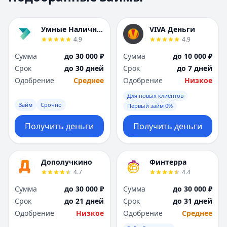
Москва
Москва
Н
Н
Умные Наличные
VIVA Деньги
Набережные Челны
Набережные Челн
4.9
4.9
Нижний Новгород
Нижний Новгород
Сумма
до 30 000 ₽
Сумма
до 10 000 ₽
Новокузнецк
Новокузнецк
Срок
до 30 дней
Срок
до 7 дней
Новосибирск
Новосибирск
Одобрение
Среднее
Одобрение
Низкое
О
О
Омск
Омск
Для новых клиентов
Займ
Срочно
Оренбург
Оренбург
Первый займ 0%
П
П
Получить деньги
Получить деньги
Пенза
Пенза
Пермь
Пермь
Р
Р
Дополучкино
Финтерра
Ростов-на-Дону
Ростов-на-Дону
4.7
4.4
Рязань
Рязань
Сумма
до 30 000 ₽
Сумма
до 30 000 ₽
С
С
Срок
до 21 дней
Срок
до 31 дней
Самара
Самара
Одобрение
Низкое
Одобрение
Среднее
Санкт-Петербург
Санкт-Петербург