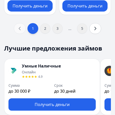
Получить деньги
Получить деньги
...
1
2
3
5
Лучшие предложения займов
Умные Наличные
Онлайн
4.9
Сумма
Срок
Сумм
до 30 000 ₽
до 30 дней
до 10
Получить деньги