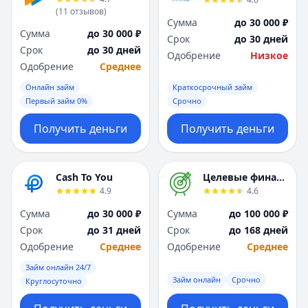
Я
Я
(
11
отзывов
)
Сумма
до 30 000 ₽
Ярославль
Ярославль
Сумма
до 30 000 ₽
Срок
до 30 дней
Вся Россия
Вся Россия
Срок
до 30 дней
Одобрение
Низкое
Одобрение
Среднее
Онлайн займ
Краткосрочный займ
Первый займ 0%
Срочно
Получить деньги
Получить деньги
Cash To You
Целевые финансы
4.9
4.6
Сумма
до 30 000 ₽
Сумма
до 100 000 ₽
Срок
до 31 дней
Срок
до 168 дней
Одобрение
Среднее
Одобрение
Среднее
Займ онлайн 24/7
Займ онлайн
Срочно
Круглосуточно