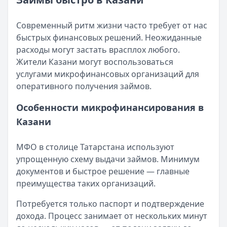
Возврат переплаты в «Займере»: актуальная инструкци
Читать статью
Кратко:
Разбираем, как вернуть переплату или ошибочно
Все статьи
Современный ритм жизни часто требует от нас
Опубликовано:
5 декабря 2025 г.
быстрых финансовых решений. Неожиданные
Категория:
МФО
расходы могут застать врасплох любого.
Читать новость
Жители Казани могут воспользоваться
Срочный микрозайм 15 000 ₽ на карту: свежая подборка
услугами микрофинансовых организаций для
Кратко:
Нужны 15 000 рублей на карту прямо сегодня? 
оперативного получения займов.
Опубликовано:
5 декабря 2025 г.
Категория:
МФО
Особенности микрофинансирования в
Читать новость
Казани
Рекордный рост доли клиентов МФО с iPhone: что стоит
Кратко:
В III квартале 2025 года владельцы iPhone офо
МФО в столице Татарстана используют
Опубликовано:
5 декабря 2025 г.
упрощенную схему выдачи займов. Минимум
Категория:
МФО
документов и быстрое решение — главные
Читать новость
преимущества таких организаций.
57 сервисов микрозаймов через Госуслуги: где быстрее
Кратко:
Авторизация через Госуслуги ускоряет оформле
Потребуется только паспорт и подтверждение
Опубликовано:
23 ноября 2025 г.
дохода. Процесс занимает от нескольких минут
Категория:
МФО