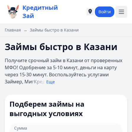
Кредитный
Войти
Города России
Города России
Зай
Популярные города
Популярные город
Москва
Москва
Главная
→
Займы быстро в Казани
Санкт-Петербург
Санкт-Петербург
Екатеринбург
Екатеринбург
Займы быстро в Казани
Казань
Казань
А
А
Получите срочный займ в Казани от проверенных
Астрахань
Астрахань
МФО! Одобрение за 5-10 минут, деньги на карту
Б
Б
через 15-30 минут. Воспользуйтесь услугами
Барнаул
Барнаул
Займер, Ми
гКред
Еще
Белгород
Белгород
Брянск
Брянск
В
В
Подберем займы на
Владивосток
Владивосток
выгодных условиях
Владимир
Владимир
Волгоград
Волгоград
Воронеж
Воронеж
Сумма