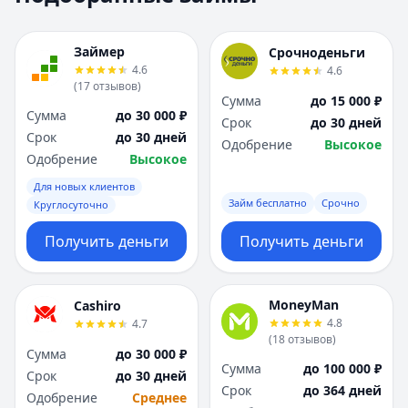
Москва
Москва
Н
Н
Займер
Срочноденьги
Набережные Челны
Набережные Челн
4.6
4.6
Нижний Новгород
Нижний Новгород
(
17
отзывов
)
Сумма
до 15 000 ₽
Новокузнецк
Новокузнецк
Сумма
до 30 000 ₽
Срок
до 30 дней
Новосибирск
Новосибирск
Срок
до 30 дней
Одобрение
Высокое
О
О
Одобрение
Высокое
Омск
Омск
Для новых клиентов
Оренбург
Оренбург
Займ бесплатно
Срочно
Круглосуточно
П
П
Пенза
Пенза
Получить деньги
Получить деньги
Пермь
Пермь
Р
Р
Ростов-на-Дону
Ростов-на-Дону
MoneyMan
Cashiro
Рязань
Рязань
4.8
4.7
(
18
отзывов
)
С
С
Сумма
до 30 000 ₽
Самара
Самара
Сумма
до 100 000 ₽
Срок
до 30 дней
Санкт-Петербург
Санкт-Петербург
Срок
до 364 дней
Одобрение
Среднее