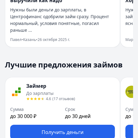
Выручили как надо
Хор
Город:
Казань
Нужны были деньги до зарплаты, в
Нужны
Дата:
27 октября 2025 г.
Центрофинанс одобрили займ сразу. Процент
займ 
Нужно было срочно закрыть покупку оформила займ без 
нормальный, условия понятные, погасил
ясная
Когда срочно нужны деньги
раньше ...
Рейтинг:
5
Павел
•
Казань
•
26 октября 2025 г.
Мария
Организация:
Бюджет
Город:
Казань
Дата:
26 октября 2025 г.
Лучшие предложения займов
Бюджет реально выручил. Мне одобрили займ за пару ми
Нормально и по делу
Рейтинг:
4
Займер
Организация:
Деньги сразу
До зарплаты
Город:
Казань
4.6
(
17
отзывов
)
Дата:
26 октября 2025 г.
Брал займ в Деньги сразу, решение вышло быстро. Услов
Сумма
Срок
Сумм
до 30 000 ₽
до 30 дней
до 15
Выручили как надо
Рейтинг:
5
Организация:
Центрофинанс
Получить деньги