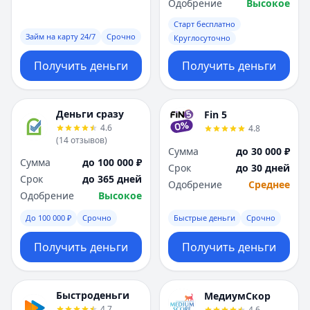
Саратов
Саратов
Одобрение
Высокое
Севастополь
Севастополь
Старт бесплатно
Сочи
Сочи
Займ на карту 24/7
Срочно
Круглосуточно
Сургут
Сургут
Получить деньги
Получить деньги
Т
Т
Тверь
Тверь
Тольятти
Тольятти
Деньги сразу
Fin 5
Томск
Томск
4.6
4.8
Тула
Тула
(
14
отзывов
)
Тюмень
Тюмень
Сумма
до 30 000 ₽
Сумма
до 100 000 ₽
У
У
Срок
до 30 дней
Срок
до 365 дней
Ульяновск
Ульяновск
Одобрение
Среднее
Одобрение
Высокое
Уфа
Уфа
Х
Х
До 100 000 ₽
Срочно
Быстрые деньги
Срочно
Хабаровск
Хабаровск
Получить деньги
Получить деньги
Ч
Ч
Чебоксары
Чебоксары
Челябинск
Челябинск
Быстроденьги
МедиумСкор
Чита
Чита
4.7
4.6