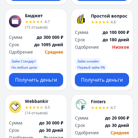
Бюджет
Простой вопрос
4.7
4.8
(
15
отзывов
)
Сумма
до 100 000 ₽
Сумма
до 300 000 ₽
Срок
до 180 дней
Срок
до 1095 дней
Одобрение
Низкое
Одобрение
Среднее
Займ Стандарт
Займ онлайн
На любые цели
Первый займ 0%
Получить деньги
Получить деньги
Webbankir
Finters
4.5
4.7
(
14
отзывов
)
Сумма
до 20 000 ₽
Сумма
до 30 000 ₽
Срок
до 30 дней
Срок
до 30 дней
Одобрение
Среднее
Одобрение
Высокое