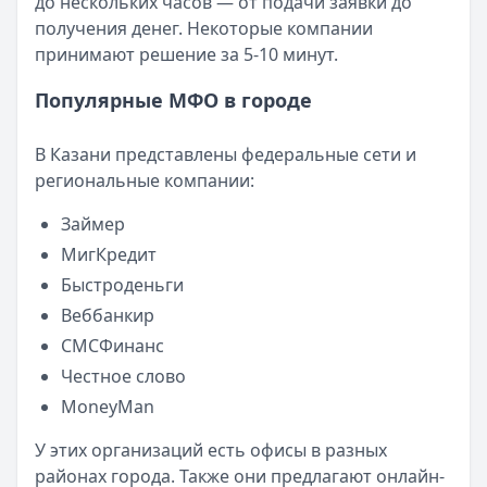
до нескольких часов — от подачи заявки до
Читать новость
получения денег. Некоторые компании
Смс о «одобренном займе» от Bigmani Ru: как действов
принимают решение за 5-10 минут.
Кратко:
Пришло СМС об одобрении займа от Bigmani Ru?
Опубликовано:
23 ноября 2025 г.
Популярные МФО в городе
Категория:
МФО
Читать новость
В Казани представлены федеральные сети и
Все новости
региональные компании:
Займер
МигКредит
Быстроденьги
Веббанкир
СМСФинанс
Честное слово
MoneyMan
У этих организаций есть офисы в разных
районах города. Также они предлагают онлайн-