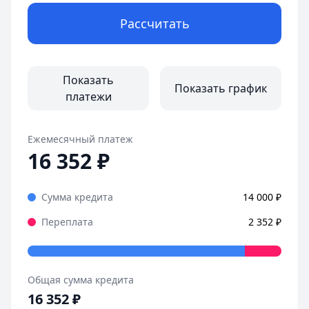
Дата:
25 октября 2025 г.
Рассчитать
Взяла займ в Joymoney за несколько минут. Деньги на к
Страницы отзывов:
Все отзывы
Показать
Показать график
платежи
Ежемесячный платеж
16 352
₽
Сумма кредита
14 000
₽
Переплата
2 352
₽
Общая сумма кредита
16 352
₽