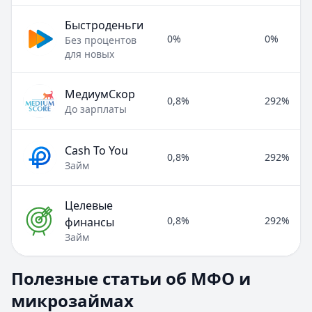
Быстроденьги
0%
0%
Без процентов
для новых
МедиумСкор
0,8%
292%
До зарплаты
Cash To You
0,8%
292%
Займ
Целевые
0,8%
292%
финансы
Займ
Полезные статьи об МФО и микрозаймах
Полезные статьи об МФО и
Раздел:
МФО и микрозаймы
. Всего статей:
8
.
микрозаймах
Займ под расписку