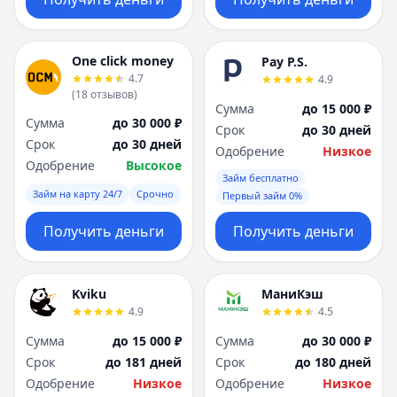
One click money
Pay P.S.
4.7
4.9
(
18
отзывов
)
Сумма
до 15 000 ₽
Сумма
до 30 000 ₽
Срок
до 30 дней
Срок
до 30 дней
Одобрение
Низкое
Одобрение
Высокое
Займ бесплатно
Займ на карту 24/7
Срочно
Первый займ 0%
Получить деньги
Получить деньги
Kviku
МаниКэш
4.9
4.5
Сумма
до 15 000 ₽
Сумма
до 30 000 ₽
Срок
до 181 дней
Срок
до 180 дней
Одобрение
Низкое
Одобрение
Низкое