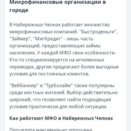
Микрофинансовые организации в
Опубликовано:
5 декабря 2025 г.
городе
Категория:
МФО
Читать новость
57 сервисов микрозаймов через Госуслуги: где быстрее
В Набережных Челнах работает множество
Кратко:
Авторизация через Госуслуги ускоряет оформле
микрофинансовых компаний. "Быстроденьги",
Опубликовано:
23 ноября 2025 г.
"Займер", "МигКредит" - лишь часть
Категория:
МФО
организаций, предоставляющих займы
Читать новость
населению. У каждой МФО свои особенности.
Смс о «одобренном займе» от Bigmani Ru: как действов
Кто-то специализируется на мгновенных
Кратко:
Пришло СМС об одобрении займа от Bigmani Ru?
переводах, другие предлагают более выгодные
Опубликовано:
23 ноября 2025 г.
условия для постоянных клиентов.
Категория:
МФО
"Веббанкир" и "Турбозайм" также популярны
Читать новость
среди местных жителей. Выбор действительно
Все новости
широкий, что позволяет найти подходящие
условия практически для любой ситуации.
Как работают МФО в Набережных Челнах
Процедура максимально упрощена.