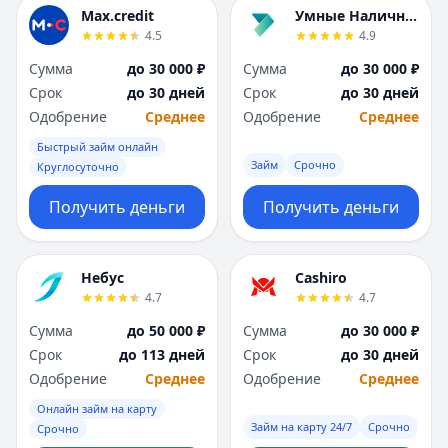
Я
Я
Max.credit
Умные Наличные
Ярославль
Ярославль
4.5
4.9
Вся Россия
Вся Россия
Сумма
до 30 000 ₽
Сумма
до 30 000 ₽
Срок
до 30 дней
Срок
до 30 дней
Одобрение
Среднее
Одобрение
Среднее
Быстрый займ онлайн
Займ
Срочно
Круглосуточно
Получить деньги
Получить деньги
Небус
Cashiro
4.7
4.7
Сумма
до 50 000 ₽
Сумма
до 30 000 ₽
Срок
до 113 дней
Срок
до 30 дней
Одобрение
Среднее
Одобрение
Среднее
Онлайн займ на карту
Займ на карту 24/7
Срочно
Срочно