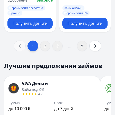
Одобрение
Высокое
Первый займ бесплатно
Займ онлайн
Срочно
Первый займ 0%
Получить деньги
Получить деньги
...
1
2
3
5
Лучшие предложения займов
VIVA Деньги
Займ под 0%
4.9
Сумма
Срок
Сумм
до 10 000 ₽
до 7 дней
до 10