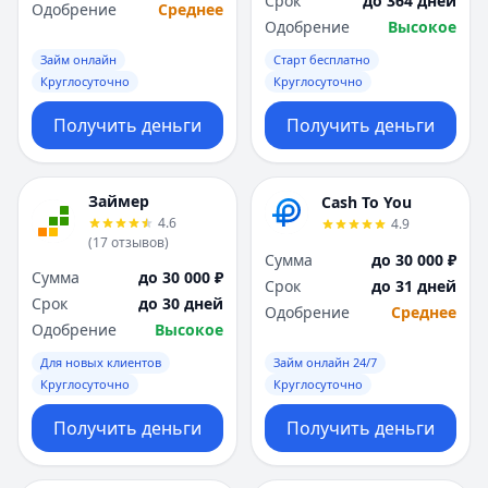
Срок
до 364 дней
Саратов
Саратов
Одобрение
Среднее
Одобрение
Высокое
Севастополь
Севастополь
Сочи
Сочи
Займ онлайн
Старт бесплатно
Сургут
Сургут
Круглосуточно
Круглосуточно
Т
Т
Получить деньги
Получить деньги
Тверь
Тверь
Тольятти
Тольятти
Томск
Томск
Займер
Cash To You
Тула
Тула
4.6
4.9
Тюмень
Тюмень
(
17
отзывов
)
Сумма
до 30 000 ₽
У
У
Сумма
до 30 000 ₽
Срок
до 31 дней
Ульяновск
Ульяновск
Срок
до 30 дней
Одобрение
Среднее
Уфа
Уфа
Одобрение
Высокое
Х
Х
Для новых клиентов
Займ онлайн 24/7
Хабаровск
Хабаровск
Круглосуточно
Круглосуточно
Ч
Ч
Чебоксары
Чебоксары
Получить деньги
Получить деньги
Челябинск
Челябинск
Чита
Чита