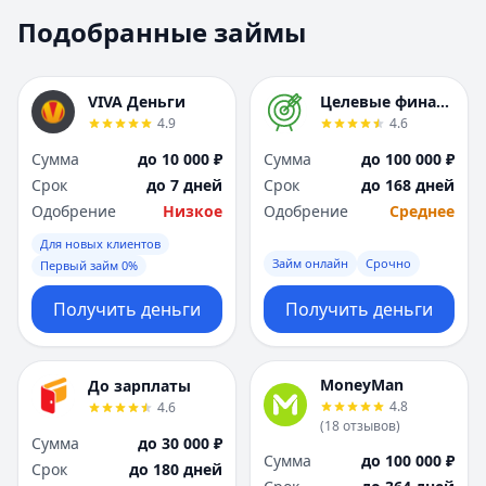
Москва
Москва
Подобранные займы
Н
Н
Набережные Челны
Набережные Челн
Нижний Новгород
Нижний Новгород
VIVA Деньги
Целевые финансы
Новокузнецк
Новокузнецк
4.9
4.6
Новосибирск
Новосибирск
Сумма
до 10 000 ₽
Сумма
до 100 000 ₽
О
О
Срок
до 7 дней
Срок
до 168 дней
Омск
Омск
Одобрение
Низкое
Одобрение
Среднее
Оренбург
Оренбург
Для новых клиентов
П
П
Займ онлайн
Срочно
Первый займ 0%
Пенза
Пенза
Пермь
Пермь
Получить деньги
Получить деньги
Р
Р
Ростов-на-Дону
Ростов-на-Дону
Рязань
Рязань
MoneyMan
До зарплаты
4.8
4.6
С
С
(
18
отзывов
)
Самара
Самара
Сумма
до 30 000 ₽
Сумма
до 100 000 ₽
Санкт-Петербург
Санкт-Петербург
Срок
до 180 дней