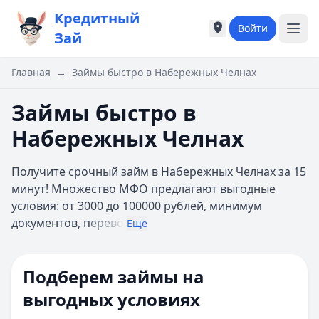
Кредитный
Войти
Города России
Города России
Зай
Популярные города
Популярные город
Москва
Москва
Главная
→
Займы быстро в Набережных Челнах
Санкт-Петербург
Санкт-Петербург
Екатеринбург
Екатеринбург
Займы быстро в
Казань
Казань
Набережных Челнах
А
А
Астрахань
Астрахань
Получите срочный займ в Набережных Челнах за 15
Б
Б
минут! Множество МФО предлагают выгодные
Барнаул
Барнаул
условия: от 3000 до 100000 рублей, минимум
Белгород
Белгород
документов, п
ерево
Брянск
Брянск
Еще
В
В
Владивосток
Владивосток
Подберем займы на
Владимир
Владимир
Волгоград
Волгоград
выгодных условиях
Воронеж
Воронеж