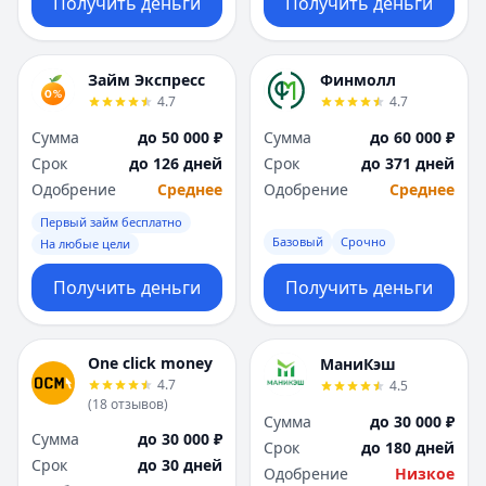
Получить деньги
Получить деньги
Займ Экспресс
Финмолл
4.7
4.7
Сумма
до 50 000 ₽
Сумма
до 60 000 ₽
Срок
до 126 дней
Срок
до 371 дней
Одобрение
Среднее
Одобрение
Среднее
Первый займ бесплатно
Базовый
Срочно
На любые цели
Получить деньги
Получить деньги
One click money
МаниКэш
4.7
4.5
(
18
отзывов
)
Сумма
до 30 000 ₽
Сумма
до 30 000 ₽
Срок
до 180 дней
Срок
до 30 дней
Одобрение
Низкое