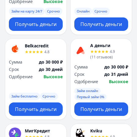
Одобрение
Высокое
Займ на карту 24/7
Срочно
Онлайн
Срочно
Получить деньги
Получить деньги
А деньги
Belkacredit
4.9
4.8
(
11
отзывов
)
Сумма
до 30 000 ₽
Сумма
до 30 000 ₽
Срок
до 30 дней
Срок
до 31 дней
Одобрение
Высокое
Одобрение
Высокое
Займ онлайн
Займ бесплатно
Срочно
Первый займ 0%
Получить деньги
Получить деньги
МигКредит
Kviku
4.8
4.9