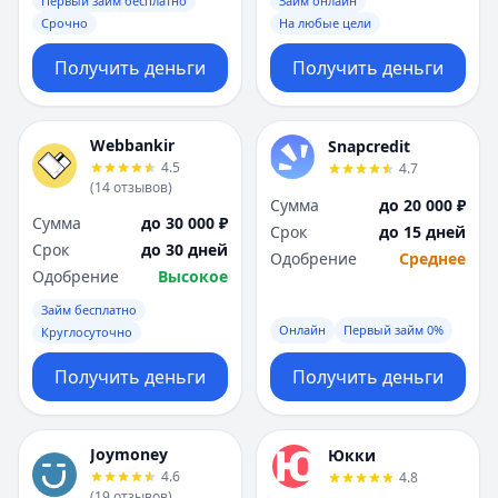
Первый займ бесплатно
Займ онлайн
Срочно
На любые цели
Получить деньги
Получить деньги
Webbankir
Snapcredit
4.5
4.7
(
14
отзывов
)
Сумма
до 20 000 ₽
Сумма
до 30 000 ₽
Срок
до 15 дней
Срок
до 30 дней
Одобрение
Среднее
Одобрение
Высокое
Займ бесплатно
Онлайн
Первый займ 0%
Круглосуточно
Получить деньги
Получить деньги
Joymoney
Юкки
4.6
4.8
(
19
отзывов
)