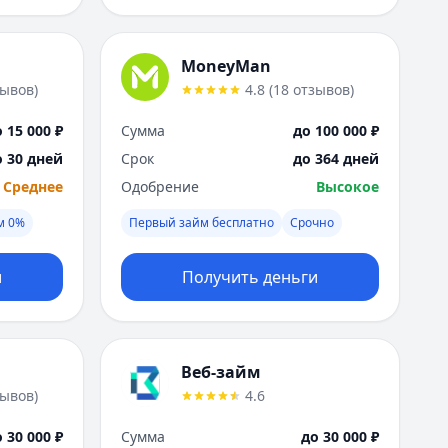
MoneyMan
зывов
)
4.8
(
18
отзывов
)
 15 000 ₽
Сумма
до 100 000 ₽
о 30 дней
Срок
до 364 дней
Среднее
Одобрение
Высокое
м 0%
Первый займ бесплатно
Срочно
и
Получить деньги
Веб-займ
зывов
)
4.6
 30 000 ₽
Сумма
до 30 000 ₽