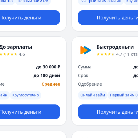
платно
Первый займ 0%
Быстрый займ онлайн
Кругл
Получить деньги
Получить деньг
До зарплаты
Быстроденьги
4.6
4.7
(
11
от
до 30 000 ₽
Сумма
до
до 180 дней
Срок
д
ие
Среднее
Одобрение
лайн
Круглосуточно
Онлайн займ
Первый займ 
Получить деньги
Получить деньг