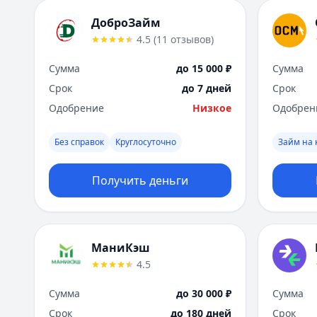
ДоброЗайм
4.5
(
11
отзывов
)
Сумма
до 15 000 ₽
Сумма
Срок
до 7 дней
Срок
Одобрение
Низкое
Одобрен
Без справок
Круглосуточно
Займ на 
Получить деньги
МаниКэш
4.5
Сумма
до 30 000 ₽
Сумма
Срок
до 180 дней
Срок