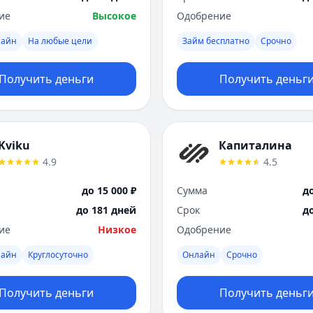
ие
Высокое
Одобрение
лайн
На любые цели
Займ бесплатно
Срочно
Получить деньги
Получить деньг
Kviku
Капиталина
4.9
4.5
до 15 000 ₽
Сумма
до
до 181 дней
Срок
д
ие
Низкое
Одобрение
лайн
Круглосуточно
Онлайн
Срочно
Получить деньги
Получить деньг