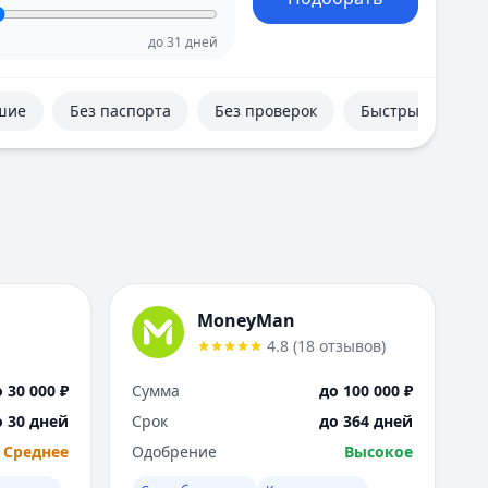
Е
Екатеринбург
до
31
дней
И
Иваново
шие
Без паспорта
Без проверок
Быстрые
Ижевск
Иркутск
К
Казань
Калининград
Кемерово
Киров
Краснодар
MoneyMan
Красноярск
4.8
(
18
отзывов
)
Курск
Л
 30 000 ₽
Сумма
до 100 000 ₽
Липецк
о 30 дней
Срок
до 364 дней
М
Среднее
Одобрение
Высокое
Магнитогорск
Махачкала