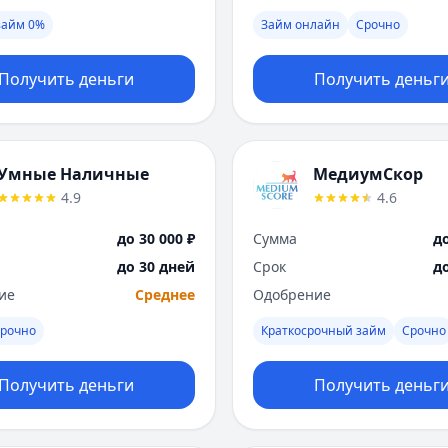
займ 0%
Займ онлайн
Срочно
Получить деньги
Получить деньг
Умные Наличные
МедиумСкор
4.9
4.6
до 30 000 ₽
Сумма
до
до 30 дней
Срок
д
ие
Среднее
Одобрение
рочно
Краткосрочный займ
Срочно
Получить деньги
Получить деньг