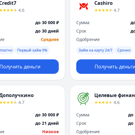
Credit7
Cashiro
4.6
4.7
до 30 000 ₽
Сумма
до
до 30 дней
Срок
д
ие
Среднее
Одобрение
платно
Первый займ 0%
Займ на карту 24/7
Срочно
Получить деньги
Получить деньг
Дополучкино
Целевые фина
4.7
4.6
до 30 000 ₽
Сумма
до 
до 21 дней
Срок
до
ие
Низкое
Одобрение