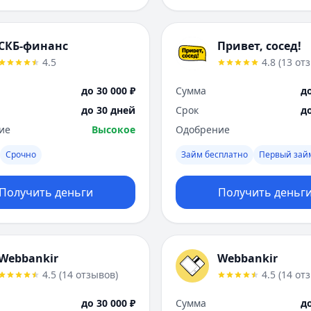
СКБ-финанс
Привет, сосед!
4.5
4.8
(
13
от
до 30 000 ₽
Сумма
до
до 30 дней
Срок
д
ие
Высокое
Одобрение
Срочно
Займ бесплатно
Первый зай
Получить деньги
Получить деньг
Webbankir
Webbankir
4.5
(
14
отзывов
)
4.5
(
14
от
до 30 000 ₽
Сумма
до