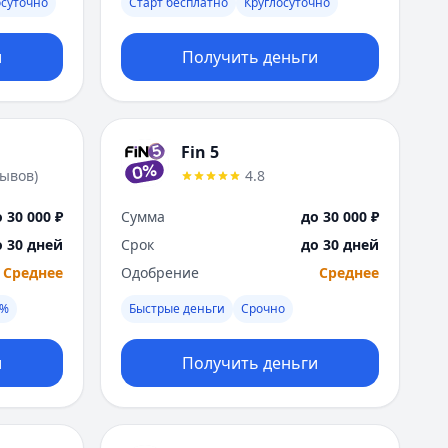
осуточно
Старт бесплатно
Круглосуточно
Москва
Н
и
Получить деньги
Набережные Челны
Нижний Новгород
Новокузнецк
Новосибирск
Fin 5
О
зывов
)
4.8
Омск
Оренбург
 30 000 ₽
Сумма
до 30 000 ₽
П
о 30 дней
Срок
до 30 дней
Пенза
Среднее
Одобрение
Среднее
Пермь
Р
0%
Быстрые деньги
Срочно
Ростов-на-Дону
Рязань
и
Получить деньги
С
Самара
Санкт-Петербург