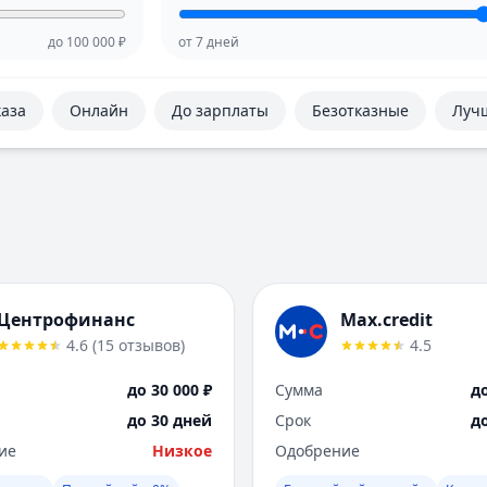
до
100 000
₽
от
7
дней
каза
Онлайн
До зарплаты
Безотказные
Луч
Центрофинанс
Max.credit
4.6
(
15
отзывов
)
4.5
до 30 000 ₽
Сумма
до
до 30 дней
Срок
д
ие
Низкое
Одобрение