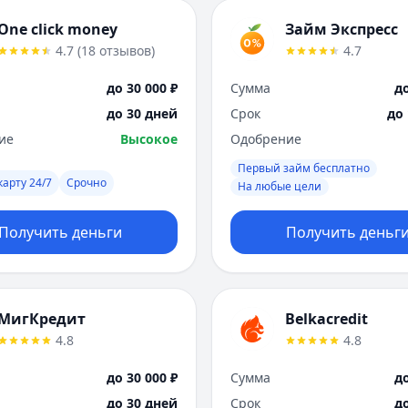
One click money
Займ Экспресс
4.7
(
18
отзывов
)
4.7
до 30 000 ₽
Сумма
до
до 30 дней
Срок
до
ие
Высокое
Одобрение
Первый займ бесплатно
карту 24/7
Срочно
На любые цели
Получить деньги
Получить деньг
МигКредит
Belkacredit
4.8
4.8
до 30 000 ₽
Сумма
до
до 30 дней
Срок
д