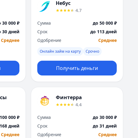
Саратов
Небус
Севастополь
4.7
Сочи
 30 000 ₽
Сумма
до 50 000 ₽
Сургут
Т
о 30 дней
Срок
до 113 дней
Тверь
Среднее
Одобрение
Среднее
Тольятти
Онлайн займ на карту
Срочно
Томск
Тула
Тюмень
и
Получить деньги
У
Ульяновск
Уфа
нсы
Финтерра
Х
Хабаровск
4.4
Ч
100 000 ₽
Сумма
до 30 000 ₽
Чебоксары
 168 дней
Срок
до 31 дней
Челябинск
Чита
Среднее
Одобрение
Среднее