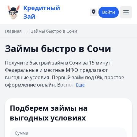
Кредитный
Войти
Города России
Города России
Зай
Популярные города
Популярные город
Москва
Москва
Главная
→
Займы быстро в Сочи
Санкт-Петербург
Санкт-Петербург
Екатеринбург
Екатеринбург
Займы быстро в Сочи
Казань
Казань
А
А
Получите быстрый займ в Сочи за 15 минут!
Астрахань
Астрахань
Федеральные и местные МФО предлагают
Б
Б
выгодные условия. Первый займ под 0%, простое
Барнаул
Барнаул
оформление онлайн. В
оспол
Еще
Белгород
Белгород
Брянск
Брянск
В
В
Подберем займы на
Владивосток
Владивосток
выгодных условиях
Владимир
Владимир
Волгоград
Волгоград
Воронеж
Воронеж
Сумма