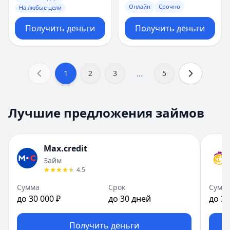
Онлайн
Срочно
На любые цели
Получить деньги
Получить деньги
...
1
2
3
5
Лучшие предложения займов
Max.credit
Займ
4.5
Сумма
Срок
Сумм
до 30 000 ₽
до 30 дней
до 30
Получить деньги