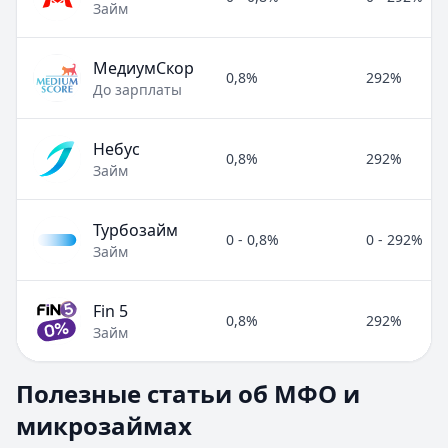
Займ
МедиумСкор
0,8%
292%
До зарплаты
Небус
0,8%
292%
Займ
Турбозайм
0 - 0,8%
0 - 292%
Займ
Fin 5
0,8%
292%
Займ
Полезные статьи об МФО и микрозаймах
Полезные статьи об МФО и
Раздел:
МФО и микрозаймы
. Всего статей:
8
.
микрозаймах
Займ под расписку
Кратко:
Нужны деньги срочно? Рассмотрите займ под рас