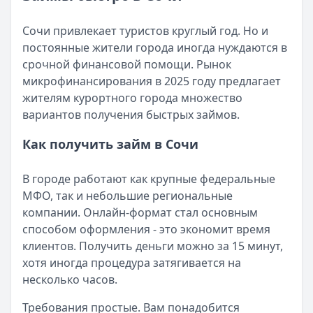
Читать статью
Кратко:
Разбираем, как вернуть переплату или ошибочно
Все статьи
Сочи привлекает туристов круглый год. Но и
Опубликовано:
5 декабря 2025 г.
постоянные жители города иногда нуждаются в
Категория:
МФО
срочной финансовой помощи. Рынок
Читать новость
микрофинансирования в 2025 году предлагает
Срочный микрозайм 15 000 ₽ на карту: свежая подборка
жителям курортного города множество
Кратко:
Нужны 15 000 рублей на карту прямо сегодня? 
вариантов получения быстрых займов.
Опубликовано:
5 декабря 2025 г.
Категория:
МФО
Как получить займ в Сочи
Читать новость
Рекордный рост доли клиентов МФО с iPhone: что стоит
В городе работают как крупные федеральные
Кратко:
В III квартале 2025 года владельцы iPhone офо
МФО, так и небольшие региональные
Опубликовано:
5 декабря 2025 г.
компании. Онлайн-формат стал основным
Категория:
МФО
способом оформления - это экономит время
Читать новость
клиентов. Получить деньги можно за 15 минут,
57 сервисов микрозаймов через Госуслуги: где быстрее
хотя иногда процедура затягивается на
Кратко:
Авторизация через Госуслуги ускоряет оформле
несколько часов.
Опубликовано:
23 ноября 2025 г.
Категория:
МФО
Требования простые. Вам понадобится