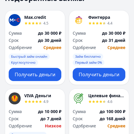
Москва
Москва
Н
Н
Max.credit
Финтерра
Набережные Челны
Набережные Челн
4.5
4.4
Нижний Новгород
Нижний Новгород
Сумма
до 30 000 ₽
Сумма
до 30 000 ₽
Новокузнецк
Новокузнецк
Срок
до 30 дней
Срок
до 31 дней
Новосибирск
Новосибирск
Одобрение
Среднее
Одобрение
Среднее
О
О
Омск
Омск
Быстрый займ онлайн
Займ бесплатно
Оренбург
Оренбург
Круглосуточно
Первый займ 0%
П
П
Получить деньги
Получить деньги
Пенза
Пенза
Пермь
Пермь
Р
Р
VIVA Деньги
Целевые финансы
Ростов-на-Дону
Ростов-на-Дону
4.9
4.6
Рязань
Рязань
Сумма
до 10 000 ₽
Сумма
до 100 000 ₽
С
С
Срок
до 7 дней
Срок
до 168 дней
Самара
Самара
Одобрение
Низкое
Одобрение
Среднее
Санкт-Петербург
Санкт-Петербург