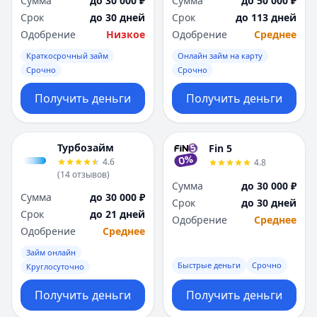
Сумма
до 30 000 ₽
Сумма
до 50 000 ₽
Я
Я
Срок
до 30 дней
Срок
до 113 дней
Ярославль
Ярославль
Одобрение
Низкое
Одобрение
Среднее
Вся Россия
Вся Россия
Краткосрочный займ
Онлайн займ на карту
Срочно
Срочно
Получить деньги
Получить деньги
Турбозайм
Fin 5
4.6
4.8
(
14
отзывов
)
Сумма
до 30 000 ₽
Сумма
до 30 000 ₽
Срок
до 30 дней
Срок
до 21 дней
Одобрение
Среднее
Одобрение
Среднее
Займ онлайн
Быстрые деньги
Срочно
Круглосуточно
Получить деньги
Получить деньги