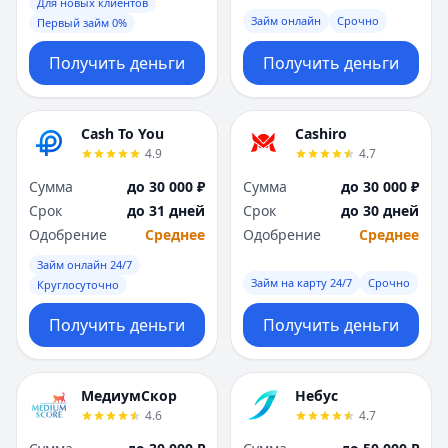
Саратов
Саратов
Для новых клиентов
Займ онлайн
Срочно
Первый займ 0%
Севастополь
Севастополь
Сочи
Сочи
Получить деньги
Получить деньги
Сургут
Сургут
Т
Т
Тверь
Тверь
Cash To You
Cashiro
Тольятти
Тольятти
4.9
4.7
Томск
Томск
Сумма
до 30 000 ₽
Сумма
до 30 000 ₽
Тула
Тула
Срок
до 31 дней
Срок
до 30 дней
Тюмень
Тюмень
Одобрение
Среднее
Одобрение
Среднее
У
У
Ульяновск
Ульяновск
Займ онлайн 24/7
Займ на карту 24/7
Срочно
Круглосуточно
Уфа
Уфа
Х
Х
Получить деньги
Получить деньги
Хабаровск
Хабаровск
Ч
Ч
Чебоксары
Чебоксары
МедиумСкор
Небус
Челябинск
Челябинск
4.6
4.7
Чита
Чита