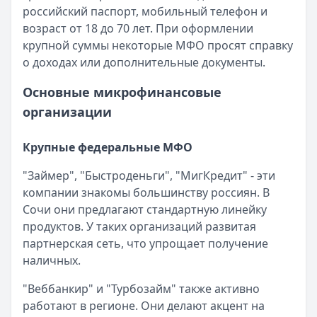
Читать новость
российский паспорт, мобильный телефон и
Смс о «одобренном займе» от Bigmani Ru: как действов
возраст от 18 до 70 лет. При оформлении
Кратко:
Пришло СМС об одобрении займа от Bigmani Ru?
крупной суммы некоторые МФО просят справку
Опубликовано:
23 ноября 2025 г.
о доходах или дополнительные документы.
Категория:
МФО
Читать новость
Основные микрофинансовые
Все новости
организации
Крупные федеральные МФО
"Займер", "Быстроденьги", "МигКредит" - эти
компании знакомы большинству россиян. В
Сочи они предлагают стандартную линейку
продуктов. У таких организаций развитая
партнерская сеть, что упрощает получение
наличных.
"Веббанкир" и "Турбозайм" также активно
работают в регионе. Они делают акцент на