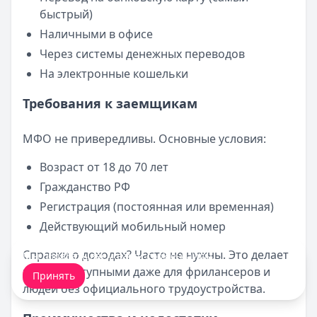
быстрый)
Наличными в офисе
Через системы денежных переводов
На электронные кошельки
Требования к заемщикам
МФО не привередливы. Основные условия:
Возраст от 18 до 70 лет
Гражданство РФ
Регистрация (постоянная или временная)
Действующий мобильный номер
Справки о доходах? Часто не нужны. Это делает
Мы обрабатываем ваши
cookie-файлы
.
займы доступными даже для фрилансеров и
Принять
людей без официального трудоустройства.