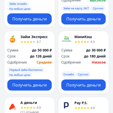
Одобрение
Высокое
Займ онлайн
Займ на карту 24/7
Срочно
На любые цели
Получить деньги
Получить деньги
Займ Экспресс
МаниКэш
4.7
4.5
Сумма
до 50 000 ₽
Сумма
до 30 000 ₽
Срок
до 126 дней
Срок
до 180 дней
Одобрение
Среднее
Одобрение
Низкое
Первый займ бесплатно
Онлайн
Срочно
На любые цели
Получить деньги
Получить деньги
А деньги
Pay P.S.
4.9
4.9
(
11
отзывов
)