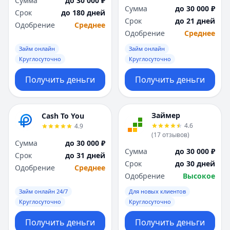
Сумма
до 30 000 ₽
Я
Я
Сумма
до 30 000 ₽
Срок
до 180 дней
Ярославль
Ярославль
Срок
до 21 дней
Одобрение
Среднее
Вся Россия
Вся Россия
Одобрение
Среднее
Займ онлайн
Займ онлайн
Круглосуточно
Круглосуточно
Получить деньги
Получить деньги
Займер
Cash To You
4.6
4.9
(
17
отзывов
)
Сумма
до 30 000 ₽
Сумма
до 30 000 ₽
Срок
до 31 дней
Срок
до 30 дней
Одобрение
Среднее
Одобрение
Высокое
Займ онлайн 24/7
Для новых клиентов
Круглосуточно
Круглосуточно
Получить деньги
Получить деньги