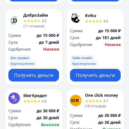
ДоброЗайм
Kviku
4.5
4.9
(
11
отзывов
)
Сумма
до 15 000 ₽
Сумма
до 15 000 ₽
Срок
до 181 дней
Срок
до 7 дней
Одобрение
Низкое
Одобрение
Низкое
Без справок
Займ онлайн
Круглосуточно
Круглосуточно
Получить деньги
Получить деньги
One click money
МигКредит
4.7
4.8
(
18
отзывов
)
Сумма
до 30 000 ₽
Сумма
до 30 000 ₽
Срок
до 30 дней
Срок
до 30 дней
Одобрение
Высокое