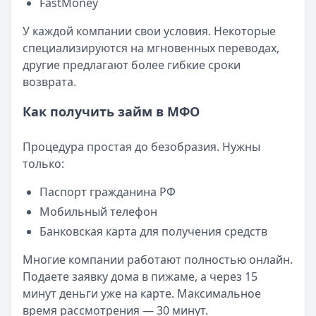
FastMoney
Кратко:
Пришло СМС об одобрении займа от Bigmani Ru?
Опубликовано:
23 ноября 2025 г.
У каждой компании свои условия. Некоторые
Категория:
МФО
специализируются на мгновенных переводах,
Читать новость
другие предлагают более гибкие сроки
Все новости
возврата.
Как получить займ в МФО
Процедура простая до безобразия. Нужны
только:
Паспорт гражданина РФ
Мобильный телефон
Банковская карта для получения средств
Многие компании работают полностью онлайн.
Подаете заявку дома в пижаме, а через 15
минут деньги уже на карте. Максимальное
время рассмотрения — 30 минут.