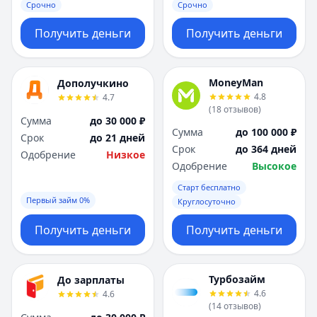
Саратов
Саратов
Срочно
Срочно
Севастополь
Севастополь
Получить деньги
Получить деньги
Сочи
Сочи
Сургут
Сургут
Т
Т
MoneyMan
Дополучкино
Тверь
Тверь
4.8
4.7
Тольятти
Тольятти
(
18
отзывов
)
Томск
Томск
Сумма
до 30 000 ₽
Сумма
до 100 000 ₽
Тула
Тула
Срок
до 21 дней
Срок
до 364 дней
Тюмень
Тюмень
Одобрение
Низкое
Одобрение
Высокое
У
У
Ульяновск
Ульяновск
Старт бесплатно
Первый займ 0%
Круглосуточно
Уфа
Уфа
Х
Х
Получить деньги
Получить деньги
Хабаровск
Хабаровск
Ч
Ч
Чебоксары
Чебоксары
Турбозайм
До зарплаты
Челябинск
Челябинск
4.6
4.6
Чита
Чита
(
14
отзывов
)