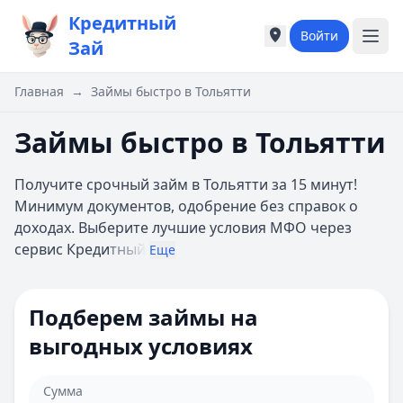
Кредитный
Войти
Города России
Города России
Зай
Популярные города
Популярные город
Москва
Москва
Главная
→
Займы быстро в Тольятти
Санкт-Петербург
Санкт-Петербург
Екатеринбург
Екатеринбург
Займы быстро в Тольятти
Казань
Казань
А
А
Получите срочный займ в Тольятти за 15 минут!
Астрахань
Астрахань
Минимум документов, одобрение без справок о
Б
Б
доходах. Выберите лучшие условия МФО через
Барнаул
Барнаул
сервис Креди
тный
Еще
Белгород
Белгород
Брянск
Брянск
В
В
Подберем займы на
Владивосток
Владивосток
выгодных условиях
Владимир
Владимир
Волгоград
Волгоград
Воронеж
Воронеж
Сумма