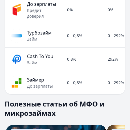
До зарплаты
0%
0%
Кредит
доверия
Турбозайм
0 - 0,8%
0 - 292%
Займ
Cash To You
0,8%
292%
Займ
Займер
0 - 0,8%
0 - 292%
До зарплаты
Полезные статьи об МФО и микрозаймах
Полезные статьи об МФО и
Раздел:
МФО и микрозаймы
. Всего статей:
8
.
микрозаймах
Займ под расписку
Кратко:
Нужны деньги срочно? Рассмотрите займ под рас
Опубликовано:
17 ноября 2025 г.
Перейти к статье:
Займ под расписку
Перейти к