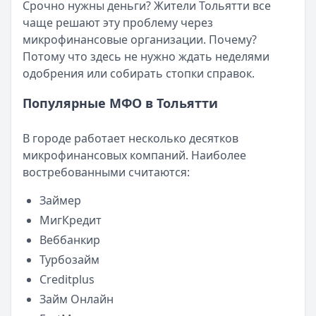
Все статьи
Срочно нужны деньги? Жители Тольятти все
Опубликовано:
5 декабря 2025 г.
чаще решают эту проблему через
Категория:
МФО
микрофинансовые организации. Почему?
Читать новость
Потому что здесь не нужно ждать неделями
Срочный микрозайм 15 000 ₽ на карту: свежая подборка
одобрения или собирать стопки справок.
Кратко:
Нужны 15 000 рублей на карту прямо сегодня? 
Опубликовано:
5 декабря 2025 г.
Популярные МФО в Тольятти
Категория:
МФО
Читать новость
В городе работает несколько десятков
Рекордный рост доли клиентов МФО с iPhone: что стоит
микрофинансовых компаний. Наиболее
Кратко:
В III квартале 2025 года владельцы iPhone офо
востребованными считаются:
Опубликовано:
5 декабря 2025 г.
Категория:
МФО
Займер
Читать новость
МигКредит
57 сервисов микрозаймов через Госуслуги: где быстрее
Веббанкир
Кратко:
Авторизация через Госуслуги ускоряет оформле
Турбозайм
Опубликовано:
23 ноября 2025 г.
Категория:
МФО
Creditplus
Читать новость
Займ Онлайн
Смс о «одобренном займе» от Bigmani Ru: как действов