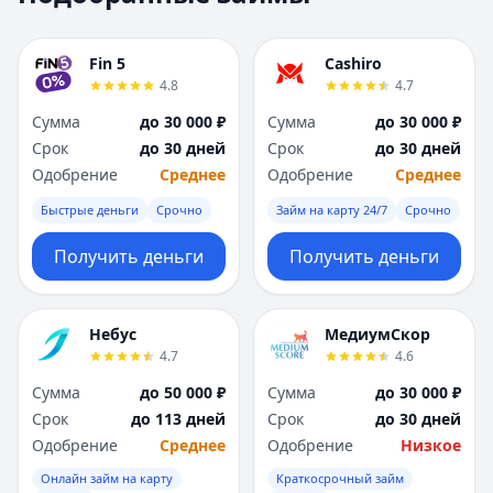
Москва
Москва
Н
Н
Fin 5
Cashiro
Набережные Челны
Набережные Челн
4.8
4.7
Нижний Новгород
Нижний Новгород
Сумма
до 30 000 ₽
Сумма
до 30 000 ₽
Новокузнецк
Новокузнецк
Срок
до 30 дней
Срок
до 30 дней
Новосибирск
Новосибирск
Одобрение
Среднее
Одобрение
Среднее
О
О
Омск
Омск
Быстрые деньги
Срочно
Займ на карту 24/7
Срочно
Оренбург
Оренбург
Получить деньги
Получить деньги
П
П
Пенза
Пенза
Пермь
Пермь
Небус
МедиумСкор
Р
Р
4.7
4.6
Ростов-на-Дону
Ростов-на-Дону
Рязань
Рязань
Сумма
до 50 000 ₽
Сумма
до 30 000 ₽
С
С
Срок
до 113 дней
Срок
до 30 дней
Самара
Самара
Одобрение
Среднее
Одобрение
Низкое
Санкт-Петербург
Санкт-Петербург
Онлайн займ на карту
Краткосрочный займ