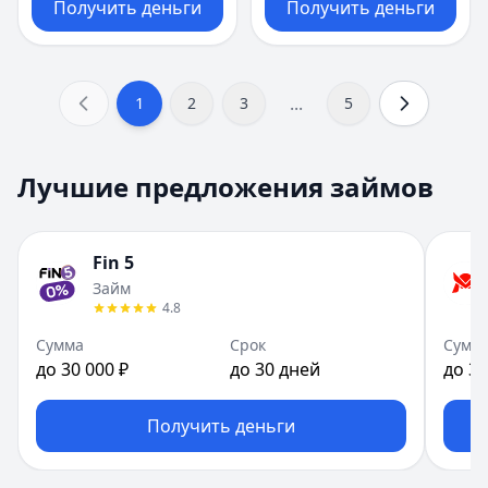
Получить деньги
Получить деньги
...
1
2
3
5
Лучшие предложения займов
Fin 5
Займ
4.8
Сумма
Срок
Сумм
до 30 000 ₽
до 30 дней
до 30
Получить деньги