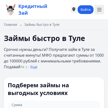
Кредитный
Войти
Города России
Города России
Зай
Популярные города
Популярные город
Москва
Москва
Главная
→
Займы быстро в Туле
Санкт-Петербург
Санкт-Петербург
Екатеринбург
Екатеринбург
Займы быстро в Туле
Казань
Казань
А
А
Срочно нужны деньги? Получите займ в Туле за
Астрахань
Астрахань
считанные минуты! МФО предлагают суммы от 1000
Б
Б
до 100000 рублей с минимальными требованиями.
Барнаул
Барнаул
Подавай
те за
Еще
Белгород
Белгород
Брянск
Брянск
В
В
Подберем займы на
Владивосток
Владивосток
выгодных условиях
Владимир
Владимир
Волгоград
Волгоград
Воронеж
Воронеж
Сумма