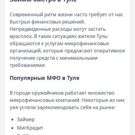
Возврат переплаты в «Займере»: актуальная инструкци
Читать статью
Кратко:
Разбираем, как вернуть переплату или ошибочно
Все статьи
Современный ритм жизни часто требует от нас
Опубликовано:
5 декабря 2025 г.
быстрых финансовых решений.
Категория:
МФО
Непредвиденные расходы могут застать
Читать новость
врасплох. В таких ситуациях жители Тулы
Срочный микрозайм 15 000 ₽ на карту: свежая подборка
обращаются к услугам микрофинансовых
Кратко:
Нужны 15 000 рублей на карту прямо сегодня? 
организаций, которые предлагают оперативное
Опубликовано:
5 декабря 2025 г.
получение средств с минимальными
Категория:
МФО
требованиями.
Читать новость
Рекордный рост доли клиентов МФО с iPhone: что стоит
Популярные МФО в Туле
Кратко:
В III квартале 2025 года владельцы iPhone офо
Опубликовано:
5 декабря 2025 г.
В городе оружейников работает множество
Категория:
МФО
микрофинансовых компаний. Некоторые из них
Читать новость
уже успели зарекомендовать себя на рынке:
57 сервисов микрозаймов через Госуслуги: где быстрее
Кратко:
Авторизация через Госуслуги ускоряет оформле
Займер
Опубликовано:
23 ноября 2025 г.
МигКредит
Категория:
МФО