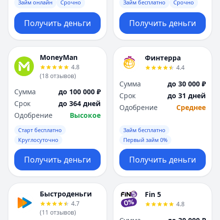
Саратов
Саратов
Займ онлайн
Срочно
Займ бесплатно
Срочно
Севастополь
Севастополь
Получить деньги
Получить деньги
Сочи
Сочи
Сургут
Сургут
Т
Т
MoneyMan
Финтерра
Тверь
Тверь
4.8
4.4
Тольятти
Тольятти
(
18
отзывов
)
Томск
Томск
Сумма
до 30 000 ₽
Сумма
до 100 000 ₽
Тула
Тула
Срок
до 31 дней
Срок
до 364 дней
Тюмень
Тюмень
Одобрение
Среднее
Одобрение
Высокое
У
У
Ульяновск
Ульяновск
Старт бесплатно
Займ бесплатно
Круглосуточно
Первый займ 0%
Уфа
Уфа
Х
Х
Получить деньги
Получить деньги
Хабаровск
Хабаровск
Ч
Ч
Чебоксары
Чебоксары
Быстроденьги
Fin 5
Челябинск
Челябинск
4.7
4.8
Чита
Чита
(
11
отзывов
)