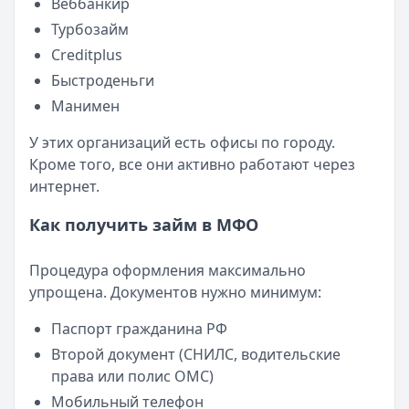
Веббанкир
Читать новость
Турбозайм
Смс о «одобренном займе» от Bigmani Ru: как действов
Кратко:
Пришло СМС об одобрении займа от Bigmani Ru?
Creditplus
Опубликовано:
23 ноября 2025 г.
Быстроденьги
Категория:
МФО
Манимен
Читать новость
Все новости
У этих организаций есть офисы по городу.
Кроме того, все они активно работают через
интернет.
Как получить займ в МФО
Процедура оформления максимально
упрощена. Документов нужно минимум:
Паспорт гражданина РФ
Второй документ (СНИЛС, водительские
права или полис ОМС)
Мобильный телефон