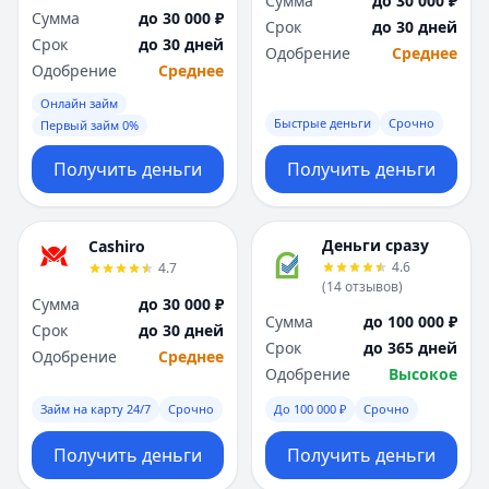
Сумма
до 30 000 ₽
Я
Я
Сумма
до 30 000 ₽
Срок
до 30 дней
Ярославль
Ярославль
Срок
до 30 дней
Одобрение
Среднее
Вся Россия
Вся Россия
Одобрение
Среднее
Онлайн займ
Быстрые деньги
Срочно
Первый займ 0%
Получить деньги
Получить деньги
Деньги сразу
Cashiro
4.6
4.7
(
14
отзывов
)
Сумма
до 30 000 ₽
Сумма
до 100 000 ₽
Срок
до 30 дней
Срок
до 365 дней
Одобрение
Среднее
Одобрение
Высокое
Займ на карту 24/7
Срочно
До 100 000 ₽
Срочно
Получить деньги
Получить деньги