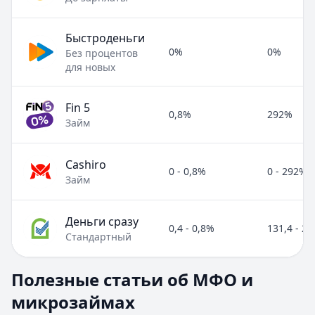
Быстроденьги
0%
0%
Без процентов
для новых
Fin 5
0,8%
292%
Займ
Cashiro
0 - 0,8%
0 - 292%
Займ
Деньги сразу
0,4 - 0,8%
131,4 - 2
Стандартный
Полезные статьи об МФО и микрозаймах
Полезные статьи об МФО и
Раздел:
МФО и микрозаймы
. Всего статей:
8
.
микрозаймах
Займ под расписку