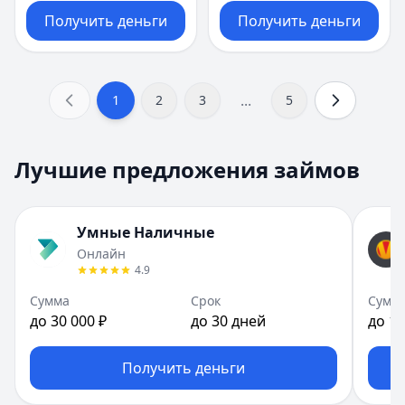
Получить деньги
Получить деньги
...
1
2
3
5
Лучшие предложения займов
Умные Наличные
Онлайн
4.9
Сумма
Срок
Сумм
до 30 000 ₽
до 30 дней
до 10
Получить деньги