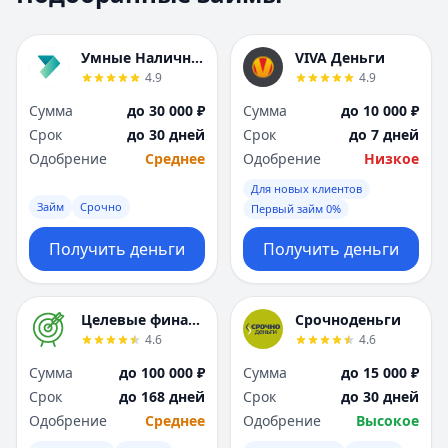
Москва
Москва
Н
Н
Умные Наличные
VIVA Деньги
Набережные Челны
Набережные Челн
4.9
4.9
Нижний Новгород
Нижний Новгород
Сумма
до 30 000 ₽
Сумма
до 10 000 ₽
Новокузнецк
Новокузнецк
Срок
до 30 дней
Срок
до 7 дней
Новосибирск
Новосибирск
Одобрение
Среднее
Одобрение
Низкое
О
О
Омск
Омск
Для новых клиентов
Займ
Срочно
Оренбург
Оренбург
Первый займ 0%
П
П
Получить деньги
Получить деньги
Пенза
Пенза
Пермь
Пермь
Р
Р
Целевые финансы
Срочноденьги
Ростов-на-Дону
Ростов-на-Дону
4.6
4.6
Рязань
Рязань
Сумма
до 100 000 ₽
Сумма
до 15 000 ₽
С
С
Срок
до 168 дней
Срок
до 30 дней
Самара
Самара
Одобрение
Среднее
Одобрение
Высокое
Санкт-Петербург
Санкт-Петербург