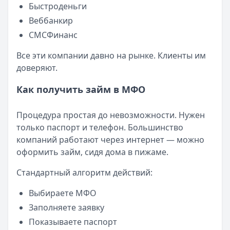
Смс о «одобренном займе» от Bigmani Ru: как действов
Быстроденьги
Кратко:
Пришло СМС об одобрении займа от Bigmani Ru?
Веббанкир
Опубликовано:
23 ноября 2025 г.
СМСФинанс
Категория:
МФО
Читать новость
Все эти компании давно на рынке. Клиенты им
Все новости
доверяют.
Как получить займ в МФО
Процедура простая до невозможности. Нужен
только паспорт и телефон. Большинство
компаний работают через интернет — можно
оформить займ, сидя дома в пижаме.
Стандартный алгоритм действий:
Выбираете МФО
Заполняете заявку
Показываете паспорт