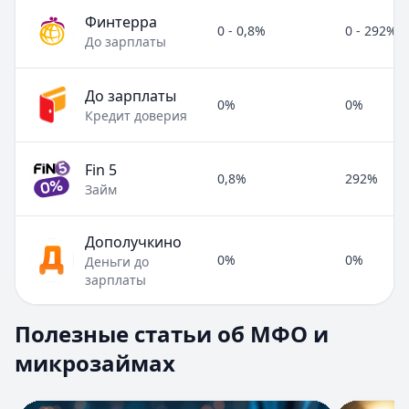
Финтерра
0 - 0,8%
0 - 292%
До зарплаты
До зарплаты
0%
0%
Кредит доверия
Fin 5
0,8%
292%
Займ
Дополучкино
0%
0%
Деньги до
зарплаты
Полезные статьи об МФО и микрозаймах
Полезные статьи об МФО и
Раздел:
МФО и микрозаймы
. Всего статей:
8
.
микрозаймах
Займ под расписку
Кратко:
Нужны деньги срочно? Рассмотрите займ под рас
Опубликовано:
17 ноября 2025 г.