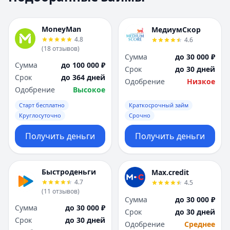
Москва
Москва
Н
Н
MoneyMan
МедиумСкор
Набережные Челны
Набережные Челн
4.8
4.6
Нижний Новгород
Нижний Новгород
(
18
отзывов
)
Сумма
до 30 000 ₽
Новокузнецк
Новокузнецк
Сумма
до 100 000 ₽
Срок
до 30 дней
Новосибирск
Новосибирск
Срок
до 364 дней
Одобрение
Низкое
О
О
Одобрение
Высокое
Омск
Омск
Старт бесплатно
Краткосрочный займ
Оренбург
Оренбург
Круглосуточно
Срочно
П
П
Пенза
Пенза
Получить деньги
Получить деньги
Пермь
Пермь
Р
Р
Ростов-на-Дону
Ростов-на-Дону
Быстроденьги
Max.credit
Рязань
Рязань
4.7
4.5
(
11
отзывов
)
С
С
Сумма
до 30 000 ₽
Самара
Самара
Сумма
до 30 000 ₽
Срок
до 30 дней
Санкт-Петербург
Санкт-Петербург
Срок
до 30 дней
Одобрение
Среднее