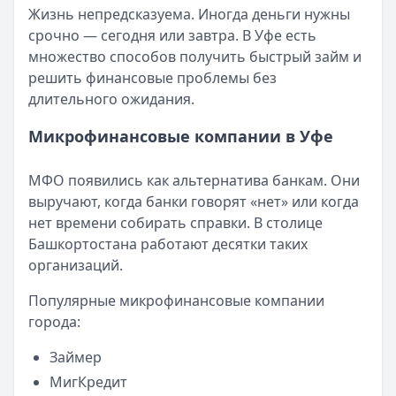
Все статьи
Жизнь непредсказуема. Иногда деньги нужны
Опубликовано:
5 декабря 2025 г.
срочно — сегодня или завтра. В Уфе есть
Категория:
МФО
множество способов получить быстрый займ и
Читать новость
решить финансовые проблемы без
Срочный микрозайм 15 000 ₽ на карту: свежая подборка
длительного ожидания.
Кратко:
Нужны 15 000 рублей на карту прямо сегодня? 
Опубликовано:
5 декабря 2025 г.
Микрофинансовые компании в Уфе
Категория:
МФО
Читать новость
МФО появились как альтернатива банкам. Они
Рекордный рост доли клиентов МФО с iPhone: что стоит
выручают, когда банки говорят «нет» или когда
Кратко:
В III квартале 2025 года владельцы iPhone офо
нет времени собирать справки. В столице
Опубликовано:
5 декабря 2025 г.
Башкортостана работают десятки таких
Категория:
МФО
организаций.
Читать новость
57 сервисов микрозаймов через Госуслуги: где быстрее
Популярные микрофинансовые компании
Кратко:
Авторизация через Госуслуги ускоряет оформле
города:
Опубликовано:
23 ноября 2025 г.
Категория:
МФО
Займер
Читать новость
МигКредит