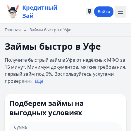
Кредитный
Войти
Города России
Города России
Зай
Популярные города
Популярные город
Москва
Москва
Главная
→
Займы быстро в Уфе
Санкт-Петербург
Санкт-Петербург
Екатеринбург
Екатеринбург
Займы быстро в Уфе
Казань
Казань
А
А
Получите быстрый займ в Уфе от надёжных МФО за
Астрахань
Астрахань
15 минут. Минимум документов, мягкие требования,
Б
Б
первый займ под 0%. Воспользуйтесь услугами
Барнаул
Барнаул
прове
ренны
Еще
Белгород
Белгород
Брянск
Брянск
В
В
Подберем займы на
Владивосток
Владивосток
выгодных условиях
Владимир
Владимир
Волгоград
Волгоград
Воронеж
Воронеж
Сумма