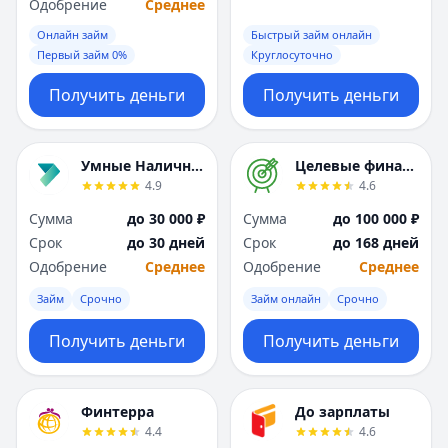
Саратов
Саратов
Одобрение
Среднее
Севастополь
Севастополь
Онлайн займ
Быстрый займ онлайн
Сочи
Сочи
Первый займ 0%
Круглосуточно
Сургут
Сургут
Получить деньги
Получить деньги
Т
Т
Тверь
Тверь
Тольятти
Тольятти
Умные Наличные
Целевые финансы
Томск
Томск
4.9
4.6
Тула
Тула
Тюмень
Тюмень
Сумма
до 30 000 ₽
Сумма
до 100 000 ₽
У
У
Срок
до 30 дней
Срок
до 168 дней
Ульяновск
Ульяновск
Одобрение
Среднее
Одобрение
Среднее
Уфа
Уфа
Займ
Срочно
Займ онлайн
Срочно
Х
Х
Хабаровск
Хабаровск
Получить деньги
Получить деньги
Ч
Ч
Чебоксары
Чебоксары
Челябинск
Челябинск
Финтерра
До зарплаты
4.4
4.6
Чита
Чита