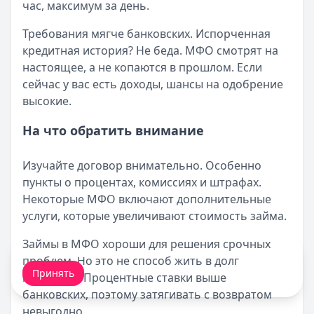
час, максимум за день.
Требования мягче банковских. Испорченная
кредитная история? Не беда. МФО смотрят на
настоящее, а не копаются в прошлом. Если
сейчас у вас есть доходы, шансы на одобрение
высокие.
На что обратить внимание
Изучайте договор внимательно. Особенно
пункты о процентах, комиссиях и штрафах.
Некоторые МФО включают дополнительные
услуги, которые увеличивают стоимость займа.
Займы в МФО хороши для решения срочных
Мы обрабатываем ваши
cookie-файлы
.
проблем. Но это не способ жить в долг
Принять
месяцами. Процентные ставки выше
банковских, поэтому затягивать с возвратом
невыгодно.