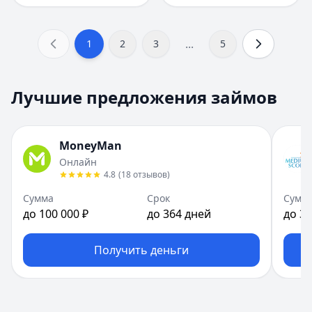
...
1
2
3
5
Лучшие предложения займов
MoneyMan
Онлайн
4.8
(
18
отзывов
)
Сумма
Срок
Сумм
до 100 000 ₽
до 364 дней
до 30
Получить деньги
Сумма займа:
14 000
₽
Срок займа:
21
дней