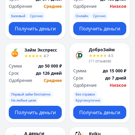
Одобрение
Среднее
Одобрение
Низкое
Базовый
Срочно
Онлайн
Срочно
Получить деньги
Получить деньги
ДоброЗайм
Займ Экспресс
4.5
4.7
(
11
отзывов
)
Сумма
до 50 000 ₽
Сумма
до 15 000 ₽
Срок
до 126 дней
Срок
до 7 дней
Одобрение
Среднее
Одобрение
Низкое
Первый займ бесплатно
Без справок
На любые цели
Круглосуточно
Получить деньги
Получить деньги
А деньги
Kviku