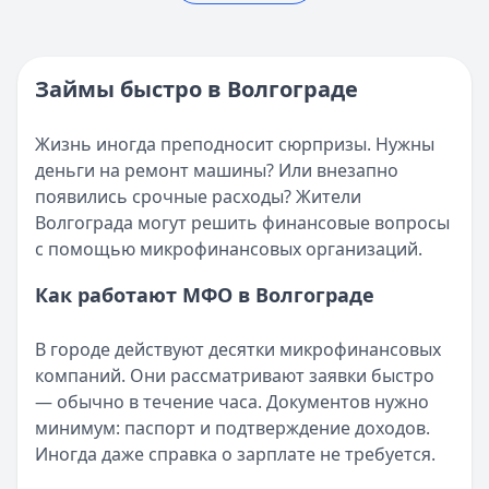
Реестр МФО ЦБ РФ - проверка МФО на официальном сай
Опубликовано:
5 декабря 2025 г.
Кратко:
Нужны деньги прямо сейчас? Получите онлайн-з
Категория:
МФО
Опубликовано:
16 ноября 2025 г.
Читать новость
Категория:
МФО и микрозаймы
Займы быстро в Волгограде
Возврат переплаты в «Займере»: актуальная инструкци
Читать статью
Кратко:
Разбираем, как вернуть переплату или ошибочно
Все статьи
Жизнь иногда преподносит сюрпризы. Нужны
Опубликовано:
5 декабря 2025 г.
деньги на ремонт машины? Или внезапно
Категория:
МФО
появились срочные расходы? Жители
Читать новость
Волгограда могут решить финансовые вопросы
Срочный микрозайм 15 000 ₽ на карту: свежая подборка
с помощью микрофинансовых организаций.
Кратко:
Нужны 15 000 рублей на карту прямо сегодня? 
Опубликовано:
5 декабря 2025 г.
Как работают МФО в Волгограде
Категория:
МФО
Читать новость
В городе действуют десятки микрофинансовых
Рекордный рост доли клиентов МФО с iPhone: что стоит
компаний. Они рассматривают заявки быстро
Кратко:
В III квартале 2025 года владельцы iPhone офо
— обычно в течение часа. Документов нужно
Опубликовано:
5 декабря 2025 г.
минимум: паспорт и подтверждение доходов.
Категория:
МФО
Иногда даже справка о зарплате не требуется.
Читать новость
57 сервисов микрозаймов через Госуслуги: где быстрее