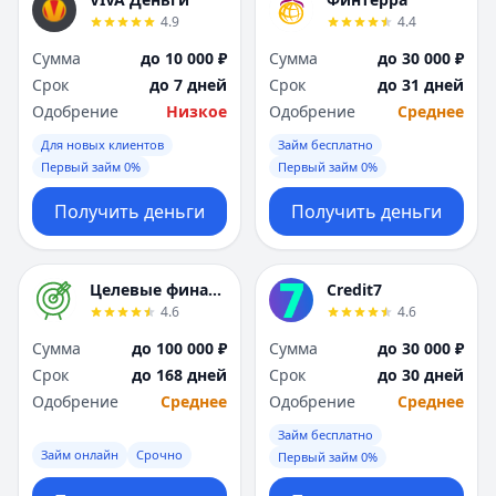
Я
Я
4.9
4.4
Ярославль
Ярославль
Сумма
до 10 000 ₽
Сумма
до 30 000 ₽
Вся Россия
Вся Россия
Срок
до 7 дней
Срок
до 31 дней
Одобрение
Низкое
Одобрение
Среднее
Для новых клиентов
Займ бесплатно
Первый займ 0%
Первый займ 0%
Получить деньги
Получить деньги
Целевые финансы
Credit7
4.6
4.6
Сумма
до 100 000 ₽
Сумма
до 30 000 ₽
Срок
до 168 дней
Срок
до 30 дней
Одобрение
Среднее
Одобрение
Среднее
Займ бесплатно
Займ онлайн
Срочно
Первый займ 0%