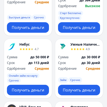
Срок
до 364 дней
Саратов
Саратов
Одобрение
Среднее
Одобрение
Высокое
Севастополь
Севастополь
Сочи
Сочи
Старт бесплатно
Сургут
Сургут
Быстрые деньги
Срочно
Круглосуточно
Т
Т
Получить деньги
Получить деньги
Тверь
Тверь
Тольятти
Тольятти
Томск
Томск
Небус
Умные Наличные
Тула
Тула
4.7
4.9
Тюмень
Тюмень
Сумма
до 50 000 ₽
Сумма
до 30 000 ₽
У
У
Срок
до 113 дней
Срок
до 30 дней
Ульяновск
Ульяновск
Одобрение
Среднее
Одобрение
Среднее
Уфа
Уфа
Х
Х
Онлайн займ на карту
Займ
Срочно
Хабаровск
Хабаровск
Срочно
Ч
Ч
Получить деньги
Получить деньги
Чебоксары
Чебоксары
Челябинск
Челябинск
Чита
Чита
VIVA Деньги
Финтерра