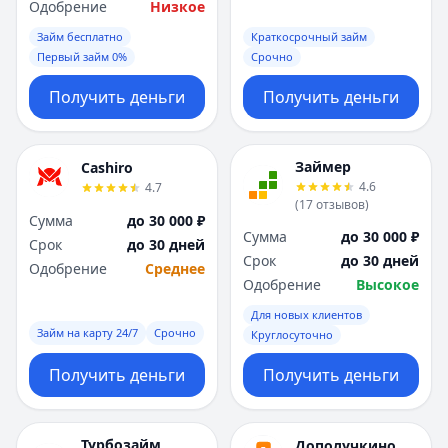
Одобрение
Низкое
Займ бесплатно
Краткосрочный займ
Первый займ 0%
Срочно
Получить деньги
Получить деньги
Займер
Cashiro
4.6
4.7
(
17
отзывов
)
Сумма
до 30 000 ₽
Сумма
до 30 000 ₽
Срок
до 30 дней
Срок
до 30 дней
Одобрение
Среднее
Одобрение
Высокое
Для новых клиентов
Займ на карту 24/7
Срочно
Круглосуточно
Получить деньги
Получить деньги
Турбозайм
Дополучкино