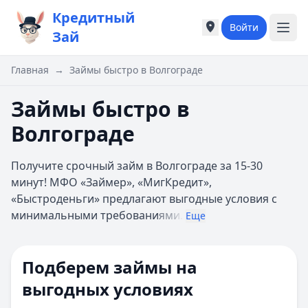
Кредитный
Войти
Города России
Города России
Зай
Популярные города
Популярные город
Москва
Москва
Главная
→
Займы быстро в Волгограде
Санкт-Петербург
Санкт-Петербург
Екатеринбург
Екатеринбург
Займы быстро в
Казань
Казань
Волгограде
А
А
Астрахань
Астрахань
Получите срочный займ в Волгограде за 15-30
Б
Б
минут! МФО «Займер», «МигКредит»,
Барнаул
Барнаул
«Быстроденьги» предлагают выгодные условия с
Белгород
Белгород
минимальными требовани
ями.
Брянск
Брянск
Еще
В
В
Владивосток
Владивосток
Подберем займы на
Владимир
Владимир
Волгоград
Волгоград
выгодных условиях
Воронеж
Воронеж