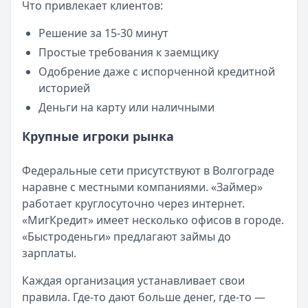
Что привлекает клиентов:
Кратко:
Авторизация через Госуслуги ускоряет оформле
Опубликовано:
23 ноября 2025 г.
Решение за 15-30 минут
Категория:
МФО
Простые требования к заемщику
Читать новость
Одобрение даже с испорченной кредитной
Смс о «одобренном займе» от Bigmani Ru: как действов
историей
Кратко:
Пришло СМС об одобрении займа от Bigmani Ru?
Деньги на карту или наличными
Опубликовано:
23 ноября 2025 г.
Категория:
МФО
Крупные игроки рынка
Читать новость
Все новости
Федеральные сети присутствуют в Волгограде
наравне с местными компаниями. «Займер»
работает круглосуточно через интернет.
«МигКредит» имеет несколько офисов в городе.
«Быстроденьги» предлагают займы до
зарплаты.
Каждая организация устанавливает свои
правила. Где-то дают больше денег, где-то —