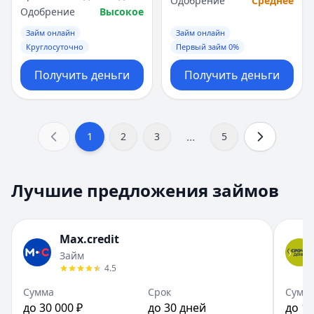
Одобрение
Среднее
Одобрение
Высокое
Займ онлайн
Займ онлайн
Круглосуточно
Первый займ 0%
Получить деньги
Получить деньги
...
1
2
3
5
Лучшие предложения займов
Max.credit
Займ
4.5
Сумма
Срок
Сумм
до 30 000 ₽
до 30 дней
до 15