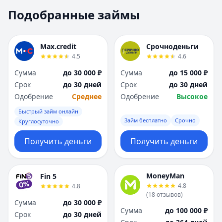
Москва
Москва
Подобранные займы
Н
Н
Набережные Челны
Набережные Челн
Нижний Новгород
Нижний Новгород
Max.credit
Срочноденьги
Новокузнецк
Новокузнецк
4.5
4.6
Новосибирск
Новосибирск
Сумма
до 30 000 ₽
Сумма
до 15 000 ₽
О
О
Срок
до 30 дней
Срок
до 30 дней
Омск
Омск
Одобрение
Среднее
Одобрение
Высокое
Оренбург
Оренбург
Быстрый займ онлайн
П
П
Займ бесплатно
Срочно
Круглосуточно
Пенза
Пенза
Пермь
Пермь
Получить деньги
Получить деньги
Р
Р
Ростов-на-Дону
Ростов-на-Дону
Рязань
Рязань
MoneyMan
Fin 5
4.8
4.8
С
С
(
18
отзывов
)
Самара
Самара
Сумма
до 30 000 ₽
Сумма
до 100 000 ₽
Санкт-Петербург
Санкт-Петербург
Срок
до 30 дней