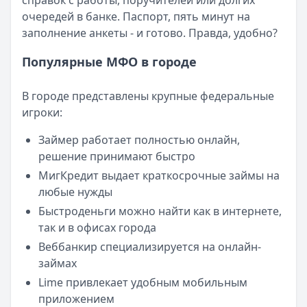
справок с работы, поручителей или долгих
Опубликовано:
23 ноября 2025 г.
очередей в банке. Паспорт, пять минут на
Категория:
МФО
заполнение анкеты - и готово. Правда, удобно?
Читать новость
Смс о «одобренном займе» от Bigmani Ru: как действов
Популярные МФО в городе
Кратко:
Пришло СМС об одобрении займа от Bigmani Ru?
Опубликовано:
23 ноября 2025 г.
В городе представлены крупные федеральные
Категория:
МФО
игроки:
Читать новость
Все новости
Займер работает полностью онлайн,
решение принимают быстро
МигКредит выдает краткосрочные займы на
любые нужды
Быстроденьги можно найти как в интернете,
так и в офисах города
Веббанкир специализируется на онлайн-
займах
Lime привлекает удобным мобильным
приложением