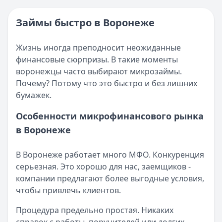
Категория:
МФО
Опубликовано:
16 ноября 2025 г.
Читать новость
Категория:
МФО и микрозаймы
Займы быстро в Воронеже
Возврат переплаты в «Займере»: актуальная инструкци
Читать статью
Кратко:
Разбираем, как вернуть переплату или ошибочно
Все статьи
Жизнь иногда преподносит неожиданные
Опубликовано:
5 декабря 2025 г.
финансовые сюрпризы. В такие моменты
Категория:
МФО
воронежцы часто выбирают микрозаймы.
Читать новость
Почему? Потому что это быстро и без лишних
Срочный микрозайм 15 000 ₽ на карту: свежая подборка
бумажек.
Кратко:
Нужны 15 000 рублей на карту прямо сегодня? 
Опубликовано:
5 декабря 2025 г.
Особенности микрофинансового рынка
Категория:
МФО
в Воронеже
Читать новость
Рекордный рост доли клиентов МФО с iPhone: что стоит
В Воронеже работает много МФО. Конкуренция
Кратко:
В III квартале 2025 года владельцы iPhone офо
серьезная. Это хорошо для нас, заемщиков -
Опубликовано:
5 декабря 2025 г.
компании предлагают более выгодные условия,
Категория:
МФО
чтобы привлечь клиентов.
Читать новость
57 сервисов микрозаймов через Госуслуги: где быстрее
Процедура предельно простая. Никаких
Кратко:
Авторизация через Госуслуги ускоряет оформле