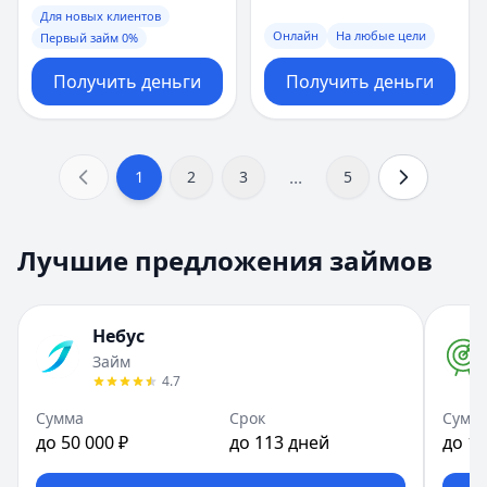
Для новых клиентов
Онлайн
На любые цели
Первый займ 0%
Получить деньги
Получить деньги
...
1
2
3
5
Лучшие предложения займов
Небус
Займ
4.7
Сумма
Срок
Сумм
до 50 000 ₽
до 113 дней
до 10