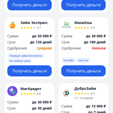
Получить деньги
Получить деньги
Займ Экспресс
МаниКэш
4.7
4.5
Сумма
до 50 000 ₽
Сумма
до 30 000 ₽
Срок
до 126 дней
Срок
до 180 дней
Одобрение
Среднее
Одобрение
Низкое
Первый займ бесплатно
Онлайн
Срочно
На любые цели
Получить деньги
Получить деньги
ДоброЗайм
МигКредит
4.5
4.8
(
11
отзывов
)
Сумма
до 30 000 ₽
Сумма
до 15 000 ₽
Срок
до 30 дней
Срок
до 7 дней