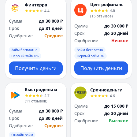
Я
Я
Центрофинанс
Финтерра
Ярославль
Ярославль
4.6
4.4
(
15
отзывов
)
Вся Россия
Вся Россия
Сумма
до 30 000 ₽
Сумма
до 30 000 ₽
Срок
до 31 дней
Срок
до 30 дней
Одобрение
Среднее
Одобрение
Низкое
Займ бесплатно
Займ бесплатно
Первый займ 0%
Первый займ 0%
Получить деньги
Получить деньги
Быстроденьги
Срочноденьги
4.7
4.6
(
11
отзывов
)
Сумма
до 15 000 ₽
Сумма
до 30 000 ₽
Срок
до 30 дней
Срок
до 30 дней
Одобрение
Высокое
Одобрение
Среднее
Онлайн займ