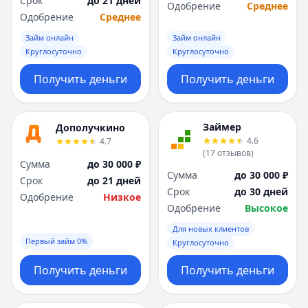
Срок
до 21 дней
Саратов
Саратов
Одобрение
Среднее
Одобрение
Среднее
Севастополь
Севастополь
Сочи
Сочи
Займ онлайн
Займ онлайн
Сургут
Сургут
Круглосуточно
Круглосуточно
Т
Т
Получить деньги
Получить деньги
Тверь
Тверь
Тольятти
Тольятти
Томск
Томск
Займер
Дополучкино
Тула
Тула
4.6
4.7
Тюмень
Тюмень
(
17
отзывов
)
Сумма
до 30 000 ₽
У
У
Сумма
до 30 000 ₽
Срок
до 21 дней
Ульяновск
Ульяновск
Срок
до 30 дней
Одобрение
Низкое
Уфа
Уфа
Одобрение
Высокое
Х
Х
Для новых клиентов
Хабаровск
Хабаровск
Первый займ 0%
Круглосуточно
Ч
Ч
Чебоксары
Чебоксары
Получить деньги
Получить деньги
Челябинск
Челябинск
Чита
Чита