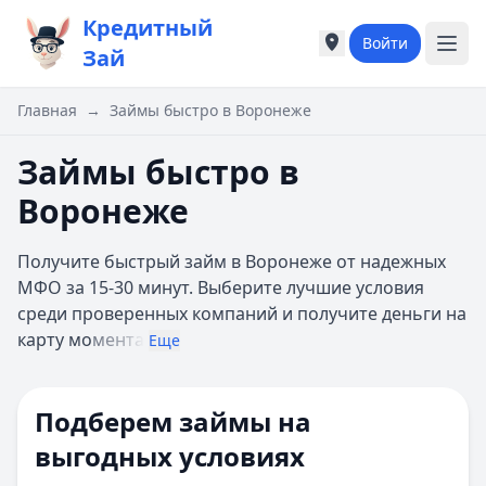
Кредитный
Войти
Города России
Города России
Зай
Популярные города
Популярные город
Москва
Москва
Главная
→
Займы быстро в Воронеже
Санкт-Петербург
Санкт-Петербург
Екатеринбург
Екатеринбург
Займы быстро в
Казань
Казань
Воронеже
А
А
Астрахань
Астрахань
Получите быстрый займ в Воронеже от надежных
Б
Б
МФО за 15-30 минут. Выберите лучшие условия
Барнаул
Барнаул
среди проверенных компаний и получите деньги на
Белгород
Белгород
карту мо
мента
Брянск
Брянск
Еще
В
В
Владивосток
Владивосток
Подберем займы на
Владимир
Владимир
Волгоград
Волгоград
выгодных условиях
Воронеж
Воронеж