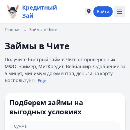
Кредитный
Войти
Города России
Города России
Зай
Популярные города
Популярные город
Москва
Москва
Главная
→
Займы в Чите
Санкт-Петербург
Санкт-Петербург
Екатеринбург
Екатеринбург
Займы в Чите
Казань
Казань
А
А
Получите быстрый займ в Чите от проверенных
Астрахань
Астрахань
МФО: Займер, МигКредит, Веббанкир. Одобрение за
Б
Б
5 минут, минимум документов, деньги на карту.
Барнаул
Барнаул
Восполь
зуйте
Еще
Белгород
Белгород
Брянск
Брянск
В
В
Подберем займы на
Владивосток
Владивосток
выгодных условиях
Владимир
Владимир
Волгоград
Волгоград
Воронеж
Воронеж
Сумма