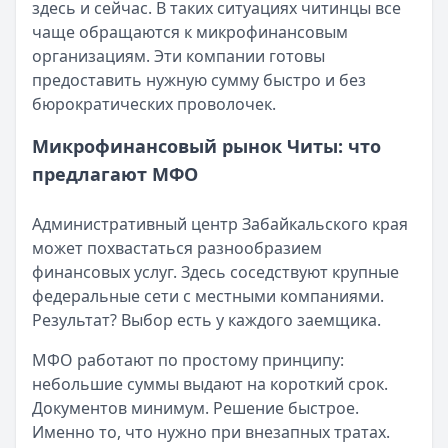
здесь и сейчас. В таких ситуациях читинцы все
Категория:
МФО
чаще обращаются к микрофинансовым
Читать новость
организациям. Эти компании готовы
Срочный микрозайм 15 000 ₽ на карту: свежая подборка
предоставить нужную сумму быстро и без
Кратко:
Нужны 15 000 рублей на карту прямо сегодня? 
бюрократических проволочек.
Опубликовано:
5 декабря 2025 г.
Категория:
МФО
Микрофинансовый рынок Читы: что
Читать новость
предлагают МФО
Рекордный рост доли клиентов МФО с iPhone: что стоит
Кратко:
В III квартале 2025 года владельцы iPhone офо
Административный центр Забайкальского края
Опубликовано:
5 декабря 2025 г.
может похвастаться разнообразием
Категория:
МФО
финансовых услуг. Здесь соседствуют крупные
Читать новость
федеральные сети с местными компаниями.
57 сервисов микрозаймов через Госуслуги: где быстрее
Результат? Выбор есть у каждого заемщика.
Кратко:
Авторизация через Госуслуги ускоряет оформле
Опубликовано:
23 ноября 2025 г.
МФО работают по простому принципу:
Категория:
МФО
небольшие суммы выдают на короткий срок.
Читать новость
Документов минимум. Решение быстрое.
Смс о «одобренном займе» от Bigmani Ru: как действов
Именно то, что нужно при внезапных тратах.
Кратко:
Пришло СМС об одобрении займа от Bigmani Ru?