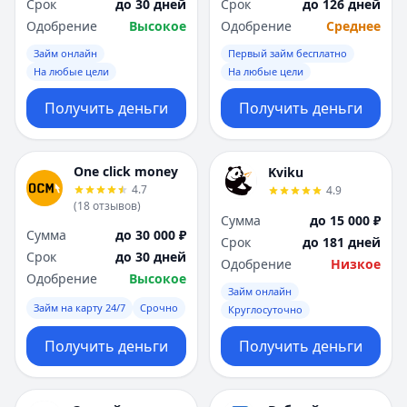
Срок
до 30 дней
Срок
до 126 дней
Одобрение
Высокое
Одобрение
Среднее
Займ онлайн
Первый займ бесплатно
На любые цели
На любые цели
Получить деньги
Получить деньги
One click money
Kviku
4.7
4.9
(
18
отзывов
)
Сумма
до 15 000 ₽
Сумма
до 30 000 ₽
Срок
до 181 дней
Срок
до 30 дней
Одобрение
Низкое
Одобрение
Высокое
Займ онлайн
Займ на карту 24/7
Срочно
Круглосуточно
Получить деньги
Получить деньги