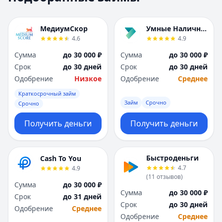
Москва
Москва
Н
Н
МедиумСкор
Умные Наличные
Набережные Челны
Набережные Челн
4.6
4.9
Нижний Новгород
Нижний Новгород
Сумма
до 30 000 ₽
Сумма
до 30 000 ₽
Новокузнецк
Новокузнецк
Срок
до 30 дней
Срок
до 30 дней
Новосибирск
Новосибирск
Одобрение
Низкое
Одобрение
Среднее
О
О
Омск
Омск
Краткосрочный займ
Займ
Срочно
Оренбург
Оренбург
Срочно
П
П
Получить деньги
Получить деньги
Пенза
Пенза
Пермь
Пермь
Р
Р
Быстроденьги
Cash To You
Ростов-на-Дону
Ростов-на-Дону
4.7
4.9
Рязань
Рязань
(
11
отзывов
)
Сумма
до 30 000 ₽
С
С
Сумма
до 30 000 ₽
Срок
до 31 дней
Самара
Самара
Срок
до 30 дней
Одобрение
Среднее
Санкт-Петербург
Санкт-Петербург
Одобрение
Среднее