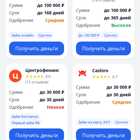
(
14
отзывов
)
Я
Я
Сумма
до 100 000 ₽
Сумма
до 100 000 ₽
Ярославль
Ярославль
Срок
до 168 дней
Срок
до 365 дней
Вся Россия
Вся Россия
Одобрение
Среднее
Одобрение
Высокое
Займ онлайн
Срочно
До 100 000 ₽
Срочно
Получить деньги
Получить деньги
Центрофинанс
Cashiro
4.6
4.7
(
15
отзывов
)
Сумма
до 30 000 ₽
Сумма
до 30 000 ₽
Срок
до 30 дней
Срок
до 30 дней
Одобрение
Среднее
Одобрение
Низкое
Займ бесплатно
Займ на карту 24/7
Срочно
Первый займ 0%
Получить деньги
Получить деньги