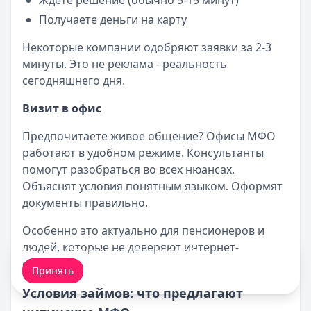
Ждете решение (обычно 5-15 минут)
Получаете деньги на карту
Некоторые компании одобряют заявки за 2-3
минуты. Это не реклама - реальность
сегодняшнего дня.
Визит в офис
Предпочитаете живое общение? Офисы МФО
работают в удобном режиме. Консультанты
помогут разобраться во всех нюансах.
Объяснят условия понятным языком. Оформят
документы правильно.
Особенно это актуально для пенсионеров и
людей, которые не доверяют интернет-
Мы обрабатываем ваши
cookie-файлы
.
сервисам.
Принять
Условия займов: что предлагают