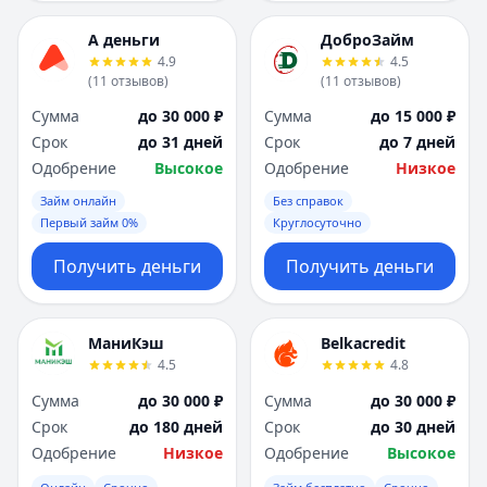
А деньги
ДоброЗайм
4.9
4.5
(
11
отзывов
)
(
11
отзывов
)
Сумма
до 30 000 ₽
Сумма
до 15 000 ₽
Срок
до 31 дней
Срок
до 7 дней
Одобрение
Высокое
Одобрение
Низкое
Займ онлайн
Без справок
Первый займ 0%
Круглосуточно
Получить деньги
Получить деньги
МаниКэш
Belkacredit
4.5
4.8
Сумма
до 30 000 ₽
Сумма
до 30 000 ₽
Срок
до 180 дней
Срок
до 30 дней
Одобрение
Низкое
Одобрение
Высокое