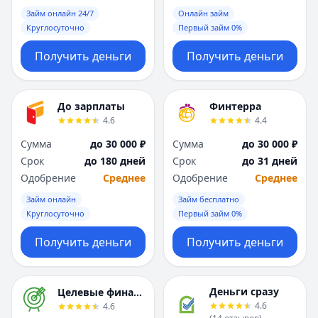
Саратов
Саратов
Займ онлайн 24/7
Онлайн займ
Севастополь
Севастополь
Круглосуточно
Первый займ 0%
Сочи
Сочи
Сургут
Сургут
Получить деньги
Получить деньги
Т
Т
Тверь
Тверь
Тольятти
Тольятти
До зарплаты
Финтерра
Томск
Томск
4.6
4.4
Тула
Тула
Сумма
до 30 000 ₽
Сумма
до 30 000 ₽
Тюмень
Тюмень
Срок
до 180 дней
Срок
до 31 дней
У
У
Одобрение
Среднее
Одобрение
Среднее
Ульяновск
Ульяновск
Займ онлайн
Займ бесплатно
Уфа
Уфа
Круглосуточно
Первый займ 0%
Х
Х
Хабаровск
Хабаровск
Получить деньги
Получить деньги
Ч
Ч
Чебоксары
Чебоксары
Челябинск
Челябинск
Деньги сразу
Целевые финансы
4.6
4.6
Чита
Чита