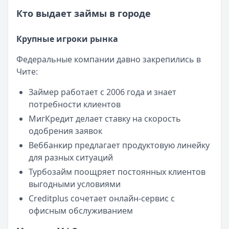
Опубликовано:
23 ноября 2025 г.
Кто выдает займы в городе
Категория:
МФО
Читать новость
Крупные игроки рынка
Все новости
Федеральные компании давно закрепились в
Чите:
Займер работает с 2006 года и знает
потребности клиентов
МигКредит делает ставку на скорость
одобрения заявок
Веббанкир предлагает продуктовую линейку
для разных ситуаций
Турбозайм поощряет постоянных клиентов
выгодными условиями
Creditplus сочетает онлайн-сервис с
офисным обслуживанием