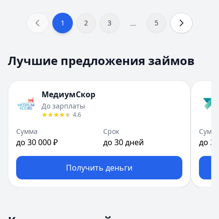
...
1
2
3
5
Лучшие предложения займов
МедиумСкор
До зарплаты
4.6
Сумма
Срок
Сумм
до 30 000 ₽
до 30 дней
до 30
Получить деньги
Сумма займа:
14 000
₽
Срок займа:
21
дней