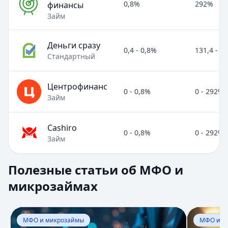
0,8%
292%
финансы
Займ
Деньги сразу
0,4 - 0,8%
131,4 - 2
Стандартный
Центрофинанс
0 - 0,8%
0 - 292%
Займ
Cashiro
0 - 0,8%
0 - 292%
Займ
Полезные статьи об МФО и микрозаймах
Полезные статьи об МФО и
Раздел:
МФО и микрозаймы
. Всего статей:
8
.
микрозаймах
Займ под расписку
Кратко:
Нужны деньги срочно? Рассмотрите займ под рас
Опубликовано:
17 ноября 2025 г.
Перейти к статье:
Займ под расписку
Перейти к
Категория:
МФО и микрозаймы
МФО и микрозаймы
МФО и м