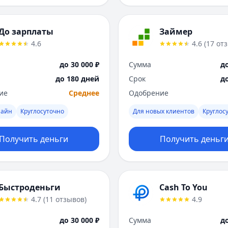
До зарплаты
Займер
4.6
4.6
(
17
от
до 30 000 ₽
Сумма
до
до 180 дней
Срок
д
ие
Среднее
Одобрение
лайн
Круглосуточно
Для новых клиентов
Круглос
Получить деньги
Получить деньг
Быстроденьги
Cash To You
4.7
(
11
отзывов
)
4.9
до 30 000 ₽
Сумма
до