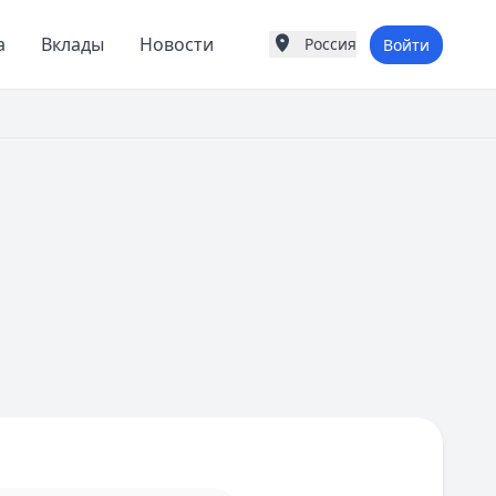
а
Вклады
Новости
Россия
Войти
Города России
Популярные города
Москва
Санкт-Петербург
Екатеринбург
Казань
А
Астрахань
Б
Барнаул
Белгород
Брянск
В
Владивосток
Владимир
Волгоград
Воронеж