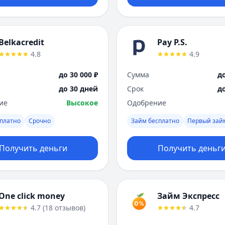
Belkacredit
Pay P.S.
4.8
4.9
до 30 000 ₽
Сумма
до
до 30 дней
Срок
д
ие
Высокое
Одобрение
платно
Срочно
Займ бесплатно
Первый зай
Получить деньги
Получить деньг
One click money
Займ Экспресс
4.7
(
18
отзывов
)
4.7