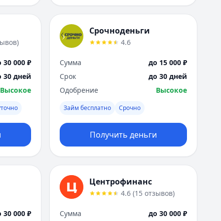
Саратов
Севастополь
Сочи
Срочноденьги
Сургут
зывов
)
4.6
Т
Тверь
 30 000 ₽
Сумма
до 15 000 ₽
Тольятти
о 30 дней
Срок
до 30 дней
Томск
Высокое
Одобрение
Высокое
Тула
Тюмень
уточно
Займ бесплатно
Срочно
У
Ульяновск
и
Получить деньги
Уфа
Х
Хабаровск
Ч
Центрофинанс
Чебоксары
4.6
(
15
отзывов
)
Челябинск
 30 000 ₽
Сумма
до 30 000 ₽
Чита