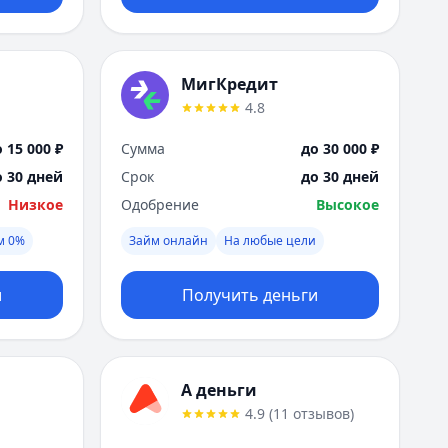
МигКредит
4.8
 15 000 ₽
Сумма
до 30 000 ₽
о 30 дней
Срок
до 30 дней
Низкое
Одобрение
Высокое
м 0%
Займ онлайн
На любые цели
и
Получить деньги
А деньги
4.9
(
11
отзывов
)