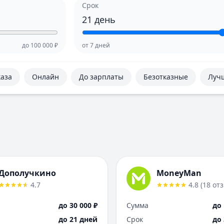
Срок
21
день
до
100 000
₽
от
7
дней
каза
Онлайн
До зарплаты
Безотказные
Луч
Дополучкино
MoneyMan
4.7
4.8
(
18
от
до 30 000 ₽
Сумма
до 
до 21 дней
Срок
до