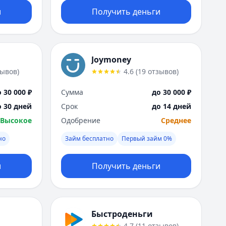
и
Получить деньги
Joymoney
зывов
)
4.6
(
19
отзывов
)
 30 000 ₽
Сумма
до 30 000 ₽
о 30 дней
Срок
до 14 дней
Высокое
Одобрение
Среднее
но
Займ бесплатно
Первый займ 0%
и
Получить деньги
Быстроденьги
4.7
(
11
отзывов
)