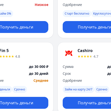
ие
Низкое
Одобрение
займ 0%
Старт бесплатно
Круглосуто
Получить деньги
Получить деньг
Fin 5
Cashiro
4.8
4.7
до 30 000 ₽
Сумма
до
до 30 дней
Срок
д
ие
Среднее
Одобрение
деньги
Срочно
Займ на карту 24/7
Срочно
Получить деньги
Получить деньг