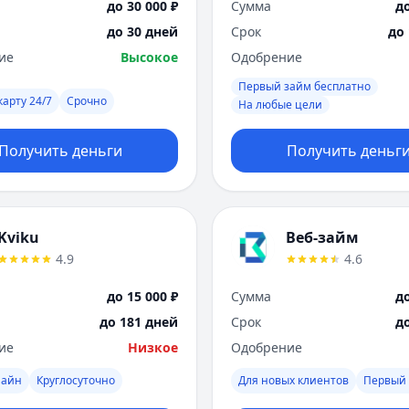
до 30 000 ₽
Сумма
до
до 30 дней
Срок
до
ие
Высокое
Одобрение
Первый займ бесплатно
карту 24/7
Срочно
На любые цели
Получить деньги
Получить деньг
Kviku
Веб-займ
4.9
4.6
до 15 000 ₽
Сумма
до
до 181 дней
Срок
д
ие
Низкое
Одобрение
лайн
Круглосуточно
Для новых клиентов
Первый 