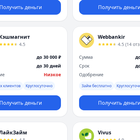
Получить деньги
Получить деньг
Кэшмагнит
Webbankir
4.5
4.5
(
14
от
до 30 000 ₽
Сумма
до
до 30 дней
Срок
д
ие
Низкое
Одобрение
х клиентов
Круглосуточно
Займ бесплатно
Круглосуточ
Получить деньги
Получить деньг
ЛайкЗайм
Vivus
4.5
4.9