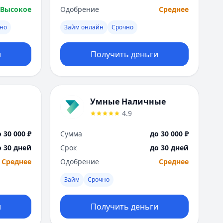
Москва
Высокое
Одобрение
Среднее
Н
чно
Займ онлайн
Срочно
Набережные Челны
Нижний Новгород
и
Получить деньги
Новокузнецк
Новосибирск
О
Омск
Умные Наличные
Оренбург
4.9
П
Пенза
 30 000 ₽
Сумма
до 30 000 ₽
Пермь
о 30 дней
Срок
до 30 дней
Р
Среднее
Одобрение
Среднее
Ростов-на-Дону
Рязань
Займ
Срочно
С
Самара
и
Получить деньги
Санкт-Петербург