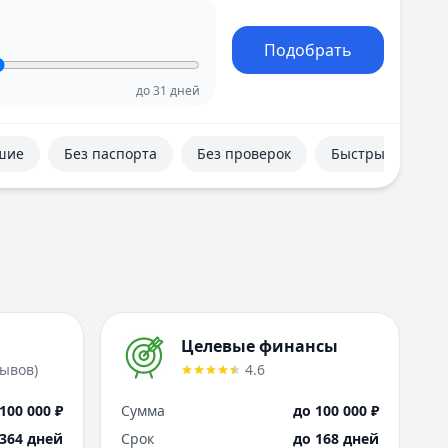
Е
Екатеринбург
Подобрать
И
Иваново
до
31
дней
Ижевск
Иркутск
К
шие
Без паспорта
Без проверок
Быстрые
Казань
Калининград
Кемерово
Киров
Краснодар
Красноярск
Курск
Целевые финансы
Л
Липецк
зывов
)
4.6
М
100 000 ₽
Сумма
до 100 000 ₽
Магнитогорск
 364 дней
Срок
до 168 дней
Махачкала