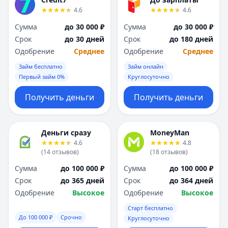
Я
Я
4.6
4.6
Ярославль
Ярославль
Сумма
до 30 000 ₽
Сумма
до 30 000 ₽
Вся Россия
Вся Россия
Срок
до 30 дней
Срок
до 180 дней
Одобрение
Среднее
Одобрение
Среднее
Займ бесплатно
Займ онлайн
Первый займ 0%
Круглосуточно
Получить деньги
Получить деньги
Деньги сразу
MoneyMan
4.6
4.8
(
14
отзывов
)
(
18
отзывов
)
Сумма
до 100 000 ₽
Сумма
до 100 000 ₽
Срок
до 365 дней
Срок
до 364 дней
Одобрение
Высокое
Одобрение
Высокое
Старт бесплатно
До 100 000 ₽
Срочно
Круглосуточно