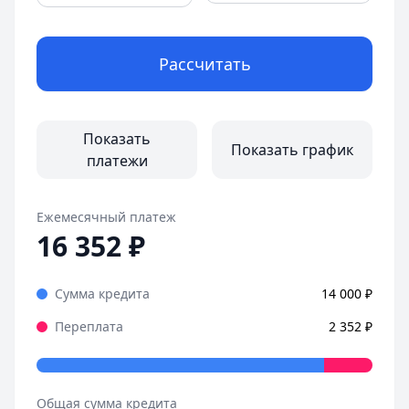
Город:
Санкт-Петербург
Дата:
28 октября 2025 г.
Рассчитать
Оформила займ в MoneyMan за пару минут, все прозрачн
Страницы отзывов:
Все отзывы
Показать
Показать график
платежи
Ежемесячный платеж
16 352
₽
Сумма кредита
14 000
₽
Переплата
2 352
₽
Общая сумма кредита