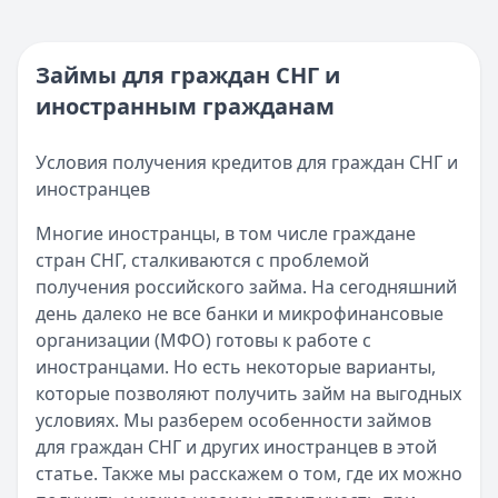
Опубликовано:
5 декабря 2025 г.
Кратко:
Нужны деньги прямо сейчас? Получите онлайн-з
Категория:
МФО
Опубликовано:
16 ноября 2025 г.
Читать новость
Категория:
МФО и микрозаймы
Займы для граждан СНГ и
Возврат переплаты в «Займере»: актуальная инструкци
Читать статью
иностранным гражданам
Кратко:
Разбираем, как вернуть переплату или ошибочно
Все статьи
Опубликовано:
5 декабря 2025 г.
Категория:
МФО
Условия получения кредитов для граждан СНГ и
Читать новость
иностранцев
Срочный микрозайм 15 000 ₽ на карту: свежая подборка
Многие иностранцы, в том числе граждане
Кратко:
Нужны 15 000 рублей на карту прямо сегодня? 
стран СНГ, сталкиваются с проблемой
Опубликовано:
5 декабря 2025 г.
получения российского займа. На сегодняшний
Категория:
МФО
день далеко не все банки и микрофинансовые
Читать новость
организации (МФО) готовы к работе с
Рекордный рост доли клиентов МФО с iPhone: что стоит
иностранцами. Но есть некоторые варианты,
Кратко:
В III квартале 2025 года владельцы iPhone офо
которые позволяют получить займ на выгодных
Опубликовано:
5 декабря 2025 г.
условиях. Мы разберем особенности займов
Категория:
МФО
для граждан СНГ и других иностранцев в этой
Читать новость
статье. Также мы расскажем о том, где их можно
57 сервисов микрозаймов через Госуслуги: где быстрее