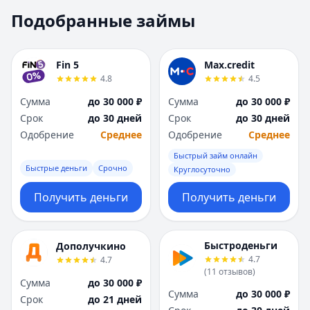
Москва
Москва
Подобранные займы
Н
Н
Набережные Челны
Набережные Челн
Нижний Новгород
Нижний Новгород
Fin 5
Max.credit
Новокузнецк
Новокузнецк
4.8
4.5
Новосибирск
Новосибирск
Сумма
до 30 000 ₽
Сумма
до 30 000 ₽
О
О
Срок
до 30 дней
Срок
до 30 дней
Омск
Омск
Одобрение
Среднее
Одобрение
Среднее
Оренбург
Оренбург
Быстрый займ онлайн
П
П
Быстрые деньги
Срочно
Круглосуточно
Пенза
Пенза
Пермь
Пермь
Получить деньги
Получить деньги
Р
Р
Ростов-на-Дону
Ростов-на-Дону
Рязань
Рязань
Быстроденьги
Дополучкино
4.7
4.7
С
С
(
11
отзывов
)
Самара
Самара
Сумма
до 30 000 ₽
Сумма
до 30 000 ₽
Санкт-Петербург
Санкт-Петербург
Срок
до 21 дней