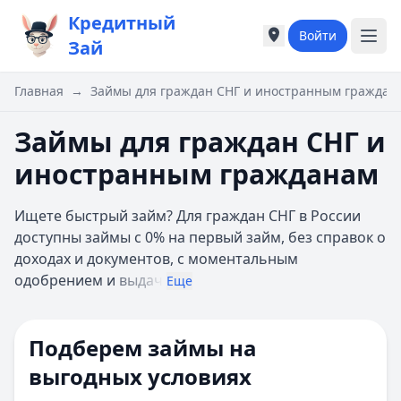
Кредитный
Войти
Города России
Города России
Зай
Популярные города
Популярные город
Москва
Москва
Главная
→
Займы для граждан СНГ и иностранным граждан
Санкт-Петербург
Санкт-Петербург
Екатеринбург
Екатеринбург
Займы для граждан СНГ и
Казань
Казань
иностранным гражданам
А
А
Астрахань
Астрахань
Ищете быстрый займ? Для граждан СНГ в России
Б
Б
доступны займы с 0% на первый займ, без справок о
Барнаул
Барнаул
доходах и документов, с моментальным
Белгород
Белгород
одобрением и
выдач
Брянск
Брянск
Еще
В
В
Владивосток
Владивосток
Подберем займы на
Владимир
Владимир
Волгоград
Волгоград
выгодных условиях
Воронеж
Воронеж