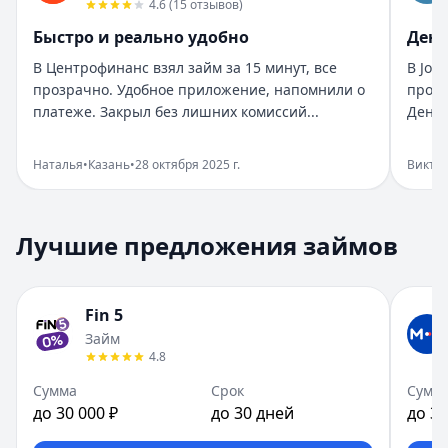
Рейтинг:
5
4.6
(
15
отзывов
)
Организация:
Бюджет
Быстро и реально удобно
День
Город:
Санкт-Петербург
В Центрофинанс взял займ за 15 минут, все
В Joy
Дата:
28 октября 2025 г.
прозрачно. Удобное приложение, напомнили о
прост
Взяла займ в Бюджет срочно нужны были деньги. Оформи
платеже. Закрыл без лишних комиссий...
Деньг
Помогли в нужный момент
Рейтинг:
5
Наталья
•
Казань
•
28 октября 2025 г.
Викто
Организация:
Монеза
Город:
Санкт-Петербург
Дата:
28 октября 2025 г.
Лучшие предложения займов
Срочно понадобились деньги, Монеза выручила. Одобрен
Приятный опыт займа
Рейтинг:
5
Fin 5
Организация:
Привет, сосед!
Займ
Город:
Екатеринбург
4.8
Дата:
28 октября 2025 г.
В Привет, сосед! оформила займ за пару минут. Условия
Сумма
Срок
Сумм
до 30 000 ₽
до 30 дней
до 30
Быстро и реально удобно
Рейтинг:
4