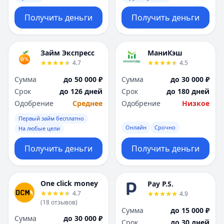
Получить деньги
Получить деньги
Займ Экспресс
МаниКэш
4.7
4.5
Сумма
до 50 000 ₽
Сумма
до 30 000 ₽
Срок
до 126 дней
Срок
до 180 дней
Одобрение
Среднее
Одобрение
Низкое
Первый займ бесплатно
Онлайн
Срочно
На любые цели
Получить деньги
Получить деньги
One click money
Pay P.S.
4.7
4.9
(
18
отзывов
)
Сумма
до 15 000 ₽
Сумма
до 30 000 ₽
Срок
до 30 дней