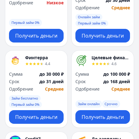
Срок
до 30 дней
Саратов
Саратов
Одобрение
Низкое
Одобрение
Среднее
Севастополь
Севастополь
Сочи
Сочи
Онлайн займ
Сургут
Сургут
Первый займ 0%
Первый займ 0%
Т
Т
Получить деньги
Получить деньги
Тверь
Тверь
Тольятти
Тольятти
Томск
Томск
Финтерра
Целевые финансы
Тула
Тула
4.4
4.6
Тюмень
Тюмень
Сумма
до 30 000 ₽
Сумма
до 100 000 ₽
У
У
Срок
до 31 дней
Срок
до 168 дней
Ульяновск
Ульяновск
Одобрение
Среднее
Одобрение
Среднее
Уфа
Уфа
Х
Х
Займ бесплатно
Займ онлайн
Срочно
Хабаровск
Хабаровск
Первый займ 0%
Ч
Ч
Получить деньги
Получить деньги
Чебоксары
Чебоксары
Челябинск
Челябинск
Чита
Чита
Credit7
До зарплаты