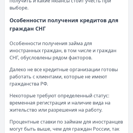
получить и какие нюансы стоит учесть при
Кратко:
Авторизация через Госуслуги ускоряет оформле
выборе.
Опубликовано:
23 ноября 2025 г.
Категория:
МФО
Особенности получения кредитов для
Читать новость
граждан СНГ
Смс о «одобренном займе» от Bigmani Ru: как действов
Кратко:
Пришло СМС об одобрении займа от Bigmani Ru?
Особенности получения займа для
Опубликовано:
23 ноября 2025 г.
иностранных граждан, в том числе и граждан
Категория:
МФО
СНГ, обусловлены рядом факторов.
Читать новость
Все новости
Далеко не все кредитные организации готовы
работать с клиентами, которые не имеют
гражданства РФ.
Некоторые требуют определенный статус:
временная регистрация и наличие вида на
жительство или разрешения на работу.
Процентные ставки по займам для иностранцев
могут быть выше, чем для граждан России, так