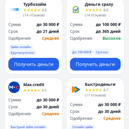
Я
Я
Турбозайм
Деньги сразу
Ярославль
Ярославль
4.6
4.6
(
14
отзывов
)
(
14
отзывов
)
Вся Россия
Вся Россия
Сумма
до 30 000 ₽
Сумма
до 100 000 ₽
Срок
до 21 дней
Срок
до 365 дней
Одобрение
Среднее
Одобрение
Высокое
Займ онлайн
До 100 000 ₽
Срочно
Круглосуточно
Получить деньги
Получить деньги
Быстроденьги
Max.credit
4.7
4.5
(
11
отзывов
)
Сумма
до 30 000 ₽
Сумма
до 30 000 ₽
Срок
до 30 дней
Срок
до 30 дней
Одобрение
Среднее
Одобрение
Среднее
Быстрый займ онлайн
Онлайн займ