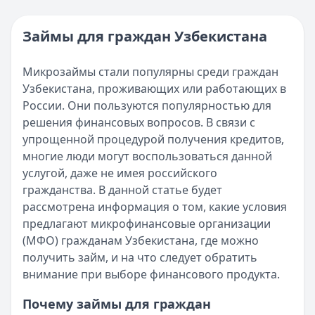
Категория:
МФО
Опубликовано:
16 ноября 2025 г.
Читать новость
Категория:
МФО и микрозаймы
Займы для граждан Узбекистана
Возврат переплаты в «Займере»: актуальная инструкци
Читать статью
Кратко:
Разбираем, как вернуть переплату или ошибочно
Все статьи
Микрозаймы стали популярны среди граждан
Опубликовано:
5 декабря 2025 г.
Узбекистана, проживающих или работающих в
Категория:
МФО
России. Они пользуются популярностью для
Читать новость
решения финансовых вопросов. В связи с
Срочный микрозайм 15 000 ₽ на карту: свежая подборка
упрощенной процедурой получения кредитов,
Кратко:
Нужны 15 000 рублей на карту прямо сегодня? 
многие люди могут воспользоваться данной
Опубликовано:
5 декабря 2025 г.
услугой, даже не имея российского
Категория:
МФО
гражданства. В данной статье будет
Читать новость
рассмотрена информация о том, какие условия
Рекордный рост доли клиентов МФО с iPhone: что стоит
предлагают микрофинансовые организации
Кратко:
В III квартале 2025 года владельцы iPhone офо
(МФО) гражданам Узбекистана, где можно
Опубликовано:
5 декабря 2025 г.
получить займ, и на что следует обратить
Категория:
МФО
внимание при выборе финансового продукта.
Читать новость
57 сервисов микрозаймов через Госуслуги: где быстрее
Почему займы для граждан
Кратко:
Авторизация через Госуслуги ускоряет оформле