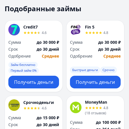
Москва
Москва
Подобранные займы
Н
Н
Набережные Челны
Набережные Челн
Нижний Новгород
Нижний Новгород
Credit7
Fin 5
Новокузнецк
Новокузнецк
4.6
4.8
Новосибирск
Новосибирск
Сумма
до 30 000 ₽
Сумма
до 30 000 ₽
О
О
Срок
до 30 дней
Срок
до 30 дней
Омск
Омск
Одобрение
Среднее
Одобрение
Среднее
Оренбург
Оренбург
Займ бесплатно
П
П
Быстрые деньги
Срочно
Первый займ 0%
Пенза
Пенза
Пермь
Пермь
Получить деньги
Получить деньги
Р
Р
Ростов-на-Дону
Ростов-на-Дону
Рязань
Рязань
MoneyMan
Срочноденьги
4.8
4.6
С
С
(
18
отзывов
)
Самара
Самара
Сумма
до 15 000 ₽
Сумма
до 100 000 ₽
Санкт-Петербург
Санкт-Петербург
Срок
до 30 дней