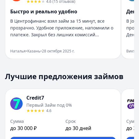
Рейтинг:
5
4.6
(
15
отзывов
)
Организация:
Бюджет
Быстро и реально удобно
День
Город:
Санкт-Петербург
В Центрофинанс взял займ за 15 минут, все
В Joy
Дата:
28 октября 2025 г.
прозрачно. Удобное приложение, напомнили о
прост
Взяла займ в Бюджет срочно нужны были деньги. Оформи
платеже. Закрыл без лишних комиссий...
Деньг
Помогли в нужный момент
Рейтинг:
5
Наталья
•
Казань
•
28 октября 2025 г.
Викто
Организация:
Монеза
Город:
Санкт-Петербург
Дата:
28 октября 2025 г.
Лучшие предложения займов
Срочно понадобились деньги, Монеза выручила. Одобрен
Приятный опыт займа
Рейтинг:
5
Credit7
Организация:
Привет, сосед!
Первый Займ под 0%
Город:
Екатеринбург
4.6
Дата:
28 октября 2025 г.
В Привет, сосед! оформила займ за пару минут. Условия
Сумма
Срок
Сумм
до 30 000 ₽
до 30 дней
до 30
Быстро и реально удобно
Рейтинг:
4