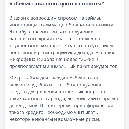
Узбекистана пользуются спросом?
Опубликовано:
23 ноября 2025 г.
Категория:
МФО
В связи с возросшим спросом на займы,
Читать новость
иностранцы стали чаще обращаться за ними.
Смс о «одобренном займе» от Bigmani Ru: как действов
Это обусловлено тем, что получение
Кратко:
Пришло СМС об одобрении займа от Bigmani Ru?
банковского кредита часто сопряжено с
Опубликовано:
23 ноября 2025 г.
трудностями, которые связаны с отсутствием
Категория:
МФО
постоянной регистрации или дохода. Условия
Читать новость
микрофинансирования более гибкие и
Все новости
предполагают минимальный пакет документов.
Микрозаймы для граждан Узбекистана
являются удобным способом получения
средств для решения различных вопросов,
таких как оплата аренды, лечение или отправка
денег домой. В то же время, при оформлении
такого кредита необходимо учитывать
некоторые нюансы и возможные риски.