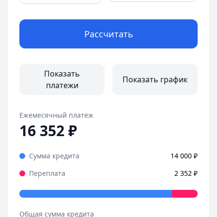
Город:
Санкт-Петербург
Дата:
28 октября 2025 г.
Рассчитать
Оформила займ в MoneyMan за пару минут, все прозрачн
Страницы отзывов:
Все отзывы
Показать
Показать график
платежи
Ежемесячный платеж
16 352
₽
Сумма кредита
14 000
₽
Переплата
2 352
₽
Общая сумма кредита