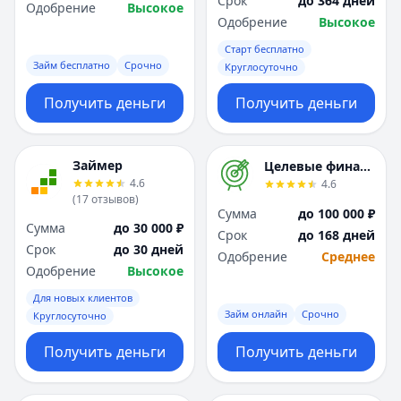
Срок
до 364 дней
Саратов
Саратов
Одобрение
Высокое
Одобрение
Высокое
Севастополь
Севастополь
Сочи
Сочи
Старт бесплатно
Сургут
Сургут
Займ бесплатно
Срочно
Круглосуточно
Т
Т
Получить деньги
Получить деньги
Тверь
Тверь
Тольятти
Тольятти
Томск
Томск
Займер
Целевые финансы
Тула
Тула
4.6
4.6
Тюмень
Тюмень
(
17
отзывов
)
Сумма
до 100 000 ₽
У
У
Сумма
до 30 000 ₽
Срок
до 168 дней
Ульяновск
Ульяновск
Срок
до 30 дней
Одобрение
Среднее
Уфа
Уфа
Одобрение
Высокое
Х
Х
Для новых клиентов
Хабаровск
Хабаровск
Займ онлайн
Срочно
Круглосуточно
Ч
Ч
Чебоксары
Чебоксары
Получить деньги
Получить деньги
Челябинск
Челябинск
Чита
Чита