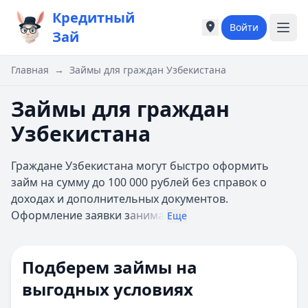
Кредитный
Войти
Города России
Города России
Зай
Популярные города
Популярные город
Москва
Москва
Главная
→
Займы для граждан Узбекистана
Санкт-Петербург
Санкт-Петербург
Екатеринбург
Екатеринбург
Займы для граждан
Казань
Казань
Узбекистана
А
А
Астрахань
Астрахань
Граждане Узбекистана могут быстро оформить
Б
Б
займ на сумму до 100 000 рублей без справок о
Барнаул
Барнаул
доходах и дополнительных документов.
Белгород
Белгород
Оформление заявки з
анима
Брянск
Брянск
Еще
В
В
Владивосток
Владивосток
Подберем займы на
Владимир
Владимир
Волгоград
Волгоград
выгодных условиях
Воронеж
Воронеж