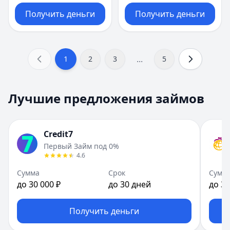
Получить деньги
Получить деньги
...
1
2
3
5
Лучшие предложения займов
Credit7
Первый Займ под 0%
4.6
Сумма
Срок
Сумм
до 30 000 ₽
до 30 дней
до 30
Получить деньги