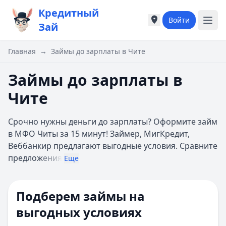
Кредитный
Войти
Города России
Города России
Зай
Популярные города
Популярные город
Москва
Москва
Главная
→
Займы до зарплаты в Чите
Санкт-Петербург
Санкт-Петербург
Екатеринбург
Екатеринбург
Займы до зарплаты в
Казань
Казань
Чите
А
А
Астрахань
Астрахань
Срочно нужны деньги до зарплаты? Оформите займ
Б
Б
в МФО Читы за 15 минут! Займер, МигКредит,
Барнаул
Барнаул
Веббанкир предлагают выгодные условия. Сравните
Белгород
Белгород
предлож
ения
Брянск
Брянск
Еще
В
В
Владивосток
Владивосток
Подберем займы на
Владимир
Владимир
Волгоград
Волгоград
выгодных условиях
Воронеж
Воронеж