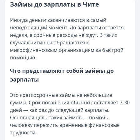
Категория:
МФО и микрозаймы
Займы до зарплаты в Чите
Возврат переплаты в «Займере»: актуальная инструкци
Читать статью
Кратко:
Разбираем, как вернуть переплату или ошибочно
Все статьи
Иногда деньги заканчиваются в самый
Опубликовано:
5 декабря 2025 г.
неподходящий момент. До зарплаты остается
Категория:
МФО
неделя, а срочные расходы не ждут. В таких
Читать новость
случаях читинцы обращаются к
Срочный микрозайм 15 000 ₽ на карту: свежая подборка
микрофинансовым организациям за быстрой
Кратко:
Нужны 15 000 рублей на карту прямо сегодня? 
помощью.
Опубликовано:
5 декабря 2025 г.
Категория:
МФО
Что представляют собой займы до
Читать новость
зарплаты
Рекордный рост доли клиентов МФО с iPhone: что стоит
Кратко:
В III квартале 2025 года владельцы iPhone офо
Это краткосрочные займы на небольшие
Опубликовано:
5 декабря 2025 г.
суммы. Срок погашения обычно составляет 7-30
Категория:
МФО
дней — как раз до следующей зарплаты.
Читать новость
Основная цель таких займов — помочь
57 сервисов микрозаймов через Госуслуги: где быстрее
человеку пережить временные финансовые
Кратко:
Авторизация через Госуслуги ускоряет оформле
трудности.
Опубликовано:
23 ноября 2025 г.