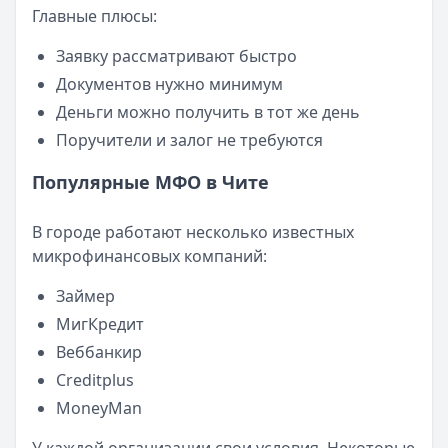
Категория:
МФО
Главные плюсы:
Читать новость
Смс о «одобренном займе» от Bigmani Ru: как действов
Заявку рассматривают быстро
Кратко:
Пришло СМС об одобрении займа от Bigmani Ru?
Документов нужно минимум
Опубликовано:
23 ноября 2025 г.
Деньги можно получить в тот же день
Категория:
МФО
Поручители и залог не требуются
Читать новость
Все новости
Популярные МФО в Чите
В городе работают несколько известных
микрофинансовых компаний:
Займер
МигКредит
Веббанкир
Creditplus
MoneyMan