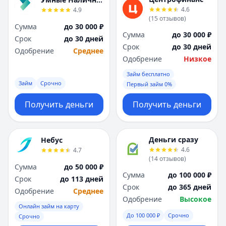
Я
Я
4.6
4.9
Ярославль
Ярославль
(
15
отзывов
)
Сумма
до 30 000 ₽
Вся Россия
Вся Россия
Сумма
до 30 000 ₽
Срок
до 30 дней
Срок
до 30 дней
Одобрение
Среднее
Одобрение
Низкое
Займ бесплатно
Займ
Срочно
Первый займ 0%
Получить деньги
Получить деньги
Деньги сразу
Небус
4.6
4.7
(
14
отзывов
)
Сумма
до 50 000 ₽
Сумма
до 100 000 ₽
Срок
до 113 дней
Срок
до 365 дней
Одобрение
Среднее
Одобрение
Высокое
Онлайн займ на карту
До 100 000 ₽
Срочно
Срочно