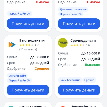
Саратов
Саратов
Одобрение
Низкое
Одобрение
Низкое
Севастополь
Севастополь
Для новых клиентов
Сочи
Сочи
Первый займ 0%
Первый займ 0%
Сургут
Сургут
Т
Т
Получить деньги
Получить деньги
Тверь
Тверь
Тольятти
Тольятти
Быстроденьги
Томск
Томск
Срочноденьги
4.7
4.6
Тула
Тула
(
11
отзывов
)
Тюмень
Тюмень
Сумма
до 15 000 ₽
Сумма
до 30 000 ₽
У
У
Срок
до 30 дней
Срок
до 30 дней
Ульяновск
Ульяновск
Одобрение
Высокое
Одобрение
Среднее
Уфа
Уфа
Х
Х
Онлайн займ
Займ бесплатно
Срочно
Хабаровск
Хабаровск
Первый займ 0%
Ч
Ч
Получить деньги
Получить деньги
Чебоксары
Чебоксары
Челябинск
Челябинск
Чита
Чита
Центрофинанс
Умные Наличные