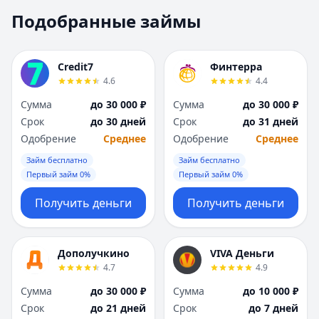
Москва
Москва
Подобранные займы
Н
Н
Набережные Челны
Набережные Челн
Нижний Новгород
Нижний Новгород
Credit7
Финтерра
Новокузнецк
Новокузнецк
4.6
4.4
Новосибирск
Новосибирск
Сумма
до 30 000 ₽
Сумма
до 30 000 ₽
О
О
Срок
до 30 дней
Срок
до 31 дней
Омск
Омск
Одобрение
Среднее
Одобрение
Среднее
Оренбург
Оренбург
Займ бесплатно
Займ бесплатно
П
П
Первый займ 0%
Первый займ 0%
Пенза
Пенза
Пермь
Пермь
Получить деньги
Получить деньги
Р
Р
Ростов-на-Дону
Ростов-на-Дону
Рязань
Рязань
Дополучкино
VIVA Деньги
4.7
4.9
С
С
Самара
Самара
Сумма
до 30 000 ₽
Сумма
до 10 000 ₽
Санкт-Петербург
Санкт-Петербург
Срок
до 21 дней
Срок
до 7 дней