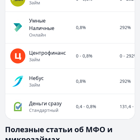
Займ
Умные
0,8%
292%
Наличные
Онлайн
Центрофинанс
0 - 0,8%
0 - 292%
Займ
Небус
0,8%
292%
Займ
Деньги сразу
0,4 - 0,8%
131,4 - 2
Стандартный
Полезные статьи об МФО и микрозаймах
Полезные статьи об МФО и
Раздел:
МФО и микрозаймы
. Всего статей:
8
.
микрозаймах
Займ под расписку