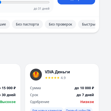
Е
Екатеринбург
до
31
дней
И
Иваново
шие
Без паспорта
Без проверок
Быстрые
Ижевск
Иркутск
К
Казань
Калининград
Кемерово
Киров
Краснодар
VIVA Деньги
Красноярск
4.9
Курск
Л
 15 000 ₽
Сумма
до 10 000 ₽
Липецк
о 30 дней
Срок
до 7 дней
М
Высокое
Одобрение
Низкое
Магнитогорск
Махачкала
Для новых клиентов
Первый займ 0%