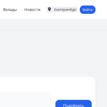
Вклады
Новости
Екатеринбург
Войти
Города России
Популярные города
Москва
Санкт-Петербург
Екатеринбург
Казань
А
Астрахань
Б
Барнаул
Белгород
Брянск
В
Владивосток
Владимир
Волгоград
Воронеж
Подобрать