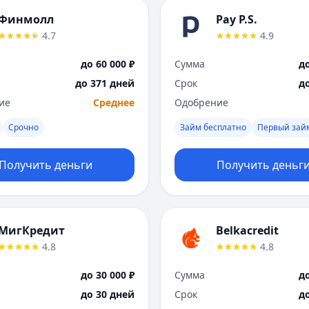
Финмолл
Pay P.S.
4.7
4.9
до 60 000 ₽
Сумма
до
до 371 дней
Срок
д
ие
Среднее
Одобрение
Срочно
Займ бесплатно
Первый зай
Получить деньги
Получить деньг
МигКредит
Belkacredit
4.8
4.8
до 30 000 ₽
Сумма
до
до 30 дней
Срок
д