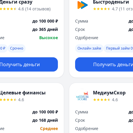
Деньги сразу
Быстроденьги
4.6
(
14
отзывов
)
4.7
(
11
от
до 100 000 ₽
Сумма
до
до 365 дней
Срок
д
ие
Высокое
Одобрение
0 ₽
Срочно
Онлайн займ
Первый займ 
Получить деньги
Получить деньг
Целевые финансы
МедиумСкор
4.6
4.6
до 100 000 ₽
Сумма
до
до 168 дней
Срок
д
ие
Среднее
Одобрение