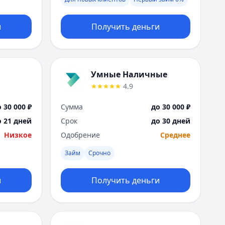
Москва
Н
и
Получить деньги
Набережные Челны
Нижний Новгород
Новокузнецк
Новосибирск
Умные Наличные
О
4.9
Омск
Оренбург
 30 000 ₽
Сумма
до 30 000 ₽
П
о 21 дней
Срок
до 30 дней
Пенза
Низкое
Одобрение
Среднее
Пермь
Р
Займ
Срочно
Ростов-на-Дону
Рязань
и
Получить деньги
С
Самара
Санкт-Петербург