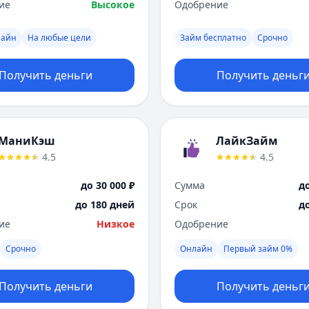
ие
Высокое
Одобрение
лайн
На любые цели
Займ бесплатно
Срочно
Получить деньги
Получить деньг
МаниКэш
ЛайкЗайм
4.5
4.5
до 30 000 ₽
Сумма
до
до 180 дней
Срок
д
ие
Низкое
Одобрение
Срочно
Онлайн
Первый займ 0%
Получить деньги
Получить деньг