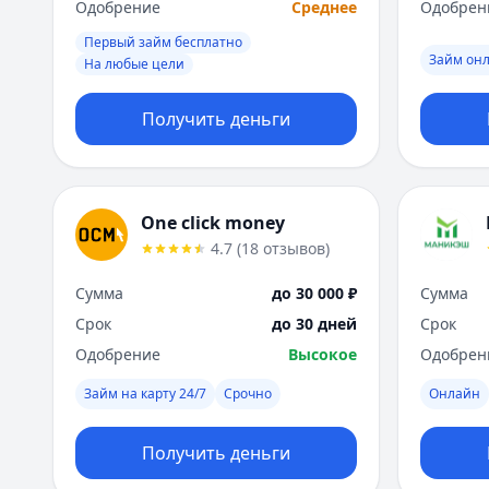
Одобрение
Среднее
Одобрен
Первый займ бесплатно
Займ он
На любые цели
Получить деньги
One click money
4.7
(
18
отзывов
)
Сумма
до 30 000 ₽
Сумма
Срок
до 30 дней
Срок
Одобрение
Высокое
Одобрен
Займ на карту 24/7
Срочно
Онлайн
Получить деньги