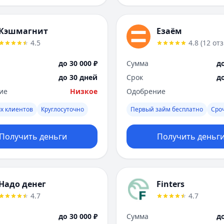
Кэшмагнит
Езаём
4.5
4.8
(
12
от
до 30 000 ₽
Сумма
до
до 30 дней
Срок
д
ие
Низкое
Одобрение
х клиентов
Круглосуточно
Первый займ бесплатно
Сро
Получить деньги
Получить деньг
Надо денег
Finters
4.7
4.7
до 30 000 ₽
Сумма
до