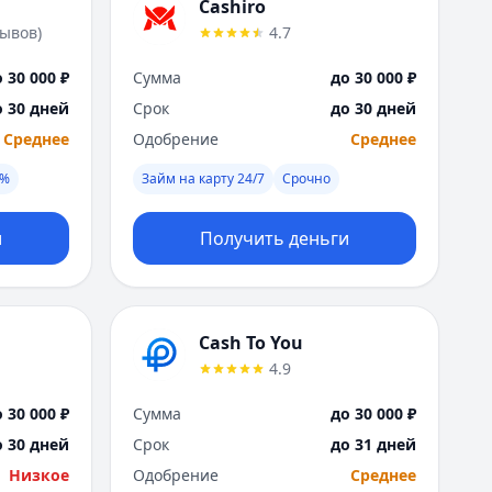
Саратов
Cashiro
Севастополь
зывов
)
4.7
Сочи
 30 000 ₽
Сумма
до 30 000 ₽
Сургут
Т
о 30 дней
Срок
до 30 дней
Тверь
Среднее
Одобрение
Среднее
Тольятти
0%
Займ на карту 24/7
Срочно
Томск
Тула
и
Получить деньги
Тюмень
У
Ульяновск
Уфа
Cash To You
Х
4.9
Хабаровск
Ч
 30 000 ₽
Сумма
до 30 000 ₽
Чебоксары
о 30 дней
Срок
до 31 дней
Челябинск
Низкое
Одобрение
Среднее
Чита