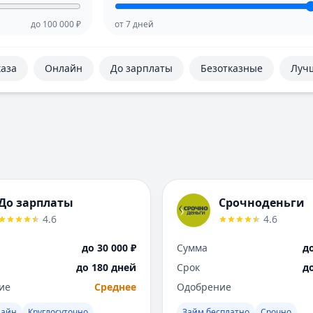
до
100 000
₽
от
7
дней
каза
Онлайн
До зарплаты
Безотказные
Луч
До зарплаты
Срочноденьги
4.6
4.6
до 30 000 ₽
Сумма
до
до 180 дней
Срок
д
ие
Среднее
Одобрение
лайн
Круглосуточно
Займ бесплатно
Срочно