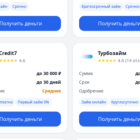
лайн
Срочно
Краткосрочный займ
Срочно
Получить деньги
Получить деньг
Credit7
Турбозайм
4.6
4.6
(
14
от
до 30 000 ₽
Сумма
до
до 30 дней
Срок
д
ие
Среднее
Одобрение
платно
Первый займ 0%
Займ онлайн
Круглосуточно
Получить деньги
Получить деньг