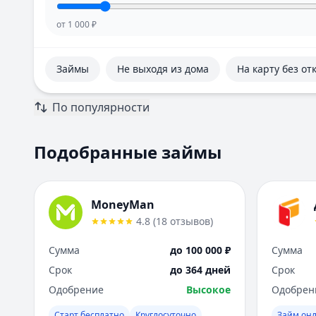
от
1 000
₽
Займы
Не выходя из дома
На карту без от
По популярности
Подобранные займы
MoneyMan
4.8
(
18
отзывов
)
Сумма
до 100 000 ₽
Сумма
Срок
до 364 дней
Срок
Одобрение
Высокое
Одобрен
Старт бесплатно
Круглосуточно
Займ он