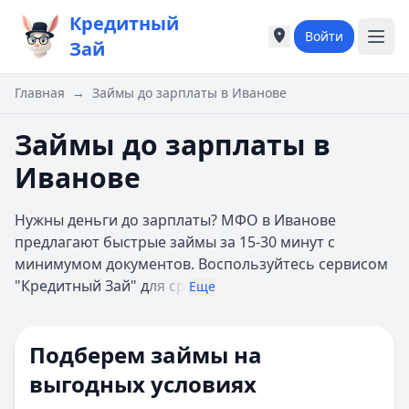
Кредитный
Войти
Города России
Города России
Зай
Популярные города
Популярные город
Москва
Москва
Главная
→
Займы до зарплаты в Иванове
Санкт-Петербург
Санкт-Петербург
Екатеринбург
Екатеринбург
Займы до зарплаты в
Казань
Казань
Иванове
А
А
Астрахань
Астрахань
Нужны деньги до зарплаты? МФО в Иванове
Б
Б
предлагают быстрые займы за 15-30 минут с
Барнаул
Барнаул
минимумом документов. Воспользуйтесь сервисом
Белгород
Белгород
"Кредитный Зай" д
ля ср
Брянск
Брянск
Еще
В
В
Владивосток
Владивосток
Подберем займы на
Владимир
Владимир
Волгоград
Волгоград
выгодных условиях
Воронеж
Воронеж