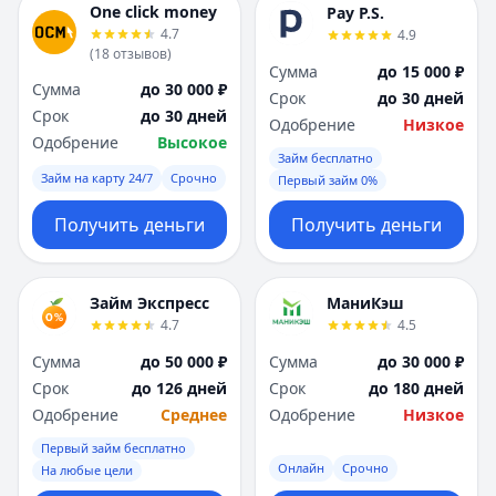
One click money
Pay P.S.
4.7
4.9
(
18
отзывов
)
Сумма
до 15 000 ₽
Сумма
до 30 000 ₽
Срок
до 30 дней
Срок
до 30 дней
Одобрение
Низкое
Одобрение
Высокое
Займ бесплатно
Займ на карту 24/7
Срочно
Первый займ 0%
Получить деньги
Получить деньги
Займ Экспресс
МаниКэш
4.7
4.5
Сумма
до 50 000 ₽
Сумма
до 30 000 ₽
Срок
до 126 дней
Срок
до 180 дней
Одобрение
Среднее
Одобрение
Низкое
Первый займ бесплатно
Онлайн
Срочно
На любые цели