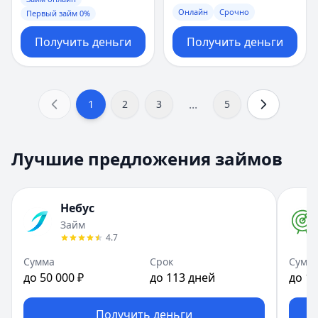
Онлайн
Срочно
Первый займ 0%
Получить деньги
Получить деньги
...
1
2
3
5
Лучшие предложения займов
Небус
Займ
4.7
Сумма
Срок
Сумм
до 50 000 ₽
до 113 дней
до 10
Получить деньги