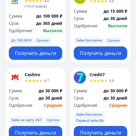
4.6
4.6
Я
Я
(
14
отзывов
)
Ярославль
Ярославль
Сумма
до 15 000 ₽
Сумма
до 100 000 ₽
Вся Россия
Вся Россия
Срок
до 30 дней
Срок
до 365 дней
Одобрение
Высокое
Одобрение
Высокое
До 100 000 ₽
Срочно
Займ бесплатно
Срочно
Получить деньги
Получить деньги
Cashiro
Credit7
4.7
4.6
Сумма
до 30 000 ₽
Сумма
до 30 000 ₽
Срок
до 30 дней
Срок
до 30 дней
Одобрение
Среднее
Одобрение
Среднее
Займ бесплатно
Займ на карту 24/7
Срочно
Первый займ 0%
Получить деньги
Получить деньги