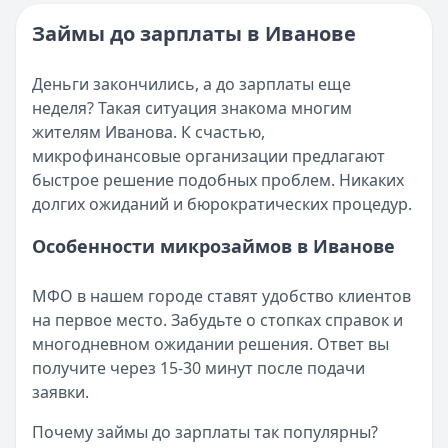
Опубликовано:
16 ноября 2025 г.
Читать новость
Категория:
МФО и микрозаймы
Займы до зарплаты в Иванове
Возврат переплаты в «Займере»: актуальная инструкци
Читать статью
Кратко:
Разбираем, как вернуть переплату или ошибочно
Все статьи
Деньги закончились, а до зарплаты еще
Опубликовано:
5 декабря 2025 г.
неделя? Такая ситуация знакома многим
Категория:
МФО
жителям Иванова. К счастью,
Читать новость
микрофинансовые организации предлагают
Срочный микрозайм 15 000 ₽ на карту: свежая подборка
быстрое решение подобных проблем. Никаких
Кратко:
Нужны 15 000 рублей на карту прямо сегодня? 
долгих ожиданий и бюрократических процедур.
Опубликовано:
5 декабря 2025 г.
Категория:
МФО
Особенности микрозаймов в Иванове
Читать новость
Рекордный рост доли клиентов МФО с iPhone: что стоит
МФО в нашем городе ставят удобство клиентов
Кратко:
В III квартале 2025 года владельцы iPhone офо
на первое место. Забудьте о стопках справок и
Опубликовано:
5 декабря 2025 г.
многодневном ожидании решения. Ответ вы
Категория:
МФО
получите через 15-30 минут после подачи
Читать новость
заявки.
57 сервисов микрозаймов через Госуслуги: где быстрее
Кратко:
Авторизация через Госуслуги ускоряет оформле
Почему займы до зарплаты так популярны?
Опубликовано:
23 ноября 2025 г.