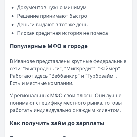
Категория:
МФО
Документов нужно минимум
Читать новость
Решение принимают быстро
Смс о «одобренном займе» от Bigmani Ru: как действов
Деньги выдают в тот же день
Кратко:
Пришло СМС об одобрении займа от Bigmani Ru?
Плохая кредитная история не помеха
Опубликовано:
23 ноября 2025 г.
Категория:
МФО
Популярные МФО в городе
Читать новость
Все новости
В Иванове представлены крупные федеральные
сети: "Быстроденьги", "МигКредит", "Займер".
Работают здесь "Веббанкир" и "Турбозайм".
Есть и местные компании.
У региональных МФО свои плюсы. Они лучше
понимают специфику местного рынка, готовы
работать индивидуально с каждым клиентом.
Как получить займ до зарплаты