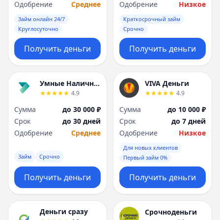
Саратов
Саратов
Одобрение
Среднее
Одобрение
Низкое
Севастополь
Севастополь
Займ онлайн 24/7
Краткосрочный займ
Сочи
Сочи
Круглосуточно
Срочно
Сургут
Сургут
Т
Т
Получить деньги
Получить деньги
Тверь
Тверь
Тольятти
Тольятти
Томск
Томск
Умные Наличные
VIVA Деньги
4.9
4.9
Тула
Тула
Тюмень
Тюмень
Сумма
до 30 000 ₽
Сумма
до 10 000 ₽
У
У
Срок
до 30 дней
Срок
до 7 дней
Ульяновск
Ульяновск
Одобрение
Среднее
Одобрение
Низкое
Уфа
Уфа
Для новых клиентов
Х
Х
Займ
Срочно
Первый займ 0%
Хабаровск
Хабаровск
Получить деньги
Получить деньги
Ч
Ч
Чебоксары
Чебоксары
Челябинск
Челябинск
Деньги сразу
Срочноденьги
Чита
Чита