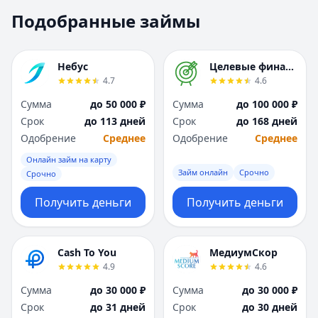
Москва
Москва
Подобранные займы
Н
Н
Набережные Челны
Набережные Челн
Нижний Новгород
Нижний Новгород
Небус
Целевые финансы
Новокузнецк
Новокузнецк
4.7
4.6
Новосибирск
Новосибирск
Сумма
до 50 000 ₽
Сумма
до 100 000 ₽
О
О
Срок
до 113 дней
Срок
до 168 дней
Омск
Омск
Одобрение
Среднее
Одобрение
Среднее
Оренбург
Оренбург
Онлайн займ на карту
П
П
Займ онлайн
Срочно
Срочно
Пенза
Пенза
Пермь
Пермь
Получить деньги
Получить деньги
Р
Р
Ростов-на-Дону
Ростов-на-Дону
Рязань
Рязань
Cash To You
МедиумСкор
4.9
4.6
С
С
Самара
Самара
Сумма
до 30 000 ₽
Сумма
до 30 000 ₽
Санкт-Петербург
Санкт-Петербург
Срок
до 31 дней
Срок
до 30 дней