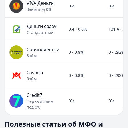
VIVA Деньги
0%
0%
Займ под 0%
Деньги сразу
0,4 - 0,8%
131,4 - 2
Стандартный
Срочноденьги
0 - 0,8%
0 - 292%
Займ
Cashiro
0 - 0,8%
0 - 292%
Займ
Credit7
0%
0%
Первый Займ
под 0%
Полезные статьи об МФО и микрозаймах
Полезные статьи об МФО и
Раздел:
МФО и микрозаймы
. Всего статей:
8
.