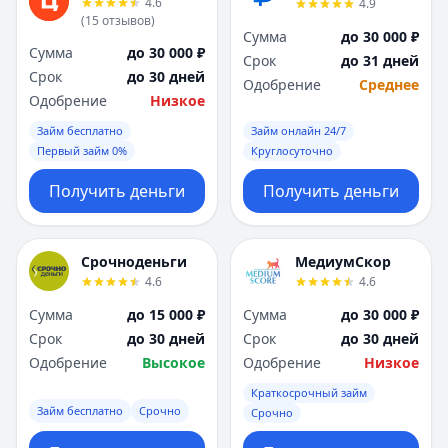
4.6
4.9
Я
Я
(
15
отзывов
)
Ярославль
Ярославль
Сумма
до 30 000 ₽
Сумма
до 30 000 ₽
Вся Россия
Вся Россия
Срок
до 31 дней
Срок
до 30 дней
Одобрение
Среднее
Одобрение
Низкое
Займ бесплатно
Займ онлайн 24/7
Первый займ 0%
Круглосуточно
Получить деньги
Получить деньги
Срочноденьги
МедиумСкор
4.6
4.6
Сумма
до 15 000 ₽
Сумма
до 30 000 ₽
Срок
до 30 дней
Срок
до 30 дней
Одобрение
Высокое
Одобрение
Низкое
Краткосрочный займ
Займ бесплатно
Срочно
Срочно