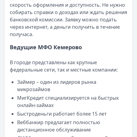
Категория:
МФО
скорость оформления и доступность. Не нужно
Читать новость
собирать справки о доходах или ждать решения
Смс о «одобренном займе» от Bigmani Ru: как действов
банковской комиссии. Заявку можно подать
Кратко:
Пришло СМС об одобрении займа от Bigmani Ru?
через интернет, а деньги получить в течение
Опубликовано:
23 ноября 2025 г.
получаса.
Категория:
МФО
Читать новость
Ведущие МФО Кемерово
Все новости
В городе представлены как крупные
федеральные сети, так и местные компании:
Займер – один из лидеров рынка
микрозаймов
МигКредит специализируется на быстрых
онлайн-займах
Быстроденьги работает более 15 лет
Веббанкир предлагает полностью
дистанционное обслуживание