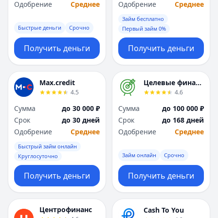
Саратов
Саратов
Одобрение
Среднее
Одобрение
Среднее
Севастополь
Севастополь
Займ бесплатно
Сочи
Сочи
Быстрые деньги
Срочно
Первый займ 0%
Сургут
Сургут
Т
Т
Получить деньги
Получить деньги
Тверь
Тверь
Тольятти
Тольятти
Томск
Томск
Max.credit
Целевые финансы
4.5
4.6
Тула
Тула
Тюмень
Тюмень
Сумма
до 30 000 ₽
Сумма
до 100 000 ₽
У
У
Срок
до 30 дней
Срок
до 168 дней
Ульяновск
Ульяновск
Одобрение
Среднее
Одобрение
Среднее
Уфа
Уфа
Быстрый займ онлайн
Х
Х
Займ онлайн
Срочно
Круглосуточно
Хабаровск
Хабаровск
Получить деньги
Получить деньги
Ч
Ч
Чебоксары
Чебоксары
Челябинск
Челябинск
Центрофинанс
Cash To You
Чита
Чита