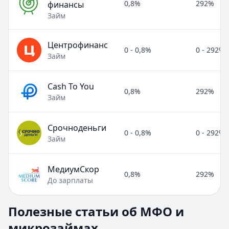
0,8%
292%
финансы
Займ
Центрофинанс
0 - 0,8%
0 - 292%
Займ
Cash To You
0,8%
292%
Займ
Срочноденьги
0 - 0,8%
0 - 292%
Займ
МедиумСкор
0,8%
292%
До зарплаты
Полезные статьи об МФО и микрозаймах
Полезные статьи об МФО и
Раздел:
МФО и микрозаймы
. Всего статей:
8
.
микрозаймах
Займ под расписку