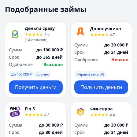
Москва
Москва
Подобранные займы
Н
Н
Набережные Челны
Набережные Челн
Нижний Новгород
Нижний Новгород
Деньги сразу
Дополучкино
Новокузнецк
Новокузнецк
4.6
4.7
(
14
отзывов
)
Новосибирск
Новосибирск
Сумма
до 30 000 ₽
О
О
Сумма
до 100 000 ₽
Срок
до 21 дней
Омск
Омск
Срок
до 365 дней
Одобрение
Низкое
Оренбург
Оренбург
Одобрение
Высокое
П
П
До 100 000 ₽
Срочно
Первый займ 0%
Пенза
Пенза
Пермь
Пермь
Получить деньги
Получить деньги
Р
Р
Ростов-на-Дону
Ростов-на-Дону
Рязань
Рязань
Fin 5
Финтерра
4.8
4.4
С
С
Самара
Самара
Сумма
до 30 000 ₽
Сумма
до 30 000 ₽
Санкт-Петербург
Санкт-Петербург
Срок
до 30 дней
Срок
до 31 дней