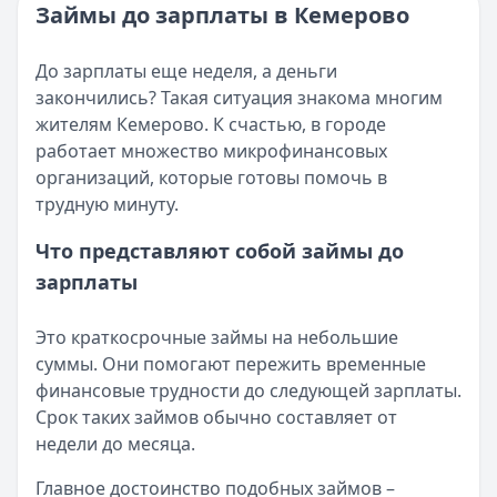
Категория:
МФО и микрозаймы
Займы до зарплаты в Кемерово
Возврат переплаты в «Займере»: актуальная инструкци
Читать статью
Кратко:
Разбираем, как вернуть переплату или ошибочно
Все статьи
До зарплаты еще неделя, а деньги
Опубликовано:
5 декабря 2025 г.
закончились? Такая ситуация знакома многим
Категория:
МФО
жителям Кемерово. К счастью, в городе
Читать новость
работает множество микрофинансовых
Срочный микрозайм 15 000 ₽ на карту: свежая подборка
организаций, которые готовы помочь в
Кратко:
Нужны 15 000 рублей на карту прямо сегодня? 
трудную минуту.
Опубликовано:
5 декабря 2025 г.
Категория:
МФО
Что представляют собой займы до
Читать новость
зарплаты
Рекордный рост доли клиентов МФО с iPhone: что стоит
Кратко:
В III квартале 2025 года владельцы iPhone офо
Это краткосрочные займы на небольшие
Опубликовано:
5 декабря 2025 г.
суммы. Они помогают пережить временные
Категория:
МФО
финансовые трудности до следующей зарплаты.
Читать новость
Срок таких займов обычно составляет от
57 сервисов микрозаймов через Госуслуги: где быстрее
недели до месяца.
Кратко:
Авторизация через Госуслуги ускоряет оформле
Опубликовано:
23 ноября 2025 г.
Главное достоинство подобных займов –