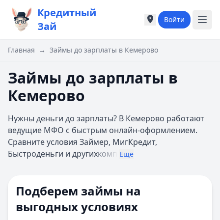
Кредитный
Войти
Города России
Города России
Зай
Популярные города
Популярные город
Москва
Москва
Главная
→
Займы до зарплаты в Кемерово
Санкт-Петербург
Санкт-Петербург
Екатеринбург
Екатеринбург
Займы до зарплаты в
Казань
Казань
Кемерово
А
А
Астрахань
Астрахань
Нужны деньги до зарплаты? В Кемерово работают
Б
Б
ведущие МФО с быстрым онлайн-оформлением.
Барнаул
Барнаул
Сравните условия Займер, МигКредит,
Белгород
Белгород
Быстроденьги и других
комп
Брянск
Брянск
Еще
В
В
Владивосток
Владивосток
Подберем займы на
Владимир
Владимир
Волгоград
Волгоград
выгодных условиях
Воронеж
Воронеж