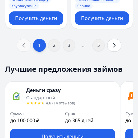
Круглосуточно
Срочно
Получить деньги
Получить деньги
...
1
2
3
5
Лучшие предложения займов
Деньги сразу
Стандартный
4.6
(
14
отзывов
)
Сумма
Срок
Сумм
до 100 000 ₽
до 365 дней
до 30
Получить деньги