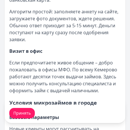
банковская карта.
Алгоритм простой: заполняете анкету на сайте,
загружаете фото документов, ждете решения.
Обычно ответ приходит за 5-15 минут. Деньги
поступают на карту сразу после одобрения
заявки.
Визит в офис
Если предпочитаете живое общение – добро
пожаловать в офисы МФО. По всему Кемерово
работают десятки точек выдачи займов. Здесь
можно получить консультацию специалиста и
оформить займ с выдачей наличными.
Условия микрозаймов в городе
Мы обрабатываем ваши
cookie-файлы
.
Принять
Базовые параметры
Новые клиенты могут рассчитывать на