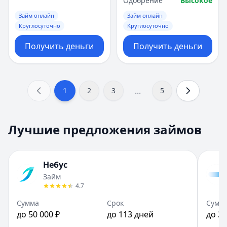
Одобрение
Высокое
Займ онлайн
Займ онлайн
Круглосуточно
Круглосуточно
Получить деньги
Получить деньги
...
1
2
3
5
Лучшие предложения займов
Небус
Займ
4.7
Сумма
Срок
Сумм
до 50 000 ₽
до 113 дней
до 30