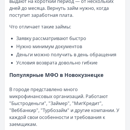
выдают на короткий период — от нескольких
Опубликовано:
23 ноября 2025 г.
дней до месяца. Вернуть займ нужно, когда
Категория:
МФО
поступит заработная плата.
Читать новость
Смс о «одобренном займе» от Bigmani Ru: как действов
Что отличает такие займы:
Кратко:
Пришло СМС об одобрении займа от Bigmani Ru?
Опубликовано:
23 ноября 2025 г.
Заявку рассматривают быстро
Категория:
МФО
Нужно минимум документов
Читать новость
Деньги можно получить в день обращения
Все новости
Условия возврата довольно гибкие
Популярные МФО в Новокузнецке
В городе представлено много
микрофинансовых организаций. Работают
"Быстроденьги", "Займер", "МигКредит",
"Веббанкир", "Турбозайм" и другие компании. У
каждой свои особенности и требования к
заемщикам.