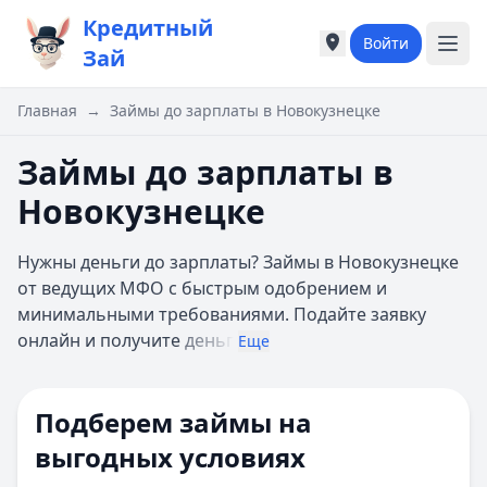
Кредитный
Войти
Города России
Города России
Зай
Популярные города
Популярные город
Москва
Москва
Главная
→
Займы до зарплаты в Новокузнецке
Санкт-Петербург
Санкт-Петербург
Екатеринбург
Екатеринбург
Займы до зарплаты в
Казань
Казань
Новокузнецке
А
А
Астрахань
Астрахань
Нужны деньги до зарплаты? Займы в Новокузнецке
Б
Б
от ведущих МФО с быстрым одобрением и
Барнаул
Барнаул
минимальными требованиями. Подайте заявку
Белгород
Белгород
онлайн и получите
деньг
Брянск
Брянск
Еще
В
В
Владивосток
Владивосток
Подберем займы на
Владимир
Владимир
Волгоград
Волгоград
выгодных условиях
Воронеж
Воронеж