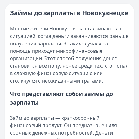
Опубликовано:
16 ноября 2025 г.
Читать новость
Категория:
МФО и микрозаймы
Займы до зарплаты в Новокузнецке
Возврат переплаты в «Займере»: актуальная инструкци
Читать статью
Кратко:
Разбираем, как вернуть переплату или ошибочно
Все статьи
Многие жители Новокузнецка сталкиваются с
Опубликовано:
5 декабря 2025 г.
ситуацией, когда деньги заканчиваются раньше
Категория:
МФО
получения зарплаты. В таких случаях на
Читать новость
помощь приходят микрофинансовые
Срочный микрозайм 15 000 ₽ на карту: свежая подборка
организации. Этот способ получения денег
Кратко:
Нужны 15 000 рублей на карту прямо сегодня? 
становится все популярнее среди тех, кто попал
Опубликовано:
5 декабря 2025 г.
в сложную финансовую ситуацию или
Категория:
МФО
столкнулся с неожиданными тратами.
Читать новость
Рекордный рост доли клиентов МФО с iPhone: что стоит
Что представляют собой займы до
Кратко:
В III квартале 2025 года владельцы iPhone офо
зарплаты
Опубликовано:
5 декабря 2025 г.
Категория:
МФО
Займ до зарплаты — краткосрочный
Читать новость
финансовый продукт. Он предназначен для
57 сервисов микрозаймов через Госуслуги: где быстрее
срочных денежных потребностей. Деньги
Кратко:
Авторизация через Госуслуги ускоряет оформле