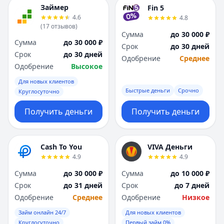
Я
Я
Займер
Fin 5
Ярославль
Ярославль
4.6
4.8
(
17
отзывов
)
Вся Россия
Вся Россия
Сумма
до 30 000 ₽
Сумма
до 30 000 ₽
Срок
до 30 дней
Срок
до 30 дней
Одобрение
Среднее
Одобрение
Высокое
Для новых клиентов
Быстрые деньги
Срочно
Круглосуточно
Получить деньги
Получить деньги
Cash To You
VIVA Деньги
4.9
4.9
Сумма
до 30 000 ₽
Сумма
до 10 000 ₽
Срок
до 31 дней
Срок
до 7 дней
Одобрение
Среднее
Одобрение
Низкое
Займ онлайн 24/7
Для новых клиентов
Круглосуточно
Первый займ 0%