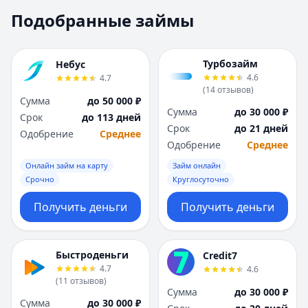
Москва
Москва
Подобранные займы
Н
Н
Набережные Челны
Набережные Челн
Нижний Новгород
Нижний Новгород
Турбозайм
Небус
Новокузнецк
Новокузнецк
4.6
4.7
(
14
отзывов
)
Новосибирск
Новосибирск
Сумма
до 50 000 ₽
О
О
Сумма
до 30 000 ₽
Срок
до 113 дней
Омск
Омск
Срок
до 21 дней
Одобрение
Среднее
Оренбург
Оренбург
Одобрение
Среднее
П
П
Онлайн займ на карту
Займ онлайн
Пенза
Пенза
Срочно
Круглосуточно
Пермь
Пермь
Получить деньги
Получить деньги
Р
Р
Ростов-на-Дону
Ростов-на-Дону
Рязань
Рязань
Быстроденьги
Credit7
С
С
4.7
4.6
Самара
Самара
(
11
отзывов
)
Сумма
до 30 000 ₽
Санкт-Петербург
Санкт-Петербург
Сумма
до 30 000 ₽