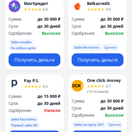
МигКредит
Belkacredit
4.8
4.8
Сумма
до 30 000 ₽
Сумма
до 30 000 ₽
Срок
до 30 дней
Срок
до 30 дней
Одобрение
Высокое
Одобрение
Высокое
Займ онлайн
Займ бесплатно
Срочно
На любые цели
Получить деньги
Получить деньги
One click money
Pay P.S.
4.7
4.9
(
18
отзывов
)
Сумма
до 15 000 ₽
Сумма
до 30 000 ₽
Срок
до 30 дней
Срок
до 30 дней
Одобрение
Низкое
Одобрение
Высокое
Займ бесплатно
Займ на карту 24/7
Срочно
Первый займ 0%