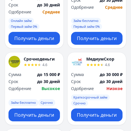
Срок
до 30 дней
Саратов
Саратов
Срок
до 30 дней
Одобрение
Среднее
Севастополь
Севастополь
Одобрение
Среднее
Сочи
Сочи
Онлайн займ
Займ бесплатно
Сургут
Сургут
Первый займ 0%
Первый займ 0%
Т
Т
Тверь
Тверь
Получить деньги
Получить деньги
Тольятти
Тольятти
Томск
Томск
Тула
Тула
Срочноденьги
МедиумСкор
Тюмень
Тюмень
4.6
4.6
У
У
Сумма
до 15 000 ₽
Сумма
до 30 000 ₽
Ульяновск
Ульяновск
Срок
до 30 дней
Срок
до 30 дней
Уфа
Уфа
Одобрение
Высокое
Одобрение
Низкое
Х
Х
Краткосрочный займ
Хабаровск
Хабаровск
Займ бесплатно
Срочно
Срочно
Ч
Ч
Чебоксары
Чебоксары
Получить деньги
Получить деньги
Челябинск
Челябинск
Чита
Чита