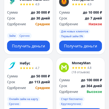
4.9
4.9
Сумма
до 30 000 ₽
Сумма
до 10 000 ₽
Срок
до 30 дней
Срок
до 7 дней
Одобрение
Среднее
Одобрение
Низкое
Для новых клиентов
Займ
Срочно
Первый займ 0%
Получить деньги
Получить деньги
MoneyMan
Небус
4.8
4.7
(
18
отзывов
)
Сумма
до 50 000 ₽
Сумма
до 100 000 ₽
Срок
до 113 дней
Срок
до 364 дней
Одобрение
Среднее
Одобрение
Высокое
Онлайн займ на карту
Старт бесплатно
Срочно
Круглосуточно