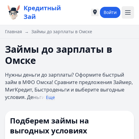
Кредитный
Войти
Города России
Города России
Зай
Популярные города
Популярные город
Москва
Москва
Главная
→
Займы до зарплаты в Омске
Санкт-Петербург
Санкт-Петербург
Екатеринбург
Екатеринбург
Займы до зарплаты в
Казань
Казань
Омске
А
А
Астрахань
Астрахань
Нужны деньги до зарплаты? Оформите быстрый
Б
Б
займ в МФО Омска! Сравните предложения Займер,
Барнаул
Барнаул
МигКредит, Быстроденьги и выберите выгодные
Белгород
Белгород
условия. Де
ньги
Брянск
Брянск
Еще
В
В
Владивосток
Владивосток
Подберем займы на
Владимир
Владимир
Волгоград
Волгоград
выгодных условиях
Воронеж
Воронеж