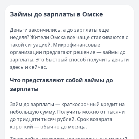
Категория:
МФО
Опубликовано:
16 ноября 2025 г.
Читать новость
Категория:
МФО и микрозаймы
Займы до зарплаты в Омске
Возврат переплаты в «Займере»: актуальная инструкци
Читать статью
Кратко:
Разбираем, как вернуть переплату или ошибочно
Все статьи
Деньги закончились, а до зарплаты еще
Опубликовано:
5 декабря 2025 г.
неделя? Жители Омска все чаще сталкиваются с
Категория:
МФО
такой ситуацией. Микрофинансовые
Читать новость
организации предлагают решение — займы до
Срочный микрозайм 15 000 ₽ на карту: свежая подборка
зарплаты. Это быстрый способ получить деньги
Кратко:
Нужны 15 000 рублей на карту прямо сегодня? 
здесь и сейчас.
Опубликовано:
5 декабря 2025 г.
Категория:
МФО
Что представляют собой займы до
Читать новость
зарплаты
Рекордный рост доли клиентов МФО с iPhone: что стоит
Кратко:
В III квартале 2025 года владельцы iPhone офо
Займ до зарплаты — краткосрочный кредит на
Опубликовано:
5 декабря 2025 г.
небольшую сумму. Получить можно от тысячи
Категория:
МФО
до тридцати тысяч рублей. Срок возврата
Читать новость
короткий — обычно до месяца.
57 сервисов микрозаймов через Госуслуги: где быстрее
Кратко:
Авторизация через Госуслуги ускоряет оформле