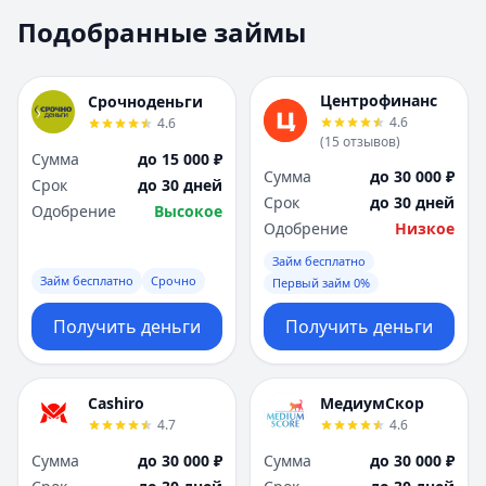
Москва
Москва
Подобранные займы
Н
Н
Набережные Челны
Набережные Челн
Нижний Новгород
Нижний Новгород
Центрофинанс
Срочноденьги
Новокузнецк
Новокузнецк
4.6
4.6
(
15
отзывов
)
Новосибирск
Новосибирск
Сумма
до 15 000 ₽
О
О
Сумма
до 30 000 ₽
Срок
до 30 дней
Омск
Омск
Срок
до 30 дней
Одобрение
Высокое
Оренбург
Оренбург
Одобрение
Низкое
П
П
Займ бесплатно
Пенза
Пенза
Займ бесплатно
Срочно
Первый займ 0%
Пермь
Пермь
Получить деньги
Получить деньги
Р
Р
Ростов-на-Дону
Ростов-на-Дону
Рязань
Рязань
Cashiro
МедиумСкор
С
С
4.7
4.6
Самара
Самара
Сумма
до 30 000 ₽
Сумма
до 30 000 ₽
Санкт-Петербург
Санкт-Петербург