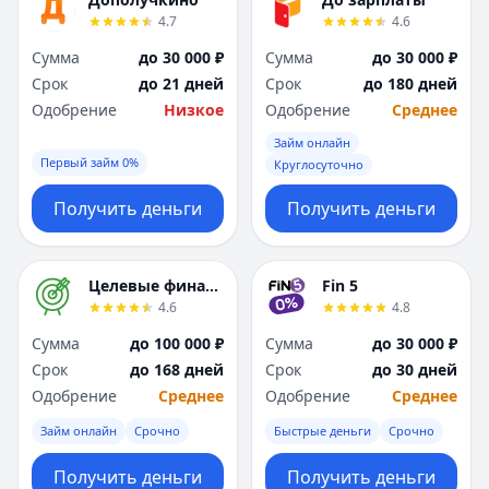
Я
Я
4.7
4.6
Ярославль
Ярославль
Сумма
до 30 000 ₽
Сумма
до 30 000 ₽
Вся Россия
Вся Россия
Срок
до 21 дней
Срок
до 180 дней
Одобрение
Низкое
Одобрение
Среднее
Займ онлайн
Первый займ 0%
Круглосуточно
Получить деньги
Получить деньги
Целевые финансы
Fin 5
4.6
4.8
Сумма
до 100 000 ₽
Сумма
до 30 000 ₽
Срок
до 168 дней
Срок
до 30 дней
Одобрение
Среднее
Одобрение
Среднее
Займ онлайн
Срочно
Быстрые деньги
Срочно
Получить деньги
Получить деньги