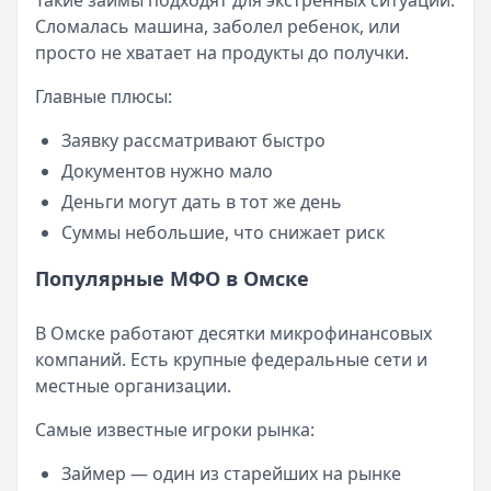
Такие займы подходят для экстренных ситуаций.
Опубликовано:
23 ноября 2025 г.
Сломалась машина, заболел ребенок, или
Категория:
МФО
просто не хватает на продукты до получки.
Читать новость
Смс о «одобренном займе» от Bigmani Ru: как действов
Главные плюсы:
Кратко:
Пришло СМС об одобрении займа от Bigmani Ru?
Заявку рассматривают быстро
Опубликовано:
23 ноября 2025 г.
Категория:
МФО
Документов нужно мало
Читать новость
Деньги могут дать в тот же день
Все новости
Суммы небольшие, что снижает риск
Популярные МФО в Омске
В Омске работают десятки микрофинансовых
компаний. Есть крупные федеральные сети и
местные организации.
Самые известные игроки рынка:
Займер — один из старейших на рынке