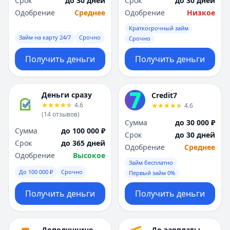
Срок
до 30 дней
Срок
до 30 дней
Саратов
Саратов
Одобрение
Среднее
Одобрение
Низкое
Севастополь
Севастополь
Сочи
Сочи
Краткосрочный займ
Сургут
Сургут
Займ на карту 24/7
Срочно
Срочно
Т
Т
Получить деньги
Получить деньги
Тверь
Тверь
Тольятти
Тольятти
Томск
Томск
Деньги сразу
Credit7
Тула
Тула
4.6
4.6
Тюмень
Тюмень
(
14
отзывов
)
Сумма
до 30 000 ₽
У
У
Сумма
до 100 000 ₽
Срок
до 30 дней
Ульяновск
Ульяновск
Срок
до 365 дней
Одобрение
Среднее
Уфа
Уфа
Одобрение
Высокое
Х
Х
Займ бесплатно
До 100 000 ₽
Срочно
Хабаровск
Хабаровск
Первый займ 0%
Ч
Ч
Получить деньги
Получить деньги
Чебоксары
Чебоксары
Челябинск
Челябинск
Чита
Чита
Дополучкино
До зарплаты